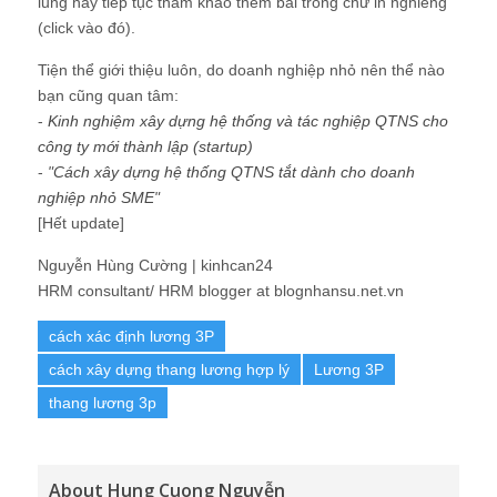
lung hãy tiếp tục tham khảo thêm bài trong chữ in nghiêng
(click vào đó).
Tiện thể giới thiệu luôn, do doanh nghiệp nhỏ nên thể nào
bạn cũng quan tâm:
-
Kinh nghiệm xây dựng hệ thống và tác nghiệp QTNS cho
công ty mới thành lập (startup)
-
"
Cách xây dựng hệ thống QTNS tắt dành cho doanh
nghiệp nhỏ SME
"
[Hết update]
Nguyễn Hùng Cường | kinhcan24
HRM consultant/ HRM blogger at blognhansu.net.vn
cách xác định lương 3P
cách xây dựng thang lương hợp lý
Lương 3P
thang lương 3p
About Hung Cuong Nguyễn