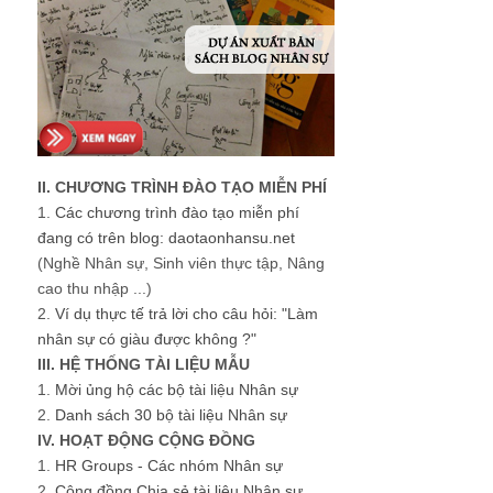
II. CHƯƠNG TRÌNH ĐÀO TẠO MIỄN PHÍ
1.
Các chương trình đào tạo miễn phí
đang có trên blog: daotaonhansu.net
(Nghề Nhân sự, Sinh viên thực tập, Nâng
cao thu nhập ...)
2.
Ví dụ thực tế trả lời cho câu hỏi: "Làm
nhân sự có giàu được không ?"
III. HỆ THỐNG TÀI LIỆU MẪU
1.
Mời ủng hộ các bộ tài liệu Nhân sự
2.
Danh sách 30 bộ tài liệu Nhân sự
IV. HOẠT ĐỘNG CỘNG ĐỒNG
1.
HR Groups - Các nhóm Nhân sự
2.
Cộng đồng Chia sẻ tài liệu Nhân sự