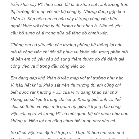
triển khai xây P1 theo cách tắt là đi khảo sát rank lương trên
thị trường để map với nội bộ công ty. Nhưng đang gặp khó
khăn là: Sếp bên em có bảo vậy tỉ trọng công việc bên
ngoài khác với công ty thì lương như nhau à. Nên có yêu
cầu bổ sung cả tỉ trọng nữa để tăng độ chính xác.
Chúng em có yêu cầu các trưởng phòng hệ thống lại bản
mô tả công việc chi tiết để phục vụ khảo sát, trong phần mô
tả bên em có yêu cầu bổ sung thêm thước đo để đánh giá
công việc và tỉ trọng đầu công việc đó.
Em đang gặp khó khăn ở việc map với thị trường như nào.
Vì hầu hết khi đi khảo sát trên thị trường thì em cũng chỉ
biết được rank lương + JD của vị trí đang khảo sát chứ
không có số liệu tỉ trọng chi tiết ạ. Không biết anh có thể
chia sẻ thêm về việc mối quan hệ giữa tỉ trọng đầu công
việc của vị trí và lương P1 có mối quan hệ với nhau như nào
không ạ. Hiện tại em cũng chưa biết map như nào cả.
Sở dĩ có việc xác định tỉ trọng vì: Thực tế bên em size nhỏ