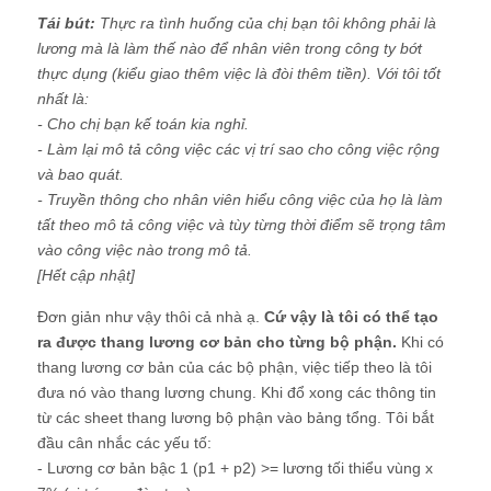
Tái bút:
Thực ra tình huống của chị bạn tôi không phải là
lương mà là làm thế nào để nhân viên trong công ty bớt
thực dụng (kiểu giao thêm việc là đòi thêm tiền). Với tôi tốt
nhất là:
- Cho chị bạn kế toán kia nghỉ.
- Làm lại mô tả công việc các vị trí sao cho công việc rộng
và bao quát.
- Truyền thông cho nhân viên hiểu công việc của họ là làm
tất theo mô tả công việc và tùy từng thời điểm sẽ trọng tâm
vào công việc nào trong mô tả.
[Hết cập nhật]
Đơn giản như vậy thôi cả nhà ạ.
Cứ vậy là tôi có thể tạo
ra được thang lương cơ bản cho từng bộ phận.
Khi có
thang lương cơ bản của các bộ phận, việc tiếp theo là tôi
đưa nó vào thang lương chung. Khi đổ xong các thông tin
từ các sheet thang lương bộ phận vào bảng tổng. Tôi bắt
đầu cân nhắc các yếu tố:
- Lương cơ bản bậc 1 (p1 + p2) >= lương tối thiểu vùng x