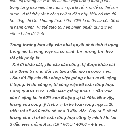
xem thị trường có vị trí có số đầu việc tương đương và tỉ
trọng từng đầu việc thế nào thì quả là rất khó để có thể làm
được. Vì tôi thấy rất ít công ty làm điều này. Nếu có làm thì
họ cũng chỉ làm khoảng theo kiểu: 70% là nhân sự còn 30%
là hành chính. Vì thế theo tôi nên phiên phiến dùng theo
căn cứ của tôi là ổn.
Trong trường hợp sếp vẫn nhất quyết phải tính tỉ trọng
trong mô tả công việc và so sánh thị trường thì theo
tôi giải pháp là:
- Khi đi khảo sát, yêu cầu các công thị được khảo sát
cho thêm tỉ trọng đối với từng đầu mô tả công việc.
- Sau đó lấy các đầu công việc giống nhau ra rồi cộng
tỉ trọng. Ví dụ cùng vị trí công việc kế toán tổng hợp.
Công ty A và B có 3 đầu việc giống nhau. 3 đầu việc
của A cộng lại là 60% còn B cộng lại là 40%. Như vậy,
lương của công ty A cho vị trí kế toán tổng hợp là 10
triệu thì sẽ có 6 triệu trả cho 3 đầu việc. Suy ra B sẽ trả
lương cho vị trí kế toán tổng hợp công ty mình khi làm
3 đầu việc giống A là: (10 * 60%) * 40/60 = 4 triệu.