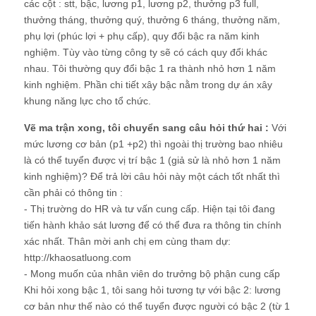
các cột : stt, bậc, lương p1, lương p2, thưởng p3 full,
thưởng tháng, thưởng quý, thưởng 6 tháng, thưởng năm,
phụ lợi (phúc lợi + phụ cấp), quy đổi bậc ra năm kinh
nghiệm. Tùy vào từng công ty sẽ có cách quy đổi khác
nhau. Tôi thường quy đổi bậc 1 ra thành nhỏ hơn 1 năm
kinh nghiệm. Phần chi tiết xây bậc nằm trong dự án xây
khung năng lực cho tổ chức.
Vẽ ma trận xong, tôi chuyển sang câu hỏi thứ hai :
Với
mức lương cơ bản (p1 +p2) thì ngoài thị trường bao nhiêu
là có thể tuyển được vị trí bậc 1 (giả sử là nhỏ hơn 1 năm
kinh nghiệm)? Để trả lời câu hỏi này một cách tốt nhất thì
cần phải có thông tin :
- Thị trường do HR và tư vấn cung cấp. Hiện tại tôi đang
tiến hành khảo sát lương để có thể đưa ra thông tin chính
xác nhất. Thân mời anh chị em cùng tham dự:
http://khaosatluong.com
- Mong muốn của nhân viên do trưởng bộ phận cung cấp
Khi hỏi xong bậc 1, tôi sang hỏi tương tự với bậc 2: lương
cơ bản như thế nào có thể tuyển được người có bậc 2 (từ 1