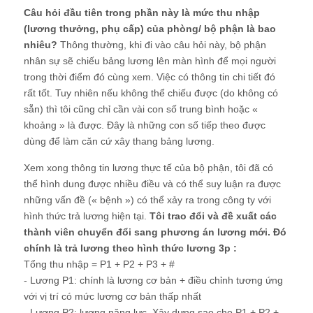
Câu hỏi đầu tiên trong phần này là mức thu nhập
(lương thưởng, phụ cấp) của phòng/ bộ phận là bao
nhiêu?
Thông thường, khi đi vào câu hỏi này, bộ phận
nhân sự sẽ chiếu bảng lương lên màn hình để mọi người
trong thời điểm đó cùng xem. Việc có thông tin chi tiết đó
rất tốt. Tuy nhiên nếu không thể chiếu được (do không có
sẵn) thì tôi cũng chỉ cần vài con số trung bình hoặc «
khoảng » là được. Đây là những con số tiếp theo được
dùng để làm căn cứ xây thang bảng lương.
Xem xong thông tin lương thực tế của bộ phận, tôi đã có
thể hình dung được nhiều điều và có thể suy luận ra được
những vấn đề (« bệnh ») có thể xảy ra trong công ty với
hình thức trả lương hiện tại.
Tôi trao đổi và đề xuất các
thành viên chuyển đổi sang phương án lương mới. Đó
chính là trả lương theo hình thức lương 3p :
Tổng thu nhập = P1 + P2 + P3 + #
- Lương P1: chính là lương cơ bản + điều chỉnh tương ứng
với vị trí có mức lương cơ bản thấp nhất
- Lương P2: lương năng lực. Xây dựng sao cho P1 + P2 +