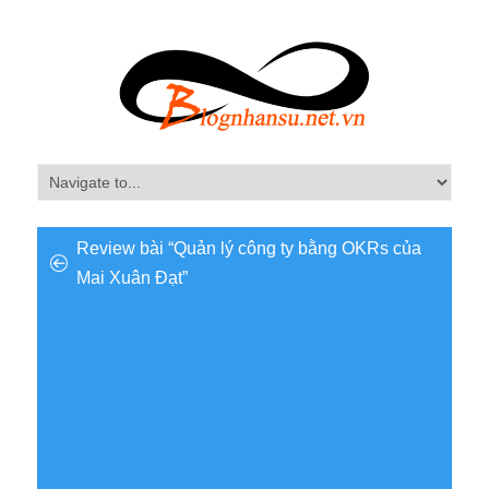
Review bài “Quản lý công ty bằng OKRs của
Mai Xuân Đạt”