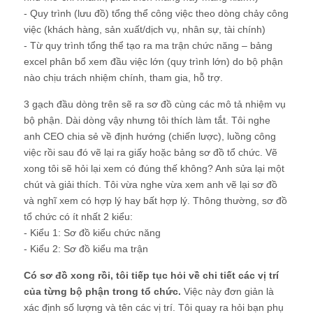
- Quy trình (lưu đồ) tổng thể công việc theo dòng chảy công
việc (khách hàng, sản xuất/dịch vụ, nhân sự, tài chính)
- Từ quy trình tổng thể tạo ra ma trận chức năng – bảng
excel phân bổ xem đầu việc lớn (quy trình lớn) do bộ phận
nào chịu trách nhiệm chính, tham gia, hỗ trợ.
3 gạch đầu dòng trên sẽ ra sơ đồ cùng các mô tả nhiệm vụ
bộ phận. Dài dòng vậy nhưng tôi thích làm tắt. Tôi nghe
anh CEO chia sẻ về định hướng (chiến lược), luồng công
việc rồi sau đó vẽ lại ra giấy hoặc bảng sơ đồ tổ chức. Vẽ
xong tôi sẽ hỏi lại xem có đúng thế không? Anh sửa lại một
chút và giải thích. Tôi vừa nghe vừa xem anh vẽ lại sơ đồ
và nghĩ xem có hợp lý hay bất hợp lý. Thông thường, sơ đồ
tổ chức có ít nhất 2 kiểu:
- Kiểu 1: Sơ đồ kiểu chức năng
- Kiểu 2: Sơ đồ kiểu ma trận
Có sơ đồ xong rồi, tôi tiếp tục hỏi về chi tiết các vị trí
của từng bộ phận trong tổ chức.
Việc này đơn giản là
xác định số lượng và tên các vị trí. Tôi quay ra hỏi bạn phụ