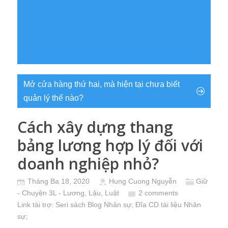
Mở cửa hàng thứ hai, mà hiện tại chưa biết
quản lý thế nào?
Cách xây dựng thang
bảng lương hợp lý đối với
doanh nghiệp nhỏ?
Tháng Ba 18, 2020
Hung Cuong Nguyễn
Giữ
- Chuyện 3L - Lương, Lậu, Luật
2 comments
Link tài trợ:
Seri sách Blog Nhân sự
; Đĩa CD
tài liệu Nhân
sự
;