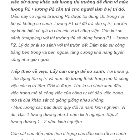
việc sử dụng khảo sát lương thị trường để định vị mức
lương P1 + lương P2 cần trả cho người làm ở vị trí đó.
Điều này có nghĩa là lương P1 được tôi dùng chỉ trong nội
bộ và không so sánh. Lương P1 chỉ để trả cho vị trí, nói lên
sự khác biệt về giá trị của các vị trí công việc. Còn khi so
sánh (mapping) với thị trường thì sẽ dùng lương P1 + lương
P2. Lý do phải so sánh với thị trườn để: Đảm bảo sự công
bằng bên trong và bên ngoài, tăng cường khả năng tuyển
cũng như giữ người.
Tiếp theo về việc: Lấy căn cứ gì để so sánh.
Tôi thường:
- Sử dụng tên vị trí và mức độ tương thích trong mô tả công
việc các vị trí tầm 70% là được. Tức là so sánh xem đầu
việc trong mô tả công việc của công ty với đầu việc trong
mô tả của khảo sát có giông giống nhau không.
- Mức lương các bậc được quy đổi ra năm kinh nghiệm. Ví
dụ: Bậc 1 tương đương nhỏ 1 năm kinh nghiệm. Bậc 2
tương đương 1 - 2 năm kinh nghiệm.
Còn sát sao đến mức tính tỉ trọng các đầu việc rồi so sánh