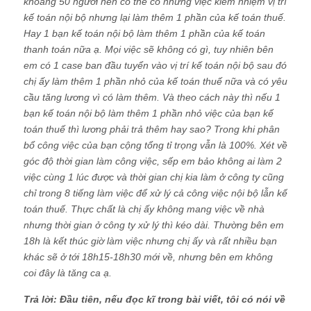
khoảng 50 người nên có thể có những việc kiêm nhiệm vị trí
kế toán nội bộ nhưng lại làm thêm 1 phần của kế toán thuế.
Hay 1 bạn kế toán nội bộ làm thêm 1 phần của kế toán
thanh toán nữa ạ. Mọi việc sẽ không có gì, tuy nhiên bên
em có 1 case ban đầu tuyển vào vị trí kế toán nội bộ sau đó
chị ấy làm thêm 1 phần nhỏ của kế toán thuế nữa và có yêu
cầu tăng lương vì có làm thêm. Và theo cách này thì nếu 1
bạn kế toán nội bộ làm thêm 1 phần nhỏ việc của bạn kế
toán thuế thì lương phải trả thêm hay sao? Trong khi phân
bổ công việc của bạn cộng tổng tỉ trọng vẫn là 100%. Xét về
góc độ thời gian làm công việc, sếp em bảo không ai làm 2
việc cùng 1 lúc được và thời gian chị kia làm ở công ty cũng
chỉ trong 8 tiếng làm việc để xử lý cả công việc nội bộ lẫn kế
toán thuế. Thực chất là chị ấy không mang việc về nhà
nhưng thời gian ở công ty xử lý thì kéo dài. Thường bên em
18h là kết thúc giờ làm việc nhưng chị ấy và rất nhiều bạn
khác sẽ ở tới 18h15-18h30 mới về, nhưng bên em không
coi đây là tăng ca ạ.
Trả lời: Đầu tiên, nếu đọc kĩ trong bài viết, tôi có nói về