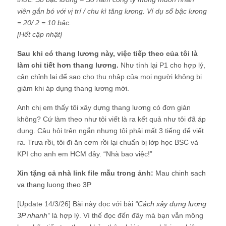
viên gắn bó với vị trí / chu kì tăng lương. Ví dụ số bậc lương
= 20/ 2 = 10 bậc.
[Hết cập nhật]
Sau khi có thang lương này, việc tiếp theo của tôi là
làm chi tiết hơn thang lương.
Như tính lại P1 cho hợp lý,
cân chỉnh lại để sao cho thu nhập của mọi người không bị
giảm khi áp dụng thang lương mới.
Anh chị em thấy tôi xây dựng thang lương có đơn giản
không? Cứ làm theo như tôi viết là ra kết quả như tôi đã áp
dụng. Câu hỏi trên ngắn nhưng tôi phải mất 3 tiếng để viết
ra. Trưa rồi, tôi đi ăn cơm rồi lại chuẩn bị lớp học BSC và
KPI cho anh em HCM đây. “Nhà bao việc!”
Xin tặng cả nhà link file mẫu trong ảnh:
Mau chinh sach
va thang luong theo 3P
[Update 14/3/26] Bài này đọc với bài
“
Cách xây dựng lương
3P nhanh
“
là hợp lý. Vì thế đọc đến đây mà bạn vẫn mông