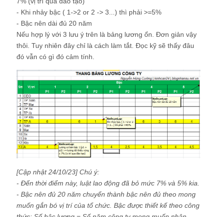
7% (vị trí qua đào tạo)
- Khi nhảy bậc ( 1->2 or 2 -> 3...) thì phải >=5%
- Bậc nên dài đủ 20 năm
Nếu hợp lý với 3 lưu ý trên là bảng lương ổn. Đơn giản vậy
thôi. Tuy nhiên đây chỉ là cách làm tắt. Đọc kỹ sẽ thấy đâu
đó vẫn có gì đó cảm tính.
[Cập nhật 24/10/23] Chú ý:
- Đến thời điểm này, luật lao động đã bỏ mức 7% và 5% kia.
- Bậc nên đủ 20 năm chuyển thành bậc nên đủ theo mong
muốn gắn bó vị trí của tổ chức. Bậc được thiết kế theo công
thức: Số bậc lương = Số năm công ty mong muốn nhân