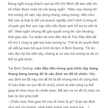
Đang ngồi trong khách sạn tại Hồ Chí Minh để làm việc thì
tôi nhận được mail với nội dung ngắn: “
Hiện nay chúng tôi
hơi vướng về việc xây dựng thang, bảng lương: Nên như
thế nào là hợp lý đối với doanh nghiệp nhỏ? Anh Cường là
chuyên gia lĩnh vực này nên nếu được anh hỗ trợ tư vấn là
tốt
”. Mail ngắn nhưng để giải quyết xong thì cần khoảng
thời gian dài. Tự nhiên tôi nhớ đến đợt đi Thủ Dầu Một để
hỗ trợ 1 công ty giải bài toán tương tự. Thế là tôi quyết định
sẽ viết lại toàn bộ quá trình tôi làm ở Bình Dương. Tôi tin
nếu đọc kỹ bài viết này, những ai có câu hỏi tương tự sẽ có
thể tự giải được.
Tại Bình Dương,
việc đầu tiên trong quá trình xây dựng
thang bảng lương đó là xác định sơ đồ tổ chức.
Việc
xác định sơ đồ này nói dễ thì là dễ nhưng khó thì cũng khó.
Vì bản thân nó (sơ đồ tổ chức) chính là một công cụ thể
giúp tổ chức thực thi chiến lược. Để làm ra sơ đồ tổ chức cơ
bản là cần phải biết:
- Chiến lược thời gian tới của tổ chức là gì? (Các dự định
như mở chi nhánh, phát triển mảng này mảng kia….)