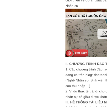
Giới thiệu về dự án xuất b
Nhân sự
II. CHƯƠNG TRÌNH ĐÀO 
1.
Các chương trình đào tạ
đang có trên blog: daotaon
(Nghề Nhân sự, Sinh viên t
cao thu nhập ...)
2.
Ví dụ thực tế trả lời cho
nhân sự có giàu được khôn
III. HỆ THỐNG TÀI LIỆU 