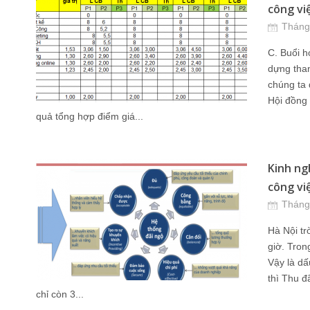
công việ
Tháng
C. Buổi h
dựng tha
chúng ta 
Hội đồng 
quả tổng hợp điểm giá...
Kinh ngh
công việ
Tháng
Hà Nội tr
giờ. Tron
Vậy là dấ
thì Thu đã
chỉ còn 3...