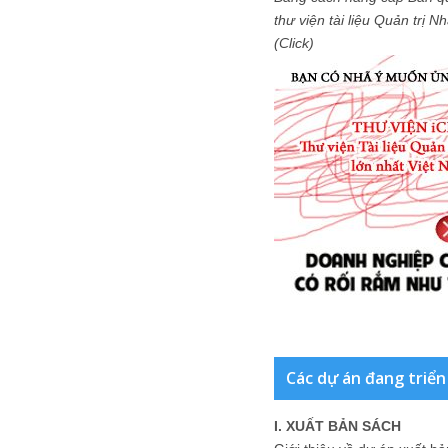
thư viện tài liệu Quản trị 
(Click)
Các dự án đang triển
I. XUẤT BẢN SÁCH