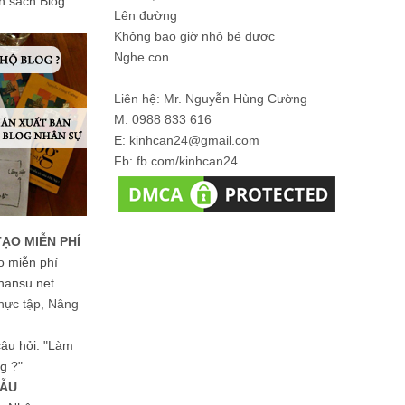
ản sách Blog
Lên đường
Không bao giờ nhỏ bé được
Nghe con.
Liên hệ: Mr. Nguyễn Hùng Cường
M: 0988 833 616
E: kinhcan24@gmail.com
Fb: fb.com/kinhcan24
TẠO MIỄN PHÍ
o miễn phí
hansu.net
hực tập, Nâng
 câu hỏi: "Làm
g ?"
MẪU