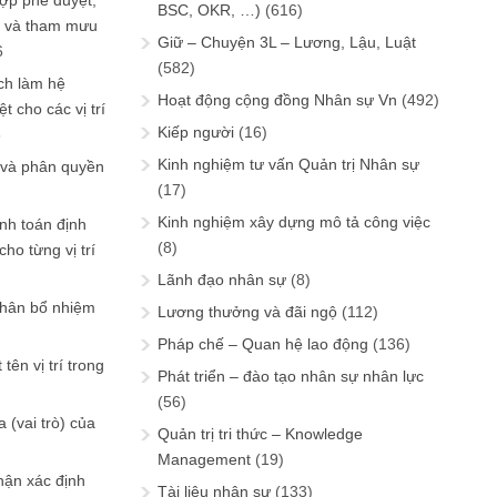
ợp phê duyệt,
BSC, OKR, …)
(616)
in và tham mưu
Giữ – Chuyện 3L – Lương, Lậu, Luật
6
(582)
ch làm hệ
Hoạt động cộng đồng Nhân sự Vn
(492)
t cho các vị trí
Kiếp người
(16)
6
Kinh nghiệm tư vấn Quản trị Nhân sự
 và phân quyền
(17)
Kinh nghiệm xây dựng mô tả công việc
ính toán định
(8)
ho từng vị trí
Lãnh đạo nhân sự
(8)
phân bổ nhiệm
Lương thưởng và đãi ngộ
(112)
Pháp chế – Quan hệ lao động
(136)
tên vị trí trong
Phát triển – đào tạo nhân sự nhân lực
(56)
 (vai trò) của
Quản trị tri thức – Knowledge
Management
(19)
hận xác định
Tài liệu nhân sự
(133)