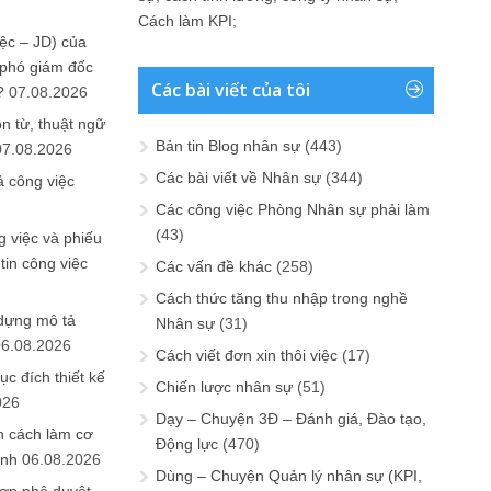
Cách làm KPI
;
ệc – JD) của
 phó giám đốc
Các bài viết của tôi
?
07.08.2026
n từ, thuật ngữ
Bản tin Blog nhân sự
(443)
07.08.2026
Các bài viết về Nhân sự
(344)
ả công việc
Các công việc Phòng Nhân sự phải làm
(43)
 việc và phiếu
tin công việc
Các vấn đề khác
(258)
Cách thức tăng thu nhập trong nghề
 dựng mô tả
Nhân sự
(31)
06.08.2026
Cách viết đơn xin thôi việc
(17)
ục đích thiết kế
Chiến lược nhân sự
(51)
026
Dạy – Chuyện 3Đ – Đánh giá, Đào tạo,
n cách làm cơ
Động lực
(470)
anh
06.08.2026
Dùng – Chuyện Quản lý nhân sự (KPI,