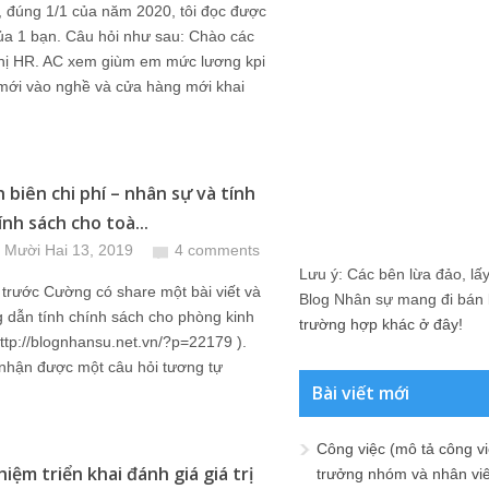
 đúng 1/1 của năm 2020, tôi đọc được
ủa 1 bạn. Câu hỏi như sau: Chào các
chị HR. AC xem giùm em mức lương kpi
 mới vào nghề và cửa hàng mới khai
h biên chi phí – nhân sự và tính
nh sách cho toà...
 Mười Hai 13, 2019
4 comments
Lưu ý: Các bên lừa đảo, lấy 
trước Cường có share một bài viết và
Blog Nhân sự mang đi bán lạ
g dẫn tính chính sách cho phòng kinh
trường hợp khác ở đây!
ttp://blognhansu.net.vn/?p=22179 ).
 nhận được một câu hỏi tương tự
Bài viết mới
Công việc (mô tả công vi
iệm triển khai đánh giá giá trị
trưởng nhóm và nhân viê