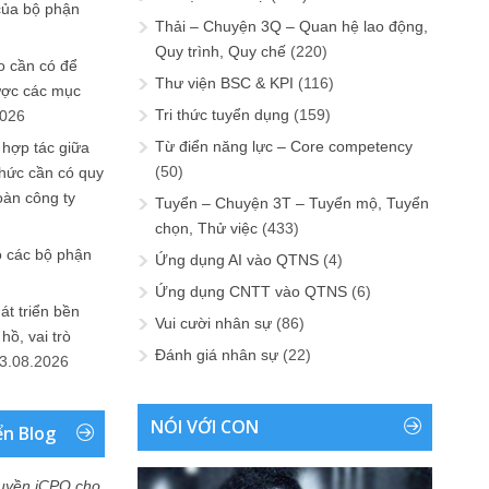
của bộ phận
Thải – Chuyện 3Q – Quan hệ lao động,
Quy trình, Quy chế
(220)
 cần có để
Thư viện BSC & KPI
(116)
ược các mục
Tri thức tuyển dụng
(159)
2026
Từ điển năng lực – Core competency
 hợp tác giữa
(50)
chức cần có quy
oàn công ty
Tuyển – Chuyện 3T – Tuyển mộ, Tuyển
chọn, Thử việc
(433)
o các bộ phận
Ứng dụng AI vào QTNS
(4)
Ứng dụng CNTT vào QTNS
(6)
át triển bền
Vui cười nhân sự
(86)
ồ, vai trò
Đánh giá nhân sự
(22)
3.08.2026
NÓI VỚI CON
ển Blog
uyền iCPO cho