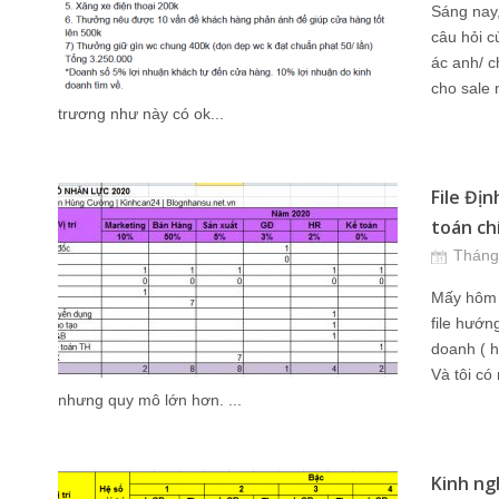
Sáng nay,
câu hỏi c
ác anh/ 
cho sale
trương như này có ok...
File Địn
toán chí
Tháng
Mấy hôm 
file hướn
doanh ( h
Và tôi có
nhưng quy mô lớn hơn. ...
Kinh ngh