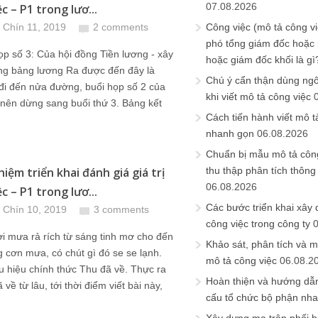
07.08.2026
c – P1 trong lươ...
 Chín 11, 2019
2 comments
Công việc (mô tả công vi
phó tổng giám đốc hoặc
ọp số 3: Của hội đồng Tiền lương - xây
hoặc giám đốc khối là gì
ng bảng lương Ra được đến đây là
Chú ý cẩn thận dùng ngô
đi đến nửa đường, buổi họp số 2 của
khi viết mô tả công việc
nên dừng sang buổi thứ 3. Bảng kết
Cách tiến hành viết mô t
nhanh gọn
06.08.2026
Chuẩn bị mẫu mô tả công
iệm triển khai đánh giá giá trị
thu thập phân tích thông 
06.08.2026
c – P1 trong lươ...
Các bước triển khai xây
 Chín 10, 2019
3 comments
công việc trong công ty
ời mưa rả rích từ sáng tinh mơ cho đến
Khảo sát, phân tích và m
g cơn mưa, có chút gì đó se se lạnh.
mô tả công việc
06.08.2
u hiệu chính thức Thu đã về. Thực ra
Hoàn thiện và hướng dẫ
 về từ lâu, tới thời điểm viết bài này,
cấu tổ chức bộ phận nh