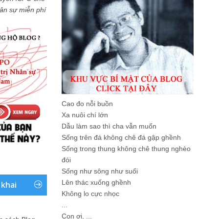
Nhân sự miễn phí
Cao đo nỗi buồn
Xa nuôi chí lớn
Dẫu làm sao thì cha vẫn muốn
Sống trên đá không chê đá gập ghềnh
Sống trong thung không chê thung nghèo
đói
Sống như sông như suối
Lên thác xuống ghềnh
 khai
Không lo cực nhọc
...
Con ơi, ...