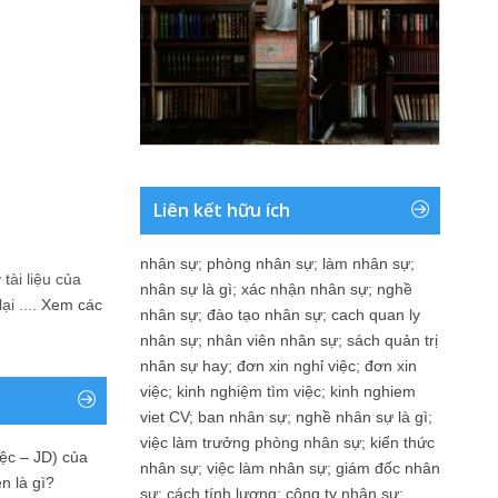
Liên kết hữu ích
nhân sự
;
phòng nhân sự
;
làm nhân sự
;
tài liệu của
nhân sự là gì
;
xác nhận nhân sự
;
nghề
i ....
Xem các
nhân sự
;
đào tạo nhân sự
;
cach quan ly
nhân sự
;
nhân viên nhân sự
;
sách quản trị
nhân sự hay
;
đơn xin nghỉ việc
;
đơn xin
việc
;
kinh nghiệm tìm việc
;
kinh nghiem
viet CV
;
ban nhân sự
;
nghề nhân sự là gì
;
việc làm trưởng phòng nhân sự
;
kiến thức
ệc – JD) của
nhân sự
;
việc làm nhân sự
;
giám đốc nhân
n là gì?
sự
;
cách tính lương
;
công ty nhân sự
;