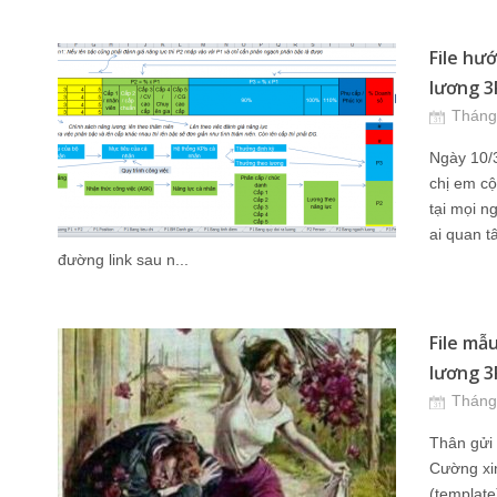
File hư
lương 3P
Tháng
Ngày 10/3
chị em c
tại mọi n
ai quan t
đường link sau n...
File mẫ
lương 3
Tháng
Thân gửi 
Cường xin
(template