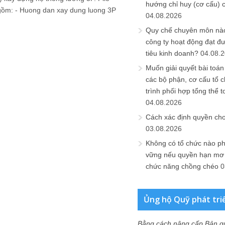
hướng chỉ huy (cơ cấu) 
gồm: - Huong dan xay dung luong 3P
04.08.2026
Quy chế chuyên môn nào
công ty hoạt động đạt đ
tiêu kinh doanh?
04.08.
Muốn giải quyết bài toán
các bộ phận, cơ cấu tổ 
trình phối hợp tổng thể t
04.08.2026
Cách xác định quyền ch
03.08.2026
Không có tổ chức nào ph
vững nếu quyền hạn mơ h
chức năng chồng chéo
0
Ủng hộ Quỹ phát tri
Bằng cách nâng cấp Bản q