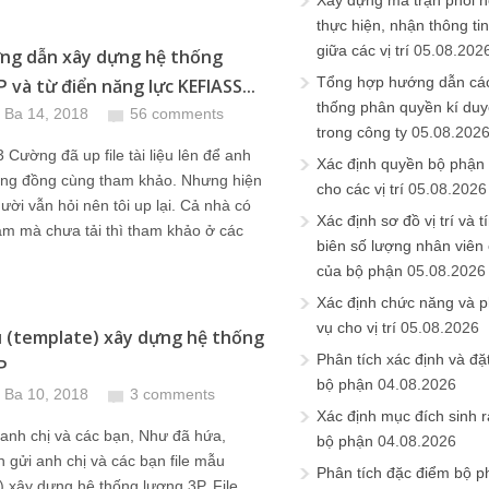
Xây dựng ma trận phối h
thực hiện, nhận thông t
giữa các vị trí
05.08.202
ớng dẫn xây dựng hệ thống
Tổng hợp hướng dẫn cá
 và từ điển năng lực KEFIASS...
thống phân quyền kí duyệ
 Ba 14, 2018
56 comments
trong công ty
05.08.202
 Cường đã up file tài liệu lên để anh
Xác định quyền bộ phận
ộng đồng cùng tham khảo. Nhưng hiện
cho các vị trí
05.08.2026
gười vẫn hỏi nên tôi up lại. Cả nhà có
Xác định sơ đồ vị trí và t
âm mà chưa tải thì tham khảo ở các
biên số lượng nhân viên c
của bộ phận
05.08.2026
Xác định chức năng và 
vụ cho vị trí
05.08.2026
u (template) xây dựng hệ thống
Phân tích xác định và đặt 
P
bộ phận
04.08.2026
 Ba 10, 2018
3 comments
Xác định mục đích sinh ra
anh chị và các bạn, Như đã hứa,
bộ phận
04.08.2026
 gửi anh chị và các bạn file mẫu
Phân tích đặc điểm bộ p
) xây dựng hệ thống lương 3P. File