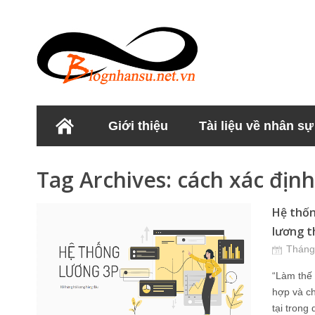
Giới thiệu
Tài liệu về nhân sự
Học viện Nhân sư
Tag Archives:
cách xác địn
Hệ thốn
lương t
Tháng
“Làm thế 
hợp và ch
tại trong