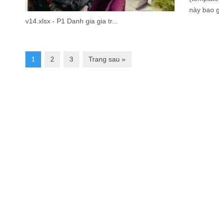
này bao 
v14.xlsx - P1 Danh gia gia tr...
1
2
3
Trang sau »