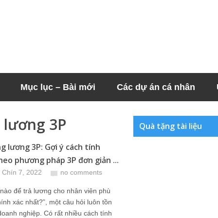
Mục lục – Bài mới
Các dự án cá nhân
h lương 3P
Quà tặng tài liệu
g lương 3P: Gợi ý cách tính
heo phương pháp 3P đơn giản ...
 Chín 7, 2022
no comments
nào để trả lương cho nhân viên phù
ính xác nhất?”, một câu hỏi luôn tồn
 doanh nghiệp. Có rất nhiều cách tính