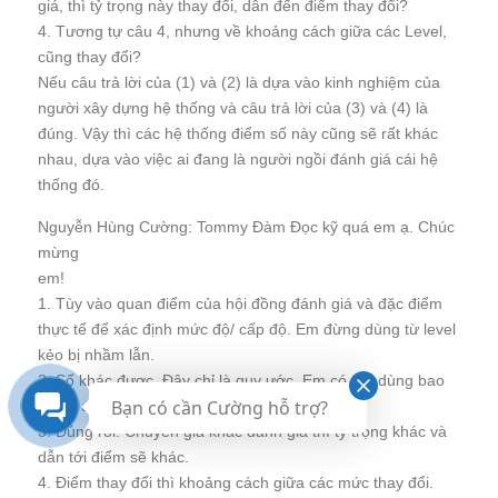
giá, thì tỷ trọng này thay đổi, dẫn đến điểm thay đổi?
4. Tương tự câu 4, nhưng về khoảng cách giữa các Level,
cũng thay đổi?
Nếu câu trả lời của (1) và (2) là dựa vào kinh nghiệm của
người xây dựng hệ thống và câu trả lời của (3) và (4) là
đúng. Vậy thì các hệ thống điểm số này cũng sẽ rất khác
nhau, dựa vào việc ai đang là người ngồi đánh giá cái hệ
thống đó.
Nguyễn Hùng Cường: Tommy Đàm Đọc kỹ quá em ạ. Chúc
mừng
em!
1. Tùy vào quan điểm của hội đồng đánh giá và đặc điểm
thực tế để xác định mức độ/ cấp độ. Em đừng dùng từ level
kẻo bị nhầm lẫn.
2. Số khác được. Đây chỉ là quy ước. Em có thể dùng bao
Bạn có cần Cường hỗ trợ?
nhiêu điểm tùy em.
3. Đúng rồi. Chuyên gia khác đánh giá thì tỷ trọng khác và
dẫn tới điểm sẽ khác.
4. Điểm thay đổi thì khoảng cách giữa các mức thay đổi.