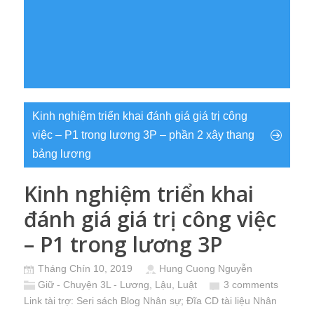
Kinh nghiệm triển khai đánh giá giá trị công
việc – P1 trong lương 3P – phần 2 xây thang
bảng lương
Kinh nghiệm triển khai
đánh giá giá trị công việc
– P1 trong lương 3P
Tháng Chín 10, 2019
Hung Cuong Nguyễn
Giữ - Chuyện 3L - Lương, Lậu, Luật
3 comments
Link tài trợ:
Seri sách Blog Nhân sự
; Đĩa CD
tài liệu Nhân