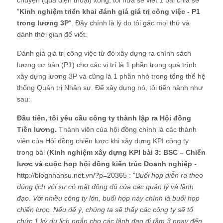
chuyện (qua điện thoại) xong, tôi hứa sẽ viết 1 bài chia sẻ
"
Kinh nghiệm triển khai đánh giá giá trị công việc - P1
trong lương 3P
". Đây chính là lý do tôi gác mọi thứ và
dành thời gian để viết.
Đánh giá giá trị công việc từ đó xây dựng ra chính sách
lương cơ bản (P1) cho các vị trí là 1 phần trong quá trình
xây dựng lương 3P và cũng là 1 phần nhỏ trong tổng thể hệ
thống Quản trị Nhân sự. Để xây dựng nó, tôi tiến hành như
sau:
Đầu tiên, tôi yêu cầu công ty thành lập ra Hội đồng
Tiền lương.
Thành viên của hội đồng chính là các thành
viên của Hội đồng chiến lược khi xây dựng KPI công ty
trong bài (
Kinh nghiệm xây dựng KPI bài 3: BSC – Chiến
lược và cuộc họp hội đồng kiến trúc Doanh nghiệp
-
http://blognhansu.net.vn/?p=20365
: "
Buổi họp diễn ra theo
đúng lịch với sự có mặt đông đủ của các quản lý và lãnh
đạo. Với nhiều công ty lớn, buổi họp này chính là buổi họp
chiến lược. Nếu để ý, chúng ta sẽ thấy các công ty sẽ tổ
chức 1 kỳ du lịch ngắn cho các lãnh đạo đi tầm 3 ngay đến