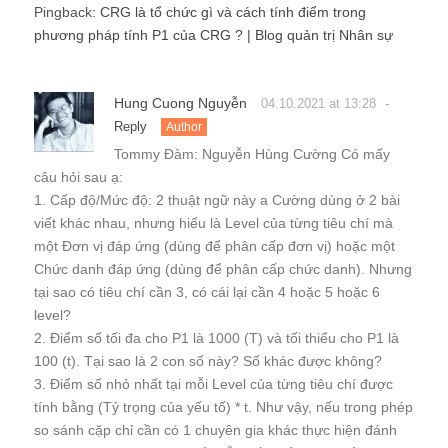
Pingback:
CRG là tổ chức gì và cách tính điểm trong
phương pháp tính P1 của CRG ? | Blog quản trị Nhân sự
Hung Cuong Nguyễn
-
04.10.2021 at 13:28
Reply
Author
Tommy Đàm: Nguyễn Hùng Cường Có mấy
câu hỏi sau ạ:
1. Cấp độ/Mức độ: 2 thuật ngữ này a Cường dùng ở 2 bài
viết khác nhau, nhưng hiểu là Level của từng tiêu chí mà
một Đơn vị đáp ứng (dùng để phân cấp đơn vị) hoặc một
Chức danh đáp ứng (dùng để phân cấp chức danh). Nhưng
tại sao có tiêu chí cần 3, có cái lại cần 4 hoặc 5 hoặc 6
level?
2. Điểm số tối đa cho P1 là 1000 (T) và tối thiểu cho P1 là
100 (t). Tại sao là 2 con số này? Số khác được không?
3. Điểm số nhỏ nhất tại mỗi Level của từng tiêu chí được
tính bằng (Tỷ trọng của yếu tố) * t. Như vậy, nếu trong phép
so sánh cặp chỉ cần có 1 chuyên gia khác thực hiện đánh