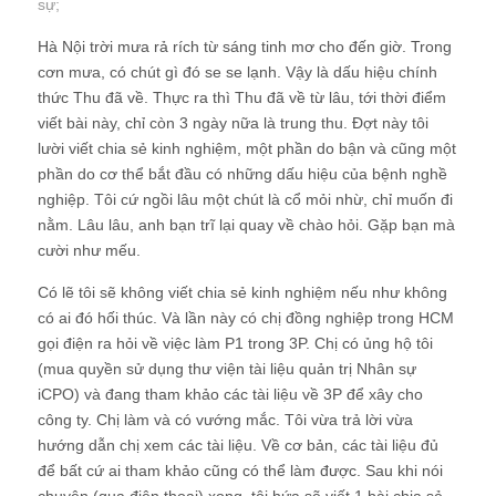
sự
;
Hà Nội trời mưa rả rích từ sáng tinh mơ cho đến giờ. Trong
cơn mưa, có chút gì đó se se lạnh. Vậy là dấu hiệu chính
thức Thu đã về. Thực ra thì Thu đã về từ lâu, tới thời điểm
viết bài này, chỉ còn 3 ngày nữa là trung thu. Đợt này tôi
lười viết chia sẻ kinh nghiệm, một phần do bận và cũng một
phần do cơ thể bắt đầu có những dấu hiệu của bệnh nghề
nghiệp. Tôi cứ ngồi lâu một chút là cổ mỏi nhừ, chỉ muốn đi
nằm. Lâu lâu, anh bạn trĩ lại quay về chào hỏi. Gặp bạn mà
cười như mếu.
Có lẽ tôi sẽ không viết chia sẻ kinh nghiệm nếu như không
có ai đó hối thúc. Và lần này có chị đồng nghiệp trong HCM
gọi điện ra hỏi về việc làm P1 trong 3P. Chị có ủng hộ tôi
(mua quyền sử dụng thư viện tài liệu quản trị Nhân sự
iCPO) và đang tham khảo các tài liệu về 3P để xây cho
công ty. Chị làm và có vướng mắc. Tôi vừa trả lời vừa
hướng dẫn chị xem các tài liệu. Về cơ bản, các tài liệu đủ
để bất cứ ai tham khảo cũng có thể làm được. Sau khi nói