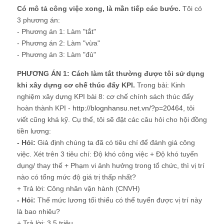
Có mô tả công việc xong, là mần tiếp các bước.
Tôi có
3 phương án:
- Phương án 1: Làm "tắt"
- Phương án 2: Làm "vừa"
- Phương án 3: Làm "đủ"
PHƯƠNG ÁN 1:
Cách làm tắt thường được tôi sử dụng
khi xây dựng cơ chế thúc đẩy KPI.
Trong bải: Kinh
nghiệm xây dựng KPI bài 8: cơ chế chính sách thúc đẩy
hoàn thành KPI -
http://blognhansu.net.vn/?p=20464
, tôi
viết cũng khá kỹ. Cụ thể, tôi sẽ đặt các câu hỏi cho hội đồng
tiền lương:
- Hỏi:
Giả định chúng ta đã có tiêu chí để đánh giá công
việc. Xét trên 3 tiêu chí: Độ khó công việc + Độ khó tuyển
dụng/ thay thế + Phạm vi ảnh hưởng trong tổ chức, thì vị trí
nào có tổng mức độ giá trị thấp nhất?
+ Trả lời: Công nhân vận hành (CNVH)
- Hỏi:
Thế mức lương tối thiểu có thể tuyển được vị trí này
là bao nhiêu?
+ Trả lời: 3,5 triệu