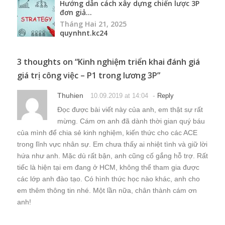
Hướng dẫn cách xây dựng chiến lược 3P
đơn giả...
Tháng Hai 21, 2025
quynhnt.kc24
3 thoughts on “
Kinh nghiệm triển khai đánh giá
giá trị công việc – P1 trong lương 3P
”
Thuhien
-
10.09.2019 at 14:04
Reply
Đọc được bài viết này của anh, em thật sự rất
mừng. Cám ơn anh đã dành thời gian quý báu
của mình để chia sẻ kinh nghiệm, kiến thức cho các ACE
trong lĩnh vực nhân sự. Em chưa thấy ai nhiệt tình và giữ lời
hứa như anh. Mặc dù rất bận, anh cũng cố gắng hỗ trợ. Rất
tiếc là hiện tại em đang ở HCM, không thể tham gia được
các lớp anh đào tạo. Có hình thức học nào khác, anh cho
em thêm thông tin nhé. Một lần nữa, chân thành cám ơn
anh!