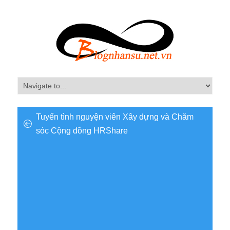
Tuyển tình nguyện viên Xây dựng và Chăm
sóc Cộng đồng HRShare