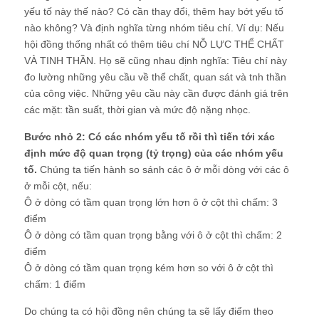
yếu tố này thế nào? Có cần thay đổi, thêm hay bớt yếu tố
nào không? Và định nghĩa từng nhóm tiêu chí. Ví dụ: Nếu
hội đồng thống nhất có thêm tiêu chí NỖ LỰC THỂ CHẤT
VÀ TINH THẦN. Họ sẽ cũng nhau định nghĩa: Tiêu chí này
đo lường những yêu cầu về thể chất, quan sát và tnh thần
của công việc. Những yêu cầu này cần được đánh giá trên
các mặt: tần suất, thời gian và mức độ nặng nhọc.
Bước nhỏ 2: Có các nhóm yếu tố rồi thì tiến tới xác
định mức độ quan trọng (tỷ trọng) của các nhóm yếu
tố.
Chúng ta tiến hành so sánh các ô ở mỗi dòng với các ô
ở mỗi cột, nếu:
Ô ở dòng có tầm quan trọng lớn hơn ô ở cột thì chấm: 3
điểm
Ô ở dòng có tầm quan trọng bằng với ô ở cột thì chấm: 2
điểm
Ô ở dòng có tầm quan trọng kém hơn so với ô ở cột thì
chấm: 1 điểm
Do chúng ta có hội đồng nên chúng ta sẽ lấy điểm theo