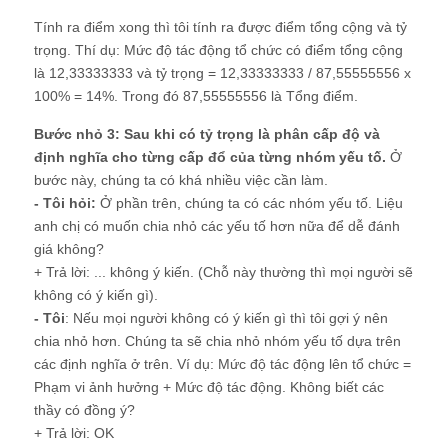
Tính ra điểm xong thì tôi tính ra được điểm tổng cộng và tỷ
trọng. Thí dụ: Mức độ tác động tổ chức có điểm tổng cộng
là 12,33333333 và tỷ trọng = 12,33333333 / 87,55555556 x
100% = 14%. Trong đó 87,55555556 là Tổng điểm.
Bước nhỏ 3:
Sau khi có tỷ trọng là phân cấp độ và
định nghĩa cho từng cấp đổ của từng nhóm yếu tố.
Ở
bước này, chúng ta có khá nhiều việc cần làm.
- Tôi hỏi:
Ở phần trên, chúng ta có các nhóm yếu tố. Liệu
anh chị có muốn chia nhỏ các yếu tố hơn nữa để dễ đánh
giá không?
+ Trả lời: ... không ý kiến. (Chỗ này thường thì mọi người sẽ
không có ý kiến gì).
- Tôi
: Nếu mọi người không có ý kiến gì thì tôi gợi ý nên
chia nhỏ hơn. Chúng ta sẽ chia nhỏ nhóm yếu tố dựa trên
các định nghĩa ở trên. Ví dụ: Mức độ tác động lên tổ chức =
Phạm vi ảnh hưởng + Mức độ tác động. Không biết các
thầy có đồng ý?
+ Trả lời: OK