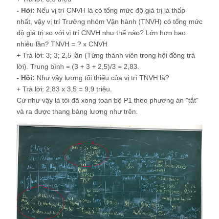
- Hỏi:
Nếu vị trí CNVH là có tổng mức độ giá trị là thấp
nhất, vậy vị trí Trưởng nhóm Vận hành (TNVH) có tổng mức
độ giá trị so với vị trí CNVH như thế nào? Lớn hơn bao
nhiêu lần? TNVH = ? x CNVH
+ Trả lời: 3; 3; 2,5 lần (Từng thành viên trong hội đồng trả
lời). Trung bình = (3 + 3 + 2,5)/3 = 2,83.
- Hỏi:
Như vậy lương tối thiểu của vị trí TNVH là?
+ Trả lời: 2,83 x 3,5 = 9,9 triệu.
Cứ như vậy là tôi đã xong toàn bộ P1 theo phương án "tắt"
và ra được thang bảng lương như trên.