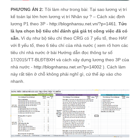
PHƯƠNG ÁN 2:
Tôi làm như trong bài: Tại sao lương vị trí
kế toán lại lớn hơn lương vị trí Nhân sự ? – Cách xác định
lương P1 theo 3P -
http://blognhansu.net.vn/?p=1461
.
Tức
là lựa chọn bộ tiêu chí đánh giá giá trị công việc đã có
sẵn.
Ví dụ như bộ tiêu chí theo CRG có 7 yếu tố, theo HAY
với 8 yếu tố, theo 6 tiêu chí của nhà nước ( xem rõ hơn các
tiêu chí nhà nước ở bài Hướng dẫn đọc thông tư số
17/2015/TT-BLĐTBXH và cách xây dựng lương theo 3P của
nhà nước -
http://blognhansu.net.vn?p=14002
). Cách làm
này rất tiện ở chỗ không phải nghĩ gì, cứ thế áp vào cho
nhanh.