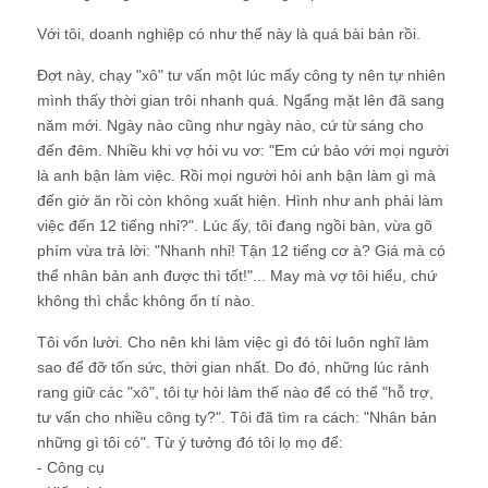
Với tôi, doanh nghiệp có như thế này là quá bài bản rồi.
Đợt này, chạy "xô" tư vấn một lúc mấy công ty nên tự nhiên
mình thấy thời gian trôi nhanh quá. Ngẩng mặt lên đã sang
năm mới. Ngày nào cũng như ngày nào, cứ từ sáng cho
đến đêm. Nhiều khi vợ hỏi vu vơ: "Em cứ bảo với mọi người
là anh bận làm việc. Rồi mọi người hỏi anh bận làm gì mà
đến giờ ăn rồi còn không xuất hiện. Hình như anh phải làm
việc đến 12 tiếng nhỉ?". Lúc ấy, tôi đang ngồi bàn, vừa gõ
phím vừa trả lời: "Nhanh nhỉ! Tận 12 tiếng cơ à? Giá mà có
thể nhân bản anh được thì tốt!"... May mà vợ tôi hiểu, chứ
không thì chắc không ổn tí nào.
Tôi vốn lười. Cho nên khi làm việc gì đó tôi luôn nghĩ làm
sao để đỡ tốn sức, thời gian nhất. Do đó, những lúc rảnh
rang giữ các "xô", tôi tự hỏi làm thế nào để có thể "hỗ trợ,
tư vấn cho nhiều công ty?". Tôi đã tìm ra cách: "Nhân bản
những gì tôi có". Từ ý tưởng đó tôi lọ mọ để:
- Công cụ