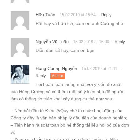
Hữu Tuấn
-
15.02.2019 at 15:54
Reply
Rất hay và hữu ích, cám ơn anh Cường nhé
Nguyễn Vũ Tuấn
-
15.02.2019 at 16:00
Reply
Diễn đàn rất hay, cảm ơn bạn
Hung Cuong Nguyễn
-
15.02.2019 at 21:11
Reply
Author
Tôi hoàn toàn thống nhất với ý kiến đề xuất
của Hùng Cường và có thêm một số ý kiến nhỏ để người
làm có thông tin triển khai xây dựng cụ thể như sau:
– Nên bắt đầu từ Điều lệ/Quy chế tổ chức hoạt động của
Công ty đây là văn bản pháp lý đầu tiền của doanh nghiệp;
– Tiến hành rà soát toàn bộ hệ thống tài liệu nội bộ của đơn
vị;
– Xem xét chiến lược sản xuất của đơn vị nếu có. Nếu