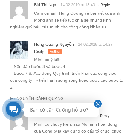
Bùi Thị Nga
-
14.02.2019 at 13:40
Reply
Cảm ơn anh Hùng Cường về bài viết của anh.
Mong anh sẽ tiếp tục chia sẽ những kinh
nghiệm quý báu của mình cho cộng đồng Nhân sự
Hung Cuong Nguyễn
-
14.02.2019 at 14:27
Reply
Author
Mình có ý kiến:
– Nên đảo Bước 3 và bước 4
– Bước 7,8: Xây dựng Quy trình triển khai các công việc
của công ty => tiến hành song song hoặc trước các bước 1,
2
Mr NGUYỄN ĐĂNG QUANG
Bạn có cần Cường hỗ trợ?
Hoàng Liên
-
14.02.2019 at 14:51
Reply
Mình có chút ý kiến, sau Mô hình hoạt động
của Công ty là xây dựng cơ cấu tổ chức, chức