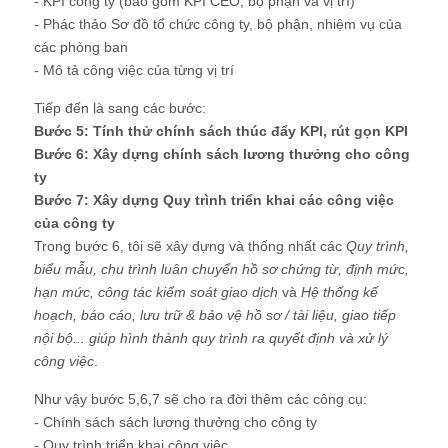
- KPI công ty (bao gồm KPI CEO, bộ phận và vị trí)
- Phác thảo Sơ đồ tổ chức công ty, bộ phận, nhiệm vụ của
các phòng ban
- Mô tả công việc của từng vị trí
Tiếp đến là sang các bước:
Bước 5: Tính thử chính sách thúc đẩy KPI, rút gọn KPI
Bước 6: Xây dựng chính sách lương thưởng cho công
ty
Bước 7: Xây dựng Quy trình triển khai các công việc
của công ty
Trong bước 6, tôi sẽ xây dựng và thống nhất các
Quy trình,
biểu mẫu, chu trình luân chuyển hồ sơ chứng từ, định mức,
hạn mức, công tác kiểm soát giao dịch
và
Hệ thống kế
hoạch, báo cáo, lưu trữ & bảo vệ hồ sơ / tài liệu, giao tiếp
nội bộ... giúp hình thành quy trình ra quyết định và xử lý
công việc
.
Như vậy bước 5,6,7 sẽ cho ra đời thêm các công cụ:
- Chính sách sách lương thưởng cho công ty
- Quy trình triển khai công việc