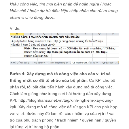
khâu công việc, tìm mọi biện pháp để ngăn ngừa / hoặc
khắc chế / hoặc dự trù điều kiện chấp nhận cho rủi ro trong
phạm vi chịu đựng được.
Ví dụ:
Bước 4: Xây dựng mô tả công việc cho các vị trí và
thống nhất sơ đồ tổ chức của bộ phận
. Có KPI cho bộ
phận rồi, tôi bắt đầu tiến hành xây dựng mô tả công việc.
Cách làm giống như trong seri bài hướng dẫn xây dựng
KPI:
http://blognhansu.net.vn/tag/kinh-nghiem-xay-dung-
kpi/
. Xây dựng mô tả công việc để rút gọn KPI cho phù hợp
với vị trí. Bước này để làm rõ: các nhiệm vụ của vị trí / vai
trò của phụ trách phòng / trách nhiệm / quyền hạn / quyền
lợi từng vị trí trong bộ phận.