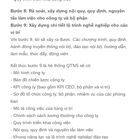
Bước 8: Rà soát, xây dựng nội quy, quy định, nguyên
tắc làm việc cho công ty và bộ phận
Bước 9: Xây dựng chi tiết lộ trình nghề nghiệp cho các
vị trí
Với bước 9, tôi sẽ xây ra được:
Các chương trình, quy định,
hành động truyền thông nội bộ, đào tạo nội bộ, hướng dẫn,
làm mẫu, thúc đẩy, động viên...
Kết thúc bước 9 là hệ thống QTNS sẽ có:
- Mô hình công ty
- Bản đồ chiến lược công ty
- KPI công ty (bao gồm KPI CEO, bộ phận và vị trí)
- Sơ đồ tổ chức công ty, bộ phận, nhiệm vụ của các phòng
ban
- Mô tả công việc của từng vị trí
- Chính sách sách lương thưởng cho công ty
- Quy trình triển khai công việc
- Nội quy, quy định và nguyên tắc làm việc
- Khung năng lực và lộ trình nghề nghiệp/ đào tạo