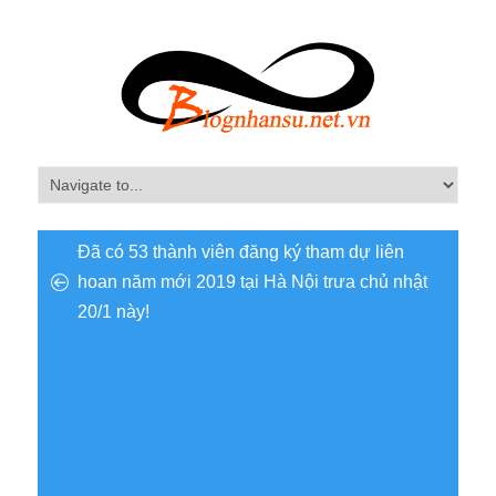
Đã có 53 thành viên đăng ký tham dự liên
hoan năm mới 2019 tại Hà Nội trưa chủ nhật
20/1 này!