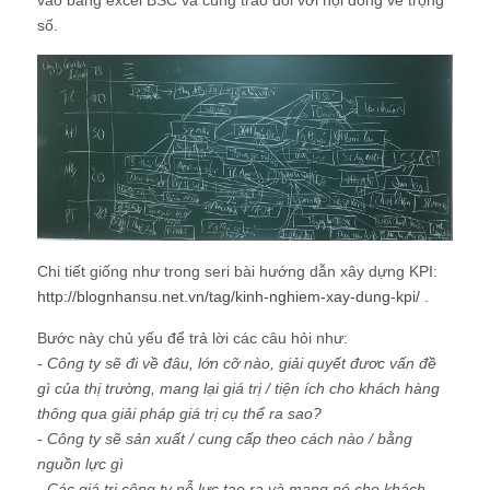
vào bảng excel BSC và cùng trao đổi với hội đồng về trọng
số.
Chi tiết giống như trong seri bài hướng dẫn xây dựng KPI:
http://blognhansu.net.vn/tag/kinh-nghiem-xay-dung-kpi/
.
Bước này chủ yếu để trả lời các câu hỏi như:
- Công ty sẽ đi về đâu, lớn cỡ nào, giải quyết đươc vấn đề
gì của thị trường, mang lại giá trị / tiện ích cho khách hàng
thông qua giải pháp giá trị cụ thể ra sao?
- Công ty sẽ sản xuất / cung cấp theo cách nào / bằng
nguồn lực gì
- Các giá trị công ty nỗ lực tạo ra và mang nó cho khách