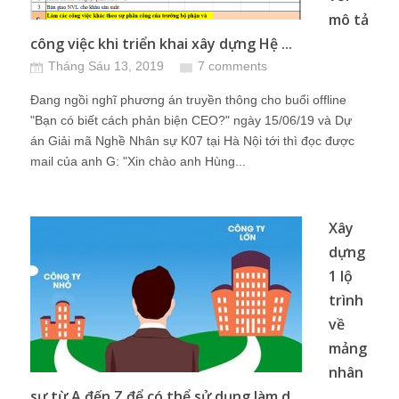
mô tả
công việc khi triển khai xây dựng Hệ ...
Tháng Sáu 13, 2019
7 comments
Đang ngồi nghĩ phương án truyền thông cho buổi offline
"Bạn có biết cách phản biện CEO?" ngày 15/06/19 và Dự
án Giải mã Nghề Nhân sự K07 tại Hà Nội tới thì đọc được
mail của anh G: "Xin chào anh Hùng...
Xây
dựng
1 lộ
trình
về
mảng
nhân
sự từ A đến Z để có thể sử dụng làm d...