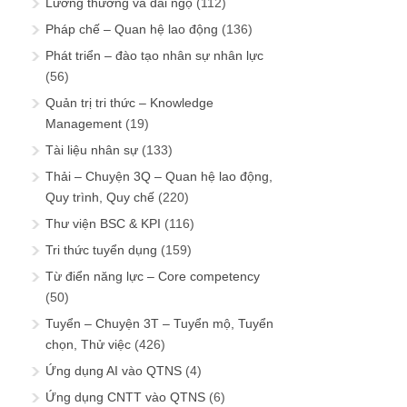
Lương thưởng và đãi ngộ
(112)
Pháp chế – Quan hệ lao động
(136)
Phát triển – đào tạo nhân sự nhân lực
(56)
Quản trị tri thức – Knowledge
Management
(19)
Tài liệu nhân sự
(133)
Thải – Chuyện 3Q – Quan hệ lao động,
Quy trình, Quy chế
(220)
Thư viện BSC & KPI
(116)
Tri thức tuyển dụng
(159)
Từ điển năng lực – Core competency
(50)
Tuyển – Chuyện 3T – Tuyển mộ, Tuyển
chọn, Thử việc
(426)
Ứng dụng AI vào QTNS
(4)
Ứng dụng CNTT vào QTNS
(6)