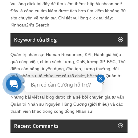
Vui lòng click tại đây để tìm kiếm thêm:
http://kinhcan.net/
Đây là công cụ tìm kiếm được tích hợp tìm kiếm khoảng 30
site chuyên về
nhân sự
. Chi tiết vui lòng click tại đây:
Kinhcan24′s Search
Keyword của Blog
Quản trị nhân sự, Human Resources, KPI, Đánh giá hiệu
quả công việc, chính sách lương, CnB, lương 3P, BSC, Thẻ
điểm cân bằng, tuyển dụng, đào tạo, lương thưởng, đãi
ngộ, nhân sự, tổ chức, cơ cấu tổ chức, hệ thống Quản trị
Nhân sự, trưởng phòng Nhân sự, tái tạo tổ chức
Bạn có cần Cường hỗ trợ?
Những bài viết tại blog được chia sẻ bởi chuyên gia tư vấn
Quản trị Nhân sự Nguyễn Hùng Cường (
giới thiệu
) và các
thành viên khác trong cộng đồng Nhân sự.
Recent Comments