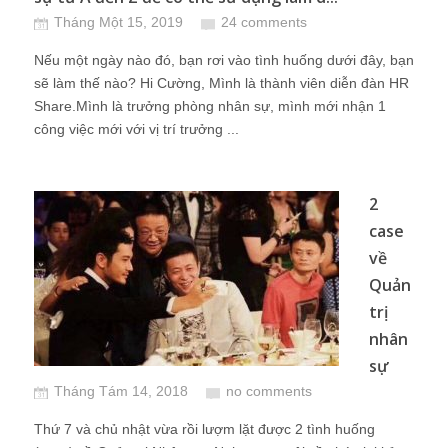
Tháng Một 15, 2019
24 comments
Nếu một ngày nào đó, bạn rơi vào tình huống dưới đây, bạn
sẽ làm thế nào? Hi Cường, Mình là thành viên diễn đàn HR
Share.Mình là trưởng phòng nhân sự, mình mới nhận 1
công việc mới với vị trí trưởng ...
2
case
về
Quản
trị
nhân
sự
Tháng Tám 14, 2018
no comments
Thứ 7 và chủ nhật vừa rồi lượm lặt được 2 tình huống