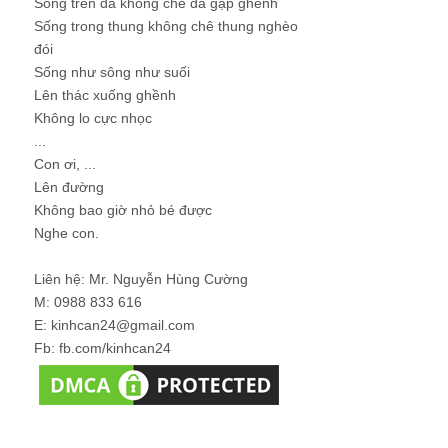
Sống trên đá không chê đá gập ghềnh
Sống trong thung không chê thung nghèo
đói
Sống như sông như suối
Lên thác xuống ghềnh
Không lo cực nhọc
...
Con ơi, ...
Lên đường
Không bao giờ nhỏ bé được
Nghe con.
Liên hệ: Mr. Nguyễn Hùng Cường
M: 0988 833 616
E: kinhcan24@gmail.com
Fb: fb.com/kinhcan24