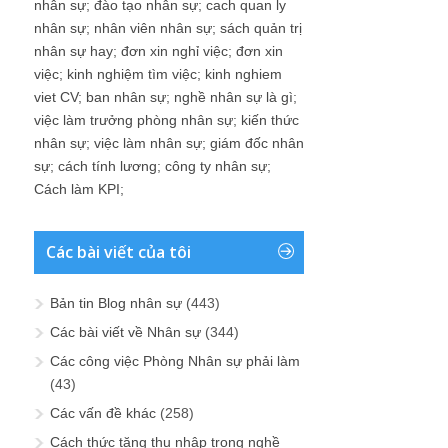
nhân sự
;
đào tạo nhân sự
;
cach quan ly
nhân sự
;
nhân viên nhân sự
;
sách quản trị
nhân sự hay
;
đơn xin nghỉ việc
;
đơn xin
việc
;
kinh nghiệm tìm việc
;
kinh nghiem
viet CV
;
ban nhân sự
;
nghề nhân sự là gì
;
việc làm trưởng phòng nhân sự
;
kiến thức
nhân sự
;
việc làm nhân sự
;
giám đốc nhân
sự
;
cách tính lương
;
công ty nhân sự
;
Cách làm KPI
;
Các bài viết của tôi
Bản tin Blog nhân sự
(443)
Các bài viết về Nhân sự
(344)
Các công việc Phòng Nhân sự phải làm
(43)
Các vấn đề khác
(258)
Cách thức tăng thu nhập trong nghề