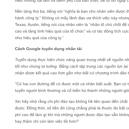
hiểu những sai lầm và điểm yếu của bản thân, để từ đó ngày c
Nền tảng thứ ba, tiếng nói “nghĩa là bạn cho nhân viên được t
hành công ty.” Không có mấy lãnh đạo ưa thích việc này nhưng
Texas, Austin, tiếng nói của nhân viên là “nhân tố chủ chốt đ
cao và tăng tính hiệu quả của tổ chức” và có tác động tích cự
như hiệu quả của công ty.”
Cách Google tuyển dụng nhân tài
Tuyển dụng thực hiện chức năng quan trọng nhất về nguồn nh
tốt như chúng ta tưởng. Bằng cách tập trung các nguồn lực lạ
nhận được kết quả cao hơn gần như bất cứ chương trình đào 
“Có hai con đường để có được một cá nhân kiệt xuất. Bạn có t
tuyển người bình thường và cố biến họ thành những người giỏi
Xin hãy nhớ rằng chi phí đào tạo không hề liên quan đến chấ
được. Đồng thời, số tiền đó cũng chẳng phải là thước đo bất c
phí cao để làm gì khi mà những người được đào tạo vẫn không
hay thậm chí còn làm việc tồi hơn?