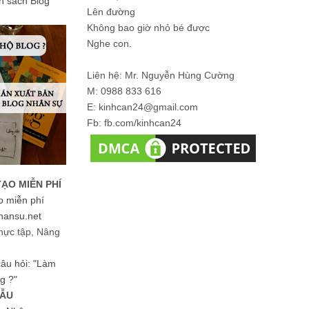
ản sách Blog
Lên đường
Không bao giờ nhỏ bé được
Nghe con.
Liên hệ: Mr. Nguyễn Hùng Cường
M: 0988 833 616
E: kinhcan24@gmail.com
Fb: fb.com/kinhcan24
TẠO MIỄN PHÍ
o miễn phí
hansu.net
hực tập, Nâng
 câu hỏi: "Làm
g ?"
MẪU