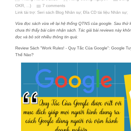
OKR, ...)
7 comments
Link tài trợ:
Seri sách Blog Nhân sự
; Đĩa CD
tài liệu Nhân sự
;
Vừa đọc sách vừa vẽ lại hệ thống QTNS của google. Sau thử 
chưa thì thấy bài cảm nhận sách. Tác giả bài reviews này kh
đọc và bỏ sót nhiều thông tin quá:
Review Sách "Work Rules! - Quy Tắc Của Google": Google T
Thế Nào?