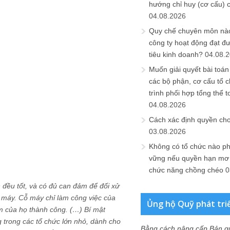
hướng chỉ huy (cơ cấu) 
04.08.2026
Quy chế chuyên môn nào
công ty hoạt động đạt đ
tiêu kinh doanh?
04.08.
Muốn giải quyết bài toán
các bộ phận, cơ cấu tổ 
trình phối hợp tổng thể t
04.08.2026
Cách xác định quyền ch
03.08.2026
Không có tổ chức nào ph
vững nếu quyền hạn mơ h
chức năng chồng chéo
0
 đều tốt, và có đủ can đảm để đối xử
 máy. Cỗ máy chỉ làm công việc của
Ủng hộ Quỹ phát tri
óm của họ thành công. (…) Bí mật
 trong các tổ chức lớn nhỏ, dành cho
Bằng cách nâng cấp Bản q