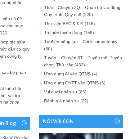
của bộ phận
Thải – Chuyện 3Q – Quan hệ lao động,
Quy trình, Quy chế
(220)
 cần có để
Thư viện BSC & KPI
(116)
ược các mục
Tri thức tuyển dụng
(159)
2026
Từ điển năng lực – Core competency
 hợp tác giữa
(50)
chức cần có quy
oàn công ty
Tuyển – Chuyện 3T – Tuyển mộ, Tuyển
chọn, Thử việc
(433)
o các bộ phận
Ứng dụng AI vào QTNS
(4)
Ứng dụng CNTT vào QTNS
(6)
át triển bền
Vui cười nhân sự
(86)
ồ, vai trò
Đánh giá nhân sự
(22)
3.08.2026
NÓI VỚI CON
ển Blog
uyền iCPO cho