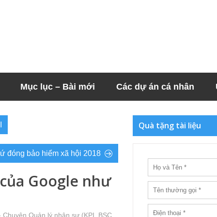
Mục lục – Bài mới
Các dự án cá nhân
Quà tặng tài liệu
I
cứ đóng bảo hiểm xã hội 2018
 của Google như
- Chuyện Quản lý nhân sự (KPI, BSC,