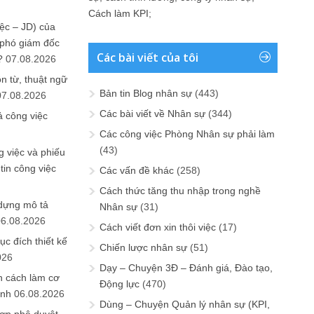
Cách làm KPI
;
ệc – JD) của
 phó giám đốc
Các bài viết của tôi
?
07.08.2026
n từ, thuật ngữ
Bản tin Blog nhân sự
(443)
07.08.2026
Các bài viết về Nhân sự
(344)
ả công việc
Các công việc Phòng Nhân sự phải làm
(43)
 việc và phiếu
tin công việc
Các vấn đề khác
(258)
Cách thức tăng thu nhập trong nghề
 dựng mô tả
Nhân sự
(31)
06.08.2026
Cách viết đơn xin thôi việc
(17)
ục đích thiết kế
Chiến lược nhân sự
(51)
026
Dạy – Chuyện 3Đ – Đánh giá, Đào tạo,
n cách làm cơ
Động lực
(470)
anh
06.08.2026
Dùng – Chuyện Quản lý nhân sự (KPI,