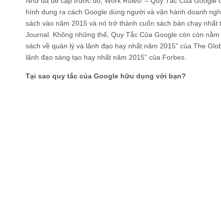
Như đã đề cập trước đó, Work Rules! – Quy Tắc Của Google đ
hình dung ra cách Google dùng người và vận hành doanh ngh
sách vào năm 2015 và nó trở thành cuốn sách bán chạy nhất 
Journal. Không những thế, Quy Tắc Của Google còn còn nằm vị
sách về quản lý và lãnh đạo hay nhất năm 2015” của The Glob
lãnh đạo sáng tạo hay nhất năm 2015” của Forbes.
Tại sao quy tắc của Google hữu dụng với bạn?