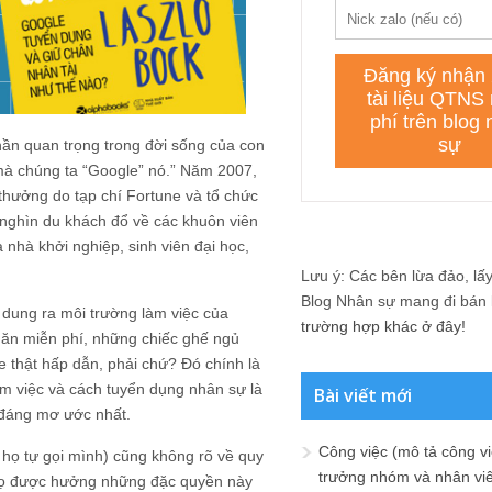
ần quan trọng trong đời sống của con
 mà chúng ta “Google” nó.” Năm 2007,
 thưởng do tạp chí Fortune và tổ chức
c nghìn du khách đổ về các khuôn viên
 nhà khởi nghiệp, sinh viên đại học,
Lưu ý: Các bên lừa đảo, lấy 
Blog Nhân sự mang đi bán lạ
dung ra môi trường làm việc của
trường hợp khác ở đây!
 ăn miễn phí, những chiếc ghế ngủ
 thật hấp dẫn, phải chứ? Đó chính là
m việc và cách tuyển dụng nhân sự là
Bài viết mới
y đáng mơ ước nhất.
Công việc (mô tả công vi
họ tự gọi mình) cũng không rõ về quy
trưởng nhóm và nhân viê
o họ được hưởng những đặc quyền này