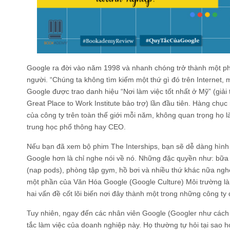
Google ra đời vào năm 1998 và nhanh chóng trở thành một ph
người. “Chúng ta không tìm kiếm một thứ gì đó trên Internet,
Google được trao danh hiệu “Nơi làm việc tốt nhất ở Mỹ” (giải
Great Place to Work Institute bảo trợ) lần đầu tiên. Hàng chụ
của công ty trên toàn thế giới mỗi năm, không quan trọng họ là
trung học phổ thông hay CEO.
Nếu bạn đã xem bộ phim The Interships, bạn sẽ dễ dàng hình 
Google hơn là chỉ nghe nói về nó. Những đặc quyền như: bữa
(nap pods), phòng tập gym, hồ bơi và nhiều thứ khác nữa nghe
một phần của Văn Hóa Google (Google Culture) Môi trường là
hai vấn đề cốt lõi biến nơi đây thành một trong những công t
Tuy nhiên, ngay đến các nhân viên Google (Googler như cách 
tắc làm việc của doanh nghiệp này. Họ thường tự hỏi tại sa