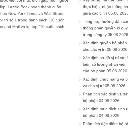
Xây dựng ma trận phối h
ược viết với mục đích giúp mọi người
thực hiện, nhận thông t
iệp. Laszlo Bock hoàn thành cuốn
giữa các vị trí
05.08.202
theo New York Times và Wall Street
 trí số 1 trong danh sách “10 cuốn
Tổng hợp hướng dẫn cá
e and Mail và lọt top “10 cuốn sách
thống phân quyền kí duyệ
trong công ty
05.08.202
Xác định quyền bộ phận
cho các vị trí
05.08.2026
Xác định sơ đồ vị trí và t
biên số lượng nhân viên c
của bộ phận
05.08.2026
Xác định chức năng và 
vụ cho vị trí
05.08.2026
Phân tích xác định và đặt 
bộ phận
04.08.2026
Xác định mục đích sinh ra
bộ phận
04.08.2026
Phân tích đặc điểm bộ p