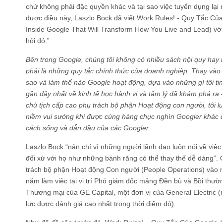
chứ không phải đặc quyền khác và tại sao việc tuyển dụng lại 
được điều này, Laszlo Bock đã viết Work Rules! - Quy Tắc Của
Inside Google That Will Transform How You Live and Lead) với 
hỏi đó.”
Bên trong Google, chúng tôi không có nhiều sách nội quy hay
phải là những quy tắc chính thức của doanh nghiệp. Thay vào đó
sao và làm thế nào Google hoạt động, dựa vào những gì tôi ti
gần đây nhất về kinh tế học hành vi và tâm lý đã khám phá ra –
chủ tịch cấp cao phụ trách bộ phận Hoạt động con người, tôi 
niềm vui sướng khi được cùng hàng chục nghìn Googler khác 
cách sống và dẫn đầu của các Googler.
Laszlo Bock “nản chí vì những người lãnh đạo luôn nói về việc
đối xử với họ như những bánh răng có thể thay thế dễ dàng”
trách bộ phận Hoạt động Con người (People Operations) vào
năm làm việc tại vị trí Phó giám đốc mảng Đền bù và Bồi thư
Thương mại của GE Capital, một đơn vị của General Electric (
lực được đánh giá cao nhất trong thời điểm đó).