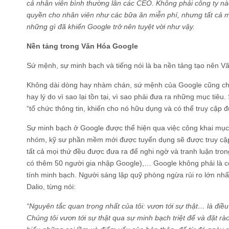
cả nhân viên bình thường lẫn các CEO. Không phải công ty n
quyền cho nhân viên như các bữa ăn miễn phí, nhưng tất cả m
những gì đã khiến Google trở nên tuyệt vời như vậy.
Nền tảng trong Văn Hóa Google
Sứ mệnh, sự minh bạch và tiếng nói là ba nền tảng tạo nên V
Không dài dòng hay nhàm chán, sứ mệnh của Google cũng ch
hay lý do vì sao lại tồn tại, vì sao phải đưa ra những mục tiê
“tổ chức thông tin, khiến cho nó hữu dụng và có thể truy cập 
Sự minh bạch ở Google được thể hiện qua việc công khai mục
nhóm, kỹ sư phần mềm mới được tuyển dụng sẽ được truy cập 
tất cả mọi thứ đều được đưa ra để nghi ngờ và tranh luận tro
có thêm 50 người gia nhập Google),… Google không phải là cô
tính minh bạch. Người sáng lập quỹ phòng ngừa rủi ro lớn nhất
Dalio, từng nói:
“Nguyên tắc quan trọng nhất của tôi: vươn tới sự thật… là điều 
Chúng tôi vươn tới sự thật qua sự minh bạch triệt để và đặt 