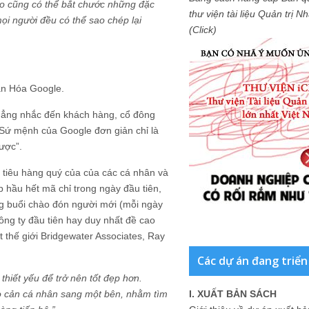
ào cũng có thể bắt chước những đặc
thư viện tài liệu Quản trị 
ọi người đều có thể sao chép lại
(Click)
ăn Hóa Google.
ẳng nhắc đến khách hàng, cổ đông
u. Sứ mệnh của Google đơn giản chỉ là
được”.
 tiêu hàng quý của của các cá nhân và
hầu hết mã chỉ trong ngày đầu tiên,
ng buổi chào đón người mới (mỗi ngày
ng ty đầu tiên hay duy nhất đề cao
 thế giới Bridgewater Associates, Ray
Các dự án đang triển
thiết yếu để trở nên tốt đẹp hơn.
rào cản cá nhân sang một bên, nhằm tìm
I. XUẤT BẢN SÁCH