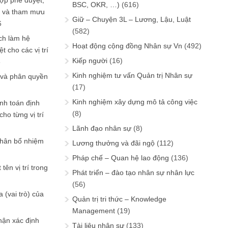
ợp phê duyệt,
BSC, OKR, …)
(616)
in và tham mưu
Giữ – Chuyện 3L – Lương, Lậu, Luật
6
(582)
ch làm hệ
Hoạt động cộng đồng Nhân sự Vn
(492)
t cho các vị trí
Kiếp người
(16)
6
Kinh nghiệm tư vấn Quản trị Nhân sự
 và phân quyền
(17)
Kinh nghiệm xây dựng mô tả công việc
ính toán định
(8)
ho từng vị trí
Lãnh đạo nhân sự
(8)
phân bổ nhiệm
Lương thưởng và đãi ngộ
(112)
Pháp chế – Quan hệ lao động
(136)
tên vị trí trong
Phát triển – đào tạo nhân sự nhân lực
(56)
 (vai trò) của
Quản trị tri thức – Knowledge
Management
(19)
hận xác định
Tài liệu nhân sự
(133)