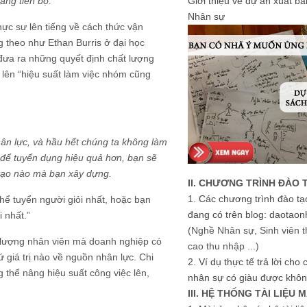
àng tiến bộ.”
Giới thiệu về dự án xuất b
Nhân sự
hực sự lên tiếng về cách thức vận
 theo như Ethan Burris ở đại học
ể đưa ra những quyết định chất lượng
c lên “hiệu suất làm việc nhóm cũng
ân lực, và hầu hết chúng ta không làm
i để tuyển dụng hiệu quả hơn, bạn sẽ
tạo nào mà bạn xây dựng.
II. CHƯƠNG TRÌNH ĐÀO 
1.
Các chương trình đào tạ
hể tuyển người giỏi nhất, hoặc bạn
đang có trên blog: daotaon
 nhất.”
(Nghề Nhân sự, Sinh viên t
t lượng nhân viên mà doanh nghiệp có
cao thu nhập ...)
ứ giá trị nào về nguồn nhân lực. Chi
2.
Ví dụ thực tế trả lời cho
 thể nâng hiệu suất công việc lên,
nhân sự có giàu được khôn
III. HỆ THỐNG TÀI LIỆU 