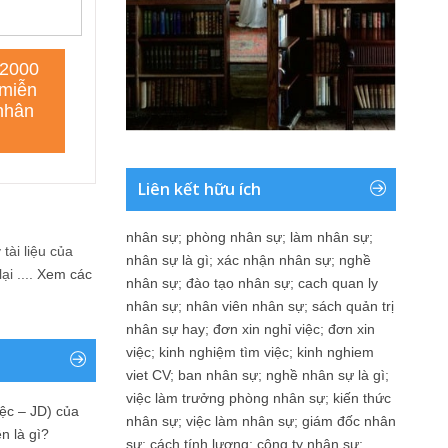
Liên kết hữu ích
nhân sự
;
phòng nhân sự
;
làm nhân sự
;
tài liệu của
nhân sự là gì
;
xác nhận nhân sự
;
nghề
i ....
Xem các
nhân sự
;
đào tạo nhân sự
;
cach quan ly
nhân sự
;
nhân viên nhân sự
;
sách quản trị
nhân sự hay
;
đơn xin nghỉ việc
;
đơn xin
việc
;
kinh nghiệm tìm việc
;
kinh nghiem
viet CV
;
ban nhân sự
;
nghề nhân sự là gì
;
việc làm trưởng phòng nhân sự
;
kiến thức
ệc – JD) của
nhân sự
;
việc làm nhân sự
;
giám đốc nhân
n là gì?
sự
;
cách tính lương
;
công ty nhân sự
;