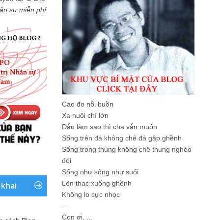
Nhân sự miễn phí
Cao đo nỗi buồn
Xa nuôi chí lớn
Dẫu làm sao thì cha vẫn muốn
Sống trên đá không chê đá gập ghềnh
Sống trong thung không chê thung nghèo
đói
Sống như sông như suối
Lên thác xuống ghềnh
 khai
Không lo cực nhọc
...
Con ơi, ...