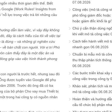
07.08.2026
ngốn nhiều thời gian đến thế. Biết
 Google (Work Rules! Insights from
Công việc (mô tả công vi
“nỗ lực trong việc trả lời những câu
phó tổng giám đốc hoặc
hoặc giám đốc khối là gì
Chú ý cẩn thận dùng ngô
 hướng dẫn làm việc, vì vậy đây không
khi viết mô tả công việc
, đây là cách hiểu của tôi về việc tại
Cách tiến hành viết mô t
n là đúng – và những gì nghiên cứu
nhanh gọn
06.08.2026
 về bản chất con người. Với vị trí Phó
luôn cảm thấy đây là một đặc ân và
Chuẩn bị mẫu mô tả công
đóng góp vào việc hình thành phong
thu thập phân tích thông 
06.08.2026
Các bước triển khai xây
 con người là trước hết, nhưng sau đó
công việc trong công ty
. Ông được tuyển vào Google để phụ
 năm 2006. Trước đó ông đã có ba
Khảo sát, phân tích và m
ờng của bộ phận Cho vay mua Thiết bị
mô tả công việc
06.08.2
một trong hai công ty có nguồn nhân
Hoàn thiện và hướng dẫ
cấu tổ chức bộ phận nh