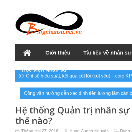
Giới thiệu
Tài liệu về nhân sự
Học viện Nhân sư
Chỉ số hiệu suất, kết quả cốt lõi (cốt yếu) – core KP
Công văn hướng dẫn xác định tiền lương làm căn 
Hệ thống Quản trị nhân sự
thế nào?
Tháng Hai 27, 2018
Hung Cuong Nguyễn
Dùng 