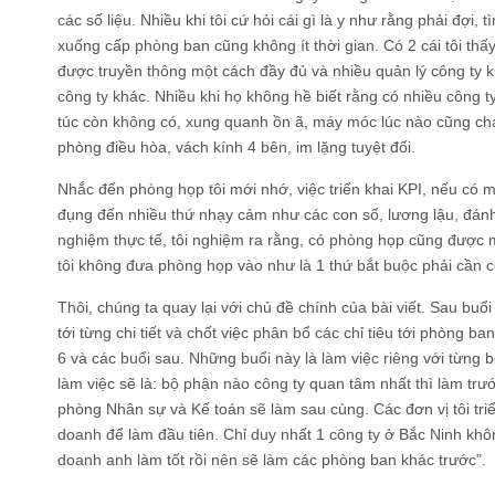
các số liệu. Nhiều khi tôi cứ hỏi cái gì là y như rằng phải đợi, 
xuống cấp phòng ban cũng không ít thời gian. Có 2 cái tôi thấ
được truyền thông một cách đầy đủ và nhiều quản lý công ty 
công ty khác. Nhiều khi họ không hề biết rằng có nhiều công 
túc còn không có, xung quanh ồn ã, máy móc lúc nào cũng ch
phòng điều hòa, vách kính 4 bên, im lặng tuyệt đối.
Nhắc đến phòng họp tôi mới nhớ, việc triển khai KPI, nếu có mộ
đụng đến nhiều thứ nhạy cảm như các con số, lương lậu, đánh 
nghiệm thực tế, tôi nghiệm ra rằng, có phòng họp cũng được
tôi không đưa phòng họp vào như là 1 thứ bắt buộc phải cần có
Thôi, chúng ta quay lại với chủ đề chính của bài viết. Sau buổ
tới từng chi tiết và chốt việc phân bổ các chỉ tiêu tới phòng ba
6 và các buổi sau. Những buổi này là làm việc riêng với từng
làm việc sẽ là: bộ phận nào công ty quan tâm nhất thì làm tr
phòng Nhân sự và Kế toán sẽ làm sau cùng. Các đơn vị tôi tr
doanh để làm đầu tiên. Chỉ duy nhất 1 công ty ở Bắc Ninh kh
doanh anh làm tốt rồi nên sẽ làm các phòng ban khác trước".