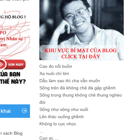
Cao đo nỗi buồn
Xa nuôi chí lớn
Dẫu làm sao thì cha vẫn muốn
Sống trên đá không chê đá gập ghềnh
Sống trong thung không chê thung nghèo
đói
Sống như sông như suối
 khai
Lên thác xuống ghềnh
Không lo cực nhọc
...
ản sách Blog
Con ơi, ...