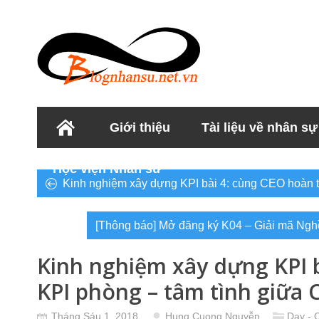
Giới thiệu
Tài liệu về nhân sự
Học viện Nhân sư
Kinh nghiệm xây dựng KPI bài 4: cùng CEO hoàn thi
[Thông báo] Mở đăng ký K04 – Giải mã Ngh
Kinh nghiệm xây dựng KPI b
KPI phòng – tâm tình giữa 
Tháng Sáu 1, 2018
Hung Cuong Nguyễn
Dạy - 