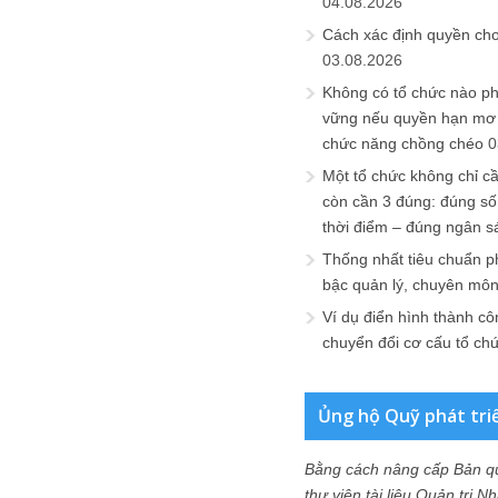
04.08.2026
Cách xác định quyền ch
03.08.2026
Không có tổ chức nào ph
vững nếu quyền hạn mơ h
chức năng chồng chéo
0
Một tổ chức không chỉ c
còn cần 3 đúng: đúng số
thời điểm – đúng ngân s
Thống nhất tiêu chuẩn p
bậc quản lý, chuyên mô
Ví dụ điển hình thành cô
chuyển đổi cơ cấu tổ ch
Ủng hộ Quỹ phát tri
Bằng cách nâng cấp Bản q
thư viện tài liệu Quản trị 