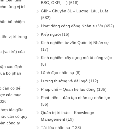
ính toán định
BSC, OKR, …)
(616)
ho từng vị trí
Giữ – Chuyện 3L – Lương, Lậu, Luật
(582)
phân bổ nhiệm
Hoạt động cộng đồng Nhân sự Vn
(492)
Kiếp người
(16)
tên vị trí trong
Kinh nghiệm tư vấn Quản trị Nhân sự
(17)
 (vai trò) của
Kinh nghiệm xây dựng mô tả công việc
(8)
hận xác định
Lãnh đạo nhân sự
(8)
của bộ phận
Lương thưởng và đãi ngộ
(112)
 cần có để
Pháp chế – Quan hệ lao động
(136)
ược các mục
Phát triển – đào tạo nhân sự nhân lực
2026
(56)
 hợp tác giữa
Quản trị tri thức – Knowledge
chức cần có quy
Management
(19)
oàn công ty
Tài liệu nhân sự
(133)