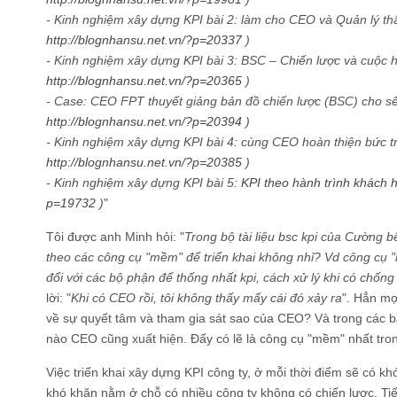
- Kinh nghiệm xây dựng KPI bài 2: làm cho CEO và Quản lý th
http://blognhansu.net.vn/?p=20337
)
- Kinh nghiệm xây dựng KPI bài 3: BSC – Chiến lược và cuộc h
http://blognhansu.net.vn/?p=20365
)
- Case: CEO FPT thuyết giảng bản đồ chiến lược (BSC) cho sế
http://blognhansu.net.vn/?p=20394
)
- Kinh nghiệm xây dựng KPI bài 4: cùng CEO hoàn thiện bức tra
http://blognhansu.net.vn/?p=20385
)
- Kinh nghiệm xây dựng KPI bài 5:
KPI theo hành trình khách 
p=19732
)
"
Tôi được anh Minh hỏi: "
Trong bộ tài liệu bsc kpi của Cường 
theo các công cụ "mềm" để triển khai không nhỉ? Vd công cụ 
đổi với các bộ phận để thống nhất kpi, cách xử lý khi có chống
lời: "
Khi có CEO rồi, tôi không thấy mấy cái đó xảy ra
". Hẳn mọi
về sự quyết tâm và tham gia sát sao của CEO? Và trong các bài 
nào CEO cũng xuất hiện. Đấy có lẽ là công cụ "mềm" nhất tro
Việc triển khai xây dựng KPI công ty, ở mỗi thời điểm sẽ có k
khó khăn nằm ở chỗ có nhiều công ty không có chiến lược. Tiế