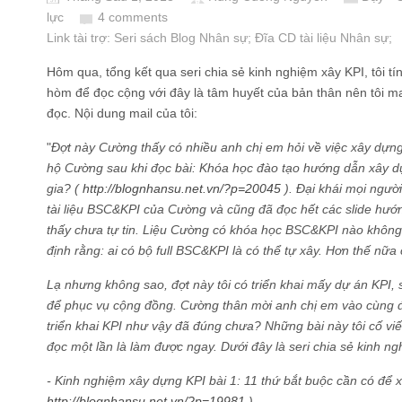
lực
4 comments
Link tài trợ:
Seri sách Blog Nhân sự
; Đĩa CD
tài liệu Nhân sự
;
Hôm qua, tổng kết qua seri chia sẻ kinh nghiệm xây KPI, tôi t
hòm để đọc cộng với đây là tâm huyết của bản thân nên tôi m
đọc. Nội dung mail của tôi:
"
Đợt này Cường thấy có nhiều anh chị em hỏi về việc xây dựn
hộ Cường sau khi đọc bài: Khóa học đào tạo hướng dẫn xây dự
gia? (
http://blognhansu.net.vn/?p=20045
). Đại khái mọi người
tài liệu BSC&KPI của Cường và cũng đã đọc hết các slide hướng
thấy chưa tự tin. Liệu Cường có khóa học BSC&KPI nào không?".
định rằng: ai có bộ full BSC&KPI là có thể tự xây. Hơn thế nữa 
Lạ nhưng không sao, đợt này tôi có triển khai mấy dự án KPI, 
để phục vụ cộng đồng. Cường thân mời anh chị em vào cùng đọ
triển khai KPI như vậy đã đúng chưa? Những bài này tôi cố vi
đọc một lần là làm được ngay. Dưới đây là seri chia sẻ kinh ng
- Kinh nghiệm xây dựng KPI bài 1: 11 thứ bắt buộc cần có để 
http://blognhansu.net.vn/?p=19981
)