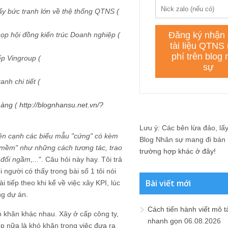
ấy bức tranh lớn về thệ thống QTNS (
ọp hội đồng kiến trúc Doanh nghiệp (
p Vingroup (
nh chi tiết (
hàng
(
http://blognhansu.net.vn/?
Lưu ý: Các bên lừa đảo, lấy 
bên cạnh các biểu mẫu "cứng" có kèm
Blog Nhân sự mang đi bán lạ
"mềm" như những cách tương tác, trao
trường hợp khác ở đây!
 đối ngầm,...
". Câu hỏi này hay. Tôi trả
 người có thấy trong bài số 1 tôi nói
Bài viết mới
tiếp theo khi kể về việc xây KPI, lúc
ng dự án.
Cách tiến hành viết mô t
hó khăn khác nhau. Xây ở cấp công ty,
nhanh gọn
06.08.2026
p nữa là khó khăn trong việc đưa ra