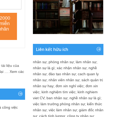
Liên kết hữu ích
nhân sự
;
phòng nhân sự
;
làm nhân sự
;
tài liệu của
nhân sự là gì
;
xác nhận nhân sự
;
nghề
i ....
Xem các
nhân sự
;
đào tạo nhân sự
;
cach quan ly
nhân sự
;
nhân viên nhân sự
;
sách quản trị
nhân sự hay
;
đơn xin nghỉ việc
;
đơn xin
việc
;
kinh nghiệm tìm việc
;
kinh nghiem
viet CV
;
ban nhân sự
;
nghề nhân sự là gì
;
việc làm trưởng phòng nhân sự
;
kiến thức
ả công việc
nhân sự
;
việc làm nhân sự
;
giám đốc nhân
sự
;
cách tính lương
;
công ty nhân sự
;