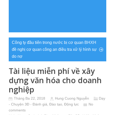
Công ty đầu tiên trong nước bị cơ quan BHXH
đề nghị cơ quan công an điều tra xử lý hình sự
do nợ
Tài liệu miễn phí về xây
dựng văn hóa cho doanh
nghiệp
Tháng Ba 22, 2018
Hung Cuong Nguyễn
Dạy
- Chuyện 3Đ - Đánh giá, Đào tạo, Động lực
No
comments