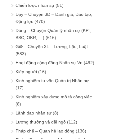
Chiến lược nhân sự
(51)
Dạy – Chuyện 3Đ – Đánh giá, Đào tạo,
Động lực
(470)
Dùng – Chuyện Quản lý nhân sự (KPI,
BSC, OKR, …)
(616)
Giữ – Chuyện 3L – Lương, Lậu, Luật
(583)
Hoạt động cộng đồng Nhân sự Vn
(492)
Kiếp người
(16)
Kinh nghiệm tư vấn Quản trị Nhân sự
(17)
Kinh nghiệm xây dựng mô tả công việc
(8)
Lãnh đạo nhân sự
(8)
Lương thưởng và đãi ngộ
(112)
Pháp chế – Quan hệ lao động
(136)