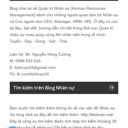
Blog chia sẻ về Quản trị Nhân sự (Human Resources
Management) dành cho những người quan tâm tới Nhân sự
và Con người như CEO, Manager, HRM, HR). Ở đây có các
tài liệu, bài viết, hướng dẫn chi tiết trong lĩnh vực Quản trị
nhân sự xoay quay vòng đời nhân viên trong tổ chức:
Tuyển - Dạy - Dùng - Giữ - Thải.
Liên hệ: Mr. Nguyễn Hùng Cường
M: 0988 833 616
E: kinhcan24@gmail.com
Fb: fb.com/kinhcan24
Tìm kiếm trên Blog Nhân sự
Bạn muốn tìm kiếm thêm thông tin về các vấn đề
Nhân sự
.
Vui lòng click tại đây để tìm kiếm thêm:
http://kinhcan.net/
Đây là công cụ tìm kiếm được tích hợp tìm kiếm khoảng 30
site chuyên về
nhân sự
. Chi tiết vui lòng click tại đây: