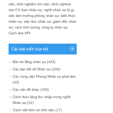
việc
;
kinh nghiệm tìm việc
;
kinh nghiem
viet CV
;
ban nhân sự
;
nghề nhân sự là gì
;
việc làm trưởng phòng nhân sự
;
kiến thức
nhân sự
;
việc làm nhân sự
;
giám đốc nhân
sự
;
cách tính lương
;
công ty nhân sự
;
Cách làm KPI
;
Các bài viết của tôi
Bản tin Blog nhân sự
(443)
Các bài viết về Nhân sự
(344)
Các công việc Phòng Nhân sự phải làm
(43)
Các vấn đề khác
(258)
Cách thức tăng thu nhập trong nghề
Nhân sự
(31)
Cách viết đơn xin thôi việc
(17)