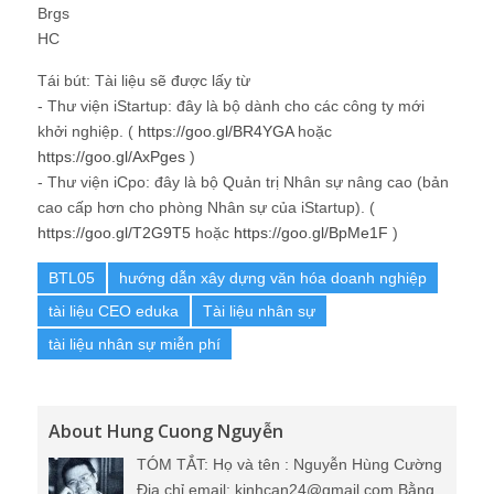
Brgs
HC
Tái bút: Tài liệu sẽ được lấy từ
- Thư viện iStartup: đây là bộ dành cho các công ty mới
khởi nghiệp. (
https://goo.gl/BR4YGA
hoặc
https://goo.gl/AxPges
)
- Thư viện iCpo: đây là bộ Quản trị Nhân sự nâng cao (bản
cao cấp hơn cho phòng Nhân sự của iStartup). (
https://goo.gl/T2G9T5
hoặc
https://goo.gl/BpMe1F
)
BTL05
hướng dẫn xây dựng văn hóa doanh nghiệp
tài liệu CEO eduka
Tài liệu nhân sự
tài liệu nhân sự miễn phí
About Hung Cuong Nguyễn
TÓM TẮT: Họ và tên : Nguyễn Hùng Cường
Địa chỉ email: kinhcan24@gmail.com Bằng