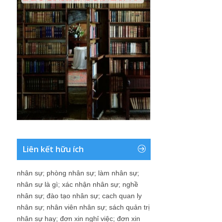
Liên kết hữu ích
nhân sự
;
phòng nhân sự
;
làm nhân sự
;
nhân sự là gì
;
xác nhận nhân sự
;
nghề
nhân sự
;
đào tạo nhân sự
;
cach quan ly
nhân sự
;
nhân viên nhân sự
;
sách quản trị
nhân sự hay
;
đơn xin nghỉ việc
;
đơn xin