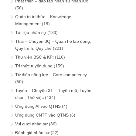
Phát triển – đào tạo nhân sự nhân lực
(56)
Quản trị tri thức – Knowledge
Management
(19)
Tài liệu nhân sự
(133)
Thải – Chuyện 3Q – Quan hệ lao động,
Quy trình, Quy chế
(221)
Thư viện BSC & KPI
(116)
Tri thức tuyển dụng
(159)
Từ điển năng lực – Core competency
(50)
Tuyển – Chuyện 3T – Tuyển mộ, Tuyển
chọn, Thử việc
(434)
Ứng dụng AI vào QTNS
(4)
Ứng dụng CNTT vào QTNS
(6)
Vui cười nhân sự
(86)
Đánh giá nhân sự
(22)