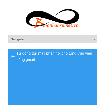
Tự động gửi mail phản hồi cho từng ứng viên
bằng gmail