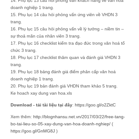
14. Phụ lục 13 câu hỏi phỏng vấn khách hàng về văn hoá
doanh nghiệp 1 trang.
15. Phụ lục 14 câu hỏi phỏng vấn ứng viên về VHDN 3
trang.
16. Phụ lục 15 câu hỏi phỏng vấn về lý tưởng – niềm tin –
sự thoả mãn của nhân viên 3 trang.
17. Phụ lục 16 checklist kiểm tra đạo đức trong văn hoá tổ
chức 3 trang.
18. Phụ lục 17 checklist thăm quan và đánh giá VHDN 3
trang.
19. Phụ lục 18 bảng đánh giá điểm phân cấp văn hoá
doanh nghiệp 1 trang.
20. Phụ lục 19 bản đánh giá VHDN tham khảo 5 trang.
Ke hoach xay dung van hoa.xls
Download - tải tài liệu tại đây
:
https://goo.gl/o2ZktC
Xem thêm:
http://blognhansu.net.vn/2017/03/22/free-tang-
bo-tai-lieu-so-05-xay-dung-van-hoa-doanh-nghiep/
(
https://goo.gl/GnMG8J
)