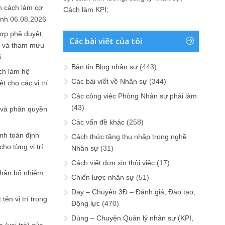
n cách làm cơ
Cách làm KPI
;
anh
06.08.2026
ợp phê duyệt,
Các bài viết của tôi
in và tham mưu
6
Bản tin Blog nhân sự
(443)
ch làm hệ
Các bài viết về Nhân sự
(344)
t cho các vị trí
6
Các công việc Phòng Nhân sự phải làm
(43)
 và phân quyền
Các vấn đề khác
(258)
ính toán định
Cách thức tăng thu nhập trong nghề
ho từng vị trí
Nhân sự
(31)
Cách viết đơn xin thôi việc
(17)
phân bổ nhiệm
Chiến lược nhân sự
(51)
Dạy – Chuyện 3Đ – Đánh giá, Đào tạo,
tên vị trí trong
Động lực
(470)
Dùng – Chuyện Quản lý nhân sự (KPI,