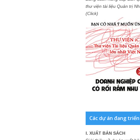
thư viện tài liệu Quản trị 
(Click)
Các dự án đang triển
I. XUẤT BẢN SÁCH