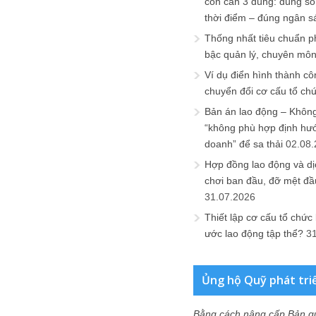
còn cần 3 đúng: đúng số
thời điểm – đúng ngân s
Thống nhất tiêu chuẩn p
bậc quản lý, chuyên mô
Ví dụ điển hình thành cô
chuyển đổi cơ cấu tổ ch
Bản án lao động – Không 
“không phù hợp định hư
doanh” để sa thải
02.08
Hợp đồng lao động và dịc
chơi ban đầu, đỡ mệt đầ
31.07.2026
Thiết lập cơ cấu tổ chức 
ước lao động tập thể?
3
Ủng hộ Quỹ phát tri
Bằng cách nâng cấp Bản q