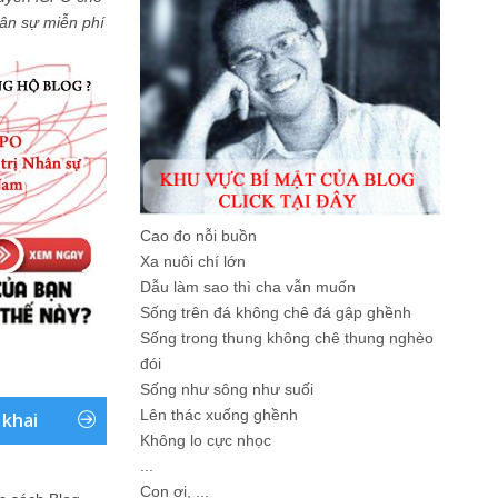
Nhân sự miễn phí
Cao đo nỗi buồn
Xa nuôi chí lớn
Dẫu làm sao thì cha vẫn muốn
Sống trên đá không chê đá gập ghềnh
Sống trong thung không chê thung nghèo
đói
Sống như sông như suối
Lên thác xuống ghềnh
 khai
Không lo cực nhọc
...
Con ơi, ...