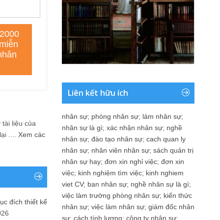
Liên kết hữu ích
nhân sự
;
phòng nhân sự
;
làm nhân sự
;
tài liệu của
nhân sự là gì
;
xác nhận nhân sự
;
nghề
i ....
Xem các
nhân sự
;
đào tạo nhân sự
;
cach quan ly
nhân sự
;
nhân viên nhân sự
;
sách quản trị
nhân sự hay
;
đơn xin nghỉ việc
;
đơn xin
việc
;
kinh nghiệm tìm việc
;
kinh nghiem
viet CV
;
ban nhân sự
;
nghề nhân sự là gì
;
việc làm trưởng phòng nhân sự
;
kiến thức
ục đích thiết kế
nhân sự
;
việc làm nhân sự
;
giám đốc nhân
026
sự
;
cách tính lương
;
công ty nhân sự
;