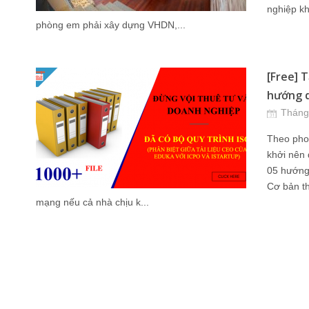
nghiệp kh
phòng em phải xây dựng VHDN,...
[Free] T
hướng d
Tháng
Theo phon
khởi nên 
05 hướng
Cơ bản th
mạng nếu cả nhà chịu k...