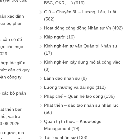
 (vai trò) của
BSC, OKR, …)
(616)
Giữ – Chuyện 3L – Lương, Lậu, Luật
hận xác định
(582)
của bộ phận
Hoạt động cộng đồng Nhân sự Vn
(492)
Kiếp người
(16)
 cần có để
Kinh nghiệm tư vấn Quản trị Nhân sự
ược các mục
(17)
2026
Kinh nghiệm xây dựng mô tả công việc
 hợp tác giữa
(8)
chức cần có quy
oàn công ty
Lãnh đạo nhân sự
(8)
Lương thưởng và đãi ngộ
(112)
o các bộ phận
Pháp chế – Quan hệ lao động
(136)
Phát triển – đào tạo nhân sự nhân lực
át triển bền
(56)
ồ, vai trò
Quản trị tri thức – Knowledge
3.08.2026
Management
(19)
ần người, mà
Tài liệu nhân sự
(133)