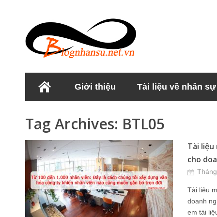
Giới thiệu
Tài liệu về nhân sự
Học viện Nhân sư
Tag Archives:
BTL05
Tài liệ
cho doa
Tháng
Tài liệu 
doanh ng
em tài li