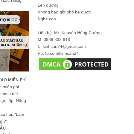
ản sách Blog
Lên đường
Không bao giờ nhỏ bé được
Nghe con.
Liên hệ: Mr. Nguyễn Hùng Cường
M: 0988 833 616
E: kinhcan24@gmail.com
Fb: fb.com/kinhcan24
TẠO MIỄN PHÍ
o miễn phí
hansu.net
hực tập, Nâng
 câu hỏi: "Làm
g ?"
MẪU