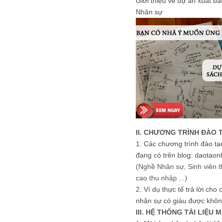
Giới thiệu về dự án xuất b
Nhân sự
II. CHƯƠNG TRÌNH ĐÀO 
1.
Các chương trình đào tạ
đang có trên blog: daotaon
(Nghề Nhân sự, Sinh viên t
cao thu nhập ...)
2.
Ví dụ thực tế trả lời cho
nhân sự có giàu được khôn
III. HỆ THỐNG TÀI LIỆU 