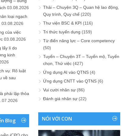
 lượng – đúng
Thải – Chuyện 3Q – Quan hệ lao động,
ách
03.08.2026
Quy trình, Quy chế
(220)
hân loại ngạch
Thư viện BSC & KPI
(116)
n
03.08.2026
Tri thức tuyển dụng
(159)
ng của việc
ức
03.08.2026
Từ điển năng lực – Core competency
(50)
lấy lí do
ớng kinh
Tuyển – Chuyện 3T – Tuyển mộ, Tuyển
.2026
chọn, Thử việc
(427)
h vụ: Rõ luật
Ứng dụng AI vào QTNS
(4)
u về sau
Ứng dụng CNTT vào QTNS
(6)
Vui cười nhân sự
(86)
là phải lập thỏa
Đánh giá nhân sự
(22)
1.07.2026
NÓI VỚI CON
ển Blog
uyền iCPO cho