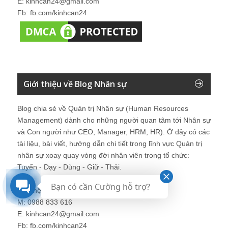
E: kinhcan24@gmail.com
Fb: fb.com/kinhcan24
Giới thiệu về Blog Nhân sự
Blog chia sẻ về Quản trị Nhân sự (Human Resources
Management) dành cho những người quan tâm tới Nhân sự
và Con người như CEO, Manager, HRM, HR). Ở đây có các
tài liệu, bài viết, hướng dẫn chi tiết trong lĩnh vực Quản trị
nhân sự xoay quay vòng đời nhân viên trong tổ chức:
Tuyển - Dạy - Dùng - Giữ - Thải.
Bạn có cần Cường hỗ trợ?
Liên hệ: Mr. Nguyễn Hùng Cường
M: 0988 833 616
E: kinhcan24@gmail.com
Fb: fb.com/kinhcan24