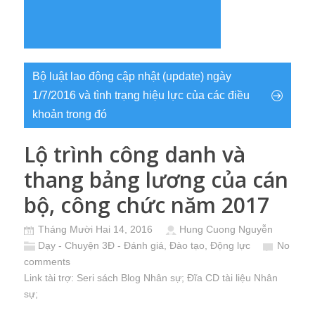
Bộ luật lao động cập nhật (update) ngày
1/7/2016 và tình trạng hiệu lực của các điều
khoản trong đó
Lộ trình công danh và
thang bảng lương của cán
bộ, công chức năm 2017
Tháng Mười Hai 14, 2016
Hung Cuong Nguyễn
Dạy - Chuyện 3Đ - Đánh giá, Đào tạo, Động lực
No
comments
Link tài trợ:
Seri sách Blog Nhân sự
; Đĩa CD
tài liệu Nhân
sự
;