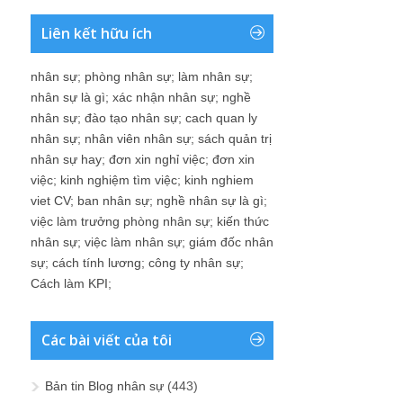
Liên kết hữu ích
nhân sự
;
phòng nhân sự
;
làm nhân sự
;
nhân sự là gì
;
xác nhận nhân sự
;
nghề
nhân sự
;
đào tạo nhân sự
;
cach quan ly
nhân sự
;
nhân viên nhân sự
;
sách quản trị
nhân sự hay
;
đơn xin nghỉ việc
;
đơn xin
việc
;
kinh nghiệm tìm việc
;
kinh nghiem
viet CV
;
ban nhân sự
;
nghề nhân sự là gì
;
việc làm trưởng phòng nhân sự
;
kiến thức
nhân sự
;
việc làm nhân sự
;
giám đốc nhân
sự
;
cách tính lương
;
công ty nhân sự
;
Cách làm KPI
;
Các bài viết của tôi
Bản tin Blog nhân sự
(443)