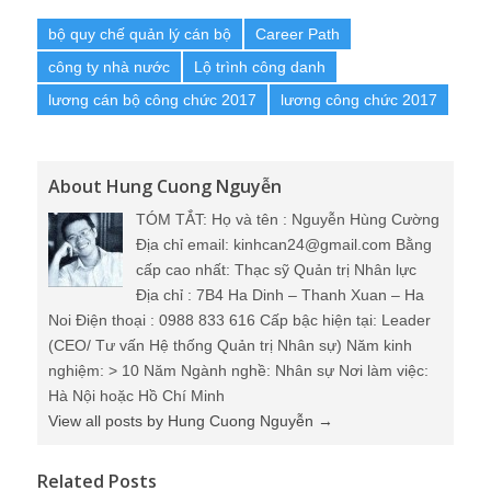
bộ quy chế quản lý cán bộ
Career Path
công ty nhà nước
Lộ trình công danh
lương cán bộ công chức 2017
lương công chức 2017
About Hung Cuong Nguyễn
TÓM TẮT: Họ và tên : Nguyễn Hùng Cường
Địa chỉ email: kinhcan24@gmail.com Bằng
cấp cao nhất: Thạc sỹ Quản trị Nhân lực
Địa chỉ : 7B4 Ha Dinh – Thanh Xuan – Ha
Noi Điện thoại : 0988 833 616 Cấp bậc hiện tại: Leader
(CEO/ Tư vấn Hệ thống Quản trị Nhân sự) Năm kinh
nghiệm: > 10 Năm Ngành nghề: Nhân sự Nơi làm việc:
Hà Nội hoặc Hồ Chí Minh
View all posts by Hung Cuong Nguyễn
→
Related Posts