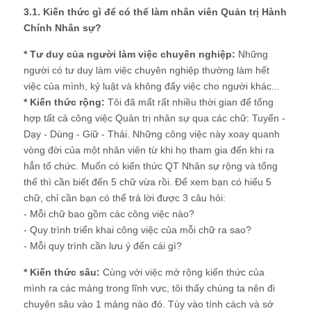
3.1. Kiến thức gì để có thể làm nhân viên Quản trị Hành
Chính Nhân sự?
* Tư duy của người làm việc chuyên nghiệp:
Những
người có tư duy làm việc chuyên nghiệp thường làm hết
việc của mình, kỷ luật và không đẩy việc cho người khác...
* Kiến thức rộng:
Tôi đã mất rất nhiều thời gian để tổng
hợp tất cả công việc Quản trị nhân sự qua các chữ: Tuyển -
Dạy - Dùng - Giữ - Thải. Những công việc này xoay quanh
vòng đời của một nhân viên từ khi họ tham gia đến khi ra
hẳn tổ chức. Muốn có kiến thức QT Nhân sự rộng và tổng
thể thì cần biết đến 5 chữ vừa rồi. Để xem bạn có hiểu 5
chữ, chỉ cần bạn có thể trả lời được 3 câu hỏi:
- Mỗi chữ bao gồm các công việc nào?
- Quy trình triển khai công việc của mỗi chữ ra sao?
- Mỗi quy trình cần lưu ý đến cái gì?
* Kiến thức sâu:
Cùng với việc mở rộng kiến thức của
mình ra các mảng trong lĩnh vực, tôi thấy chúng ta nên đi
chuyên sâu vào 1 mảng nào đó. Tùy vào tính cách và sở