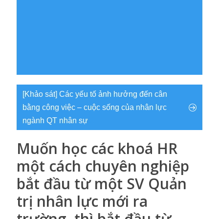
[Khảo sát] Các yếu tố ảnh hưởng đến cân
bằng công việc – cuộc sống của nhân lực
ngành QT nhân sự
Muốn học các khoá HR
một cách chuyên nghiệp
bắt đầu từ một SV Quản
trị nhân lực mới ra
trường, thì bắt đầu từ