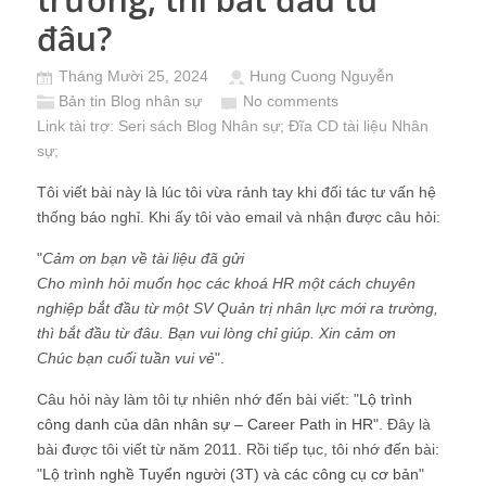
đâu?
Tháng Mười 25, 2024
Hung Cuong Nguyễn
Bản tin Blog nhân sự
No comments
Link tài trợ:
Seri sách Blog Nhân sự
; Đĩa CD
tài liệu Nhân
sự
;
Tôi viết bài này là lúc tôi vừa rảnh tay khi đối tác tư vấn hệ
thống báo nghỉ. Khi ấy tôi vào email và nhận được câu hỏi:
"
Cảm ơn bạn về tài liệu đã gửi
Cho mình hỏi muốn học các khoá HR một cách chuyên
nghiệp bắt đầu từ một SV Quản trị nhân lực mới ra trường,
thì bắt đầu từ đâu. Bạn vui lòng chỉ giúp. Xin cảm ơn
Chúc bạn cuối tuần vui vẻ
".
Câu hỏi này làm tôi tự nhiên nhớ đến bài viết: "
Lộ trình
công danh của dân nhân sự – Career Path in HR
". Đây là
bài được tôi viết từ năm 2011. Rồi tiếp tục, tôi nhớ đến bài:
"
Lộ trình nghề Tuyển người (3T) và các công cụ cơ bản
"