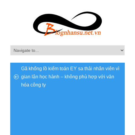
Gã khổng lồ kiểm toán EY sa thải nhân viên vì
gian lận học hành – không phù hợp với văn
hóa công ty