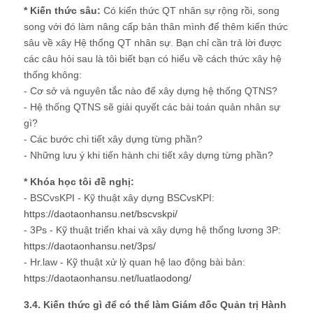
* Kiến thức sâu:
Có kiến thức QT nhân sự rộng rồi, song
song với đó làm nâng cấp bản thân mình để thêm kiến thức
sâu về xây Hệ thống QT nhân sự. Bạn chỉ cần trả lời được
các câu hỏi sau là tôi biết bạn có hiểu về cách thức xây hệ
thống không:
- Cơ sở và nguyên tắc nào để xây dựng hệ thống QTNS?
- Hệ thống QTNS sẽ giải quyết các bài toán quản nhân sự
gì?
- Các bước chi tiết xây dựng từng phần?
- Những lưu ý khi tiến hành chi tiết xây dựng từng phần?
* Khóa học tôi đề nghị:
- BSCvsKPI - Kỹ thuật xây dựng BSCvsKPI:
https://daotaonhansu.net/bscvskpi/
- 3Ps - Kỹ thuật triển khai và xây dựng hệ thống lương 3P:
https://daotaonhansu.net/3ps/
- Hr.law - Kỹ thuật xử lý quan hệ lao động bài bản:
https://daotaonhansu.net/luatlaodong/
3.4. Kiến thức gì để có thể làm Giám đốc Quản trị Hành