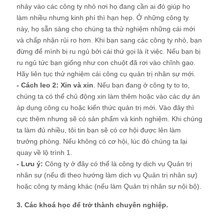
nhảy vào các công ty nhỏ nơi họ đang cần ai đó giúp họ
làm nhiều nhưng kinh phí thì hạn hẹp. Ở những công ty
này, họ sẵn sàng cho chúng ta thử nghiệm những cái mới
và chấp nhận rủi ro hơn. Khi bạn sang các công ty nhỏ, bạn
đừng để mình bị ru ngủ bởi cái thứ gọi là ít việc. Nếu bạn bị
ru ngủ tức bạn giống như con chuột đã rơi vào chĩnh gạo.
Hãy liên tục thử nghiệm cái công cụ quản trị nhân sự mới.
- Cách leo 2: Xin và xin
. Nếu bạn đang ở công ty to to,
chúng ta có thể chủ động xin làm thêm hoặc vào các dự án
áp dụng công cụ hoặc kiến thức quản trị mới. Vào đây thì
cực thêm nhưng sẽ có sản phẩm và kinh nghiệm. Khi chúng
ta làm đủ nhiều, tôi tin bạn sẽ có cơ hội được lên làm
trưởng phòng. Nếu không có cơ hội, lúc đó chúng ta lại
quay về lộ trình 1.
- Lưu ý:
Công ty ở đây có thể là công ty dịch vụ Quản trị
nhân sự (nếu đi theo hướng làm dịch vụ Quản trị nhân sự)
hoặc công ty mảng khác (nếu làm Quản trị nhân sự nội bộ).
3. Các khoá học để trở thành chuyên nghiệp.