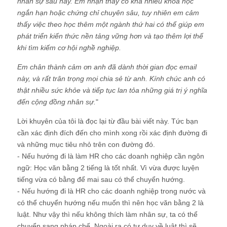
nhân sự sau này. Em nhận thấy có khá nhiều khóa học
ngắn hạn hoặc chứng chỉ chuyên sâu, tuy nhiên em cảm
thấy việc theo học thêm một ngành thứ hai có thể giúp em
phát triển kiến thức nền tảng vững hơn và tạo thêm lợi thế
khi tìm kiếm cơ hội nghề nghiệp.
Em chân thành cảm ơn anh đã dành thời gian đọc email
này, và rất trân trọng mọi chia sẻ từ anh. Kính chúc anh có
thật nhiều sức khỏe và tiếp tục lan tỏa những giá trị ý nghĩa
đến cộng đồng nhân sự.
"
Lời khuyên của tôi là đọc lại từ đầu bài viết này. Tức bạn
cần xác định đích đến cho mình xong rồi xác định đường đi
và những mục tiêu nhỏ trên con đường đó.
- Nếu hướng đi là làm HR cho các doanh nghiệp cần ngôn
ngữ: Học văn bằng 2 tiếng là tốt nhất. Vì vừa được luyện
tiếng vừa có bằng để mai sau có thể chuyển hướng.
- Nếu hướng đi là HR cho các doanh nghiệp trong nước và
có thể chuyển hướng nếu muốn thì nên học văn bằng 2 là
luật. Như vậy thì nếu không thích làm nhân sự, ta có thể
chuyển sang pháp chế. Ngoài ra có tư duy về luật thì sẽ