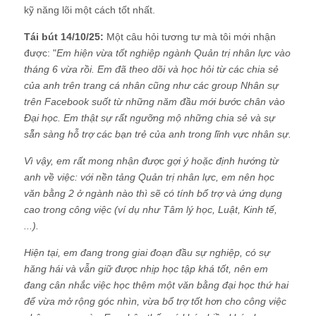
kỹ năng lõi một cách tốt nhất.
Tái bút 14/10/25:
Một câu hỏi tương tư mà tôi mới nhận
được: "
Em hiện vừa tốt nghiệp ngành Quản trị nhân lực vào
tháng 6 vừa rồi. Em đã theo dõi và học hỏi từ các chia sẻ
của anh trên trang cá nhân cũng như các group Nhân sự
trên Facebook suốt từ những năm đầu mới bước chân vào
Đại học. Em thật sự rất ngưỡng mộ những chia sẻ và sự
sẵn sàng hỗ trợ các bạn trẻ của anh trong lĩnh vực nhân sự.
Vì vậy, em rất mong nhận được gợi ý hoặc định hướng từ
anh về việc: với nền tảng Quản trị nhân lực, em nên học
văn bằng 2 ở ngành nào thì sẽ có tính bổ trợ và ứng dụng
cao trong công việc (ví dụ như Tâm lý học, Luật, Kinh tế,
...).
Hiện tại, em đang trong giai đoạn đầu sự nghiệp, có sự
hăng hái và vẫn giữ được nhịp học tập khá tốt, nên em
đang cân nhắc việc học thêm một văn bằng đại học thứ hai
để vừa mở rộng góc nhìn, vừa bổ trợ tốt hơn cho công việc