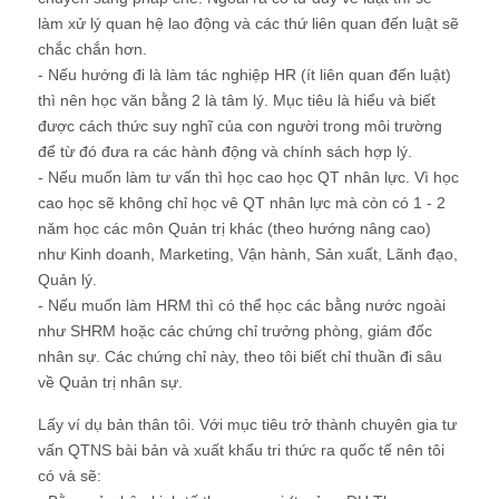
làm xử lý quan hệ lao động và các thứ liên quan đến luật sẽ
chắc chắn hơn.
- Nếu hướng đi là làm tác nghiệp HR (ít liên quan đến luật)
thì nên học văn bằng 2 là tâm lý. Mục tiêu là hiểu và biết
được cách thức suy nghĩ của con người trong môi trường
để từ đó đưa ra các hành động và chính sách hợp lý.
- Nếu muốn làm tư vấn thì học cao học QT nhân lực. Vì học
cao học sẽ không chỉ học vê QT nhân lực mà còn có 1 - 2
năm học các môn Quản trị khác (theo hướng nâng cao)
như Kinh doanh, Marketing, Vận hành, Sản xuất, Lãnh đạo,
Quản lý.
- Nếu muốn làm HRM thì có thể học các bằng nước ngoài
như SHRM hoặc các chứng chỉ trưởng phòng, giám đốc
nhân sự. Các chứng chỉ này, theo tôi biết chỉ thuần đi sâu
về Quản trị nhân sự.
Lấy ví dụ bản thân tôi. Với mục tiêu trở thành chuyên gia tư
vấn QTNS bài bản và xuất khẩu tri thức ra quốc tế nên tôi
có và sẽ: