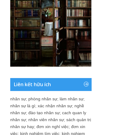
Liên kết hữu ích
nhân sự
;
phòng nhân sự
;
làm nhân sự
;
nhân sự là gì
;
xác nhận nhân sự
;
nghề
nhân sự
;
đào tạo nhân sự
;
cach quan ly
nhân sự
;
nhân viên nhân sự
;
sách quản trị
nhân sự hay
;
đơn xin nghỉ việc
;
đơn xin
việc
;
kinh nghiệm tìm việc
;
kinh nghiem