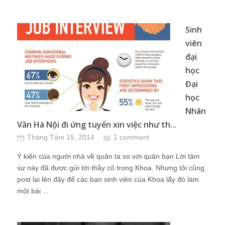
Sinh
viên
đại
học
Đại
học
Nhân
Văn Hà Nội đi ứng tuyển xin việc như th...
Tháng Tám 15, 2014
1 comment
Ý kiến của người nhà về quân ta so với quân bạn Lời tâm
sự này đã được gửi tới thầy cô trong Khoa. Nhưng tôi cũng
post lại lên đây để các bạn sinh viên của Khoa lấy đó làm
một bài ...