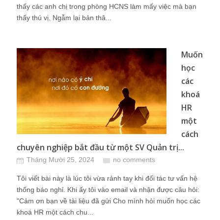
thấy các anh chị trong phòng HCNS làm mấy việc mà bạn
thấy thú vị. Ngẫm lại bản thâ...
Muốn
học
các
khoá
HR
một
cách
chuyên nghiệp bắt đầu từ một SV Quản trị...
Tháng Mười 25, 2024
no comments
Tôi viết bài này là lúc tôi vừa rảnh tay khi đối tác tư vấn hệ
thống báo nghỉ. Khi ấy tôi vào email và nhận được câu hỏi:
"Cảm ơn bạn về tài liệu đã gửi Cho mình hỏi muốn học các
khoá HR một cách chu...