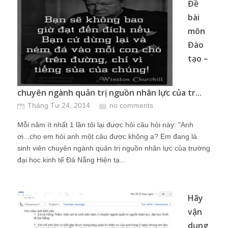
Đề
bài
môn
Đào
tạo –
chuyên ngành quản trị nguồn nhân lực của tr...
Tháng Tư 24, 2014
no comments
Mỗi năm ít nhất 1 lần tôi lại được hỏi câu hỏi này: "Anh
ơi...cho em hỏi anh một câu được không ạ? Em đang là
sinh viên chuyên ngành quản trị nguồn nhân lực của trường
đại học kinh tế Đà Nẵng Hiện tạ...
Hãy
vận
dụng