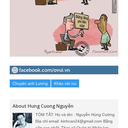
Chuyện anh Lương
Khảo sát vui
About Hung Cuong Nguyễn
TÓM TẮT: Họ và tên : Nguyễn Hùng Cường
Địa chỉ email: kinhcan24@gmail.com Bằng
cấp cao nhất: Thạc sỹ Quản trị Nhân lực