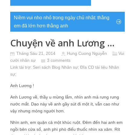
Niềm vui nho nhỏ trong ngày chủ nhật: thằng
em đã lớn hơn thằng anh
Chuyện về anh Lương …
Tháng Sáu 21, 2014
Hung Cuong Nguyễn
Vui
cười nhân sự
3 comments
Link tài trợ:
Seri sách Blog Nhân sự
; Đĩa CD
tài liệu Nhân
sự
;
Anh Lương !
Anh Lương về, thầy u mừng lắm, nhìn anh mà rưng rưng
nước mắt. Dạo này về anh gầy sút đi một ít, vẫn cao như
vậy nhưng mỏng người hơn.
Nhìn anh, em quặn cả một khúc ruột. Đêm đến hai anh em
ngồi bên cửa sổ, anh phì phò điếu thuốc nhìn xa xăm. Rít