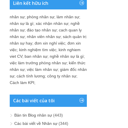
Liên kết hữu ích
nhân sự
;
phòng nhân sự
;
làm nhân sự
;
nhân sự là gì
;
xác nhận nhân sự
;
nghề
nhân sự
;
đào tạo nhân sự
;
cach quan ly
nhân sự
;
nhân viên nhân sự
;
sách quản trị
nhân sự hay
;
đơn xin nghỉ việc
;
đơn xin
việc
;
kinh nghiệm tìm việc
;
kinh nghiem
viet CV
;
ban nhân sự
;
nghề nhân sự là gì
;
việc làm trưởng phòng nhân sự
;
kiến thức
nhân sự
;
việc làm nhân sự
;
giám đốc nhân
sự
;
cách tính lương
;
công ty nhân sự
;
Cách làm KPI
;
Các bài viết của tôi
Bản tin Blog nhân sự
(443)
Các bài viết về Nhân sự
(344)