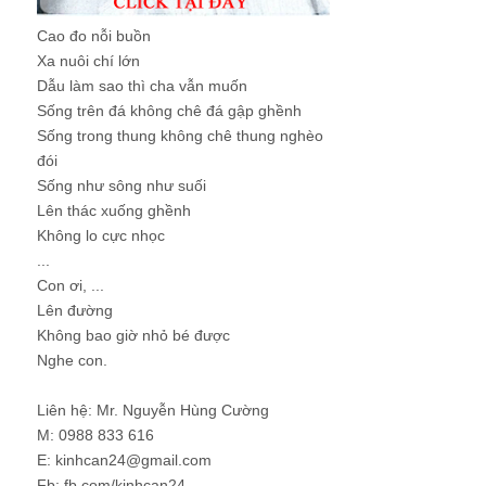
Cao đo nỗi buồn
Xa nuôi chí lớn
Dẫu làm sao thì cha vẫn muốn
Sống trên đá không chê đá gập ghềnh
Sống trong thung không chê thung nghèo
đói
Sống như sông như suối
Lên thác xuống ghềnh
Không lo cực nhọc
...
Con ơi, ...
Lên đường
Không bao giờ nhỏ bé được
Nghe con.
Liên hệ: Mr. Nguyễn Hùng Cường
M: 0988 833 616
E: kinhcan24@gmail.com
Fb: fb.com/kinhcan24