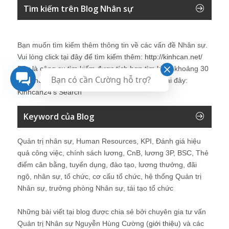
Tìm kiếm trên Blog Nhân sự
Bạn muốn tìm kiếm thêm thông tin về các vấn đề
Nhân sự
.
Vui lòng click tại đây để tìm kiếm thêm:
http://kinhcan.net/
Đây là công cụ tìm kiếm được tích hợp tìm kiếm khoảng 30
Bạn có cần Cường hỗ trợ?
site chuyên về
nhân sự
. Chi tiết vui lòng click tại đây:
Kinhcan24′s Search
Keyword của Blog
Quản trị nhân sự, Human Resources, KPI, Đánh giá hiệu
quả công việc, chính sách lương, CnB, lương 3P, BSC, Thẻ
điểm cân bằng, tuyển dụng, đào tạo, lương thưởng, đãi
ngộ, nhân sự, tổ chức, cơ cấu tổ chức, hệ thống Quản trị
Nhân sự, trưởng phòng Nhân sự, tái tạo tổ chức
Những bài viết tại blog được chia sẻ bởi chuyên gia tư vấn
Quản trị Nhân sự Nguyễn Hùng Cường (
giới thiệu
) và các