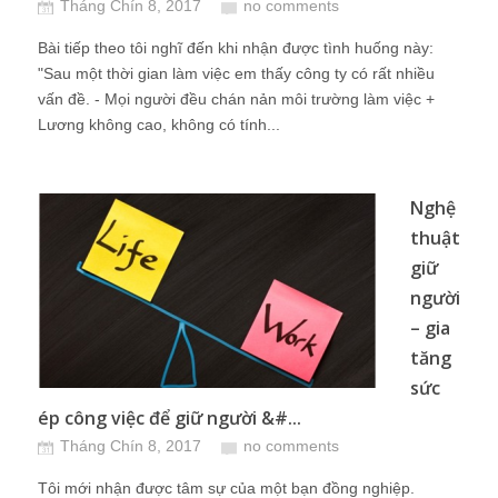
Tháng Chín 8, 2017
no comments
Bài tiếp theo tôi nghĩ đến khi nhận được tình huống này:
"Sau một thời gian làm việc em thấy công ty có rất nhiều
vấn đề. - Mọi người đều chán nản môi trường làm việc +
Lương không cao, không có tính...
Nghệ
thuật
giữ
người
– gia
tăng
sức
ép công việc để giữ người &#...
Tháng Chín 8, 2017
no comments
Tôi mới nhận được tâm sự của một bạn đồng nghiệp.