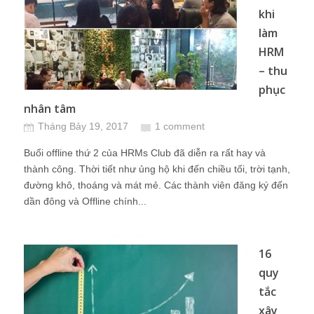
khi
làm
HRM
– thu
phục
nhân tâm
Tháng Bảy 19, 2017
1 comment
Buổi offline thứ 2 của HRMs Club đã diễn ra rất hay và
thành công. Thời tiết như ủng hộ khi đến chiều tối, trời tạnh,
đường khô, thoáng và mát mẻ. Các thành viên đăng ký đến
dần đông và Offline chính...
16
quy
tắc
xây