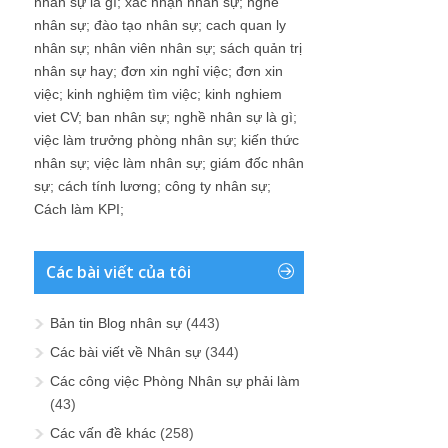
nhân sự là gì
;
xác nhận nhân sự
;
nghề
nhân sự
;
đào tạo nhân sự
;
cach quan ly
nhân sự
;
nhân viên nhân sự
;
sách quản trị
nhân sự hay
;
đơn xin nghỉ việc
;
đơn xin
việc
;
kinh nghiệm tìm việc
;
kinh nghiem
viet CV
;
ban nhân sự
;
nghề nhân sự là gì
;
việc làm trưởng phòng nhân sự
;
kiến thức
nhân sự
;
việc làm nhân sự
;
giám đốc nhân
sự
;
cách tính lương
;
công ty nhân sự
;
Cách làm KPI
;
Các bài viết của tôi
Bản tin Blog nhân sự
(443)
Các bài viết về Nhân sự
(344)
Các công việc Phòng Nhân sự phải làm
(43)
Các vấn đề khác
(258)