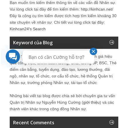
Bạn muốn tìm kiếm thêm thông tin về các vấn đề
Nhân sự
.
Vui lòng click tại đây để tìm kiếm thêm:
http://kinhcan.net/
Đây là công cụ tìm kiếm được tích hợp tìm kiếm khoảng 30
site chuyên về
nhân sự
. Chi tiết vui lòng click tại đây:
Kinhcan24′s Search
Keyword của Blog
Quản trị nhân sự, Human Resources, KPI, Đánh giá hiệu
Bạn có cần Cường hỗ trợ?
quả công việc, chính sách lương, CnB, lương 3P, BSC, Thẻ
điểm cân bằng, tuyển dụng, đào tạo, lương thưởng, đãi
ngộ, nhân sự, tổ chức, cơ cấu tổ chức, hệ thống Quản trị
Nhân sự, trưởng phòng Nhân sự, tái tạo tổ chức
Những bài viết tại blog được chia sẻ bởi chuyên gia tư vấn
Quản trị Nhân sự Nguyễn Hùng Cường (
giới thiệu
) và các
thành viên khác trong cộng đồng Nhân sự.
Recent Comments