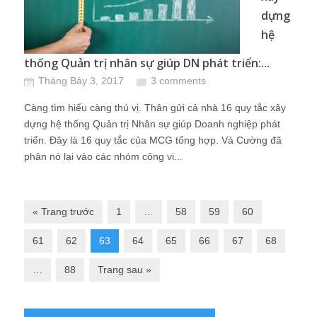
dựng
hệ
thống Quản trị nhân sự giúp DN phát triển:...
Tháng Bảy 3, 2017
3 comments
Càng tìm hiểu càng thú vị. Thân gửi cả nhà 16 quy tắc xây
dựng hệ thống Quản trị Nhân sự giúp Doanh nghiệp phát
triển. Đây là 16 quy tắc của MCG tổng hợp. Và Cường đã
phân nó lại vào các nhóm công vi...
« Trang trước
1
…
58
59
60
61
62
63
64
65
66
67
68
…
88
Trang sau »