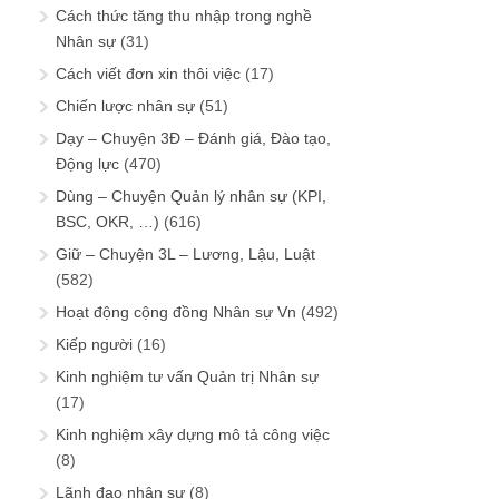
Cách thức tăng thu nhập trong nghề
Nhân sự
(31)
Cách viết đơn xin thôi việc
(17)
Chiến lược nhân sự
(51)
Dạy – Chuyện 3Đ – Đánh giá, Đào tạo,
Động lực
(470)
Dùng – Chuyện Quản lý nhân sự (KPI,
BSC, OKR, …)
(616)
Giữ – Chuyện 3L – Lương, Lậu, Luật
(582)
Hoạt động cộng đồng Nhân sự Vn
(492)
Kiếp người
(16)
Kinh nghiệm tư vấn Quản trị Nhân sự
(17)
Kinh nghiệm xây dựng mô tả công việc
(8)
Lãnh đạo nhân sự
(8)