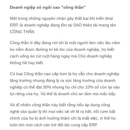
Doanh ngiệp có ngôi sao "công thần"
Một trong những nguyên nhân gây thất bại khi triển khai
ERP, là doanh nghiệp đang tồn tại SAO thiên tài mang tên
CÔNG THẦN
Công thần ở đây đang nói tới là một người làm việc lâu năm
họ nắm được đường tơ kẻ tóc của doanh nghiệp, họ biết
cách uống éo rút ruột hàng ngày mà Chủ doanh nghiệp
không hề hay biết.
Có loại Công thần cao cấp hơn là họ vẫn cho doanh nghiệp
tăng trưởng nhưng đáng lý ra sức tăng trưởng của doanh
nghiệp có thể đạt 30% nhưng họ chỉ cho 10% số còn lại vào
túi riêng của họ. Và thế là doanh chủ an tâm mà mắc bẩy.
Và dĩ nhiên công thần này biết rằng nếu áp dụng công
nghệ vào quản lý thì mọi việc sẽ vỡ lẽ ra hết, nồi cơm bất
chính của họ bị ảnh hưởng thậm chí là
mất việc
, vì thế họ
luôn tìm mọi cách cản trở đối tác cung cấp ERP.