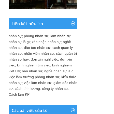
Liên kết hữu ích
nhân sự
;
phòng nhân sự
;
làm nhân sự
;
nhân sự là gì
;
xác nhận nhân sự
;
nghề
nhân sự
;
đào tạo nhân sự
;
cach quan ly
nhân sự
;
nhân viên nhân sự
;
sách quản trị
nhân sự hay
;
đơn xin nghỉ việc
;
đơn xin
việc
;
kinh nghiệm tìm việc
;
kinh nghiem
viet CV
;
ban nhân sự
;
nghề nhân sự là gì
;
việc làm trưởng phòng nhân sự
;
kiến thức
nhân sự
;
việc làm nhân sự
;
giám đốc nhân
sự
;
cách tính lương
;
công ty nhân sự
;
Cách làm KPI
;
Các bài viết của tôi