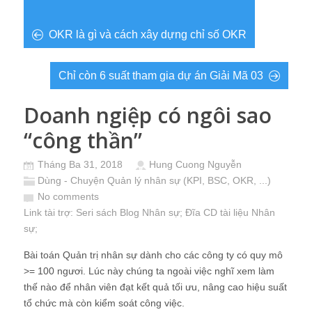
OKR là gì và cách xây dựng chỉ số OKR
Chỉ còn 6 suất tham gia dự án Giải Mã 03
Doanh ngiệp có ngôi sao
“công thần”
Tháng Ba 31, 2018
Hung Cuong Nguyễn
Dùng - Chuyện Quản lý nhân sự (KPI, BSC, OKR, ...)
No comments
Link tài trợ:
Seri sách Blog Nhân sự
; Đĩa CD
tài liệu Nhân
sự
;
Bài toán Quản trị nhân sự dành cho các công ty có quy mô
>= 100 ngươi. Lúc này chúng ta ngoài việc nghĩ xem làm
thế nào để nhân viên đạt kết quả tối ưu, nâng cao hiệu suất
tổ chức mà còn kiểm soát công việc.