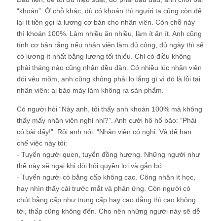
“khoán”. Ở chỗ khác, dù có khoán thì người ta cũng còn để
lại ít tiền gọi là lương cơ bản cho nhân viên. Còn chỗ này
thì khoán 100%. Làm nhiều ăn nhiều, làm ít ăn ít. Anh cũng
tính cơ bản rằng nếu nhân viên làm đủ công, đủ ngày thì sẽ
có lương ít nhất bằng lương tối thiểu. Chỉ có điều không
phải tháng nào cũng nhận đều đặn. Có nhiều lúc nhân viên
đói vêu mõm, anh cũng không phải lo lắng gì vì đó là lỗi tại
nhân viên: ai bảo mày làm không ra sản phẩm.
Có người hỏi “Này anh, tôi thấy anh khoán 100% mà không
thấy mấy nhân viên nghỉ nhỉ?”. Anh cười hô hố bảo: “Phải
có bài đấy!”. Rồi anh nói: “Nhân viên có nghỉ. Và để hạn
chế việc này tôi:
- Tuyển người quen, tuyển đồng hương. Những người như
thế này sẽ ngại khi đòi hỏi quyền lợi và gắn bó.
- Tuyển người có bằng cấp không cao. Công nhân ít học,
hay nhìn thấy cái trước mắt và phản ứng. Còn người có
chút bằng cấp như trung cấp hay cao đẳng thì cao không
tới, thấp cũng không đến. Cho nên những người này sẽ dễ