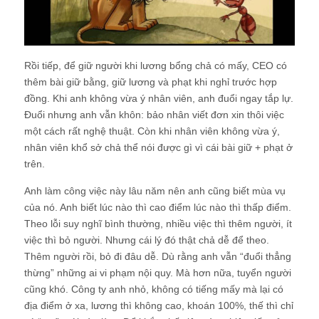
Rồi tiếp, để giữ người khi lương bổng chả có mấy, CEO có
thêm bài giữ bằng, giữ lương và phạt khi nghỉ trước hợp
đồng. Khi anh không vừa ý nhân viên, anh đuổi ngay tắp lự.
Đuổi nhưng anh vẫn khôn: bảo nhân viết đơn xin thôi việc
một cách rất nghệ thuật. Còn khi nhân viên không vừa ý,
nhân viên khổ sở chả thể nói được gì vì cái bài giữ + phạt ở
trên.
Anh làm công việc này lâu năm nên anh cũng biết mùa vụ
của nó. Anh biết lúc nào thì cao điểm lúc nào thì thấp điểm.
Theo lỗi suy nghĩ bình thường, nhiều việc thì thêm người, ít
việc thì bỏ người. Nhưng cái lý đó thật chả dễ để theo.
Thêm người rồi, bỏ đi đâu dễ. Dù rằng anh vẫn “đuổi thẳng
thừng” những ai vi phạm nội quy. Mà hơn nữa, tuyển người
cũng khó. Công ty anh nhỏ, không có tiếng mấy mà lại có
địa điểm ở xa, lương thì không cao, khoán 100%, thế thì chỉ