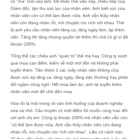
có “ma” mới vào làm. Để khắc chế việc này, chiêu tiếp của
Giám đốc: tận thu sức lực của nhân viên. Anh biết sức của
nhân viên còn có thể làm được nữa. Anh vẫn thấy nhân
viên còn đang nhàn rỗi, nói chuyện rúc rích với nhau. Thê
là anh yêu cầu nhân viên tăng ca, tăng ngày làm, ép thêm
việc. Tăng thì tăng nhưng quyền lợi thêm thì chả có gì vì đã
khoán 100%.
Tổng thể các chiêu anh “quản trị” thế mà hay. Công ty vượt
qua mùa cao điểm, kiếm về một mớ tiền và không phải
tuyển thêm. Tiện thêm 1 cái, mấy nhân viên không chịu
được sức ép tăng ca, tăng ngày, tăng việc thường hay phản
đối ngầm cũng nghỉ. Hết mùa làm ăn, anh lại tuyển thêm
nhân viên mới để chờ đến mùa .
Vừa rồi là một trong vô vàn tình huống của doanh nghiệp
vừa và nhỏ. Câu truyện có một điểm tôi muốn cùng trao đổi
với anh chị em: Công ty khoán 100% mà nhân viên vẫn còn
“có thể làm được nữa. Anh vẫn thấy nhân viên còn đang
nhàn rỗi, nói chuyện rúc rích với nhau”. Liệu có cách nào