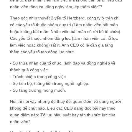
để thúc đẩy nhân viên làm việc mà không cần phải “yêu cầu
nhân viên tăng ca, tăng ngày làm, ép thêm việc”?
Theo góc nhìn thuyết 2 yếu tố Herzberg, công ty ở trên chỉ
có các yếu tố thuộc nhóm duy trì (Làm nhân viên bất mãn
hoặc không bất mãn. Nhân viên bất mãn sẽ rời bỏ tổ chức).
Các yếu tố thuộc nhóm động lực (làm nhân viên có nỗ lực
làm việc hoặc không) rất ít. Anh CEO có lẽ cần gia tăng
thêm các yếu tố tạo động lực như:
- Sự thừa nhận của tổ chức, lãnh đạo và đồng nghiệp về
thành quả công việc
- Trách nhiệm trong công việc.
- Sự tiến bộ, thăng tiến trong nghề nghiệp.
- Sự tăng trưởng mong muốn.
Nói thì nói vậy nhưng để thay đổi quan điểm về dùng người
không dễ chút nào. Liệu các CEO đang đọc bài này theo
quan điểm nào: Tối ưu hiệu suất hay tận thu sức lực của
nhân viên?