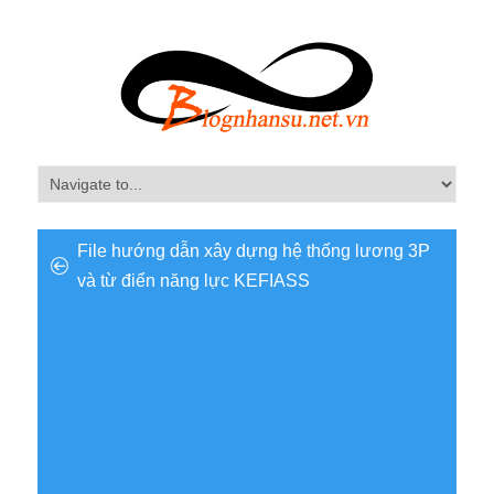
File hướng dẫn xây dựng hệ thống lương 3P
và từ điển năng lực KEFIASS