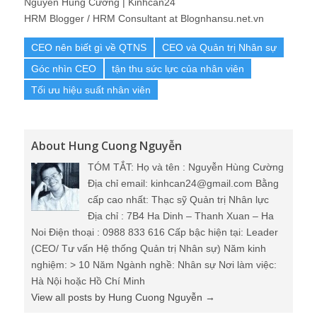
Nguyễn Hùng Cường | Kinhcan24
HRM Blogger / HRM Consultant at Blognhansu.net.vn
CEO nên biết gì về QTNS
CEO và Quản trị Nhân sự
Góc nhìn CEO
tận thu sức lực của nhân viên
Tối ưu hiệu suất nhân viên
About Hung Cuong Nguyễn
TÓM TẮT: Họ và tên : Nguyễn Hùng Cường
Địa chỉ email: kinhcan24@gmail.com Bằng
cấp cao nhất: Thạc sỹ Quản trị Nhân lực
Địa chỉ : 7B4 Ha Dinh – Thanh Xuan – Ha
Noi Điện thoại : 0988 833 616 Cấp bậc hiện tại: Leader
(CEO/ Tư vấn Hệ thống Quản trị Nhân sự) Năm kinh
nghiệm: > 10 Năm Ngành nghề: Nhân sự Nơi làm việc:
Hà Nội hoặc Hồ Chí Minh
View all posts by Hung Cuong Nguyễn
→