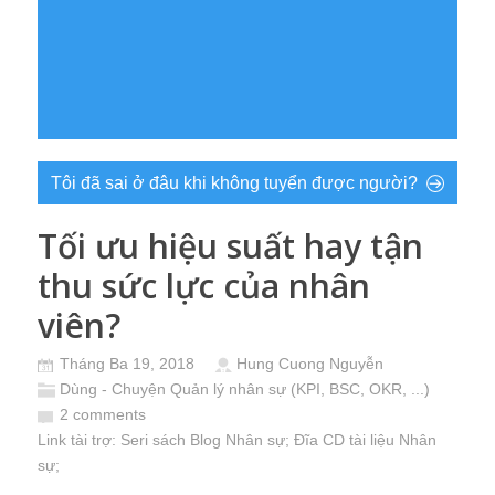
Tôi đã sai ở đâu khi không tuyển được người?
Tối ưu hiệu suất hay tận
thu sức lực của nhân
viên?
Tháng Ba 19, 2018
Hung Cuong Nguyễn
Dùng - Chuyện Quản lý nhân sự (KPI, BSC, OKR, ...)
2 comments
Link tài trợ:
Seri sách Blog Nhân sự
; Đĩa CD
tài liệu Nhân
sự
;