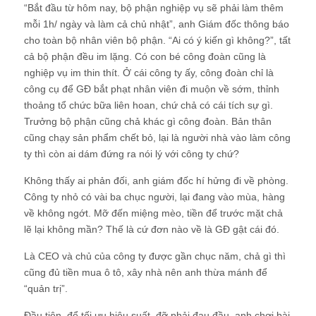
“Bắt đầu từ hôm nay, bộ phận nghiệp vụ sẽ phải làm thêm
mỗi 1h/ ngày và làm cả chủ nhật”, anh Giám đốc thông báo
cho toàn bộ nhân viên bộ phận. “Ai có ý kiến gì không?”, tất
cả bộ phận đều im lặng. Có con bé công đoàn cũng là
nghiệp vụ im thin thít. Ở cái công ty ấy, công đoàn chỉ là
công cụ để GĐ bắt phạt nhân viên đi muộn về sớm, thỉnh
thoảng tổ chức bữa liên hoan, chứ chả có cái tích sự gì.
Trưởng bộ phận cũng chả khác gì công đoàn. Bản thân
cũng chạy sản phẩm chết bỏ, lại là người nhà vào làm công
ty thì còn ai dám đứng ra nói lý với công ty chứ?
Không thấy ai phản đối, anh giám đốc hí hửng đi về phòng.
Công ty nhỏ có vài ba chục người, lại đang vào mùa, hàng
về không ngớt. Mỡ đến miệng mèo, tiền để trước mặt chả
lẽ lại không mần? Thế là cứ đơn nào về là GĐ gật cái đó.
Là CEO và chủ của công ty được gần chục năm, chả gì thì
cũng đủ tiền mua ô tô, xây nhà nên anh thừa mánh để
“quản trị”.
Đầu tiên, để tối ưu hiệu suất, đỡ phải đau đầu, anh chơi bài