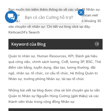
Bạn muốn tìm kiếm thêm thông tin về các vấn đề
Nhân sự
.
Vui lòng click tại đây để tìm kiếm thêm:
http://kinhcan.net/
Bạn có cần Cường hỗ trợ?
Đây là công cụ tìm kiếm được tích hợp tìm kiếm khoảng 30
site chuyên về
nhân sự
. Chi tiết vui lòng click tại đây:
Kinhcan24′s Search
Keyword của Blog
Quản trị nhân sự, Human Resources, KPI, Đánh giá hiệu
quả công việc, chính sách lương, CnB, lương 3P, BSC, Thẻ
điểm cân bằng, tuyển dụng, đào tạo, lương thưởng, đãi
ngộ, nhân sự, tổ chức, cơ cấu tổ chức, hệ thống Quản trị
Nhân sự, trưởng phòng Nhân sự, tái tạo tổ chức
Những bài viết tại blog được chia sẻ bởi chuyên gia tư vấn
Quản trị Nhân sự Nguyễn Hùng Cường (
giới thiệu
) và các
thành viên khác trong cộng đồng Nhân sự.