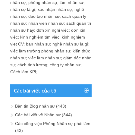
nhân sự
;
phòng nhân sự
;
làm nhân sự
;
nhân sự là gì
;
xác nhận nhân sự
;
nghề
nhân sự
;
đào tạo nhân sự
;
cach quan ly
nhân sự
;
nhân viên nhân sự
;
sách quản trị
nhân sự hay
;
đơn xin nghỉ việc
;
đơn xin
việc
;
kinh nghiệm tìm việc
;
kinh nghiem
viet CV
;
ban nhân sự
;
nghề nhân sự là gì
;
việc làm trưởng phòng nhân sự
;
kiến thức
nhân sự
;
việc làm nhân sự
;
giám đốc nhân
sự
;
cách tính lương
;
công ty nhân sự
;
Cách làm KPI
;
Các bài viết của tôi
Bản tin Blog nhân sự
(443)
Các bài viết về Nhân sự
(344)
Các công việc Phòng Nhân sự phải làm
(43)