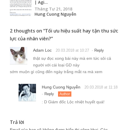
| Agi...
Tháng Tư 21, 2018
Hung Cuong Nguyễn
2 thoughts on “
Tối ưu hiệu suất hay tận thu sức
lực của nhân viên?
”
Adam Loc
-
20.03.2018 at 10:27
Reply
thật sự đọc xong bài này mà em tức sôi cả
người với cái loại GD này
sớm muộn gì cũng đến ngày trắng mắt ra mà xem
Hung Cuong Nguyễn
20.03.2018 at 11:18
-
Reply
Author
: D Giám đốc Lộc nhiệt huyết quá!
Trả lời
Email của bạn sẽ không được hiển thị công khai.
Các