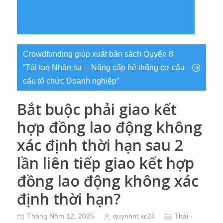
Crowdfunding giúp xuất bản sách Quyển 8
“Tái tạo Nhân sư – Nâng cấp hệ thống cơ cấu
cấu tổ chức Doanh nghiệp”
Bắt buộc phải giao kết
hợp đồng lao động không
xác định thời hạn sau 2
lần liên tiếp giao kết hợp
đồng lao động không xác
định thời hạn?
Tháng Năm 12, 2025
quynhnt.kc24
Thải -