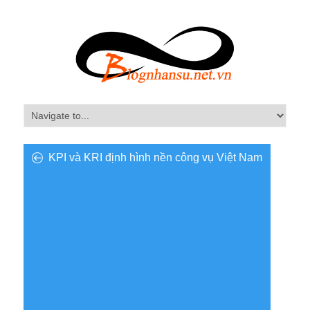
KPI và KRI định hình nền công vụ Việt Nam