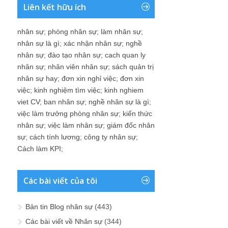
Liên kết hữu ích
nhân sự
;
phòng nhân sự
;
làm nhân sự
;
nhân sự là gì
;
xác nhận nhân sự
;
nghề
nhân sự
;
đào tạo nhân sự
;
cach quan ly
nhân sự
;
nhân viên nhân sự
;
sách quản trị
nhân sự hay
;
đơn xin nghỉ việc
;
đơn xin
việc
;
kinh nghiệm tìm việc
;
kinh nghiem
viet CV
;
ban nhân sự
;
nghề nhân sự là gì
;
việc làm trưởng phòng nhân sự
;
kiến thức
nhân sự
;
việc làm nhân sự
;
giám đốc nhân
sự
;
cách tính lương
;
công ty nhân sự
;
Cách làm KPI
;
Các bài viết của tôi
Bản tin Blog nhân sự
(443)
Các bài viết về Nhân sự
(344)