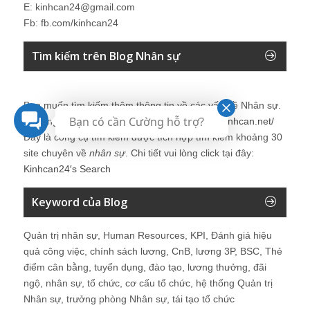
E: kinhcan24@gmail.com
Fb: fb.com/kinhcan24
Tìm kiếm trên Blog Nhân sự
Bạn muốn tìm kiếm thêm thông tin về các vấn đề
Nhân sự
.
Bạn có cần Cường hỗ trợ?
Vui lòng click tại đây để tìm kiếm thêm:
http://kinhcan.net/
Đây là công cụ tìm kiếm được tích hợp tìm kiếm khoảng 30
site chuyên về
nhân sự
. Chi tiết vui lòng click tại đây:
Kinhcan24′s Search
Keyword của Blog
Quản trị nhân sự, Human Resources, KPI, Đánh giá hiệu
quả công việc, chính sách lương, CnB, lương 3P, BSC, Thẻ
điểm cân bằng, tuyển dụng, đào tạo, lương thưởng, đãi
ngộ, nhân sự, tổ chức, cơ cấu tổ chức, hệ thống Quản trị
Nhân sự, trưởng phòng Nhân sự, tái tạo tổ chức