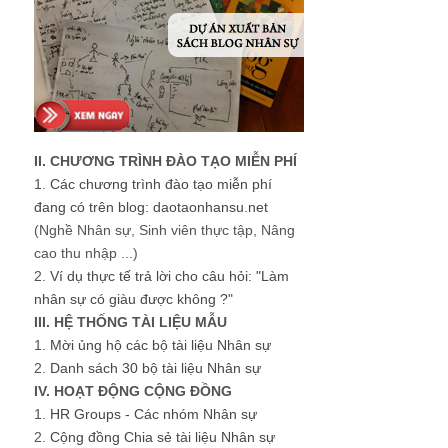
II. CHƯƠNG TRÌNH ĐÀO TẠO MIỄN PHÍ
1.
Các chương trình đào tạo miễn phí
đang có trên blog: daotaonhansu.net
(Nghề Nhân sự, Sinh viên thực tập, Nâng
cao thu nhập ...)
2.
Ví dụ thực tế trả lời cho câu hỏi: "Làm
nhân sự có giàu được không ?"
III. HỆ THỐNG TÀI LIỆU MẪU
1.
Mời ủng hộ các bộ tài liệu Nhân sự
2.
Danh sách 30 bộ tài liệu Nhân sự
IV. HOẠT ĐỘNG CỘNG ĐỒNG
1.
HR Groups - Các nhóm Nhân sự
2.
Cộng đồng Chia sẻ tài liệu Nhân sự