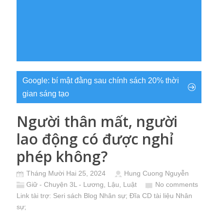
Google: bí mật đằng sau chính sách 20% thời
gian sáng tạo
Người thân mất, người
lao động có được nghỉ
phép không?
Tháng Mười Hai 25, 2024
Hung Cuong Nguyễn
Giữ - Chuyện 3L - Lương, Lậu, Luật
No comments
Link tài trợ:
Seri sách Blog Nhân sự
; Đĩa CD
tài liệu Nhân
sự
;