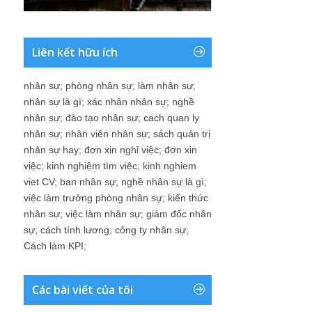
Liên kết hữu ích
nhân sự
;
phòng nhân sự
;
làm nhân sự
;
nhân sự là gì
;
xác nhận nhân sự
;
nghề
nhân sự
;
đào tạo nhân sự
;
cach quan ly
nhân sự
;
nhân viên nhân sự
;
sách quản trị
nhân sự hay
;
đơn xin nghỉ việc
;
đơn xin
việc
;
kinh nghiệm tìm việc
;
kinh nghiem
viet CV
;
ban nhân sự
;
nghề nhân sự là gì
;
việc làm trưởng phòng nhân sự
;
kiến thức
nhân sự
;
việc làm nhân sự
;
giám đốc nhân
sự
;
cách tính lương
;
công ty nhân sự
;
Cách làm KPI
;
Các bài viết của tôi