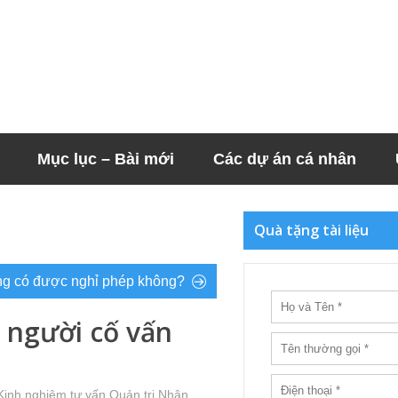
Mục lục – Bài mới
Các dự án cá nhân
Quà tặng tài liệu
ng có được nghỉ phép không?
 người cố vấn
Kinh nghiệm tư vấn Quản trị Nhân