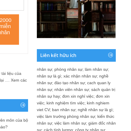
Liên kết hữu ích
nhân sự
;
phòng nhân sự
;
làm nhân sự
;
tài liệu của
nhân sự là gì
;
xác nhận nhân sự
;
nghề
i ....
Xem các
nhân sự
;
đào tạo nhân sự
;
cach quan ly
nhân sự
;
nhân viên nhân sự
;
sách quản trị
nhân sự hay
;
đơn xin nghỉ việc
;
đơn xin
việc
;
kinh nghiệm tìm việc
;
kinh nghiem
viet CV
;
ban nhân sự
;
nghề nhân sự là gì
;
việc làm trưởng phòng nhân sự
;
kiến thức
yên môn của bộ
nhân sự
;
việc làm nhân sự
;
giám đốc nhân
nào?
sự
;
cách tính lương
;
công ty nhân sự
;