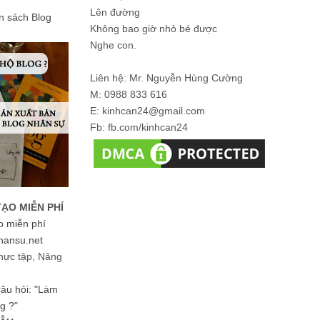
Lên đường
ản sách Blog
Không bao giờ nhỏ bé được
Nghe con.
Liên hệ: Mr. Nguyễn Hùng Cường
M: 0988 833 616
E: kinhcan24@gmail.com
Fb: fb.com/kinhcan24
TẠO MIỄN PHÍ
o miễn phí
hansu.net
hực tập, Nâng
 câu hỏi: "Làm
g ?"