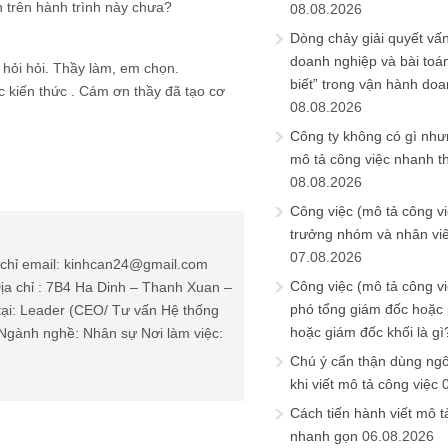
 trên hành trình này chưa?
08.08.2026
Dòng chảy giải quyết vấn
doanh nghiệp và bài toá
hỏi hỏi. Thầy làm, em chọn.
biết” trong vận hành do
 kiến thức . Cám ơn thầy đã tạo cơ
08.08.2026
Công ty không có gì nh
mô tả công việc nhanh t
08.08.2026
Công việc (mô tả công vi
trưởng nhóm và nhân viê
07.08.2026
chỉ email: kinhcan24@gmail.com
Công việc (mô tả công vi
ịa chỉ : 7B4 Ha Dinh – Thanh Xuan –
phó tổng giám đốc hoặc
tại: Leader (CEO/ Tư vấn Hệ thống
hoặc giám đốc khối là gì
Ngành nghề: Nhân sự Nơi làm việc:
Chú ý cẩn thận dùng ngô
khi viết mô tả công việc
Cách tiến hành viết mô t
nhanh gọn
06.08.2026