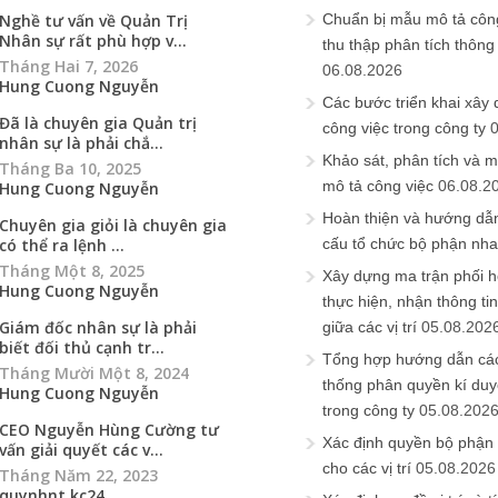
Nghề tư vấn về Quản Trị
Chuẩn bị mẫu mô tả công
Nhân sự rất phù hợp v...
thu thập phân tích thông 
Tháng Hai 7, 2026
06.08.2026
Hung Cuong Nguyễn
Các bước triển khai xây
Đã là chuyên gia Quản trị
công việc trong công ty
nhân sự là phải chắ...
Khảo sát, phân tích và m
Tháng Ba 10, 2025
mô tả công việc
06.08.2
Hung Cuong Nguyễn
Hoàn thiện và hướng dẫ
Chuyên gia giỏi là chuyên gia
có thể ra lệnh ...
cấu tổ chức bộ phận nh
Tháng Một 8, 2025
Xây dựng ma trận phối h
Hung Cuong Nguyễn
thực hiện, nhận thông t
Giám đốc nhân sự là phải
giữa các vị trí
05.08.202
biết đối thủ cạnh tr...
Tổng hợp hướng dẫn cá
Tháng Mười Một 8, 2024
thống phân quyền kí duyệ
Hung Cuong Nguyễn
trong công ty
05.08.202
CEO Nguyễn Hùng Cường tư
Xác định quyền bộ phận
vấn giải quyết các v...
cho các vị trí
05.08.2026
Tháng Năm 22, 2023
quynhnt.kc24