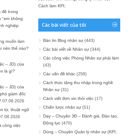
Cách làm KPI
;
 đề trong
n “em không
Các bài viết của tôi
anh nghiệp
Bản tin Blog nhân sự
(443)
ưng muốn làm
hì nên thế nào?
Các bài viết về Nhân sự
(344)
Các công việc Phòng Nhân sự phải làm
ệc – JD) của
(43)
n là gì?
Các vấn đề khác
(258)
Cách thức tăng thu nhập trong nghề
ệc – JD) của
Nhân sự
(31)
 phó giám đốc
Cách viết đơn xin thôi việc
(17)
?
07.08.2026
Chiến lược nhân sự
(51)
n từ, thuật ngữ
Dạy – Chuyện 3Đ – Đánh giá, Đào tạo,
07.08.2026
Động lực
(470)
ả công việc
Dùng – Chuyện Quản lý nhân sự (KPI,