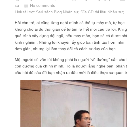
sự
No comments
Link tài trợ:
Seri sách Blog Nhân sự
; Đĩa CD
tài liệu Nhân sự
;
Hồi còn trẻ, ai cũng từng nghĩ mình có thể tự mày mò, tự học,
không cho ai đủ thời gian để tự tìm ra hết mọi câu trả lời. Khi
quá trình xây dựng đội ngũ, nếu may mắn, bạn sẽ có được nh
kinh nghiệm. Những lời khuyên ấy giúp bạn tỉnh táo hơn, nhìn x
đơn giản, nhưng lại làm thay đổi cả cách tư duy của bạn.
Một người cố vấn tốt không phải là người "vẽ đường" sẵn cho 
con đường của chính mình. Họ là người lắng nghe bạn, phân t
câu hỏi đủ sâu để bạn nhận ra đâu mới là điều thực sự quan t