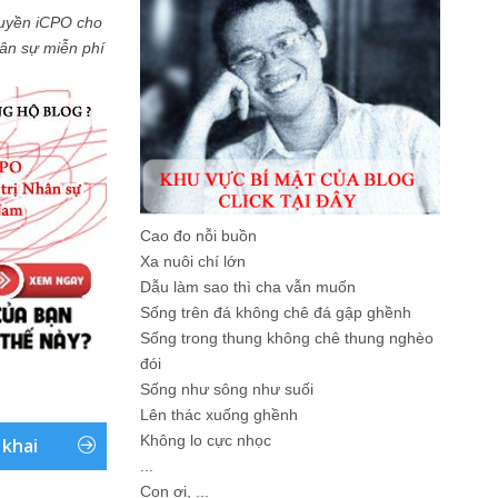
uyền iCPO cho
Nhân sự miễn phí
Cao đo nỗi buồn
Xa nuôi chí lớn
Dẫu làm sao thì cha vẫn muốn
Sống trên đá không chê đá gập ghềnh
Sống trong thung không chê thung nghèo
đói
Sống như sông như suối
Lên thác xuống ghềnh
Không lo cực nhọc
 khai
...
Con ơi, ...