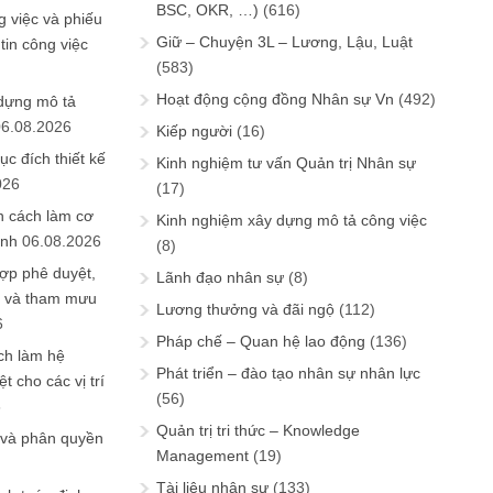
BSC, OKR, …)
(616)
 việc và phiếu
Giữ – Chuyện 3L – Lương, Lậu, Luật
tin công việc
(583)
Hoạt động cộng đồng Nhân sự Vn
(492)
 dựng mô tả
06.08.2026
Kiếp người
(16)
ục đích thiết kế
Kinh nghiệm tư vấn Quản trị Nhân sự
026
(17)
n cách làm cơ
Kinh nghiệm xây dựng mô tả công việc
anh
06.08.2026
(8)
ợp phê duyệt,
Lãnh đạo nhân sự
(8)
in và tham mưu
Lương thưởng và đãi ngộ
(112)
6
Pháp chế – Quan hệ lao động
(136)
ch làm hệ
Phát triển – đào tạo nhân sự nhân lực
t cho các vị trí
(56)
6
Quản trị tri thức – Knowledge
 và phân quyền
Management
(19)
Tài liệu nhân sự
(133)