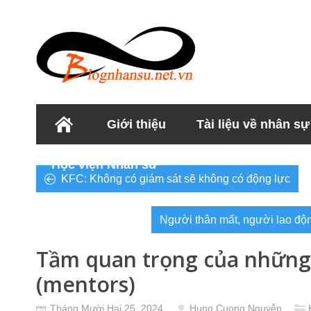
Giới thiệu
Tài liệu về nhân sự
Học viện Nhân sư
KFC: Không có giám sát sẽ không có động lực
Người thân mất, người lao độ
Tầm quan trọng của những
(mentors)
Tháng Mười Hai 25, 2024
Hung Cuong Nguyễn