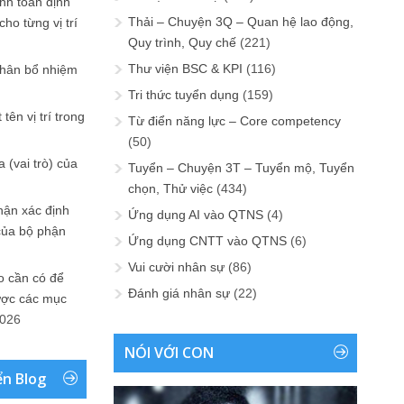
ính toán định
Thải – Chuyện 3Q – Quan hệ lao động,
ho từng vị trí
Quy trình, Quy chế
(221)
Thư viện BSC & KPI
(116)
phân bổ nhiệm
Tri thức tuyển dụng
(159)
tên vị trí trong
Từ điển năng lực – Core competency
(50)
 (vai trò) của
Tuyển – Chuyện 3T – Tuyển mộ, Tuyển
chọn, Thử việc
(434)
hận xác định
Ứng dụng AI vào QTNS
(4)
của bộ phận
Ứng dụng CNTT vào QTNS
(6)
Vui cười nhân sự
(86)
 cần có để
Đánh giá nhân sự
(22)
ược các mục
2026
NÓI VỚI CON
ển Blog