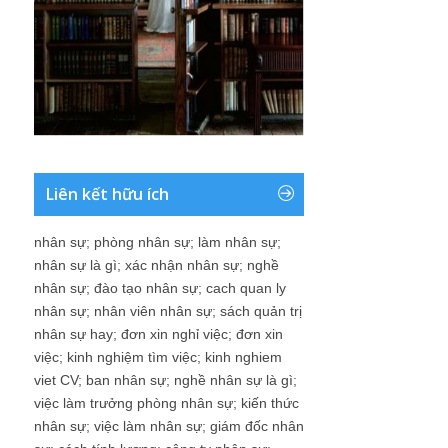
Liên kết hữu ích
nhân sự
;
phòng nhân sự
;
làm nhân sự
;
nhân sự là gì
;
xác nhận nhân sự
;
nghề
nhân sự
;
đào tạo nhân sự
;
cach quan ly
nhân sự
;
nhân viên nhân sự
;
sách quản trị
nhân sự hay
;
đơn xin nghỉ việc
;
đơn xin
việc
;
kinh nghiệm tìm việc
;
kinh nghiem
viet CV
;
ban nhân sự
;
nghề nhân sự là gì
;
việc làm trưởng phòng nhân sự
;
kiến thức
nhân sự
;
việc làm nhân sự
;
giám đốc nhân