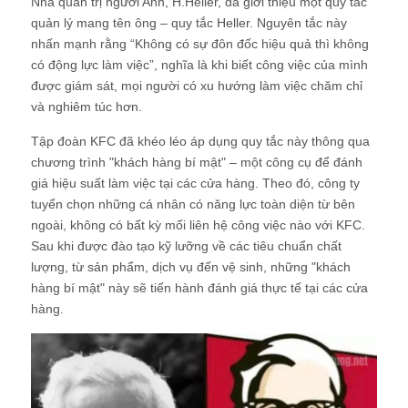
Nhà quản trị người Anh, H.Heller, đã giới thiệu một quy tắc
quản lý mang tên ông – quy tắc Heller. Nguyên tắc này
nhấn mạnh rằng “Không có sự đôn đốc hiệu quả thì không
có động lực làm việc”, nghĩa là khi biết công việc của mình
được giám sát, mọi người có xu hướng làm việc chăm chỉ
và nghiêm túc hơn.
Tập đoàn KFC đã khéo léo áp dụng quy tắc này thông qua
chương trình "khách hàng bí mật" – một công cụ để đánh
giá hiệu suất làm việc tại các cửa hàng. Theo đó, công ty
tuyển chọn những cá nhân có năng lực toàn diện từ bên
ngoài, không có bất kỳ mối liên hệ công việc nào với KFC.
Sau khi được đào tạo kỹ lưỡng về các tiêu chuẩn chất
lượng, từ sản phẩm, dịch vụ đến vệ sinh, những "khách
hàng bí mật" này sẽ tiến hành đánh giá thực tế tại các cửa
hàng.