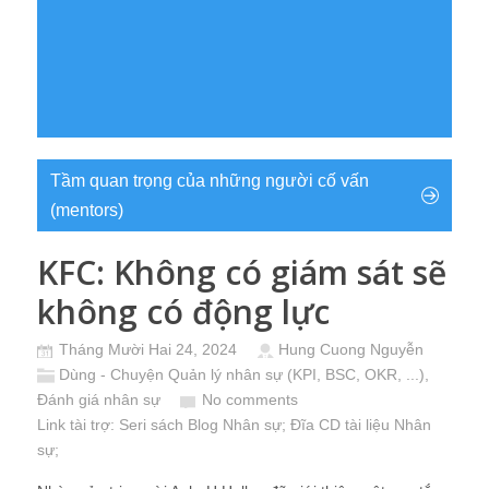
Tầm quan trọng của những người cố vấn
(mentors)
KFC: Không có giám sát sẽ
không có động lực
Tháng Mười Hai 24, 2024
Hung Cuong Nguyễn
Dùng - Chuyện Quản lý nhân sự (KPI, BSC, OKR, ...)
,
Đánh giá nhân sự
No comments
Link tài trợ:
Seri sách Blog Nhân sự
; Đĩa CD
tài liệu Nhân
sự
;