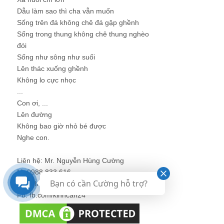
Dẫu làm sao thì cha vẫn muốn
Sống trên đá không chê đá gập ghềnh
Sống trong thung không chê thung nghèo
đói
Sống như sông như suối
Lên thác xuống ghềnh
Không lo cực nhọc
...
Con ơi, ...
Lên đường
Không bao giờ nhỏ bé được
Nghe con.
Liên hệ: Mr. Nguyễn Hùng Cường
M: 0988 833 616
Bạn có cần Cường hỗ trợ?
E: kinhcan24@gmail.com
Fb: fb.com/kinhcan24