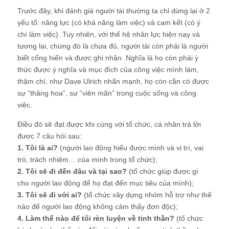
Trước đây, khi đánh giá người tài thường ta chỉ dừng lại ở 2
yếu tố: năng lực (có khả năng làm việc) và cam kết (có ý
chí làm việc). Tuy nhiên, với thế hệ nhân lực hiện nay và
tương lai, chừng đó là chưa đủ, người tài còn phải là người
biết cống hiến và được ghi nhận. Nghĩa là họ còn phải ý
thức được ý nghĩa và mục đích của công việc mình làm,
thậm chí, như Dave Ulrich nhấn mạnh, họ còn cần có được
sự “thăng hoa”, sự “viên mãn” trong cuộc sống và công
việc.
Điều đó sẽ đạt được khi cùng với tổ chức, cá nhân trả lời
được 7 câu hỏi sau:
1. Tôi là ai?
(người lao động hiểu được mình và vị trí, vai
trò, trách nhiệm… của mình trong tổ chức);
2. Tôi sẽ đi đến đâu và tại sao?
(tổ chức giúp được gì
cho người lao động để họ đạt đến mục tiêu của mình);
3. Tôi sẽ đi với ai?
(tổ chức xây dựng nhóm hỗ trợ như thế
nào để người lao động không cảm thấy đơn độc);
4. Làm thế nào để tôi rèn luyện về tinh thần?
(tổ chức