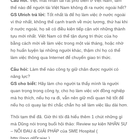
Câu hỏi:
Việc mất nhân tài rất phổ biến ở Việt Nam, làm
thế nào để người tài Việt Nam không đi ra nước ngoài hết?
GS Ulrich trả lời:
Tốt nhất là để họ làm việc ở nước ngoài
vì thứ nhất, không thể cạnh tranh về mức lương, thứ hai khi
ở nước ngoài, họ sẽ có điều kiện tiếp cận với những thành
tựu mới nhất. Việt Nam có thể tận dụng tri thức của họ
bằng cách mời về làm việc trong một vài tháng, hoặc nhờ
họ huấn luyện lại những người khác, thậm chí họ có thể
làm việc thông qua Internet để chuyển giao tri thức.
Câu hỏi:
Làm thế nào công ty giữ chân được người có
năng lực?
GS cho biết:
Hãy làm cho người ta thấy mình là người
quan trọng trong công ty, cho họ làm việc với đồng nghiệp
mà họ thích, nếu họ ra đi, vẫn nên giữ mối quan hệ tốt để
nếu họ có quay lại thì chắc chắn họ sẽ làm việc lâu dài hơn.
Thôi tạm thế đã. Giờ thì tôi đã hiểu thêm 1 chút những gì
mà Dũng nói trong buổi hội thảo: Review sự kiện NHÂN SỰ
– NỖI ĐAU & GIẢI PHÁP của SME Hospital (
http://goo.gl/0caiar
)