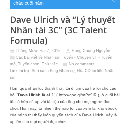
chào cuối năm
Dave Ulrich và “Lý thuyết
Nhân tài 3C” (3C Talent
Formula)
Tháng Mười Hai 7, 2015
Hung Cuong Nguyễn
Các bài viết về Nhân sự
,
Tuyển - Chuyện 3T - Tuyển
mộ, Tuyển chọn, Thử việc
No comments
Link tài trợ:
Seri sách Blog Nhân sự
; Đĩa CD
tài liệu Nhân
sự
;
Hôm qua nhân lúc thảnh thơi, tôi đi tìm câu trả lời cho câu
hỏi "
Dave Ulrich là ai ?
" (
http://goo.gl/mPo9IR
), ở cuối bài
tôi có hứa sẽ up vài tài liệu của ông cho mọi người đọc
chơi. Hôm nay, tự nhiên thế nào tôi vào xem lại kho ebook
của mình thì thấy luôn quyển sách của Dave Ulrich. Vậy là
up lên cho mọi người đọc chơi.