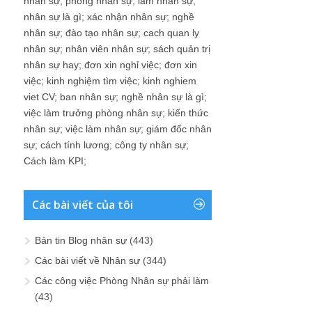
nhân sự
;
phòng nhân sự
;
làm nhân sự
;
nhân sự là gì
;
xác nhận nhân sự
;
nghề
nhân sự
;
đào tạo nhân sự
;
cach quan ly
nhân sự
;
nhân viên nhân sự
;
sách quản trị
nhân sự hay
;
đơn xin nghỉ việc
;
đơn xin
việc
;
kinh nghiệm tìm việc
;
kinh nghiem
viet CV
;
ban nhân sự
;
nghề nhân sự là gì
;
việc làm trưởng phòng nhân sự
;
kiến thức
nhân sự
;
việc làm nhân sự
;
giám đốc nhân
sự
;
cách tính lương
;
công ty nhân sự
;
Cách làm KPI
;
Các bài viết của tôi
Bản tin Blog nhân sự
(443)
Các bài viết về Nhân sự
(344)
Các công việc Phòng Nhân sự phải làm
(43)