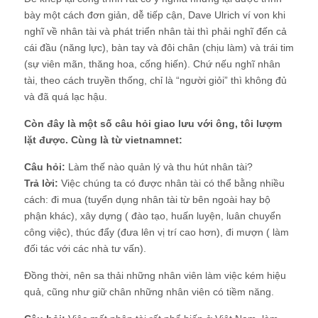
bày một cách đơn giản, dễ tiếp cận, Dave Ulrich ví von khi
nghĩ về nhân tài và phát triển nhân tài thì phải nghĩ đến cả
cái đầu (năng lực), bàn tay và đôi chân (chịu làm) và trái tim
(sự viên mãn, thăng hoa, cống hiến). Chứ nếu nghĩ nhân
tài, theo cách truyền thống, chỉ là “người giỏi” thì không đủ
và đã quá lạc hậu.
Còn đây là một số câu hỏi giao lưu với ông, tôi lượm
lặt được. Cùng là từ vietnamnet:
Câu hỏi:
Làm thế nào quản lý và thu hút nhân tài?
Trả lời:
Việc chúng ta có được nhân tài có thể bằng nhiều
cách: đi mua (tuyển dụng nhân tài từ bên ngoài hay bộ
phận khác), xây dựng ( đào tạo, huấn luyện, luân chuyển
công việc), thúc đẩy (đưa lên vị trí cao hơn), đi mượn ( làm
đối tác với các nhà tư vấn).
Đồng thời, nên sa thải những nhân viên làm việc kém hiệu
quả, cũng như giữ chân những nhân viên có tiềm năng.