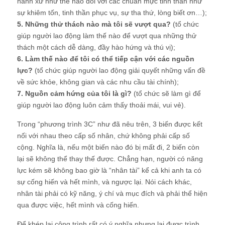
hành xử như thế nào đối với các chuẩn mực tinh thần như
sự khiêm tốn, tinh thần phục vụ, sự tha thứ, lòng biết ơn…);
5. Những thử thách nào mà tôi sẽ vượt qua?
(tổ chức
giúp người lao động làm thế nào để vượt qua những thử
thách một cách dễ dàng, đầy hào hứng và thú vị);
6. Làm thế nào để tôi có thể tiếp cận với các nguồn
lực?
(tổ chức giúp người lao động giải quyết những vấn đề
về sức khỏe, không gian và các nhu cầu tài chính);
7. Nguồn cảm hứng của tôi là gì?
(tổ chức sẽ làm gì để
giúp người lao động luôn cảm thấy thoải mái, vui vẻ).
Trong “phương trình 3C” như đã nêu trên, 3 biến được kết
nối với nhau theo cấp số nhân, chứ không phải cấp số
cộng. Nghĩa là, nếu một biến nào đó bị mất đi, 2 biến còn
lại sẽ không thể thay thế được. Chẳng hạn, người có năng
lực kém sẽ không bao giờ là “nhân tài” kể cả khi anh ta có
sự cống hiến và hết mình, và ngược lại. Nói cách khác,
nhân tài phải có kỹ năng, ý chí và mục đích và phải thể hiện
qua được việc, hết mình và cống hiến.
Để khép lại công trình rất có ý nghĩa nhưng lại được trình