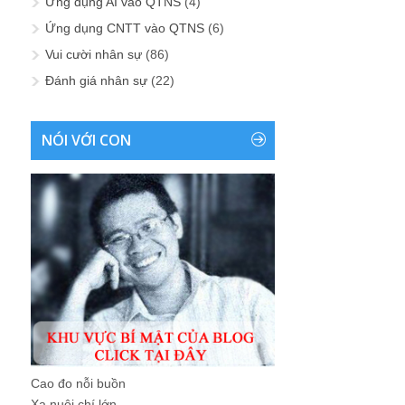
Ứng dụng AI vào QTNS
(4)
Ứng dụng CNTT vào QTNS
(6)
Vui cười nhân sự
(86)
Đánh giá nhân sự
(22)
NÓI VỚI CON
Cao đo nỗi buồn
Xa nuôi chí lớn