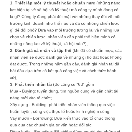
1. Thiết lập một lý thuyết hoặc chuẩn mực
(những năng
lực hiện tại về xã hội và kỹ thuật mà công ty mình đang có
là gì? Công ty đang phải đối mặt với những thay đổi về môi
trường kinh doanh như thế nào và đã có những chiến lược
gì để đối phó? Dựa vào môi trường tương lai và những lựa
chọn về chiến lược, nhân viên cần phải thể hiện mình có
những năng lực về kỹ thuật, xã hội nào?);
2. Đánh giá cá nhân và tập thể
(khi đã có chuẩn mực, các
nhân viên sẽ được đánh giá về những gì họ đạt hoặc không
đạt được. Trong những năm gần đây, đánh giá nhân tài đã
bắt đầu dựa trên cả kết quả công việc và cách thức hành
xử);
3. Phát triển nhân tài
(Bộ công cụ “6B” gồm
Mua - Buying: tuyển dụng, tìm nguồn cung và gắn chặt tài
năng mới vào tổ chức;
Xây dựng - Building: phát triển nhân viên thông qua việc
huấn luyện, công việc thực tế hoặc kinh nghiệm sống;
Vay mượn - Borrowing: Đưa kiến thức vào tổ chức thông
qua qua các chuyên gia tư vấn hoặc đối tác;
Ràng buộc - Bounding: Bổ nhiệm đúng người vào những vị