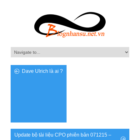
Dave Ulrich là ai ?
Update bộ tài liệu CPO phiên bản 071215 –