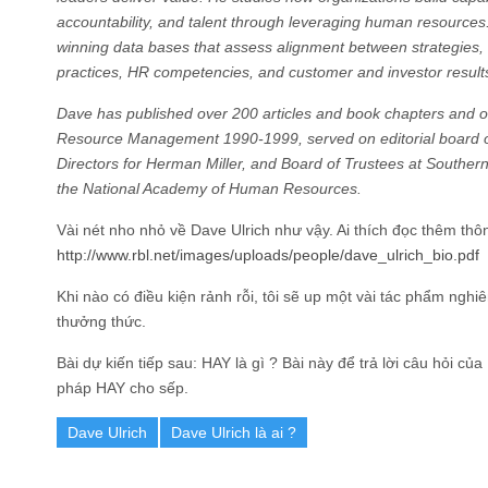
accountability, and talent through leveraging human resource
winning data bases that assess alignment between strategies, 
practices, HR competencies, and customer and investor result
Dave has published over 200 articles and book chapters and 
Resource Management 1990-1999, served on editorial board of
Directors for Herman Miller, and Board of Trustees at Southern V
the National Academy of Human Resources.
Vài nét nho nhỏ về Dave Ulrich như vậy. Ai thích đọc thêm thôn
http://www.rbl.net/images/uploads/people/dave_ulrich_bio.pdf
Khi nào có điều kiện rảnh rỗi, tôi sẽ up một vài tác phẩm ngh
thưởng thức.
Bài dự kiến tiếp sau: HAY là gì ? Bài này để trả lời câu hỏi c
pháp HAY cho sếp.
Dave Ulrich
Dave Ulrich là ai ?