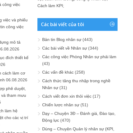
ả công việc
Cách làm KPI
;
 việc và phiếu
Các bài viết của tôi
tin công việc
Bản tin Blog nhân sự
(443)
 dựng mô tả
Các bài viết về Nhân sự
(344)
06.08.2026
Các công việc Phòng Nhân sự phải làm
ục đích thiết kế
(43)
026
Các vấn đề khác
(258)
n cách làm cơ
anh
06.08.2026
Cách thức tăng thu nhập trong nghề
Nhân sự
(31)
ợp phê duyệt,
in và tham mưu
Cách viết đơn xin thôi việc
(17)
6
Chiến lược nhân sự
(51)
ch làm hệ
Dạy – Chuyện 3Đ – Đánh giá, Đào tạo,
t cho các vị trí
Động lực
(470)
6
Dùng – Chuyện Quản lý nhân sự (KPI,