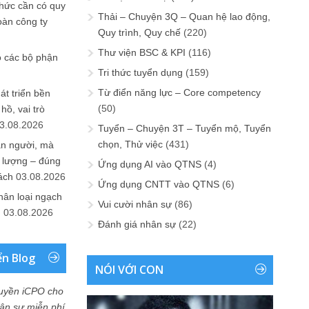
chức cần có quy
Thải – Chuyện 3Q – Quan hệ lao động,
oàn công ty
Quy trình, Quy chế
(220)
Thư viện BSC & KPI
(116)
o các bộ phận
Tri thức tuyển dụng
(159)
Từ điển năng lực – Core competency
át triển bền
(50)
ồ, vai trò
3.08.2026
Tuyển – Chuyện 3T – Tuyển mộ, Tuyển
chọn, Thử việc
(431)
ần người, mà
 lượng – đúng
Ứng dụng AI vào QTNS
(4)
ách
03.08.2026
Ứng dụng CNTT vào QTNS
(6)
hân loại ngạch
Vui cười nhân sự
(86)
n
03.08.2026
Đánh giá nhân sự
(22)
ển Blog
NÓI VỚI CON
uyền iCPO cho
Nhân sự miễn phí