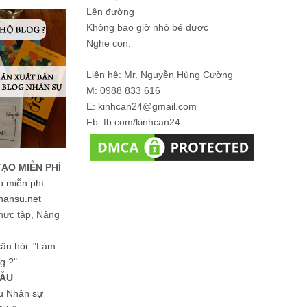
Lên đường
Không bao giờ nhỏ bé được
Nghe con.
Liên hệ: Mr. Nguyễn Hùng Cường
M: 0988 833 616
E: kinhcan24@gmail.com
Fb: fb.com/kinhcan24
TẠO MIỄN PHÍ
o miễn phí
hansu.net
hực tập, Nâng
 câu hỏi: "Làm
g ?"
MẪU
ệu Nhân sự