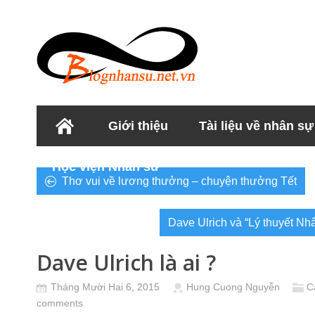
Giới thiệu
Tài liệu về nhân sự
Học viện Nhân sư
Thơ vui về lương thưởng – chuyện thưởng Tết
Dave Ulrich và “Lý thuyết Nhâ
Dave Ulrich là ai ?
Tháng Mười Hai 6, 2015
Hung Cuong Nguyễn
C
comments