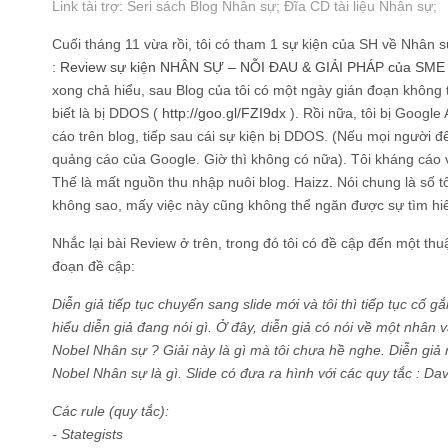
Link tài trợ:
Seri sách Blog Nhân sự
; Đĩa CD
tài liệu Nhân sự
;
Cuối tháng 11 vừa rồi, tôi có tham 1 sự kiện của SH về Nhân sự
:
Review sự kiện NHÂN SỰ – NỖI ĐAU & GIẢI PHÁP của SME 
xong chả hiểu, sau Blog của tôi có một ngày gián đoạn không t
biết là bị DDOS (
http://goo.gl/FZI9dx
). Rồi nữa, tôi bị Googl
cáo trên blog, tiếp sau cái sự kiện bị DDOS. (Nếu mọi người để 
quảng cáo của Google. Giờ thì không có nữa). Tôi kháng cáo 
Thế là mất nguồn thu nhập nuôi blog. Haizz. Nói chung là số t
không sao, mấy việc này cũng không thể ngăn được sự tìm hiể
Nhắc lại bài Review ở trên, trong đó tôi có đề cập đến một thu
đoạn đề cập:
Diễn giả tiếp tục chuyển sang slide mới và tôi thì tiếp tục cố
hiểu diễn giả đang nói gì. Ở đây, diễn giả có nói về một nhân vậ
Nobel Nhân sự ? Giải này là gì mà tôi chưa hề nghe. Diễn giả n
Nobel Nhân sự là gì. Slide có đưa ra hình với các quy tắc : Da
Các rule (quy tắc):
- Stategists