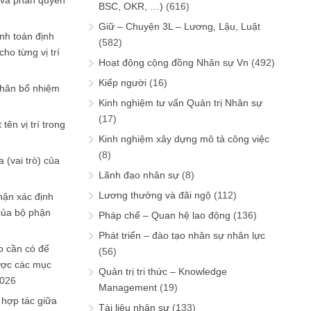
 và phân quyền
BSC, OKR, …)
(616)
Giữ – Chuyện 3L – Lương, Lậu, Luật
ính toán định
(582)
ho từng vị trí
Hoạt động cộng đồng Nhân sự Vn
(492)
Kiếp người
(16)
phân bổ nhiệm
Kinh nghiệm tư vấn Quản trị Nhân sự
(17)
tên vị trí trong
Kinh nghiệm xây dựng mô tả công việc
(8)
 (vai trò) của
Lãnh đạo nhân sự
(8)
Lương thưởng và đãi ngộ
(112)
hận xác định
của bộ phận
Pháp chế – Quan hệ lao động
(136)
Phát triển – đào tạo nhân sự nhân lực
 cần có để
(56)
ược các mục
Quản trị tri thức – Knowledge
2026
Management
(19)
 hợp tác giữa
Tài liệu nhân sự
(133)