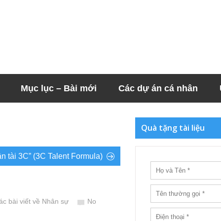
Mục lục – Bài mới
Các dự án cá nhân
Quà tặng tài liệu
n tài 3C” (3C Talent Formula)
ác bài viết về Nhân sự
No