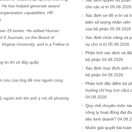
Xác định quyền bộ phận
s. He has helped generate award
cho các vị trí
05.08.2026
organization capabilities, HR
Xác định sơ đồ vị trí và t
s.
biên số lượng nhân viên c
của bộ phận
05.08.2026
over 25 books. He edited Human
 4 Journals, on the Board of
Xác định chức năng và 
irginia University, and is a Fellow in
vụ cho vị trí
05.08.2026
Phân tích xác định và đặt 
bộ phận
04.08.2026
g tin thì zô đây quẩy:
Xác định mục đích sinh ra
bộ phận
04.08.2026
iên cứu của ông để mọi người cùng
Phân tích đặc điểm bộ p
hướng chỉ huy (cơ cấu) 
04.08.2026
ủa 1 người anh khi anh ý nói về phương
Quy chế chuyên môn nào
công ty hoạt động đạt đ
tiêu kinh doanh?
04.08.
Muốn giải quyết bài toán