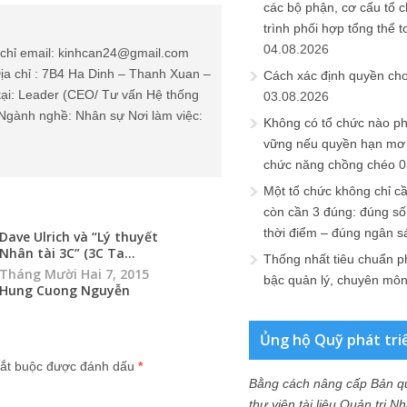
các bộ phận, cơ cấu tổ 
trình phối hợp tổng thể t
04.08.2026
chỉ email: kinhcan24@gmail.com
ịa chỉ : 7B4 Ha Dinh – Thanh Xuan –
Cách xác định quyền ch
tại: Leader (CEO/ Tư vấn Hệ thống
03.08.2026
Ngành nghề: Nhân sự Nơi làm việc:
Không có tổ chức nào ph
vững nếu quyền hạn mơ h
chức năng chồng chéo
0
Một tổ chức không chỉ c
còn cần 3 đúng: đúng số
thời điểm – đúng ngân s
Dave Ulrich và “Lý thuyết
Nhân tài 3C” (3C Ta...
Thống nhất tiêu chuẩn p
Tháng Mười Hai 7, 2015
bậc quản lý, chuyên mô
Hung Cuong Nguyễn
Ủng hộ Quỹ phát tri
ắt buộc được đánh dấu
*
Bằng cách nâng cấp Bản q
thư viện tài liệu Quản trị 