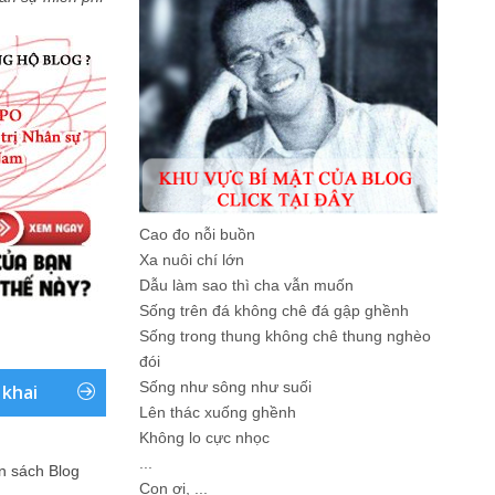
Cao đo nỗi buồn
Xa nuôi chí lớn
Dẫu làm sao thì cha vẫn muốn
Sống trên đá không chê đá gập ghềnh
Sống trong thung không chê thung nghèo
đói
Sống như sông như suối
 khai
Lên thác xuống ghềnh
Không lo cực nhọc
...
ản sách Blog
Con ơi, ...