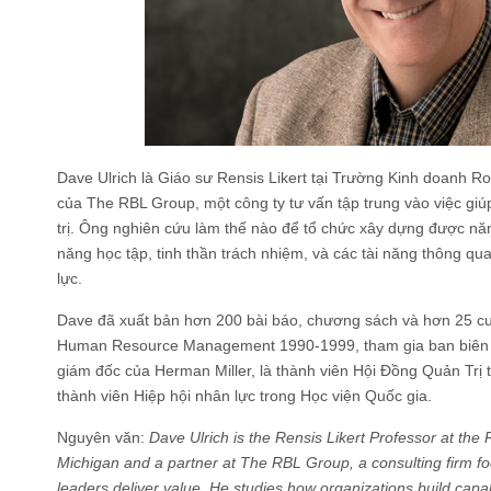
Dave Ulrich là Giáo sư Rensis Likert tại Trường Kinh doanh Ro
của The RBL Group, một công ty tư vấn tập trung vào việc giúp
trị. Ông nghiên cứu làm thế nào để tổ chức xây dựng được năng
năng học tập, tinh thần trách nhiệm, và các tài năng thông q
lực.
Dave đã xuất bản hơn 200 bài báo, chương sách và hơn 25 cuố
Human Resource Management 1990-1999, tham gia ban biên tậ
giám đốc của Herman Miller, là thành viên Hội Đồng Quản Trị tạ
thành viên Hiệp hội nhân lực trong Học viện Quốc gia.
Nguyên văn:
Dave Ulrich is the Rensis Likert Professor at the 
Michigan and a partner at The RBL Group, a consulting firm f
leaders deliver value. He studies how organizations build capabi