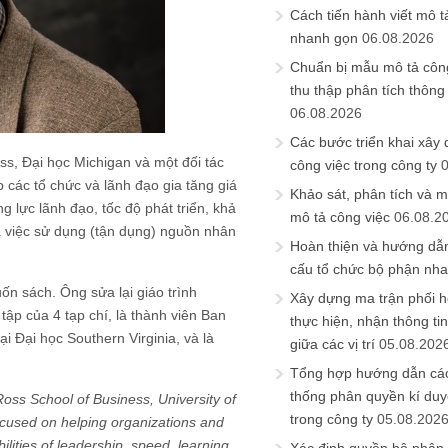
Cách tiến hành viết mô t
nhanh gọn
06.08.2026
Chuẩn bị mẫu mô tả công
thu thập phân tích thông 
06.08.2026
Các bước triển khai xây
ss, Đại học Michigan và một đối tác
công việc trong công ty
 các tổ chức và lãnh đạo gia tăng giá
Khảo sát, phân tích và m
 lực lãnh đạo, tốc độ phát triển, khả
mô tả công việc
06.08.2
ua việc sử dụng (tận dụng) nguồn nhân
Hoàn thiện và hướng dẫ
cấu tổ chức bộ phận nh
n sách. Ông sửa lại giáo trình
Xây dựng ma trận phối h
p của 4 tạp chí, là thành viên Ban
thực hiện, nhận thông t
i Đại học Southern Virginia, và là
giữa các vị trí
05.08.202
Tổng hợp hướng dẫn cá
thống phân quyền kí duyệ
Ross School of Business, University of
trong công ty
05.08.202
ocused on helping organizations and
lities of leadership, speed, learning,