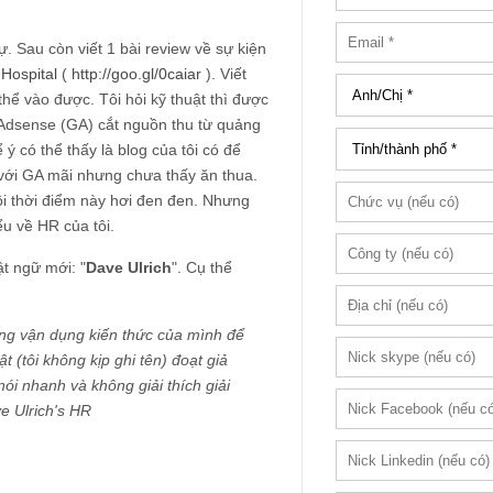
. Sau còn viết 1 bài review về sự kiện
Hospital
(
http://goo.gl/0caiar
). Viết
hể vào được. Tôi hỏi kỹ thuật thì được
e Adsense (GA) cắt nguồn thu từ quảng
ý có thể thấy là blog của tôi có để
với GA mãi nhưng chưa thấy ăn thua.
ôi thời điểm này hơi đen đen. Nhưng
u về HR của tôi.
ật ngữ mới: "
Dave Ulrich
". Cụ thể
 gắng vận dụng kiến thức của mình để
t (tôi không kịp ghi tên) đoạt giả
ói nhanh và không giải thích giải
ve Ulrich's HR