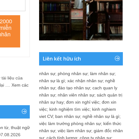
Liên kết hữu ích
nhân sự
;
phòng nhân sự
;
làm nhân sự
;
tài liệu của
nhân sự là gì
;
xác nhận nhân sự
;
nghề
i ....
Xem các
nhân sự
;
đào tạo nhân sự
;
cach quan ly
nhân sự
;
nhân viên nhân sự
;
sách quản trị
nhân sự hay
;
đơn xin nghỉ việc
;
đơn xin
việc
;
kinh nghiệm tìm việc
;
kinh nghiem
viet CV
;
ban nhân sự
;
nghề nhân sự là gì
;
việc làm trưởng phòng nhân sự
;
kiến thức
n từ, thuật ngữ
nhân sự
;
việc làm nhân sự
;
giám đốc nhân
07.08.2026
sự
;
cách tính lương
;
công ty nhân sự
;