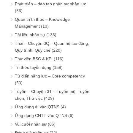
Phát triển – đào tạo nhân sự nhân lực
(56)
Quản trị tri thức – Knowledge
Management
(19)
Tài liệu nhân sự
(133)
Thải – Chuyện 3Q – Quan hệ lao động,
Quy trình, Quy chế
(220)
Thư viện BSC & KPI
(116)
Tri thức tuyển dụng
(159)
Từ điển năng lực – Core competency
(50)
Tuyển – Chuyện 3T – Tuyển mộ, Tuyển
chọn, Thử việc
(429)
Ứng dụng AI vào QTNS
(4)
Ứng dụng CNTT vào QTNS
(6)
Vui cười nhân sự
(86)
Đánh giá nhân sự
(22)