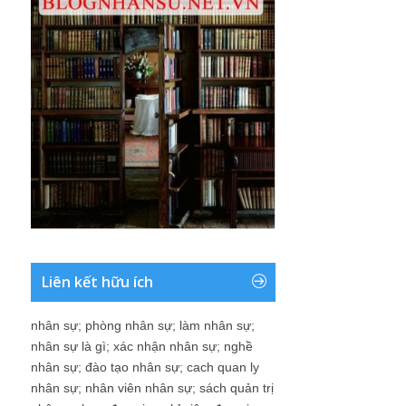
Liên kết hữu ích
nhân sự
;
phòng nhân sự
;
làm nhân sự
;
nhân sự là gì
;
xác nhận nhân sự
;
nghề
nhân sự
;
đào tạo nhân sự
;
cach quan ly
nhân sự
;
nhân viên nhân sự
;
sách quản trị