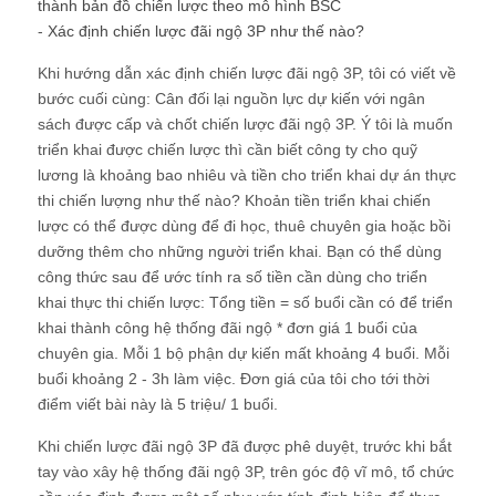
thành bản đồ chiến lược theo mô hình BSC
-
Xác định chiến lược đãi ngộ 3P như thế nào?
Khi hướng dẫn xác định chiến lược đãi ngộ 3P, tôi có viết về
bước cuối cùng: Cân đối lại nguồn lực dự kiến với ngân
sách được cấp và chốt chiến lược đãi ngộ 3P. Ý tôi là muốn
triển khai được chiến lược thì cần biết công ty cho quỹ
lương là khoảng bao nhiêu và tiền cho triển khai dự án thực
thi chiến lượng như thế nào? Khoản tiền triển khai chiến
lược có thể được dùng để đi học, thuê chuyên gia hoặc bồi
dưỡng thêm cho những người triển khai. Bạn có thể dùng
công thức sau để ước tính ra số tiền cần dùng cho triển
khai thực thi chiến lược: Tổng tiền = số buổi cần có để triển
khai thành công hệ thống đãi ngộ * đơn giá 1 buổi của
chuyên gia. Mỗi 1 bộ phận dự kiến mất khoảng 4 buổi. Mỗi
buổi khoảng 2 - 3h làm việc. Đơn giá của tôi cho tới thời
điểm viết bài này là 5 triệu/ 1 buổi.
Khi chiến lược đãi ngộ 3P đã được phê duyệt, trước khi bắt
tay vào xây hệ thống đãi ngộ 3P, trên góc độ vĩ mô, tổ chức