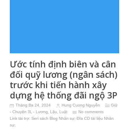
Ước tính định biên và cân
đối quỹ lương (ngân sách)
trước khi tiến hành xây
dựng hệ thống đãi ngộ 3P
Tháng Ba 24, 2024
Hung Cuong Nguyễn
Giữ
- Chuyện 3L - Lương, Lậu, Luật
No comments
Link tài trợ:
Seri sách Blog Nhân sự
; Đĩa CD
tài liệu Nhân
sự
;