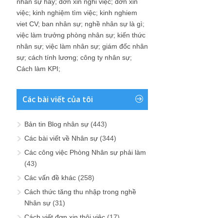
nhân sự hay
;
đơn xin nghỉ việc
;
đơn xin
việc
;
kinh nghiệm tìm việc
;
kinh nghiem
viet CV
;
ban nhân sự
;
nghề nhân sự là gì
;
việc làm trưởng phòng nhân sự
;
kiến thức
nhân sự
;
việc làm nhân sự
;
giám đốc nhân
sự
;
cách tính lương
;
công ty nhân sự
;
Cách làm KPI
;
Các bài viết của tôi
Bản tin Blog nhân sự
(443)
Các bài viết về Nhân sự
(344)
Các công việc Phòng Nhân sự phải làm
(43)
Các vấn đề khác
(258)
Cách thức tăng thu nhập trong nghề
Nhân sự
(31)
Cách viết đơn xin thôi việc
(17)