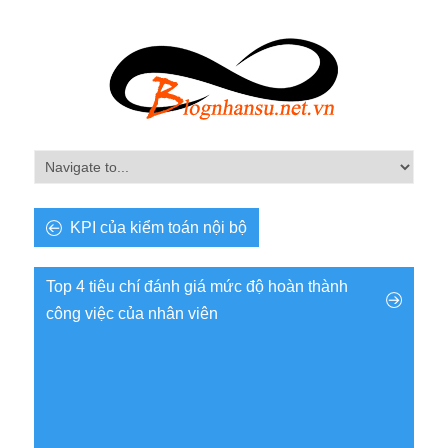
KPI của kiểm toán nội bộ
Top 4 tiêu chí đánh giá mức độ hoàn thành
công việc của nhân viên