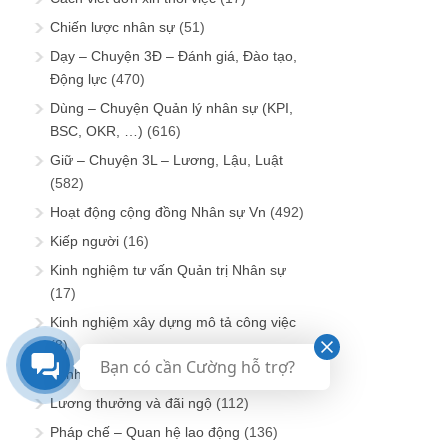
Chiến lược nhân sự
(51)
Dạy – Chuyện 3Đ – Đánh giá, Đào tạo,
Động lực
(470)
Dùng – Chuyện Quản lý nhân sự (KPI,
BSC, OKR, …)
(616)
Giữ – Chuyện 3L – Lương, Lậu, Luật
(582)
Hoạt động cộng đồng Nhân sự Vn
(492)
Kiếp người
(16)
Kinh nghiệm tư vấn Quản trị Nhân sự
(17)
Kinh nghiệm xây dựng mô tả công việc
(8)
Bạn có cần Cường hỗ trợ?
Lãnh đạo nhân sự
(8)
Lương thưởng và đãi ngộ
(112)
Pháp chế – Quan hệ lao động
(136)