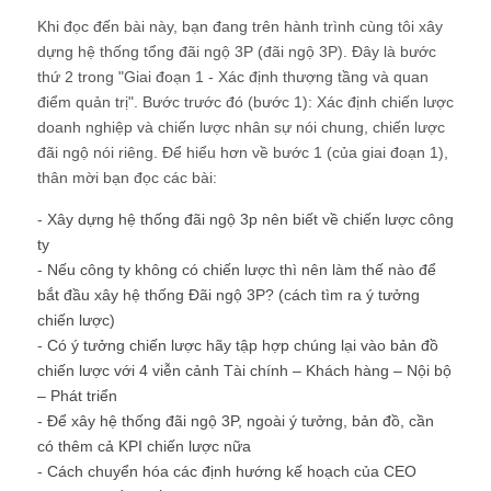
Khi đọc đến bài này, bạn đang trên hành trình cùng tôi xây
dựng hệ thống tổng đãi ngộ 3P (đãi ngộ 3P). Đây là bước
thứ 2 trong "Giai đoạn 1 - Xác định thượng tầng và quan
điểm quản trị". Bước trước đó (bước 1): Xác định chiến lược
doanh nghiệp và chiến lược nhân sự nói chung, chiến lược
đãi ngộ nói riêng. Để hiểu hơn về bước 1 (của giai đoạn 1),
thân mời bạn đọc các bài:
-
Xây dựng hệ thống đãi ngộ 3p nên biết về chiến lược công
ty
-
Nếu công ty không có chiến lược thì nên làm thế nào để
bắt đầu xây hệ thống Đãi ngộ 3P? (cách tìm ra ý tưởng
chiến lược)
-
Có ý tưởng chiến lược hãy tập hợp chúng lại vào bản đồ
chiến lược với 4 viễn cảnh Tài chính – Khách hàng – Nội bộ
– Phát triển
-
Để xây hệ thống đãi ngộ 3P, ngoài ý tưởng, bản đồ, cần
có thêm cả KPI chiến lược nữa
-
Cách chuyển hóa các định hướng kế hoạch của CEO