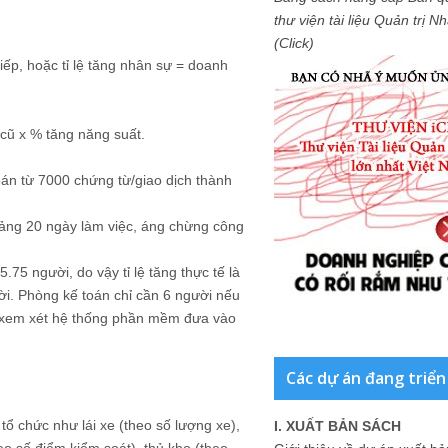
thư viện tài liệu Quản trị 
(Click)
 tiếp, hoặc tỉ lệ tăng nhân sự = doanh
cũ x % tăng năng suất.
oán từ 7000 chứng từ/giao dịch thành
oảng 20 ngày làm việc, áng chừng công
75 người, do vậy tỉ lệ tăng thực tế là
ời. Phòng kế toán chỉ cần 6 người nếu
c xem xét hệ thống phần mềm đưa vào
Các dự án đang triển
ổ chức như lái xe (theo số lượng xe),
I. XUẤT BẢN SÁCH