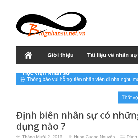
Giới thiệu
Tài liệu về nhân sự
Học viện Nhân sư
Thông báo vui hỗ trợ tiền nhân viên đi nhà nghỉ, m
Thất vọ
Định biên nhân sự có nhữn
dụng nào ?
Tháng Mười 2, 2016
Hung Cuong Nguyễn
Dùng 