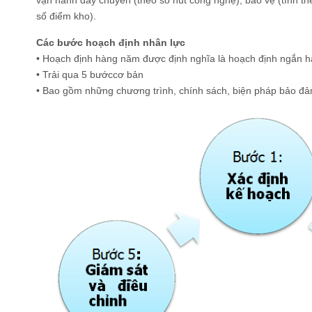
vận hành dây chuyền (theo số nút công nghệ), bảo vệ (tính th
số điểm kho).
Các bước hoạch định nhân lực
• Hoạch định hàng năm được định nghĩa là hoạch định ngắn 
• Trải qua 5 bướccơ bản
• Bao gồm những chương trình, chính sách, biện pháp bảo đ