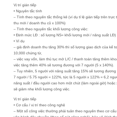
Vị trí gián tiếp
• Nguyên tắc tính
– Tính theo nguyên tắc thống kê (ví dụ tỉ lệ gián tiếp trên trực
thu mới / doanh thu cũ x 100%)
– Tính theo nguyên tắc khối lượng công việc:
• Định mức LĐ : số lượng NS= khối lượng mới / năng suất LĐ) 
• Ví dụ
– giả định doanh thu tăng 30% thì số lượng giao dịch của kế t
10,000 chứng từ,
– việc vay vốn, làm thủ tục mở L/C / thanh toán tăng thêm kh
việc tăng thêm 40% sẽ tương đương với 7 người (5 x 140%).
– Tuy nhiên, 5 người với năng suất tăng 15% sẽ tương đương 5.
7 người / 5.75 người = 122%, tức là 5 người x 122% = 6,2 ngư
năng suất / đầu người cao hơn một chút (làm ngoài giờ) hoặ
sẽ giảm nhẹ khối lượng công việc.
Vị trí gián tiếp
• Cơ cấu / vị trí theo công nghệ
– Một số công việc thường phải tuân theo nguyên theo cơ cấu t