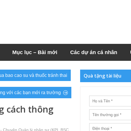
Mục lục – Bài mới
Các dự án cá nhân
Quà tặng tài liệu
ua bao cao su và thuốc tránh thai
ng với các bạn mới ra trường
g cách thông
- Chuyện Quản lý nhân sự (KPI, BSC,