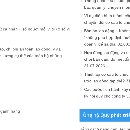
Thống nhất tiêu chuẩn p
bậc quản lý, chuyên mô
Ví dụ điển hình thành cô
chuyển đổi cơ cấu tổ ch
 cá nhân = số người mỗi vị trí) x số vị
Bản án lao động – Không 
“không phù hợp định hư
doanh” để sa thải
02.08
o, chi phí an toàn lao động, v.v.).
Hợp đồng lao động và dịc
h lương cụ thể của toàn bộ những
chơi ban đầu, đỡ mệt đầ
31.07.2026
Thiết lập cơ cấu tổ chức 
ước lao động tập thể?
3
Các bước tiến hành xây
ký nội quy cho công ty
3
 ngành hàng
Ủng hộ Quỹ phát tri
Bằng cách nâng cấp Bản q