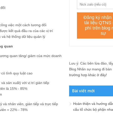
 đổi
 công việc một cách tương đối
ợc kết quả đầu ra của các vị trí
 và hệ thống dữ liệu quản lý
ơng quan
i tương quan tăng/ giảm của mức doanh
Lưu ý: Các bên lừa đảo, lấy 
Blog Nhân sự mang đi bán lạ
 có tính quy luật cao
trường hợp khác ở đây!
à sản xuất) với vị trí gián tiếp
viên là 15% - 85%
Bài viết mới
ăm
Hoàn thiện và hướng dẫ
à nhân viên, gián tiếp và trực tiếp
cấu tổ chức bộ phận nh
 viên = 22% - 78%