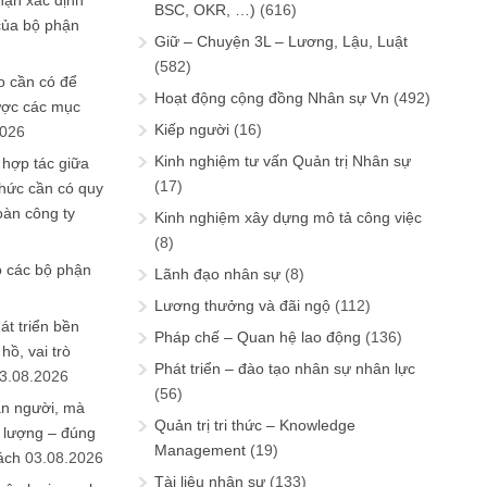
hận xác định
BSC, OKR, …)
(616)
của bộ phận
Giữ – Chuyện 3L – Lương, Lậu, Luật
(582)
 cần có để
Hoạt động cộng đồng Nhân sự Vn
(492)
ược các mục
Kiếp người
(16)
2026
Kinh nghiệm tư vấn Quản trị Nhân sự
 hợp tác giữa
(17)
chức cần có quy
oàn công ty
Kinh nghiệm xây dựng mô tả công việc
(8)
o các bộ phận
Lãnh đạo nhân sự
(8)
Lương thưởng và đãi ngộ
(112)
át triển bền
Pháp chế – Quan hệ lao động
(136)
ồ, vai trò
Phát triển – đào tạo nhân sự nhân lực
3.08.2026
(56)
ần người, mà
Quản trị tri thức – Knowledge
 lượng – đúng
Management
(19)
ách
03.08.2026
Tài liệu nhân sự
(133)