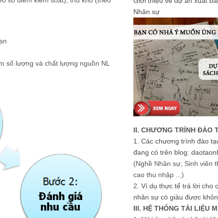
eo số điểm kiểm soát), thủ kho (theo
Giới thiệu về dự án xuất b
Nhân sự
hạn
ảm số lượng và chất lượng nguồn NL
II. CHƯƠNG TRÌNH ĐÀO 
1.
Các chương trình đào tạ
đang có trên blog: daotaon
(Nghề Nhân sự, Sinh viên t
cao thu nhập ...)
2.
Ví dụ thực tế trả lời cho
nhân sự có giàu được khôn
III. HỆ THỐNG TÀI LIỆU 