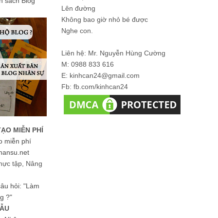
ản sách Blog
Lên đường
Không bao giờ nhỏ bé được
Nghe con.
Liên hệ: Mr. Nguyễn Hùng Cường
M: 0988 833 616
E: kinhcan24@gmail.com
Fb: fb.com/kinhcan24
TẠO MIỄN PHÍ
o miễn phí
hansu.net
hực tập, Nâng
 câu hỏi: "Làm
g ?"
MẪU