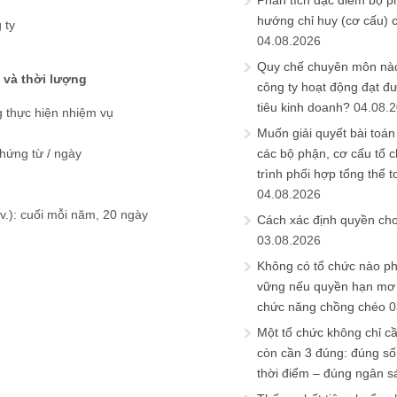
Phân tích đặc điểm bộ p
hướng chỉ huy (cơ cấu) 
 ty
04.08.2026
Quy chế chuyên môn nào
 và thời lượng
công ty hoạt động đạt đ
tiêu kinh doanh?
04.08.
g thực hiện nhiệm vụ
Muốn giải quyết bài toán
chứng từ / ngày
các bộ phận, cơ cấu tổ 
trình phối hợp tổng thể t
04.08.2026
v.): cuối mỗi năm, 20 ngày
Cách xác định quyền ch
03.08.2026
Không có tổ chức nào ph
vững nếu quyền hạn mơ h
chức năng chồng chéo
0
Một tổ chức không chỉ c
còn cần 3 đúng: đúng số
thời điểm – đúng ngân s