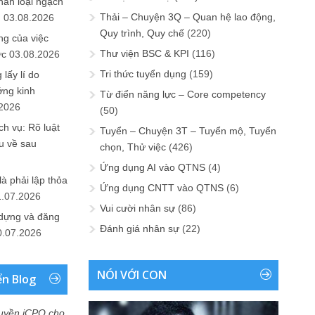
hân loại ngạch
Thải – Chuyện 3Q – Quan hệ lao động,
n
03.08.2026
Quy trình, Quy chế
(220)
ng của việc
Thư viện BSC & KPI
(116)
ức
03.08.2026
Tri thức tuyển dụng
(159)
lấy lí do
ớng kinh
Từ điển năng lực – Core competency
.2026
(50)
h vụ: Rõ luật
Tuyển – Chuyện 3T – Tuyển mộ, Tuyển
u về sau
chọn, Thử việc
(426)
Ứng dụng AI vào QTNS
(4)
là phải lập thỏa
Ứng dụng CNTT vào QTNS
(6)
1.07.2026
Vui cười nhân sự
(86)
 dựng và đăng
Đánh giá nhân sự
(22)
0.07.2026
NÓI VỚI CON
ển Blog
uyền iCPO cho