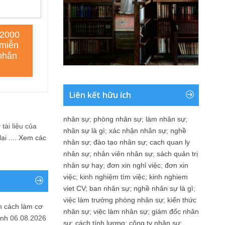
Liên kết hữu ích
nhân sự
;
phòng nhân sự
;
làm nhân sự
;
tài liệu của
nhân sự là gì
;
xác nhận nhân sự
;
nghề
i ....
Xem các
nhân sự
;
đào tạo nhân sự
;
cach quan ly
nhân sự
;
nhân viên nhân sự
;
sách quản trị
nhân sự hay
;
đơn xin nghỉ việc
;
đơn xin
việc
;
kinh nghiệm tìm việc
;
kinh nghiem
viet CV
;
ban nhân sự
;
nghề nhân sự là gì
;
việc làm trưởng phòng nhân sự
;
kiến thức
n cách làm cơ
nhân sự
;
việc làm nhân sự
;
giám đốc nhân
anh
06.08.2026
sự
;
cách tính lương
;
công ty nhân sự
;