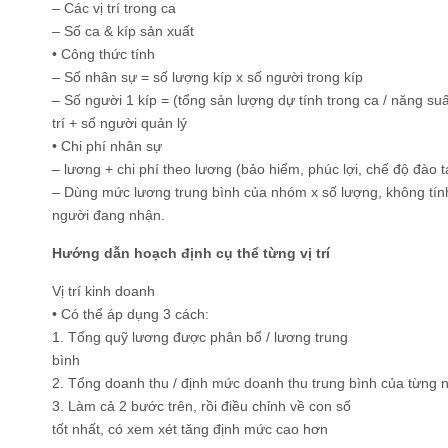
– Các vị trí trong ca
– Số ca & kíp sản xuất
• Công thức tính
– Số nhân sự = số lượng kíp x số người trong kíp
– Số người 1 kíp = (tổng sản lượng dự tính trong ca / năng suất
trí + số người quản lý
• Chi phí nhân sự
– lương + chi phí theo lương (bảo hiểm, phúc lợi, chế độ đào tạ
– Dùng mức lương trung bình của nhóm x số lượng, không tín
người đang nhận.
Hướng dẫn hoạch định cụ thể từng vị trí
Vị trí kinh doanh
• Có thể áp dụng 3 cách:
1. Tổng quỹ lương được phân bổ / lương trung
bình
2. Tổng doanh thu / định mức doanh thu trung bình của từng
3. Làm cả 2 bước trên, rồi điều chỉnh về con số
tốt nhất, có xem xét tăng định mức cao hơn