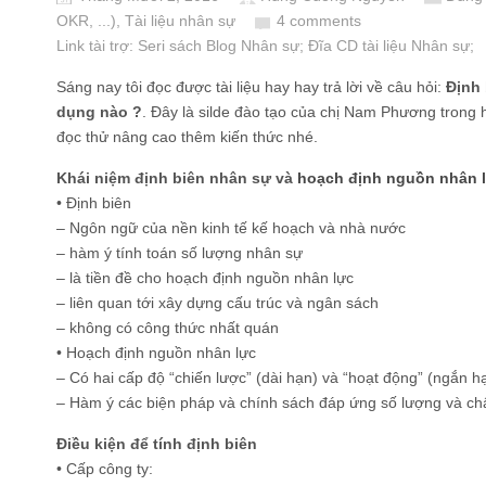
OKR, ...)
,
Tài liệu nhân sự
4 comments
Link tài trợ:
Seri sách Blog Nhân sự
; Đĩa CD
tài liệu Nhân sự
;
Sáng nay tôi đọc được tài liệu hay hay trả lời về câu hỏi:
Định 
dụng nào ?
. Đây là silde đào tạo của chị Nam Phương trong 
đọc thử nâng cao thêm kiến thức nhé.
Khái niệm định biên nhân sự và
hoạch định nguồn nhân 
• Định biên
– Ngôn ngữ của nền kinh tế kế hoạch và nhà nước
– hàm ý tính toán số lượng nhân sự
– là tiền đề cho hoạch định nguồn nhân lực
– liên quan tới xây dựng cấu trúc và ngân sách
– không có công thức nhất quán
• Hoạch định nguồn nhân lực
– Có hai cấp độ “chiến lược” (dài hạn) và “hoạt động” (ngắn h
– Hàm ý các biện pháp và chính sách đáp ứng số lượng và ch
Điều kiện để tính định biên
• Cấp công ty: