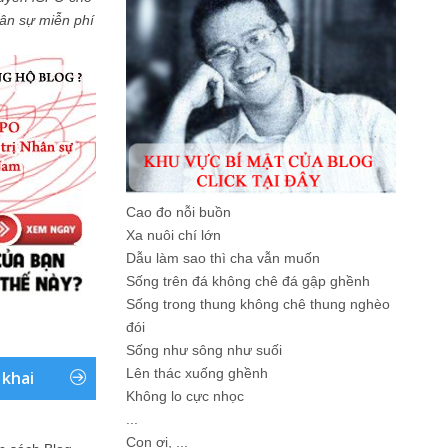
Nhân sự miễn phí
Cao đo nỗi buồn
Xa nuôi chí lớn
Dẫu làm sao thì cha vẫn muốn
Sống trên đá không chê đá gập ghềnh
Sống trong thung không chê thung nghèo
đói
Sống như sông như suối
Lên thác xuống ghềnh
 khai
Không lo cực nhọc
...
Con ơi, ...