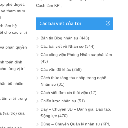
ợp phê duyệt,
Cách làm KPI
;
in và tham mưu
6
Các bài viết của tôi
ch làm hệ
t cho các vị trí
Bản tin Blog nhân sự
(443)
6
Các bài viết về Nhân sự
(344)
 và phân quyền
Các công việc Phòng Nhân sự phải làm
(43)
ính toán định
ho từng vị trí
Các vấn đề khác
(258)
Cách thức tăng thu nhập trong nghề
phân bổ nhiệm
Nhân sự
(31)
Cách viết đơn xin thôi việc
(17)
tên vị trí trong
Chiến lược nhân sự
(51)
Dạy – Chuyện 3Đ – Đánh giá, Đào tạo,
 (vai trò) của
Động lực
(470)
Dùng – Chuyện Quản lý nhân sự (KPI,