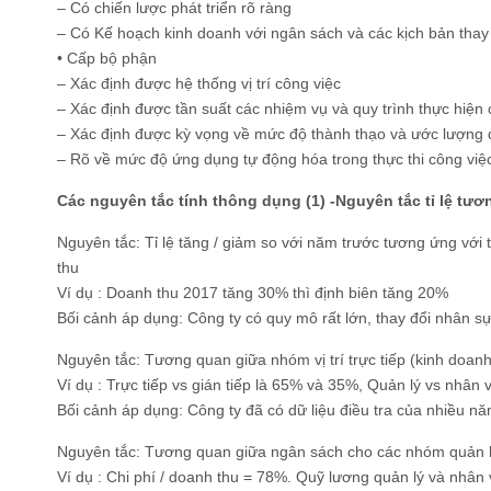
– Có chiến lược phát triển rõ ràng
– Có Kế hoạch kinh doanh với ngân sách và các kịch bản thay
• Cấp bộ phận
– Xác định được hệ thống vị trí công việc
– Xác định được tần suất các nhiệm vụ và quy trình thực hiện
– Xác định được kỳ vọng về mức độ thành thạo và ước lượng đư
– Rõ về mức độ ứng dụng tự động hóa trong thực thi công việc
Các nguyên tắc tính thông dụng (1) -Nguyên tắc tỉ lệ tư
Nguyên tắc: Tỉ lệ tăng / giảm so với năm trước tương ứng vớ
thu
Ví dụ : Doanh thu 2017 tăng 30% thì định biên tăng 20%
Bối cảnh áp dụng: Công ty có quy mô rất lớn, thay đổi nhân sự
Nguyên tắc: Tương quan giữa nhóm vị trí trực tiếp (kinh doanh v
Ví dụ : Trực tiếp vs gián tiếp là 65% và 35%, Quản lý vs nhân 
Bối cảnh áp dụng: Công ty đã có dữ liệu điều tra của nhiều n
Nguyên tắc: Tương quan giữa ngân sách cho các nhóm quản lý v
Ví dụ : Chi phí / doanh thu = 78%. Quỹ lương quản lý và nhân