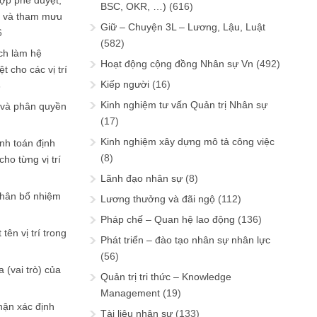
ợp phê duyệt,
BSC, OKR, …)
(616)
in và tham mưu
Giữ – Chuyện 3L – Lương, Lậu, Luật
6
(582)
ch làm hệ
Hoạt động cộng đồng Nhân sự Vn
(492)
t cho các vị trí
Kiếp người
(16)
6
Kinh nghiệm tư vấn Quản trị Nhân sự
 và phân quyền
(17)
Kinh nghiệm xây dựng mô tả công việc
ính toán định
(8)
ho từng vị trí
Lãnh đạo nhân sự
(8)
phân bổ nhiệm
Lương thưởng và đãi ngộ
(112)
Pháp chế – Quan hệ lao động
(136)
tên vị trí trong
Phát triển – đào tạo nhân sự nhân lực
(56)
 (vai trò) của
Quản trị tri thức – Knowledge
Management
(19)
hận xác định
Tài liệu nhân sự
(133)