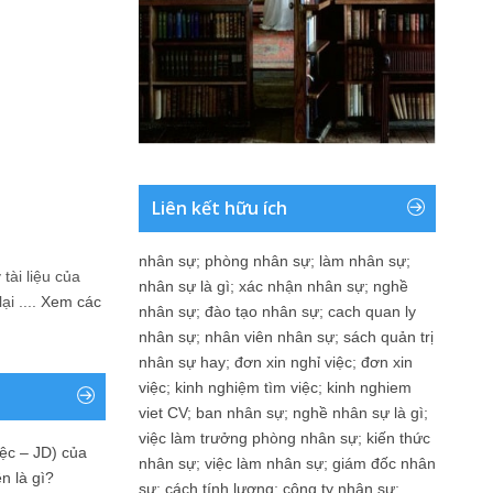
Liên kết hữu ích
nhân sự
;
phòng nhân sự
;
làm nhân sự
;
tài liệu của
nhân sự là gì
;
xác nhận nhân sự
;
nghề
i ....
Xem các
nhân sự
;
đào tạo nhân sự
;
cach quan ly
nhân sự
;
nhân viên nhân sự
;
sách quản trị
nhân sự hay
;
đơn xin nghỉ việc
;
đơn xin
việc
;
kinh nghiệm tìm việc
;
kinh nghiem
viet CV
;
ban nhân sự
;
nghề nhân sự là gì
;
việc làm trưởng phòng nhân sự
;
kiến thức
ệc – JD) của
nhân sự
;
việc làm nhân sự
;
giám đốc nhân
n là gì?
sự
;
cách tính lương
;
công ty nhân sự
;