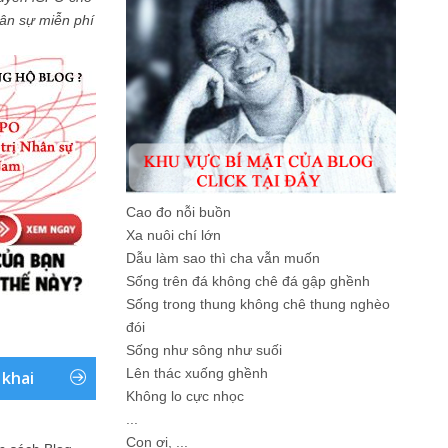
Nhân sự miễn phí
Cao đo nỗi buồn
Xa nuôi chí lớn
Dẫu làm sao thì cha vẫn muốn
Sống trên đá không chê đá gập ghềnh
Sống trong thung không chê thung nghèo
đói
Sống như sông như suối
Lên thác xuống ghềnh
 khai
Không lo cực nhọc
...
Con ơi, ...