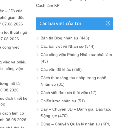
Cách làm KPI
;
ệc – JD) của
 phó giám đốc
Các bài viết của tôi
?
07.08.2026
n từ, thuật ngữ
Bản tin Blog nhân sự
(443)
07.08.2026
Các bài viết về Nhân sự
(344)
ả công việc
Các công việc Phòng Nhân sự phải làm
(43)
 việc và phiếu
tin công việc
Các vấn đề khác
(258)
Cách thức tăng thu nhập trong nghề
 dựng mô tả
Nhân sự
(31)
06.08.2026
Cách viết đơn xin thôi việc
(17)
ục đích thiết kế
Chiến lược nhân sự
(51)
026
Dạy – Chuyện 3Đ – Đánh giá, Đào tạo,
n cách làm cơ
Động lực
(470)
anh
06.08.2026
Dùng – Chuyện Quản lý nhân sự (KPI,