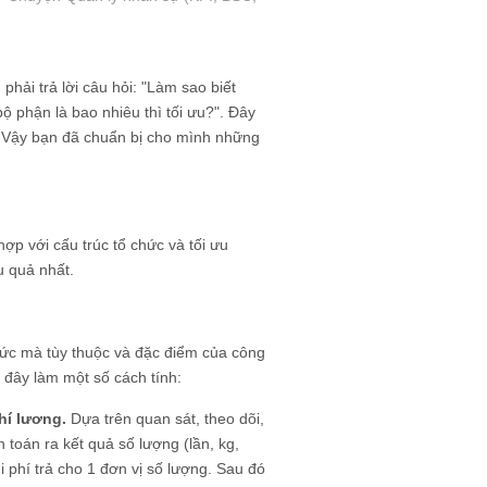
hải trả lời câu hỏi: "Làm sao biết
ộ phận là bao nhiêu thì tối ưu?". Đây
". Vậy bạn đã chuẩn bị cho mình những
ợp với cấu trúc tổ chức và tối ưu
u quả nhất.
hức mà tùy thuộc và đặc điểm của công
i đây làm một số cách tính:
hí lương.
Dựa trên quan sát, theo dõi,
 toán ra kết quả số lượng (lần, kg,
i phí trả cho 1 đơn vị số lượng. Sau đó