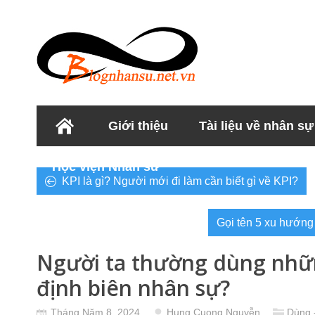
Giới thiệu
Tài liệu về nhân sự
Học viện Nhân sư
KPI là gì? Người mới đi làm cần biết gì về KPI?
Gọi tên 5 xu hướng
Người ta thường dùng nhữn
định biên nhân sự?
Tháng Năm 8, 2024
Hung Cuong Nguyễn
Dùng 