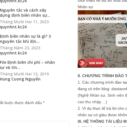
quynhnt.kc24
Giới thiệu về dự án xuất b
Nhân sự
Nguyên tắc và cách xây
dựng định biên nhân sự...
Tháng Mười Hai 11, 2023
quynhnt.kc24
Định biên nhân sự là gì? 3
nguyên tắc khi địn...
Tháng Năm 23, 2023
quynhnt.kc24
File Định biên chi phí – nhân
sự và tín...
Tháng Mười Hai 13, 2019
II. CHƯƠNG TRÌNH ĐÀO 
Hung Cuong Nguyễn
1.
Các chương trình đào tạ
đang có trên blog: daotaon
(Nghề Nhân sự, Sinh viên t
cao thu nhập ...)
ắt buộc được đánh dấu
*
2.
Ví dụ thực tế trả lời cho
nhân sự có giàu được khôn
III. HỆ THỐNG TÀI LIỆU 