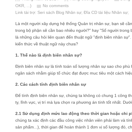
OKR, ...)
No comments
Link tài trợ:
Seri sách Blog Nhân sự
; Đĩa CD
tài liệu Nhân sự
;
Là một người xây dựng hệ thống Quản trị nhân sự, bạn sẽ cần p
trong bộ phận sẽ cần bao nhiêu người?" hay "Số người trong b
là những câu hỏi liên quan đến thuật ngữ "định biên nhân sự
kiến thức về thuật ngữ này chưa?
1. Thế nào là định biên nhân sự?
Định biên nhân sự là tính toán số lượng nhân sự sao cho phù h
ngân sách nhằm giúp tổ chức đạt được muc tiêu một cách hiệ
2. Các cách tính định biên nhân sự
Để tính định biên nhân sự, chúng ta không có chung 1 công t
ty, lĩnh vực, vị trí mà lựa chọn ra phương án tính tốt nhất. Dướ
2.1 Sử dụng định mức lao động theo thời gian hoặc chi p
chúng ta xác định các đầu công việc nhân viên phải làm và tính
sản phẩm...), thời gian để hoàn thành 1 đơn vị số lượng đó, ch