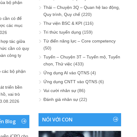
của bộ phận
Thải – Chuyện 3Q – Quan hệ lao động,
Quy trình, Quy chế
(220)
 cần có để
Thư viện BSC & KPI
(116)
ược các mục
Tri thức tuyển dụng
(159)
2026
Từ điển năng lực – Core competency
 hợp tác giữa
(50)
chức cần có quy
oàn công ty
Tuyển – Chuyện 3T – Tuyển mộ, Tuyển
chọn, Thử việc
(433)
o các bộ phận
Ứng dụng AI vào QTNS
(4)
Ứng dụng CNTT vào QTNS
(6)
át triển bền
Vui cười nhân sự
(86)
ồ, vai trò
Đánh giá nhân sự
(22)
3.08.2026
NÓI VỚI CON
ển Blog
uyền iCPO cho