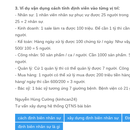
3. Ví dụ vận dụng cách tính định viên vào từng vị trí:
- Nhân sự: 1 nhân viên nhân sự phục vự được 25 người trong c
25 = 2 nhân sự.
- Kinh doanh: 1 sale làm ra được 100 triệu. Để cần 1 tỷ thì cần 
người.
- Kế toán: Hàng ngày xử lý được 100 chứng từ / ngày. Như vậy
500/ 100 = 5 người.
- Công nhân: 50 sản phẩm / ca / người. Cần 1000 sản phẩm. S
người.
- Quản lý: Cứ 1 quản lý thì có thể quản lý được 7 người. Công 
- Mua hàng: 1 người có thể xử lý mua được 200 triệu tiền hàn
hàng/ ngày thì cần 600/200 = 3 người.
- Bác sỹ: 1 bác sỹ tương ứng 7 giường bệnh. Bệnh viện có 21 
Nguyễn Hùng Cường (kinhcan24)
Tư vấn xây dựng hệ thống QTNS bài bản
cách định biên nhân sự
xây dựng định biên nhân sự
Đị
định biên nhân sự là gì