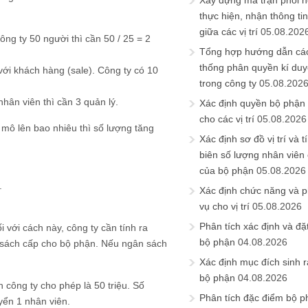
Xây dựng ma trận phối h
thực hiện, nhận thông t
giữa các vị trí
05.08.202
ng ty 50 người thì cần 50 / 25 = 2
Tổng hợp hướng dẫn cá
thống phân quyền kí duyệ
 với khách hàng (sale). Công ty có 10
trong công ty
05.08.202
nhân viên thì cần 3 quản lý.
Xác định quyền bộ phận
cho các vị trí
05.08.2026
 mô lên bao nhiêu thì số lượng tăng
Xác định sơ đồ vị trí và t
biên số lượng nhân viên c
của bộ phận
05.08.2026
.
Xác định chức năng và 
vụ cho vị trí
05.08.2026
Phân tích xác định và đặt 
 với cách này, công ty cần tính ra
bộ phận
04.08.2026
n sách cấp cho bộ phận. Nếu ngân sách
Xác định mục đích sinh ra
bộ phận
04.08.2026
 công ty cho phép là 50 triệu. Số
Phân tích đặc điểm bộ p
yển 1 nhân viên.