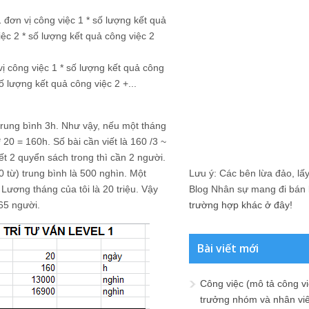
 đơn vị công việc 1 * số lượng kết quả
iệc 2 * số lượng kết quả công việc 2
vị công việc 1 * số lượng kết quả công
ố lượng kết quả công việc 2 +...
 trung bình 3h. Như vậy, nếu một tháng
* 20 = 160h. Số bài cần viết là 160 /3 ~
t 2 quyển sách trong thì cần 2 người.
0 từ) trung bình là 500 nghìn. Một
Lưu ý: Các bên lừa đảo, lấy 
ương tháng của tôi là 20 triệu. Vậy
Blog Nhân sự mang đi bán lạ
,65 người.
trường hợp khác ở đây!
Bài viết mới
Công việc (mô tả công vi
trưởng nhóm và nhân viê