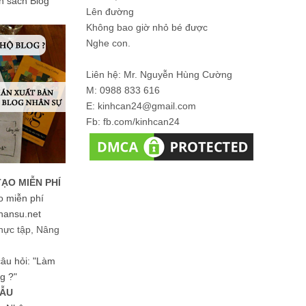
ản sách Blog
Lên đường
Không bao giờ nhỏ bé được
Nghe con.
Liên hệ: Mr. Nguyễn Hùng Cường
M: 0988 833 616
E: kinhcan24@gmail.com
Fb: fb.com/kinhcan24
TẠO MIỄN PHÍ
o miễn phí
hansu.net
hực tập, Nâng
 câu hỏi: "Làm
g ?"
MẪU