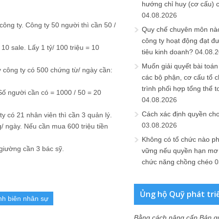
hướng chỉ huy (cơ cấu) 
04.08.2026
ông ty. Công ty 50 người thì cần 50 /
Quy chế chuyên môn nào
công ty hoạt động đạt đ
10 sale. Lấy 1 tỷ/ 100 triệu = 10
tiêu kinh doanh?
04.08.
Muốn giải quyết bài toán
 công ty có 500 chứng từ/ ngày cần:
các bộ phận, cơ cấu tổ 
trình phối hợp tổng thể t
ố người cần có = 1000 / 50 = 20
04.08.2026
Cách xác định quyền ch
ty có 21 nhân viên thì cần 3 quản lý.
03.08.2026
g/ ngày. Nếu cần mua 600 triệu tiền
Không có tổ chức nào ph
giường cần 3 bác sỹ.
vững nếu quyền hạn mơ h
chức năng chồng chéo
0
Ủng hộ Quỹ phát tri
nh biên nhân sự
Bằng cách nâng cấp Bản q