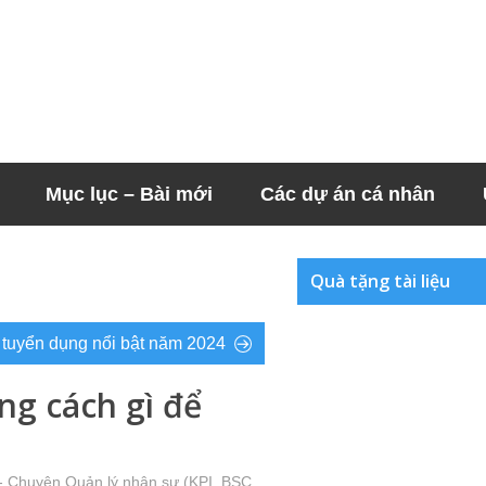
Mục lục – Bài mới
Các dự án cá nhân
Quà tặng tài liệu
 tuyển dụng nổi bật năm 2024
g cách gì để
- Chuyện Quản lý nhân sự (KPI, BSC,