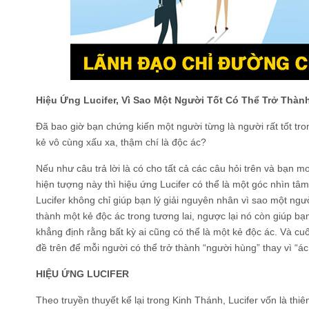
Hiệu Ứng Lucifer, Vì Sao Một Người Tốt Có Thể Trở Thàn
Đã bao giờ bạn chứng kiến một người từng là người rất tốt tro
kẻ vô cùng xấu xa, thậm chí là độc ác?
Nếu như câu trả lời là có cho tất cả các câu hỏi trên và bạn 
hiện tượng này thì hiệu ứng Lucifer có thể là một góc nhìn tâm
Lucifer không chỉ giúp bạn lý giải nguyên nhân vì sao một ngườ
thành một kẻ độc ác trong tương lai, ngược lại nó còn giúp bạ
khẳng định rằng bất kỳ ai cũng có thể là một kẻ độc ác. Và cu
đề trên để mỗi người có thể trở thành “người hùng” thay vì “ác
HIỆU ỨNG LUCIFER
Theo truyền thuyết kể lại trong Kinh Thánh, Lucifer vốn là th