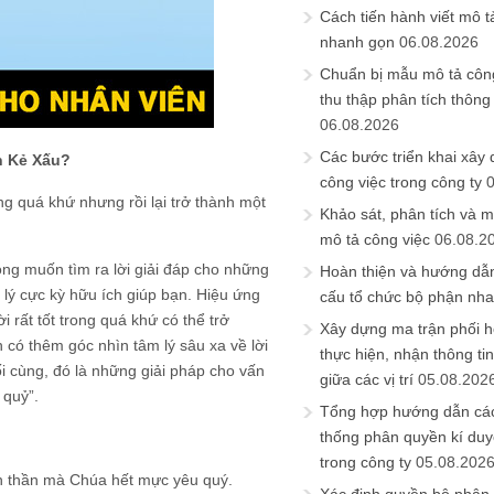
Cách tiến hành viết mô t
nhanh gọn
06.08.2026
Chuẩn bị mẫu mô tả công
thu thập phân tích thông 
06.08.2026
Các bước triển khai xây
h Kẻ Xấu?
công việc trong công ty
ng quá khứ nhưng rồi lại trở thành một
Khảo sát, phân tích và m
mô tả công việc
06.08.2
mong muốn tìm ra lời giải đáp cho những
Hoàn thiện và hướng dẫ
 lý cực kỳ hữu ích giúp bạn. Hiệu ứng
cấu tổ chức bộ phận nh
i rất tốt trong quá khứ có thể trở
Xây dựng ma trận phối h
n có thêm góc nhìn tâm lý sâu xa về lời
thực hiện, nhận thông t
ối cùng, đó là những giải pháp cho vấn
giữa các vị trí
05.08.202
 quỷ”.
Tổng hợp hướng dẫn cá
thống phân quyền kí duyệ
trong công ty
05.08.202
iên thần mà Chúa hết mực yêu quý.