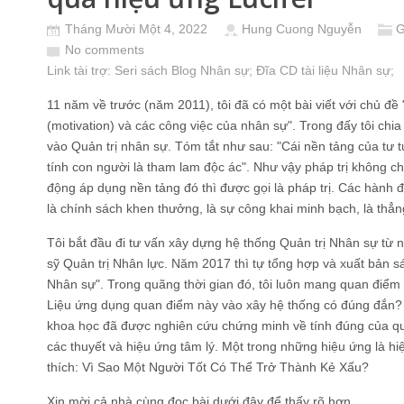
Tháng Mười Một 4, 2022
Hung Cuong Nguyễn
G
No comments
Link tài trợ:
Seri sách Blog Nhân sự
; Đĩa CD
tài liệu Nhân sự
;
11 năm về trước (năm 2011), tôi đã có một bài viết với chủ đề 
(motivation) và các công việc của nhân sự". Trong đấy tôi chia
vào Quản trị nhân sự. Tóm tắt như sau: "Cái nền tảng của tư tưở
tính con người là tham lam độc ác". Như vậy pháp trị không ch
động áp dụng nền tảng đó thì được gọi là pháp trị. Các hành độ
là chính sách khen thưởng, là sự công khai minh bạch, là thẳng 
Tôi bắt đầu đi tư vấn xây dựng hệ thống Quản trị Nhân sự từ
sỹ Quản trị Nhân lực. Năm 2017 thì tự tổng hợp và xuất bản s
Nhân sự". Trong quãng thời gian đó, tôi luôn mang quan điểm v
Liệu ứng dụng quan điểm này vào xây hệ thống có đúng đắn? Kh
khoa học đã được nghiên cứu chứng minh về tính đúng của qu
các thuyết và hiệu ứng tâm lý. Một trong những hiệu ứng là hi
thích: Vì Sao Một Người Tốt Có Thể Trở Thành Kẻ Xấu?
Xin mời cả nhà cùng đọc bài dưới đây để thấy rõ hơn.