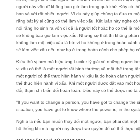
người này vốn dĩ không bao giờ làm trong quá khứ. Đây có thể
bạn và với rất nhiều người. Ví dụ này giúp chúng ta đưa ra m
rằng bất kỳ ai cũng có thể làm việc xấu. Kết luận này nghe có
nói rằng họ sinh ra vốn dĩ đã là người tốt hoặc họ có thể là mộ
sẽ không bao giờ làm việc xấu. Nhưng sự thật thì không phải n
không làm một việc xấu là bởi vì họ không ở trong hoàn cảnh 
sẽ làm việc xấu nếu như họ ở trong hoàn cảnh cho phép họ có
Điều thú vị hơn mà hiệu ứng Lucifer lý giải về những người là
vi xấu có thể là một người rất bình thường về mặt thể trạng t
một người có thể thực hiện hành vi xấu là do hoàn cảnh ngườ
thể thực hiện hành vi xấu. Khi một người được đặt vào một hoà
đổi, thậm chí biến đổi hoàn toàn. Điều này có thể được mô tả 
“If you want to change a person, you have got to change the si
situation, you have got to know where the power is, in the syst
Nghĩa là nếu bạn muốn thay đổi một người, bạn phải đặt một
hệ thống khi mà người này được trao quyền để có thể thực hiệ