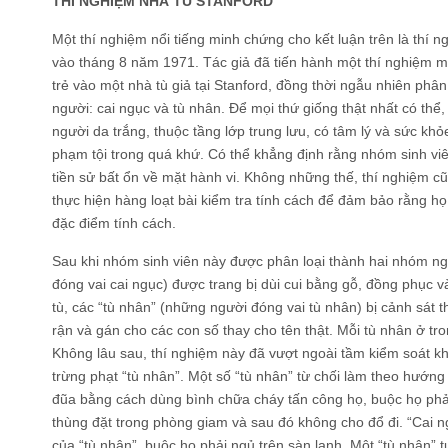
THÍ NGHIỆM NHÀ TÙ STANFORD
Một thí nghiệm nổi tiếng minh chứng cho kết luận trên là thí 
vào tháng 8 năm 1971. Tác giả đã tiến hành một thí nghiệm 
trẻ vào một nhà tù giả tại Stanford, đồng thời ngẫu nhiên phâ
người: cai ngục và tù nhân. Để mọi thứ giống thật nhất có thể
người da trắng, thuộc tầng lớp trung lưu, có tâm lý và sức kh
phạm tội trong quá khứ. Có thể khẳng định rằng nhóm sinh vi
tiền sử bất ổn về mặt hành vi. Không những thế, thí nghiệm c
thực hiện hàng loạt bài kiểm tra tính cách để đảm bảo rằng h
đặc điểm tính cách.
Sau khi nhóm sinh viên này được phân loại thành hai nhóm n
đóng vai cai ngục) được trang bị dùi cui bằng gỗ, đồng phục 
tù, các “tù nhân” (những người đóng vai tù nhân) bị cảnh sát thậ
rận và gán cho các con số thay cho tên thật. Mỗi tù nhân ở tr
Không lâu sau, thí nghiệm này đã vượt ngoài tầm kiểm soát kh
trừng phạt “tù nhân”. Một số “tù nhân” từ chối làm theo hướng 
đũa bằng cách dùng bình chữa cháy tấn công họ, buộc họ phải t
thùng đặt trong phòng giam và sau đó không cho đổ đi. “Cai n
của “tù nhân”, buộc họ phải ngủ trên sàn lạnh. Một “tù nhân” 