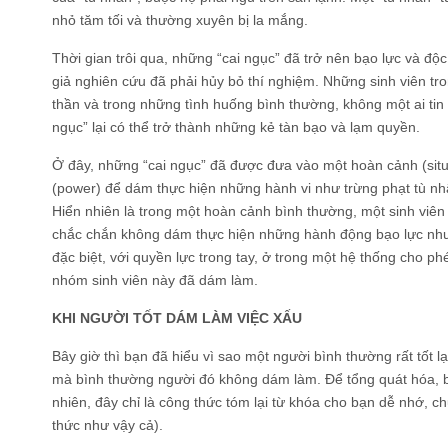
nhỏ tăm tối và thường xuyên bị la mắng.
Thời gian trôi qua, những “cai ngục” đã trở nên bạo lực và độc
giả nghiên cứu đã phải hủy bỏ thí nghiệm. Những sinh viên tron
thần và trong những tình huống bình thường, không một ai tin 
ngục” lại có thể trở thành những kẻ tàn bạo và lạm quyền.
Ở đây, những “cai ngục” đã được đưa vào một hoàn cảnh (situ
(power) để dám thực hiện những hành vi như trừng phạt tù nhâ
Hiển nhiên là trong một hoàn cảnh bình thường, một sinh viê
chắc chắn không dám thực hiện những hành động bạo lực như 
đặc biệt, với quyền lực trong tay, ở trong một hệ thống cho ph
nhóm sinh viên này đã dám làm.
KHI NGƯỜI TỐT DÁM LÀM VIỆC XẤU
Bây giờ thì bạn đã hiểu vì sao một người bình thường rất tốt l
mà bình thường người đó không dám làm. Để tổng quát hóa, bạn
nhiên, đây chỉ là công thức tóm lại từ khóa cho bạn dễ nhớ, 
thức như vậy cả).