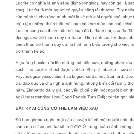
Lucifer có nghĩa là ánh sáng (light-bringing), hay còn gọi là 
star). Lucifer là một người có quyền năng tối thượng. Tuy nhiên
của mình vì cho rằng mình mới là kẻ mà loài người phải phục 
triệu tập những thiên thần nổi loạn và khơi mào cho cuộc chiến
Lucifer cùng các thiên thần nổi loạn đã bị đánh bại, sau đó đã 
địa ngục và trở thành quỷ dữ Satan. Hình ảnh Lucifer được n
thiên thần trở thành quỷ dữ, là hình ảnh biểu tượng cho việc m
trở thành kẻ ác.
Hiệu ứng Lucifer nói lên những mặt tiêu cực, những phần xấu
sách The Lucifer Effect được viết bởi Philip Zimbardo – cựu ch
Psychological Association) và là giáo sư đại học Stanford. D
trái đạo đức và chủ nghĩa anh hùng, những biến đổi tâm lý th
năm, Zimbardo đã lý giải các yếu tố để biến một người bình t
ác (Understanding How Good People Turn Evil) với tên gọi: hiệ
BẤT KỲ AI CŨNG CÓ THỂ LÀM VIỆC XẤU
Đã bao giờ bạn nghe một câu chuyện kể về một người nhìn thấ
cảnh mà chỉ có anh ta/ cô ta ở đó? Ở trong hoàn cảnh không có
cô ta, lòng tham của người đó nổi lên và anh ta/ cô ta thực hi