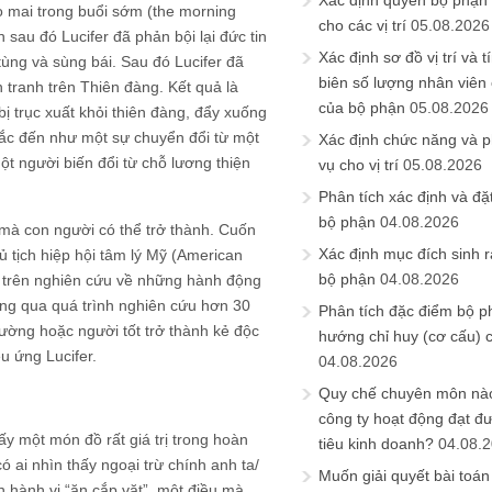
Xác định quyền bộ phận
sao mai trong buổi sớm (the morning
cho các vị trí
05.08.2026
 sau đó Lucifer đã phản bội lại đức tin
Xác định sơ đồ vị trí và t
tùng và sùng bái. Sau đó Lucifer đã
biên số lượng nhân viên c
 tranh trên Thiên đàng. Kết quả là
của bộ phận
05.08.2026
bị trục xuất khỏi thiên đàng, đẩy xuống
hắc đến như một sự chuyển đổi từ một
Xác định chức năng và 
ột người biến đổi từ chỗ lương thiện
vụ cho vị trí
05.08.2026
Phân tích xác định và đặt 
bộ phận
04.08.2026
 mà con người có thể trở thành. Cuốn
Xác định mục đích sinh ra
ủ tịch hiệp hội tâm lý Mỹ (American
bộ phận
04.08.2026
ựa trên nghiên cứu về những hành động
ông qua quá trình nghiên cứu hơn 30
Phân tích đặc điểm bộ p
hường hoặc người tốt trở thành kẻ độc
hướng chỉ huy (cơ cấu) 
u ứng Lucifer.
04.08.2026
Quy chế chuyên môn nào
công ty hoạt động đạt đ
y một món đồ rất giá trị trong hoàn
tiêu kinh doanh?
04.08.
 ai nhìn thấy ngoại trừ chính anh ta/
Muốn giải quyết bài toán
ện hành vi “ăn cắp vặt”, một điều mà