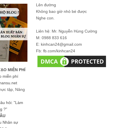
Lên đường
Không bao giờ nhỏ bé được
Nghe con.
Liên hệ: Mr. Nguyễn Hùng Cường
M: 0988 833 616
E: kinhcan24@gmail.com
Fb: fb.com/kinhcan24
TẠO MIỄN PHÍ
o miễn phí
hansu.net
hực tập, Nâng
 câu hỏi: "Làm
g ?"
MẪU
ệu Nhân sự