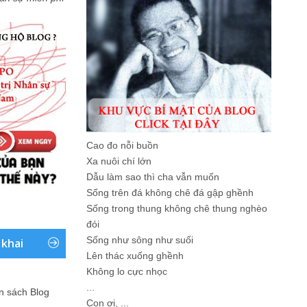
Cao đo nỗi buồn
Xa nuôi chí lớn
Dẫu làm sao thì cha vẫn muốn
Sống trên đá không chê đá gập ghềnh
Sống trong thung không chê thung nghèo
đói
Sống như sông như suối
 khai
Lên thác xuống ghềnh
Không lo cực nhọc
...
ản sách Blog
Con ơi, ...