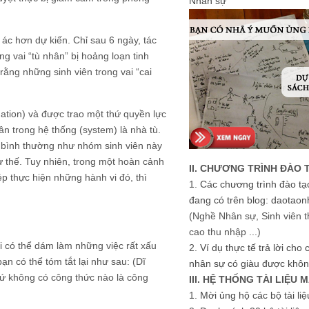
Nhân sự
 ác hơn dự kiến. Chỉ sau 6 ngày, tác
g vai “tù nhân” bị hoảng loạn tinh
rằng những sinh viên trong vai “cai
ation) và được trao một thứ quyền lực
n trong hệ thống (system) là nhà tù.
n bình thường như nhóm sinh viên này
thế. Tuy nhiên, trong một hoàn cảnh
II. CHƯƠNG TRÌNH ĐÀO 
ép thực hiện những hành vi đó, thì
1.
Các chương trình đào tạ
đang có trên blog: daotaon
(Nghề Nhân sự, Sinh viên t
cao thu nhập ...)
ại có thể dám làm những việc rất xấu
2.
Ví dụ thực tế trả lời cho
 có thể tóm tắt lại như sau: (Dĩ
nhân sự có giàu được khôn
chứ không có công thức nào là công
III. HỆ THỐNG TÀI LIỆU 
1.
Mời ủng hộ các bộ tài li