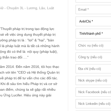
iữ - Chuyện 3L - Lương, Lậu, Luật
"Thuyết pháp trị trong tạo động lực
 sẻ về việc ứng dụng thuyết pháp trị
ng pháp trị là : "lợi" & "hại", "bản
ỉ là pháp luật mà là tất cả những hành
ng đó có thể là: nội quy (pháp luật),
thắn trao đổi ...."
 năm 2014. Đến năm 2016, tôi học thạc
ách với tên "CEO và Hệ thống Quản trị
ề pháp trị để tư vấn cho các đối tác.
i đi sâu tìm hiểu Pháp trị và cơ sở
an điểm, chúng ta sẽ gặp rất nhiều
ệu Ứng Lucifer. Hiệu ứng này giải