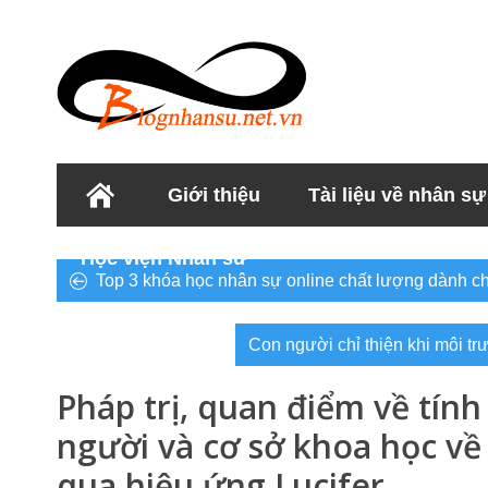
Giới thiệu
Tài liệu về nhân sự
Học viện Nhân sư
Top 3 khóa học nhân sự online chất lượng dành c
Con người chỉ thiện khi môi tr
Pháp trị, quan điểm về tính
người và cơ sở khoa học về
qua hiệu ứng Lucifer