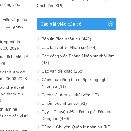
ả công việc
Cách làm KPI
;
 việc và phiếu
Các bài viết của tôi
tin công việc
Bản tin Blog nhân sự
(443)
 dựng mô tả
Các bài viết về Nhân sự
(344)
06.08.2026
Các công việc Phòng Nhân sự phải làm
ục đích thiết kế
(43)
026
Các vấn đề khác
(258)
n cách làm cơ
anh
06.08.2026
Cách thức tăng thu nhập trong nghề
Nhân sự
(31)
ợp phê duyệt,
in và tham mưu
Cách viết đơn xin thôi việc
(17)
6
Chiến lược nhân sự
(51)
ch làm hệ
Dạy – Chuyện 3Đ – Đánh giá, Đào tạo,
t cho các vị trí
Động lực
(470)
6
Dùng – Chuyện Quản lý nhân sự (KPI,