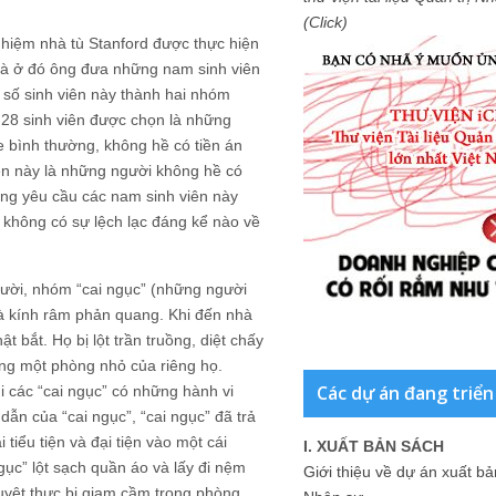
(Click)
nghiệm nhà tù Stanford được thực hiện
mà ở đó ông đưa những nam sinh viên
n số sinh viên này thành hai nhóm
, 28 sinh viên được chọn là những
ỏe bình thường, không hề có tiền án
ên này là những người không hề có
ũng yêu cầu các nam sinh viên này
ọ không có sự lệch lạc đáng kể nào về
gười, nhóm “cai ngục” (những người
và kính râm phản quang. Khi đến nhà
t bắt. Họ bị lột trần truồng, diệt chấy
ong một phòng nhỏ của riêng họ.
Các dự án đang triển
i các “cai ngục” có những hành vi
dẫn của “cai ngục”, “cai ngục” đã trả
iểu tiện và đại tiện vào một cái
I. XUẤT BẢN SÁCH
gục” lột sạch quần áo và lấy đi nệm
Giới thiệu về dự án xuất b
tuyệt thực bị giam cầm trong phòng