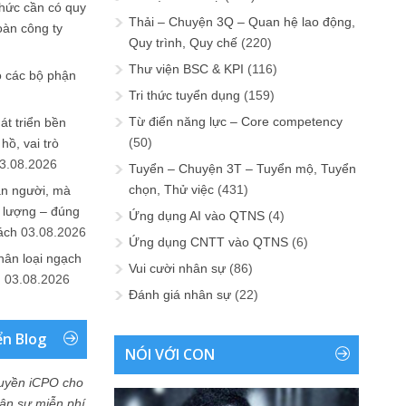
chức cần có quy
Thải – Chuyện 3Q – Quan hệ lao động,
oàn công ty
Quy trình, Quy chế
(220)
Thư viện BSC & KPI
(116)
o các bộ phận
Tri thức tuyển dụng
(159)
Từ điển năng lực – Core competency
át triển bền
(50)
ồ, vai trò
3.08.2026
Tuyển – Chuyện 3T – Tuyển mộ, Tuyển
chọn, Thử việc
(431)
ần người, mà
 lượng – đúng
Ứng dụng AI vào QTNS
(4)
ách
03.08.2026
Ứng dụng CNTT vào QTNS
(6)
hân loại ngạch
Vui cười nhân sự
(86)
n
03.08.2026
Đánh giá nhân sự
(22)
ển Blog
NÓI VỚI CON
uyền iCPO cho
Nhân sự miễn phí