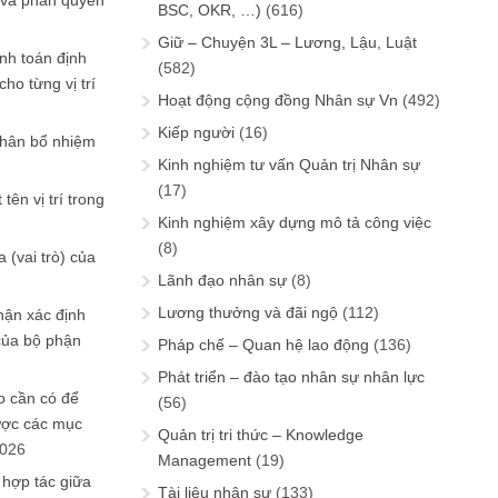
 và phân quyền
BSC, OKR, …)
(616)
Giữ – Chuyện 3L – Lương, Lậu, Luật
ính toán định
(582)
ho từng vị trí
Hoạt động cộng đồng Nhân sự Vn
(492)
Kiếp người
(16)
phân bổ nhiệm
Kinh nghiệm tư vấn Quản trị Nhân sự
(17)
tên vị trí trong
Kinh nghiệm xây dựng mô tả công việc
(8)
 (vai trò) của
Lãnh đạo nhân sự
(8)
Lương thưởng và đãi ngộ
(112)
hận xác định
của bộ phận
Pháp chế – Quan hệ lao động
(136)
Phát triển – đào tạo nhân sự nhân lực
 cần có để
(56)
ược các mục
Quản trị tri thức – Knowledge
2026
Management
(19)
 hợp tác giữa
Tài liệu nhân sự
(133)