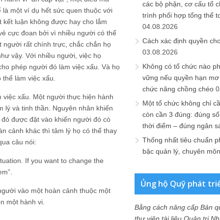
các bộ phận, cơ cấu tổ 
 là một ví dụ hết sức quen thuộc với
trình phối hợp tổng thể t
ột kết luận không được hay cho lắm
04.08.2026
 vẻ cực đoan bởi vì nhiều người có thể
Cách xác định quyền ch
t người rất chính trực, chắc chắn họ
03.08.2026
hư vậy. Với nhiều người, việc họ
Không có tổ chức nào ph
cho phép người đó làm việc xấu. Và họ
vững nếu quyền hạn mơ h
 thể làm việc xấu.
chức năng chồng chéo
0
m việc xấu. Một người thực hiện hành
Một tổ chức không chỉ c
âm lý và tinh thần. Nguyên nhân khiến
còn cần 3 đúng: đúng số
i đó được đặt vào khiến người đó có
thời điểm – đúng ngân s
n cảnh khác thì tâm lý họ có thể thay
Thống nhất tiêu chuẩn p
qua câu nói:
bậc quản lý, chuyên mô
tuation. If you want to change the
em”.
Ủng hộ Quỹ phát tri
 người vào một hoàn cảnh thuộc một
n một hành vi.
Bằng cách nâng cấp Bản q
thư viện tài liệu Quản trị 