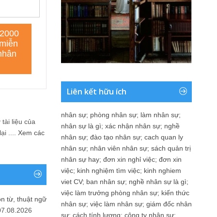
Liên kết hữu ích
nhân sự
;
phòng nhân sự
;
làm nhân sự
;
tài liệu của
nhân sự là gì
;
xác nhận nhân sự
;
nghề
i ....
Xem các
nhân sự
;
đào tạo nhân sự
;
cach quan ly
nhân sự
;
nhân viên nhân sự
;
sách quản trị
nhân sự hay
;
đơn xin nghỉ việc
;
đơn xin
việc
;
kinh nghiệm tìm việc
;
kinh nghiem
viet CV
;
ban nhân sự
;
nghề nhân sự là gì
;
việc làm trưởng phòng nhân sự
;
kiến thức
n từ, thuật ngữ
nhân sự
;
việc làm nhân sự
;
giám đốc nhân
07.08.2026
sự
;
cách tính lương
;
công ty nhân sự
;