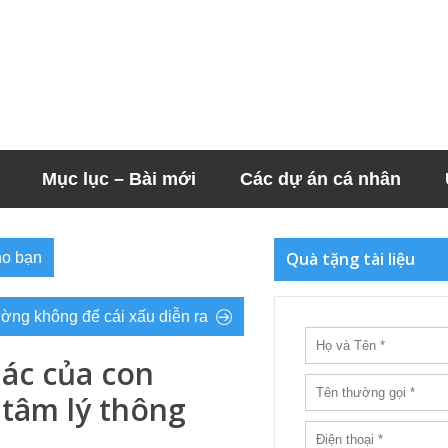
Mục lục – Bài mới
Các dự án cá nhân
Quà tặng tài liệu
ho bạn
ường không để cái xấu diễn ra
 ác của con
 tâm lý thông