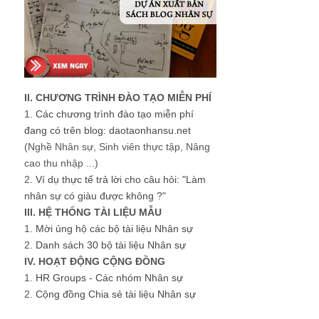
II. CHƯƠNG TRÌNH ĐÀO TẠO MIỄN PHÍ
1.
Các chương trình đào tạo miễn phí
đang có trên blog: daotaonhansu.net
(Nghề Nhân sự, Sinh viên thực tập, Nâng
cao thu nhập ...)
2.
Ví dụ thực tế trả lời cho câu hỏi: "Làm
nhân sự có giàu được không ?"
III. HỆ THỐNG TÀI LIỆU MẪU
1.
Mời ủng hộ các bộ tài liệu Nhân sự
2.
Danh sách 30 bộ tài liệu Nhân sự
IV. HOẠT ĐỘNG CỘNG ĐỒNG
1.
HR Groups - Các nhóm Nhân sự
2.
Cộng đồng Chia sẻ tài liệu Nhân sự