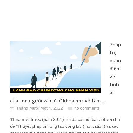
Pháp
trị,
quan
điểm
về
tính
ác
của con người và cơ sở khoa học về tâm ...
Tháng Mười Một 4, 2022
no comments
11 năm về trước (năm 2011), tôi đã có một bài viết với chủ
đề "Thuyết pháp trị trong tạo động lực (motivation) và các