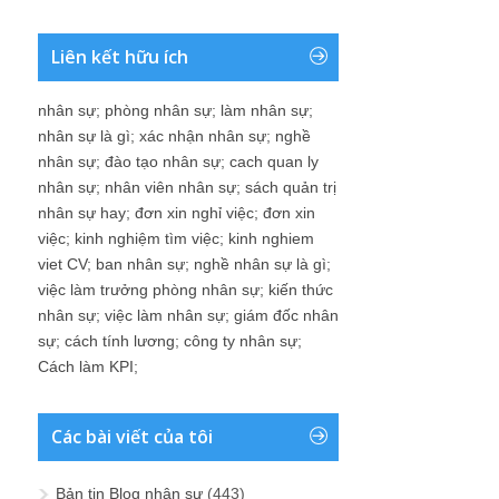
Liên kết hữu ích
nhân sự
;
phòng nhân sự
;
làm nhân sự
;
nhân sự là gì
;
xác nhận nhân sự
;
nghề
nhân sự
;
đào tạo nhân sự
;
cach quan ly
nhân sự
;
nhân viên nhân sự
;
sách quản trị
nhân sự hay
;
đơn xin nghỉ việc
;
đơn xin
việc
;
kinh nghiệm tìm việc
;
kinh nghiem
viet CV
;
ban nhân sự
;
nghề nhân sự là gì
;
việc làm trưởng phòng nhân sự
;
kiến thức
nhân sự
;
việc làm nhân sự
;
giám đốc nhân
sự
;
cách tính lương
;
công ty nhân sự
;
Cách làm KPI
;
Các bài viết của tôi
Bản tin Blog nhân sự
(443)