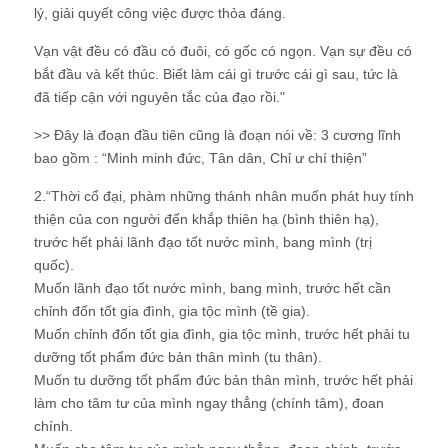
lý, giải quyết công việc được thỏa đáng.
Vạn vật đều có đầu có đuôi, có gốc có ngọn. Vạn sự đều có
bắt đầu và kết thúc. Biết làm cái gì trước cái gì sau, tức là
đã tiếp cận với nguyên tắc của đạo rồi."
>> Đây là đoạn đầu tiên cũng là đoạn nói về: 3 cương lĩnh
bao gồm : “Minh minh đức, Tân dân, Chỉ ư chí thiện”
2.“Thời cổ đại, phàm những thánh nhân muốn phát huy tính
thiện của con người đến khắp thiên hạ (bình thiên hạ),
trước hết phải lãnh đạo tốt nước mình, bang mình (trị
quốc).
Muốn lãnh đạo tốt nước mình, bang mình, trước hết cần
chỉnh đốn tốt gia đình, gia tộc mình (tề gia).
Muốn chỉnh đốn tốt gia đình, gia tộc mình, trước hết phải tu
dưỡng tốt phẩm đức bản thân mình (tu thân).
Muốn tu dưỡng tốt phẩm đức bản thân mình, trước hết phải
làm cho tâm tư của mình ngay thẳng (chính tâm), đoan
chính.