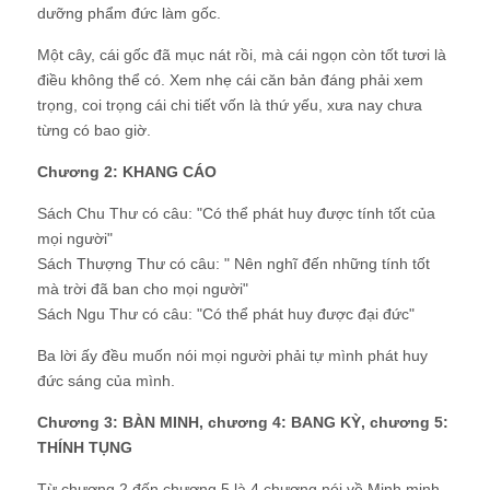
dưỡng phẩm đức làm gốc.
Một cây, cái gốc đã mục nát rồi, mà cái ngọn còn tốt tươi là
điều không thể có. Xem nhẹ cái căn bản đáng phải xem
trọng, coi trọng cái chi tiết vốn là thứ yếu, xưa nay chưa
từng có bao giờ.
Chương 2: KHANG CÁO
Sách Chu Thư có câu: "Có thể phát huy được tính tốt của
mọi người"
Sách Thượng Thư có câu: " Nên nghĩ đến những tính tốt
mà trời đã ban cho mọi người"
Sách Ngu Thư có câu: "Có thể phát huy được đại đức"
Ba lời ấy đều muốn nói mọi người phải tự mình phát huy
đức sáng của mình.
Chương 3: BÀN MINH, chương 4: BANG KỲ, chương 5:
THÍNH TỤNG
Từ chương 2 đến chương 5 là 4 chương nói về Minh minh