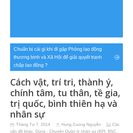
Chuẩn bị cái gì khi đi gặp Phòng lao động
thương binh và Xã Hội để giải quyết tranh
chấp lao động ?
Cách vật, trí tri, thành ý,
chính tâm, tu thân, tề gia,
trị quốc, bình thiên hạ và
nhân sự
Tháng Tư 7, 2014
Hung Cuong Nguyễn
Các
vấn đề khác
,
Dùng - Chuyện Quản lý nhân sự (KPI, BSC,