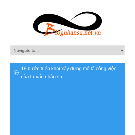
19 bước triển khai xây dựng mô tả công việc
của tư vấn nhân sự