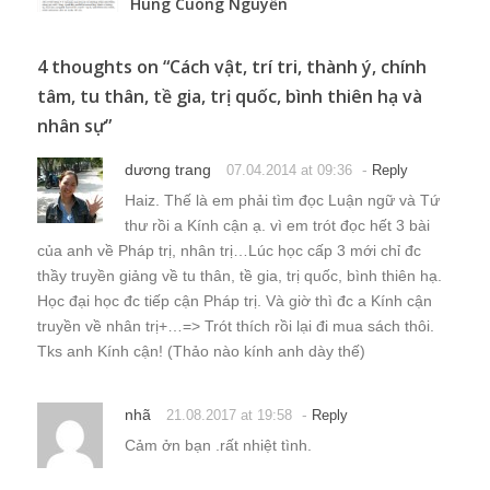
Hung Cuong Nguyễn
4 thoughts on “
Cách vật, trí tri, thành ý, chính
tâm, tu thân, tề gia, trị quốc, bình thiên hạ và
nhân sự
”
dương trang
-
07.04.2014 at 09:36
Reply
Haiz. Thế là em phải tìm đọc Luận ngữ và Tứ
thư rồi a Kính cận ạ. vì em trót đọc hết 3 bài
của anh về Pháp trị, nhân trị…Lúc học cấp 3 mới chỉ đc
thầy truyền giảng về tu thân, tề gia, trị quốc, bình thiên hạ.
Học đại học đc tiếp cận Pháp trị. Và giờ thì đc a Kính cận
truyền về nhân trị+…=> Trót thích rồi lại đi mua sách thôi.
Tks anh Kính cận! (Thảo nào kính anh dày thế)
nhã
-
21.08.2017 at 19:58
Reply
Cảm ởn bạn .rất nhiệt tình.