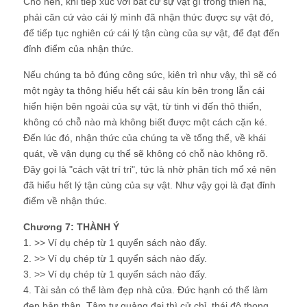
Cho nên, khi tiếp xúc với bất cứ sự vật gì trong thiên hạ,
phải căn cứ vào cái lý mình đã nhận thức được sự vật đó,
để tiếp tục nghiên cứ cái lý tận cùng của sự vật, để đạt đến
đỉnh điểm của nhận thức.
Nếu chúng ta bỏ đúng công sức, kiên trì như vậy, thì sẽ có
một ngày ta thông hiểu hết cái sâu kín bên trong lẫn cái
hiển hiện bên ngoài của sự vật, từ tinh vi đến thô thiển,
không có chỗ nào mà không biết được một cách cặn ké.
Đến lúc đó, nhận thức của chúng ta về tổng thể, về khái
quát, về vận dụng cụ thể sẽ không có chỗ nào không rõ.
Đây gọi là "cách vật trí tri", tức là nhờ phân tích mổ xẻ nên
đã hiểu hết lý tận cùng của sự vật. Như vậy gọi là đạt đỉnh
điểm về nhận thức.
Chương 7: THÀNH Ý
1. >> Ví dụ chép từ 1 quyển sách nào đấy.
2. >> Ví dụ chép từ 1 quyển sách nào đấy.
3. >> Ví dụ chép từ 1 quyển sách nào đấy.
4. Tài sản có thể làm đẹp nhà cửa. Đức hạnh có thể làm
đẹp bản thân. Tâm tư quảng đại thì cử chỉ, thái độ thong