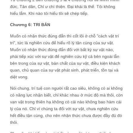
đức, Tân dân, Chỉ ư chí thiện. Đại khái là thế. Tôi không
hiểu lắm. Khi nào tôi hiểu tôi sẽ chép tiếp.
Chương 6: TRI BẢN
Muốn có nhận thức đúng đắn thì cốt lõi ở chỗ "cách vật trí
tri", tức là nghiên cứu để hiểu rõ lý tận cùng của sự vật.
Muốn có nhận thức đúng đắn đối với bất kỳ sự vật nào,
phải tiếp xúc với sự vật để nghiên cứu kỹ cả bên ngoài lẫn
bên trong của sự vật, bản chất của sự vật, điều kiện khách
quan, chủ quan của sự vật phát sinh, phát triển, tồn tại và
diệt vong.
Nói chung, trí tuệ con người rất cao siêu, không có ai không
có năng lực nhận biết, chỉ khác nhau ở mức độ mà thôi, còn
vạn vật trong thiên hạ không có cái nào không bao hàm cái
lý của nó. Chỉ vì chúng ta đối với sự vật, chưa nghiên cứu
hết điều tận cùng, cho nên nhận thức chưa được đầy đủ đó
thôi.