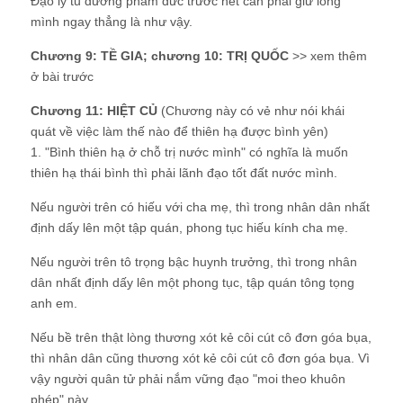
Đạo lý tu dưỡng phẩm đức trước hết cân phải giữ lòng
mình ngay thẳng là như vậy.
Chương 9: TỀ GIA; chương 10: TRỊ QUỐC
>> xem thêm
ở bài trước
Chương 11: HIỆT CỦ
(
Chương này có vẻ như nói khái
quát về việc làm thế nào để thiên hạ được bình yên
)
1. "Bình thiên hạ ở chỗ trị nước mình" có nghĩa là muốn
thiên hạ thái bình thì phải lãnh đạo tốt đất nước mình.
Nếu người trên có hiếu với cha mẹ, thì trong nhân dân nhất
định dấy lên một tập quán, phong tục hiếu kính cha mẹ.
Nếu người trên tô trọng bậc huynh trưởng, thì trong nhân
dân nhất định dấy lên một phong tục, tập quán tông tọng
anh em.
Nếu bề trên thật lòng thương xót kẻ côi cút cô đơn góa bụa,
thì nhân dân cũng thương xót kẻ côi cút cô đơn góa bụa. Vì
vậy người quân tử phải nắm vững đạo "moi theo khuôn
phép" này.