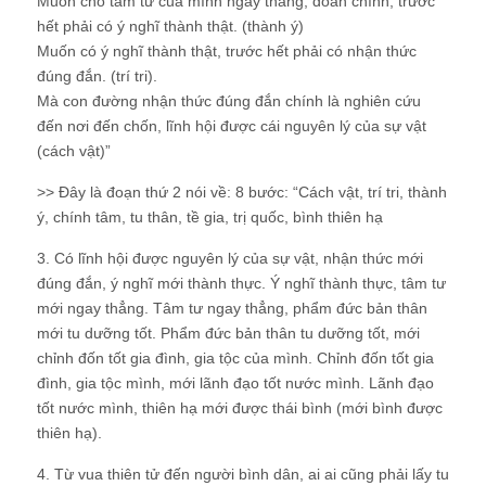
Muốn cho tâm tư của mình ngay thẳng, đoan chính, trước
hết phải có ý nghĩ thành thật. (thành ý)
Muốn có ý nghĩ thành thật, trước hết phải có nhận thức
đúng đắn. (trí tri).
Mà con đường nhận thức đúng đắn chính là nghiên cứu
đến nơi đến chốn, lĩnh hội được cái nguyên lý của sự vật
(cách vật)”
>> Đây là đoạn thứ 2 nói về: 8 bước: “Cách vật, trí tri, thành
ý, chính tâm, tu thân, tề gia, trị quốc, bình thiên hạ
3. Có lĩnh hội được nguyên lý của sự vật, nhận thức mới
đúng đắn, ý nghĩ mới thành thực. Ý nghĩ thành thực, tâm tư
mới ngay thẳng. Tâm tư ngay thẳng, phẩm đức bản thân
mới tu dưỡng tốt. Phẩm đức bản thân tu dưỡng tốt, mới
chỉnh đốn tốt gia đình, gia tộc của mình. Chỉnh đốn tốt gia
đình, gia tộc mình, mới lãnh đạo tốt nước mình. Lãnh đạo
tốt nước mình, thiên hạ mới được thái bình (mới bình được
thiên hạ).
4. Từ vua thiên tử đến người bình dân, ai ai cũng phải lấy tu