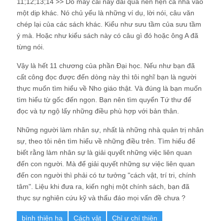
11;12;13;14 >> Do mấy cái này dài quá nên hẹn cả nhà vào
một dịp khác. Nó chủ yếu là những ví dụ, lời nói, câu văn
chép lại của các sách khác. Kiểu như sưu tầm của sưu tầm
ý mà. Hoặc như kiểu sách này có câu gì đó hoặc ông A đã
từng nói.
Vậy là hết 11 chương của phần Đại học
. Nếu như bạn đã
cất công đọc được đến dòng này thì tôi nghĩ bạn là người
thực muốn tìm hiểu về Nho giáo thật. Và đúng là bạn muốn
tìm hiểu từ gốc đến ngọn. Bạn nên tìm quyển Tứ thư để
đọc và tự ngộ lấy những điều phù hợp với bản thân.
Những người làm nhân sự, nhất là những nhà quản trị nhân
sự, theo tôi nên tìm hiểu về những điều trên. Tìm hiểu để
biết rằng làm nhân sự là giải quyết những việc liên quan
đến con người. Mà để giải quyết những sự việc liên quan
đến con người thì phải có tư tưởng "cách vật, trí tri, chính
tâm". Liệu khi đưa ra, kiến nghị một chính sách, bạn đã
thực sự nghiên cứu kỹ và thấu đáo mọi vấn đề chưa ?
bình thiên hạ
Cách vật
Chỉ ư chí thiện