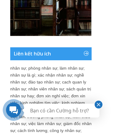
Liên kết hữu ích
nhân sự
;
phòng nhân sự
;
làm nhân sự
;
nhân sự là gì
;
xác nhận nhân sự
;
nghề
nhân sự
;
đào tạo nhân sự
;
cach quan ly
nhân sự
;
nhân viên nhân sự
;
sách quản trị
nhân sự hay
;
đơn xin nghỉ việc
;
đơn xin
việc
;
kinh nghiệm tìm việc
;
kinh nghiem
viet CV
;
ban nhân sự
;
nghề nhân sự là gì
;
Bạn có cần Cường hỗ trợ?
việc làm trưởng phòng nhân sự
;
kiến thức
nhân sự
;
việc làm nhân sự
;
giám đốc nhân
sự
;
cách tính lương
;
công ty nhân sự
;