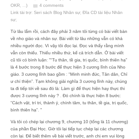
OKR, ...)
4 comments
Link tài trợ:
Seri sách Blog Nhân sự
; Đĩa CD
tài liệu Nhân
sự
;
Từ lâu lắm rồi, cách đây phải 3 năm tôi từng có bài viết bàn
về nho giáo và nhân sự. Bài viết từ lâu những vẫn có khá
nhiều người đọc. Vì vậy tôi đọc lại. Đọc và thấy rằng mình
vẫn còn thiếu. Thiếu nhiều thứ, kể cả trích dẫn. Ở bài viết
cũ tôi có bình luận: "“Tu thân, tề gia, trị quốc, bình thiên hạ”
là 4 bước trong 8 bước để thực hiện 3 cương lĩnh của Nho
giáo. 3 cương lĩnh bao gồm : “Minh minh đức, Tân dân, Chỉ
ư chí thiện”. Tạm không giải nghĩa 3 cương lĩnh này, chúng
ta đi tiếp tới về sau đó là: Làm gì để thực hiện hay thực thi
được 3 cương lĩnh này ? . Đó chính là thực hiện 8 bước:
“Cách vật, trí tri, thành ý, chính tâm, tu thân, tề gia, trị quốc,
bình thiên hạ”. "
Và tôi có chép lại chương 9, chương 10 (tổng là 11 chương)
của phần Đại Học. Giờ tôi lại tiếp tục chép lại các chương
còn lại.
Để biết thêm về bài viết trước, anh chị em vui lòng