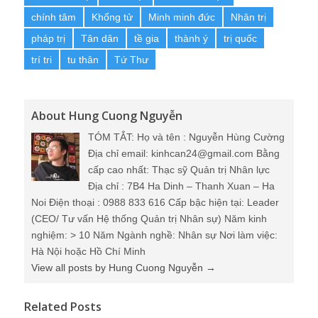
chính tâm
Khổng tử
Minh minh đức
Nhân trị
pháp trị
Tân dân
tề gia
thành ý
trị quốc
trí tri
tu thân
Tứ Thư
About Hung Cuong Nguyễn
TÓM TẮT: Họ và tên : Nguyễn Hùng Cường
Địa chỉ email: kinhcan24@gmail.com Bằng
cấp cao nhất: Thạc sỹ Quản trị Nhân lực
Địa chỉ : 7B4 Ha Dinh – Thanh Xuan – Ha
Noi Điện thoại : 0988 833 616 Cấp bậc hiện tại: Leader
(CEO/ Tư vấn Hệ thống Quản trị Nhân sự) Năm kinh
nghiệm: > 10 Năm Ngành nghề: Nhân sự Nơi làm việc:
Hà Nội hoặc Hồ Chí Minh
View all posts by Hung Cuong Nguyễn
→
Related Posts