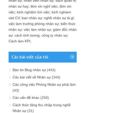
nhân sự
;
nhân viên nhân sự
;
sách quản trị
nhân sự hay
;
đơn xin nghỉ việc
;
đơn xin
việc
;
kinh nghiệm tìm việc
;
kinh nghiem
viet CV
;
ban nhân sự
;
nghề nhân sự là gì
;
việc làm trưởng phòng nhân sự
;
kiến thức
nhân sự
;
việc làm nhân sự
;
giám đốc nhân
sự
;
cách tính lương
;
công ty nhân sự
;
Cách làm KPI
;
Các bài viết của tôi
Bản tin Blog nhân sự
(443)
Các bài viết về Nhân sự
(344)
Các công việc Phòng Nhân sự phải làm
(43)
Các vấn đề khác
(258)
Cách thức tăng thu nhập trong nghề
Nhân sự
(31)