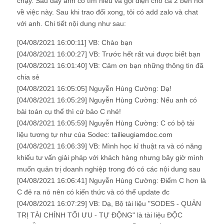
chạy. Sau đây anh có tìm hiểu và gọi điện cho cả 2 bên hỏi
về việc này. Sau khi trao đổi xong, tôi có add zalo và chat
với anh. Chi tiết nội dung như sau:
[04/08/2021 16:00:11] VB: Chào bạn
[04/08/2021 16:00:27] VB: Trước hết rất vui được biết bạn
[04/08/2021 16:01:40] VB: Cảm ơn bạn những thông tin đã
chia sẻ
[04/08/2021 16:05:05] Nguyễn Hùng Cường: Dạ!
[04/08/2021 16:05:29] Nguyễn Hùng Cường: Nếu anh có
bài toán cụ thể thì cứ bảo C nhé!
[04/08/2021 16:05:59] Nguyễn Hùng Cường: C có bộ tài
liệu tương tự như cúa Sodec:
tailieugiamdoc.com
[04/08/2021 16:06:39] VB: Mình học kỉ thuật ra và có năng
khiếu tư vấn giải pháp với khách hàng nhưng bây giờ mình
muốn quản trị doanh nghiệp trong đó có các nội dung sau
[04/08/2021 16:06:41] Nguyễn Hùng Cường: Điểm C hơn là
C đẻ ra nó nên có kiến thức và có thể update đc
[04/08/2021 16:07:29] VB: Dạ, Bộ tài liệu "SODES - QUẢN
TRỊ TÀI CHÍNH TỐI ƯU - TỰ ĐỘNG" là tài liệu ĐỘC