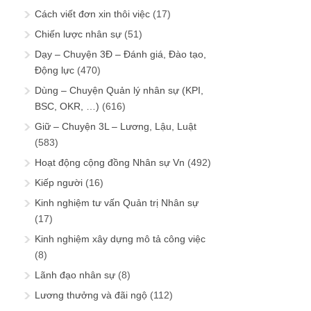
Cách viết đơn xin thôi việc
(17)
Chiến lược nhân sự
(51)
Dạy – Chuyện 3Đ – Đánh giá, Đào tạo,
Động lực
(470)
Dùng – Chuyện Quản lý nhân sự (KPI,
BSC, OKR, …)
(616)
Giữ – Chuyện 3L – Lương, Lậu, Luật
(583)
Hoạt động cộng đồng Nhân sự Vn
(492)
Kiếp người
(16)
Kinh nghiệm tư vấn Quản trị Nhân sự
(17)
Kinh nghiệm xây dựng mô tả công việc
(8)
Lãnh đạo nhân sự
(8)
Lương thưởng và đãi ngộ
(112)