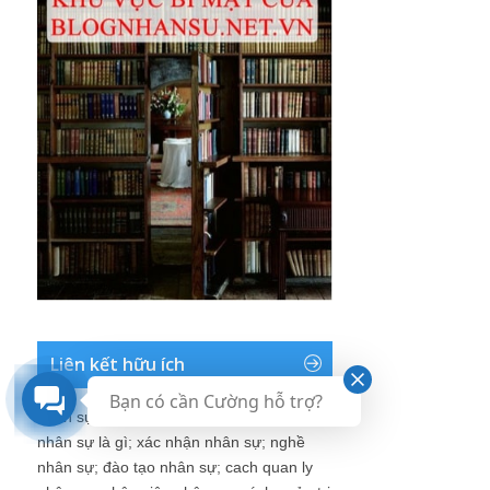
Liên kết hữu ích
Bạn có cần Cường hỗ trợ?
nhân sự
;
phòng nhân sự
;
làm nhân sự
;
nhân sự là gì
;
xác nhận nhân sự
;
nghề
nhân sự
;
đào tạo nhân sự
;
cach quan ly