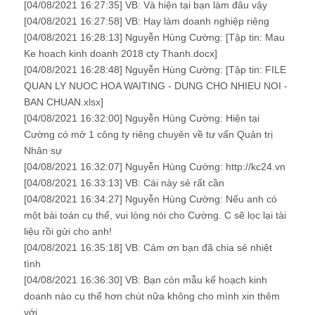
[04/08/2021 16:27:35] VB: Và hiện tại bạn làm đâu vậy
[04/08/2021 16:27:58] VB: Hay làm doanh nghiệp riêng
[04/08/2021 16:28:13] Nguyễn Hùng Cường: [Tập tin: Mau
Ke hoach kinh doanh 2018 cty Thanh.docx]
[04/08/2021 16:28:48] Nguyễn Hùng Cường: [Tập tin: FILE
QUAN LY NUOC HOA WAITING - DUNG CHO NHIEU NOI -
BAN CHUAN.xlsx]
[04/08/2021 16:32:00] Nguyễn Hùng Cường: Hiện tại
Cường có mở 1 công ty riêng chuyên về tư vấn Quản trị
Nhân sự
[04/08/2021 16:32:07] Nguyễn Hùng Cường: http://kc24.vn
[04/08/2021 16:33:13] VB: Cái này sẻ rất cần
[04/08/2021 16:34:27] Nguyễn Hùng Cường: Nếu anh có
một bài toán cụ thể, vui lòng nói cho Cường. C sẽ lọc lại tài
liệu rồi gửi cho anh!
[04/08/2021 16:35:18] VB: Cảm ơn bạn đã chia sẻ nhiệt
tình
[04/08/2021 16:36:30] VB: Bạn còn mẫu kế hoạch kinh
doanh nào cụ thể hơn chút nữa không cho mình xin thêm
với