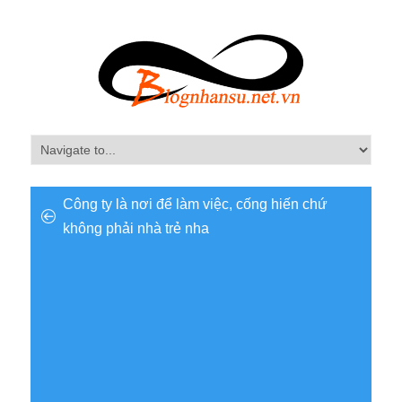
Công ty là nơi để làm việc, cống hiến chứ
không phải nhà trẻ nha