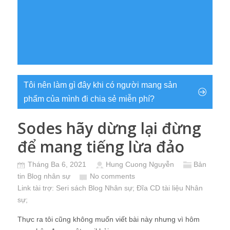
Tôi nên làm gì đây khi có người mang sản
phẩm của mình đi chia sẻ miễn phí?
Sodes hãy dừng lại đừng
để mang tiếng lừa đảo
Tháng Ba 6, 2021
Hung Cuong Nguyễn
Bản
tin Blog nhân sự
No comments
Link tài trợ:
Seri sách Blog Nhân sự
; Đĩa CD
tài liệu Nhân
sự
;
Thực ra tôi cũng không muốn viết bài này nhưng vì hôm