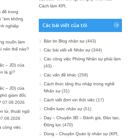
Cách làm KPI
;
 đề trong
n “em không
Các bài viết của tôi
anh nghiệp
Bản tin Blog nhân sự
(443)
ưng muốn làm
hì nên thế nào?
Các bài viết về Nhân sự
(344)
Các công việc Phòng Nhân sự phải làm
ệc – JD) của
(43)
n là gì?
Các vấn đề khác
(258)
Cách thức tăng thu nhập trong nghề
ệc – JD) của
Nhân sự
(31)
 phó giám đốc
Cách viết đơn xin thôi việc
(17)
?
07.08.2026
Chiến lược nhân sự
(51)
n từ, thuật ngữ
Dạy – Chuyện 3Đ – Đánh giá, Đào tạo,
07.08.2026
Động lực
(470)
ả công việc
Dùng – Chuyện Quản lý nhân sự (KPI,