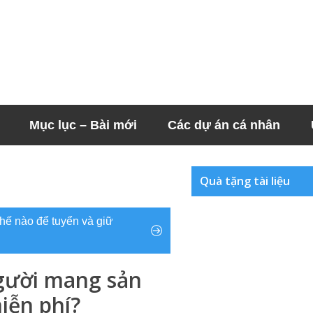
Mục lục – Bài mới
Các dự án cá nhân
Quà tặng tài liệu
hế nào để tuyển và giữ
người mang sản
iễn phí?