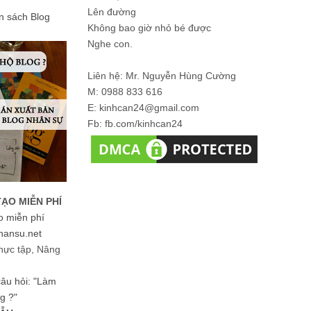
Lên đường
ản sách Blog
Không bao giờ nhỏ bé được
Nghe con.
Liên hệ: Mr. Nguyễn Hùng Cường
M: 0988 833 616
E: kinhcan24@gmail.com
Fb: fb.com/kinhcan24
TẠO MIỄN PHÍ
o miễn phí
hansu.net
hực tập, Nâng
 câu hỏi: "Làm
g ?"