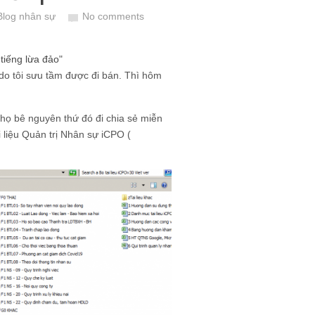
Blog nhân sự
No comments
tiếng lừa đảo
"
u do tôi sưu tầm được đi bán. Thì hôm
 họ bê nguyên thứ đó đi chia sẻ miễn
i liệu Quản trị Nhân sự iCPO (