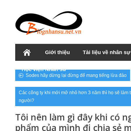
Giới thiệu
Tài liệu về nhân sự
Học viện Nhân sư
Sodes hãy dừng lại đừng để mang tiếng lừa đảo
Các công ty khi mới mở nhỏ hơn 3 năm thì họ sẽ làm t
người?
Tôi nên làm gì đây khi có 
phẩm của mình đi chia sẻ m