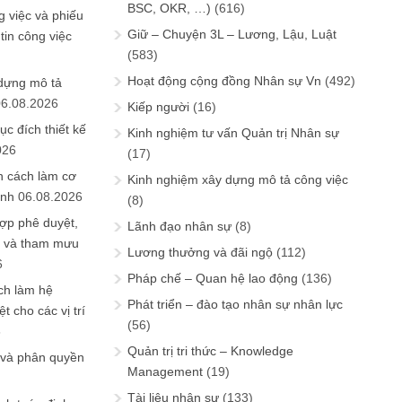
BSC, OKR, …)
(616)
 việc và phiếu
Giữ – Chuyện 3L – Lương, Lậu, Luật
tin công việc
(583)
Hoạt động cộng đồng Nhân sự Vn
(492)
 dựng mô tả
06.08.2026
Kiếp người
(16)
ục đích thiết kế
Kinh nghiệm tư vấn Quản trị Nhân sự
026
(17)
n cách làm cơ
Kinh nghiệm xây dựng mô tả công việc
anh
06.08.2026
(8)
ợp phê duyệt,
Lãnh đạo nhân sự
(8)
in và tham mưu
Lương thưởng và đãi ngộ
(112)
6
Pháp chế – Quan hệ lao động
(136)
ch làm hệ
Phát triển – đào tạo nhân sự nhân lực
t cho các vị trí
(56)
6
Quản trị tri thức – Knowledge
 và phân quyền
Management
(19)
Tài liệu nhân sự
(133)