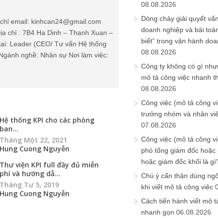
08.08.2026
Dòng chảy giải quyết vấn
chỉ email: kinhcan24@gmail.com
doanh nghiệp và bài toá
ịa chỉ : 7B4 Ha Dinh – Thanh Xuan –
biết” trong vận hành do
tại: Leader (CEO/ Tư vấn Hệ thống
08.08.2026
Ngành nghề: Nhân sự Nơi làm việc:
Công ty không có gì nh
mô tả công việc nhanh t
08.08.2026
Công việc (mô tả công vi
trưởng nhóm và nhân viê
Hệ thống KPI cho các phòng
07.08.2026
ban...
Tháng Một 22, 2021
Công việc (mô tả công vi
Hung Cuong Nguyễn
phó tổng giám đốc hoặc
hoặc giám đốc khối là gì
Thư viện KPI full đầy đủ miễn
phí và hướng dẫ...
Chú ý cẩn thận dùng ngô
Tháng Tư 5, 2019
khi viết mô tả công việc
Hung Cuong Nguyễn
Cách tiến hành viết mô t
nhanh gọn
06.08.2026