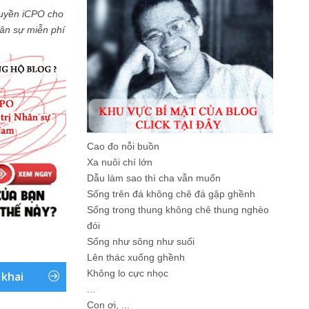
uyền iCPO cho
Nhân sự miễn phí
Cao đo nỗi buồn
Xa nuôi chí lớn
Dẫu làm sao thì cha vẫn muốn
Sống trên đá không chê đá gập ghềnh
Sống trong thung không chê thung nghèo
đói
Sống như sông như suối
Lên thác xuống ghềnh
Không lo cực nhọc
 khai
...
Con ơi, ...