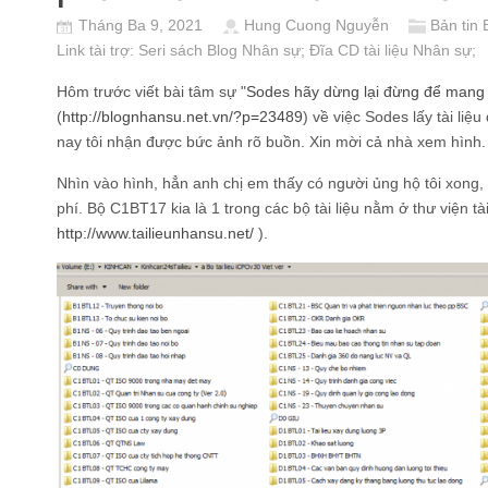
Tháng Ba 9, 2021
Hung Cuong Nguyễn
Bản tin 
Link tài trợ:
Seri sách Blog Nhân sự
; Đĩa CD
tài liệu Nhân sự
;
Hôm trước viết bài tâm sự "
Sodes hãy dừng lại đừng để mang 
(
http://blognhansu.net.vn/?p=23489
) về việc Sodes lấy tài liệ
nay tôi nhận được bức ảnh rõ buồn. Xin mời cả nhà xem hình.
Nhìn vào hình, hẳn anh chị em thấy có người ủng hộ tôi xong,
phí. Bộ C1BT17 kia là 1 trong các bộ tài liệu nằm ở thư viện tà
http://www.tailieunhansu.net/
).