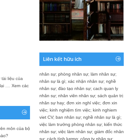
Liên kết hữu ích
nhân sự
;
phòng nhân sự
;
làm nhân sự
;
tài liệu của
nhân sự là gì
;
xác nhận nhân sự
;
nghề
i ....
Xem các
nhân sự
;
đào tạo nhân sự
;
cach quan ly
nhân sự
;
nhân viên nhân sự
;
sách quản trị
nhân sự hay
;
đơn xin nghỉ việc
;
đơn xin
việc
;
kinh nghiệm tìm việc
;
kinh nghiem
viet CV
;
ban nhân sự
;
nghề nhân sự là gì
;
việc làm trưởng phòng nhân sự
;
kiến thức
yên môn của bộ
nhân sự
;
việc làm nhân sự
;
giám đốc nhân
nào?
sự
;
cách tính lương
;
công ty nhân sự
;