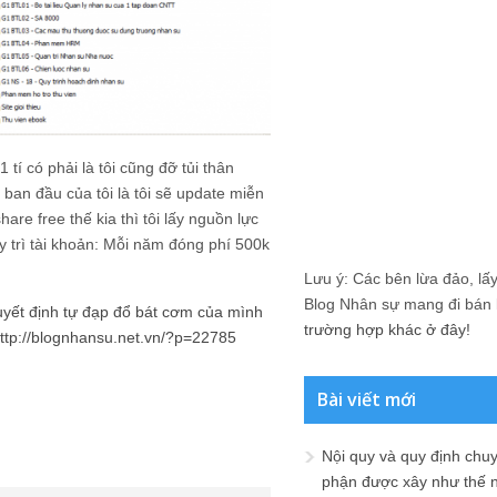
tí có phải là tôi cũng đỡ tủi thân
ban đầu của tôi là tôi sẽ update miễn
are free thế kia thì tôi lấy nguồn lực
y trì tài khoản: Mỗi năm đóng phí 500k
Lưu ý: Các bên lừa đảo, lấy 
Blog Nhân sự mang đi bán lạ
yết định tự đạp đổ bát cơm của mình
trường hợp khác ở đây!
ttp://blognhansu.net.vn/?p=22785
Bài viết mới
Nội quy và quy định chu
phận được xây như thế 