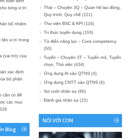
ính toán định
Thải – Chuyện 3Q – Quan hệ lao động,
ho từng vị trí
Quy trình, Quy chế
(221)
Thư viện BSC & KPI
(116)
phân bổ nhiệm
Tri thức tuyển dụng
(159)
tên vị trí trong
Từ điển năng lực – Core competency
(50)
 (vai trò) của
Tuyển – Chuyện 3T – Tuyển mộ, Tuyển
chọn, Thử việc
(434)
hận xác định
Ứng dụng AI vào QTNS
(4)
của bộ phận
Ứng dụng CNTT vào QTNS
(6)
Vui cười nhân sự
(86)
 cần có để
Đánh giá nhân sự
(22)
ược các mục
2026
NÓI VỚI CON
ển Blog