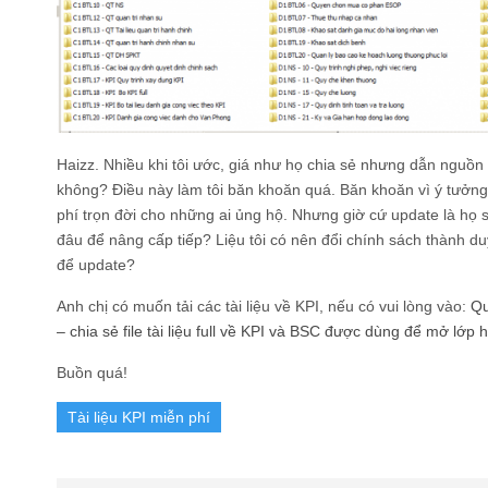
Haizz. Nhiều khi tôi ước, giá như họ chia sẻ nhưng dẫn nguồn 1 
không? Điều này làm tôi băn khoăn quá. Băn khoăn vì ý tưởng 
phí trọn đời cho những ai ủng hộ. Nhưng giờ cứ update là họ sh
đâu để nâng cấp tiếp? Liệu tôi có nên đổi chính sách thành du
để update?
Anh chị có muốn tải các tài liệu về KPI, nếu có vui lòng vào:
Qu
– chia sẻ file tài liệu full về KPI và BSC được dùng để mở lớp
h
Buồn quá!
Tài liệu KPI miễn phí