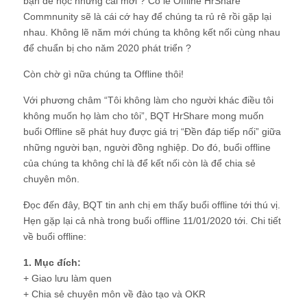
bạn để học những cái mới ? Có lẽ Offline HrShare
Commnunity sẽ là cái cớ hay để chúng ta rủ rê rồi gặp lại
nhau. Không lẽ năm mới chúng ta không kết nối cùng nhau
để chuẩn bị cho năm 2020 phát triển ?
Còn chờ gì nữa chúng ta Offline thôi!
Với phương châm “Tôi không làm cho người khác điều tôi
không muốn họ làm cho tôi”, BQT HrShare mong muốn
buổi Offline sẽ phát huy được giá trị “Đền đáp tiếp nối” giữa
những người bạn, người đồng nghiệp. Do đó, buổi offline
của chúng ta không chỉ là để kết nối còn là để chia sẻ
chuyên môn.
Đọc đến đây, BQT tin anh chị em thấy buổi offline tới thú vị.
Hẹn gặp lại cả nhà trong buổi offline 11/01/2020 tới. Chi tiết
về buổi offline:
1. Mục đích:
+ Giao lưu làm quen
+ Chia sẻ chuyên môn về đào tạo và OKR