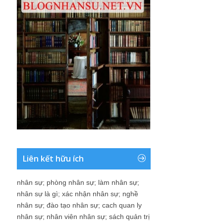
Liên kết hữu ích
nhân sự
;
phòng nhân sự
;
làm nhân sự
;
nhân sự là gì
;
xác nhận nhân sự
;
nghề
nhân sự
;
đào tạo nhân sự
;
cach quan ly
nhân sự
;
nhân viên nhân sự
;
sách quản trị