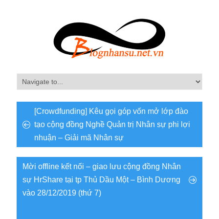
[Crowdfunding] Kêu gọi góp vốn mở lớp đào
tạo cộng đồng Nghề Quản trị Nhân sự phi lợi
nhuận – Giải mã Nhân sự
Mời offline kết nối – giao lưu cộng đồng Nhân
sự HrShare tại tp Thủ Dầu Một – Bình Dương
vào 28/12/2019 (thứ 7)