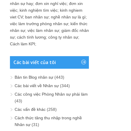
nhân sự hay
;
đơn xin nghỉ việc
;
đơn xin
việc
;
kinh nghiệm tìm việc
;
kinh nghiem
viet CV
;
ban nhân sự
;
nghề nhân sự là gì
;
việc làm trưởng phòng nhân sự
;
kiến thức
nhân sự
;
việc làm nhân sự
;
giám đốc nhân
sự
;
cách tính lương
;
công ty nhân sự
;
Cách làm KPI
;
Các bài viết của tôi
Bản tin Blog nhân sự
(443)
Các bài viết về Nhân sự
(344)
Các công việc Phòng Nhân sự phải làm
(43)
Các vấn đề khác
(258)
Cách thức tăng thu nhập trong nghề
Nhân sự
(31)