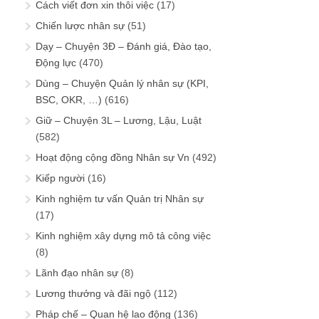
Cách viết đơn xin thôi việc
(17)
Chiến lược nhân sự
(51)
Dạy – Chuyện 3Đ – Đánh giá, Đào tạo,
Động lực
(470)
Dùng – Chuyện Quản lý nhân sự (KPI,
BSC, OKR, …)
(616)
Giữ – Chuyện 3L – Lương, Lậu, Luật
(582)
Hoạt động cộng đồng Nhân sự Vn
(492)
Kiếp người
(16)
Kinh nghiệm tư vấn Quản trị Nhân sự
(17)
Kinh nghiệm xây dựng mô tả công việc
(8)
Lãnh đạo nhân sự
(8)
Lương thưởng và đãi ngộ
(112)
Pháp chế – Quan hệ lao động
(136)