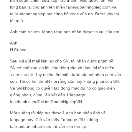
biên soạn, chỉnh sửa, tập hợp thành. Nếu được, em vui
lòng bán lại cho anh tên miền tailieudoanhnghiep.com và
tailieudoanhnghiep.net cùng bộ code của nó. Được vậy thì
tốt quá.
Anh cám ơn em. Mong rằng anh nhận được tin vui của em.
Anh,
H.Cuong
Sau khi gửi mail liên lạc cho SN, tôi nhận được phản hồi.
SN có nhận và xin lỗi, cho đóng site và tặng lại tên miền
.com cho tôi. Tuy nhiên tên miền tailieudoanhnhan.com vẫn
còn. Tôi có hỏi thì SN nói rằng site này không phải của SN.
Và SN không có quyền tác động mặc dù nó có giao diện
giống nhau, cùng liên kết đến 1 fanpage:
facebook.com/TaiLieuDoanhNghiepVN
Một quãng tôi tiếp tục được 1 anh bạn phản ánh về
fanpage này. Giờ vào thấy Fanpage đã bị đóng.
tailieudoanhnhan.com thì vẫn còn tồn tại.