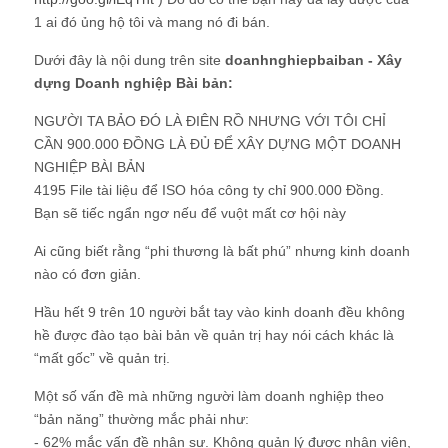
1 ai đó ủng hộ tôi và mang nó đi bán.
Dưới đây là nội dung trên site
doanhnghiepbaiban - Xây
dựng Doanh nghiệp Bài bản:
NGƯỜI TA BẢO ĐÓ LÀ ĐIÊN RỒ NHƯNG VỚI TÔI CHỈ
CẦN 900.000 ĐỒNG LÀ ĐỦ ĐỂ XÂY DỰNG MỘT DOANH
NGHIỆP BÀI BẢN
4195 File tài liệu để ISO hóa công ty chỉ 900.000 Đồng.
Bạn sẽ tiếc ngẩn ngơ nếu để vuột mất cơ hội này
Ai cũng biết rằng “phi thương là bất phú” nhưng kinh doanh
nào có đơn giản.
Hầu hết 9 trên 10 người bắt tay vào kinh doanh đều không
hề được đào tạo bài bản về quản trị hay nói cách khác là
“mất gốc” về quản trị.
Một số vấn đề mà những người làm doanh nghiệp theo
“bản năng” thường mắc phải như:
- 62% mắc vấn đề nhân sự. Không quản lý được nhân viên,