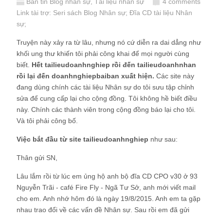
Bản tin Blog nhân sự
,
Tài liệu nhân sự
4 comments
Link tài trợ:
Seri sách Blog Nhân sự
; Đĩa CD
tài liệu Nhân
sự
;
Truyện này xảy ra từ lâu, nhưng nó cứ diễn ra dai dẳng như
khối ung thư khiến tôi phải công khai để mọi người cùng
biết.
Hết tailieudoanhnghiep rồi đến tailieudoanhnhan
rồi lại đến doanhnghiepbaiban xuất hiện.
Các site này
đang dùng chính các tài liệu Nhân sự do tôi sưu tập chỉnh
sửa để cung cấp lại cho cộng đồng. Tôi không hề biết điều
này. Chính các thành viên trong cộng đồng báo lại cho tôi.
Và tôi phải công bố.
Việc bắt đầu từ site tailieudoanhnghiep
như sau:
Thân gửi SN,
Lâu lắm rồi từ lúc em ủng hộ anh bộ đĩa CD CPO v30 ở 93
Nguyễn Trãi - café Fire Fly - Ngã Tư Sở, anh mới viết mail
cho em. Anh nhớ hôm đó là ngày 19/8/2015. Anh em ta gặp
nhau trao đổi về các vấn đề Nhân sự. Sau rồi em đã gửi