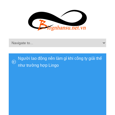
Người lao động nên làm gì khi công ty giải thể
như trường hợp Lingo