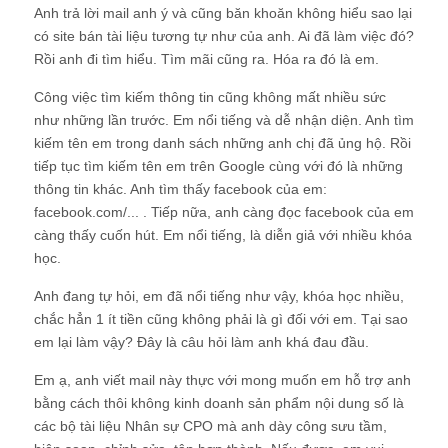
Anh trả lời mail anh ý và cũng băn khoăn không hiểu sao lại
có site bán tài liệu tương tự như của anh. Ai đã làm việc đó?
Rồi anh đi tìm hiểu. Tìm mãi cũng ra. Hóa ra đó là em.
Công việc tìm kiếm thông tin cũng không mất nhiều sức
như những lần trước. Em nổi tiếng và dễ nhận diện. Anh tìm
kiếm tên em trong danh sách những anh chị đã ủng hộ. Rồi
tiếp tục tìm kiếm tên em trên Google cùng với đó là những
thông tin khác. Anh tìm thấy facebook của em:
facebook.com/... . Tiếp nữa, anh càng đọc facebook của em
càng thấy cuốn hút. Em nổi tiếng, là diễn giả với nhiều khóa
học.
Anh đang tự hỏi, em đã nổi tiếng như vậy, khóa học nhiều,
chắc hẳn 1 ít tiền cũng không phải là gì đối với em. Tại sao
em lại làm vậy? Đây là câu hỏi làm anh khá đau đầu.
Em ạ, anh viết mail này thực với mong muốn em hỗ trợ anh
bằng cách thôi không kinh doanh sản phẩm nội dung số là
các bộ tài liệu Nhân sự CPO mà anh dày công sưu tầm,