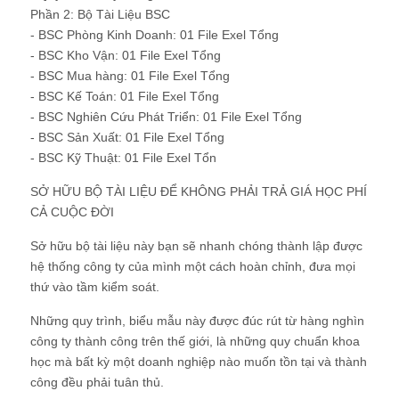
Phần 2: Bộ Tài Liệu BSC
- BSC Phòng Kinh Doanh: 01 File Exel Tổng
- BSC Kho Vận: 01 File Exel Tổng
- BSC Mua hàng: 01 File Exel Tổng
- BSC Kế Toán: 01 File Exel Tổng
- BSC Nghiên Cứu Phát Triển: 01 File Exel Tổng
- BSC Sản Xuất: 01 File Exel Tổng
- BSC Kỹ Thuật: 01 File Exel Tổn
SỞ HỮU BỘ TÀI LIỆU ĐỂ KHÔNG PHẢI TRẢ GIÁ HỌC PHÍ
CẢ CUỘC ĐỜI
Sở hữu bộ tài liệu này bạn sẽ nhanh chóng thành lập được
hệ thống công ty của mình một cách hoàn chỉnh, đưa mọi
thứ vào tầm kiểm soát.
Những quy trình, biểu mẫu này được đúc rút từ hàng nghìn
công ty thành công trên thế giới, là những quy chuẩn khoa
học mà bất kỳ một doanh nghiệp nào muốn tồn tại và thành
công đều phải tuân thủ.