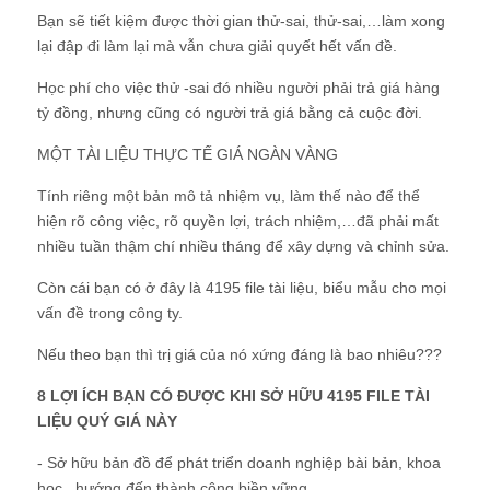
Bạn sẽ tiết kiệm được thời gian thử-sai, thử-sai,…làm xong
lại đập đi làm lại mà vẫn chưa giải quyết hết vấn đề.
Học phí cho việc thử -sai đó nhiều người phải trả giá hàng
tỷ đồng, nhưng cũng có người trả giá bằng cả cuộc đời.
MỘT TÀI LIỆU THỰC TẾ GIÁ NGÀN VÀNG
Tính riêng một bản mô tả nhiệm vụ, làm thế nào để thể
hiện rõ công việc, rõ quyền lợi, trách nhiệm,…đã phải mất
nhiều tuần thậm chí nhiều tháng để xây dựng và chỉnh sửa.
Còn cái bạn có ở đây là 4195 file tài liệu, biểu mẫu cho mọi
vấn đề trong công ty.
Nếu theo bạn thì trị giá của nó xứng đáng là bao nhiêu???
8 LỢI ÍCH BẠN CÓ ĐƯỢC KHI SỞ HỮU 4195 FILE TÀI
LIỆU QUÝ GIÁ NÀY
- Sở hữu bản đồ để phát triển doanh nghiệp bài bản, khoa
học , hướng đến thành công biền vững