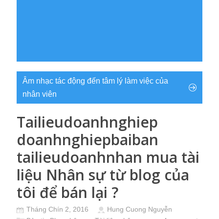
Âm nhạc tác động đến tâm lý làm việc của
nhân viên
Tailieudoanhnghiep
doanhnghiepbaiban
tailieudoanhnhan mua tài
liệu Nhân sự từ blog của
tôi để bán lại ?
Tháng Chín 2, 2016
Hung Cuong Nguyễn