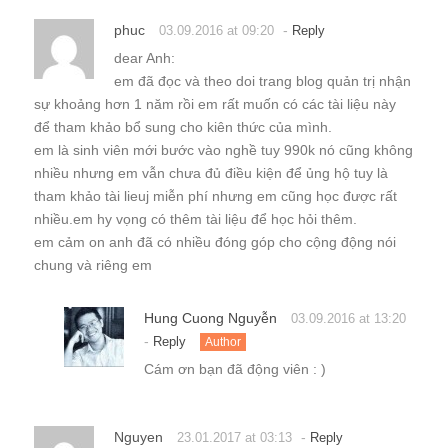
phuc
-
03.09.2016 at 09:20
Reply
dear Anh:
em đã đọc và theo doi trang blog quản trị nhận
sự khoảng hơn 1 năm rồi em rất muốn có các tài liệu này
để tham khảo bổ sung cho kiên thức của mình.
em là sinh viên mới bước vào nghề tuy 990k nó cũng không
nhiều nhưng em vẫn chưa đủ điều kiện để ủng hộ tuy là
tham khảo tài lieuj miễn phí nhưng em cũng học được rất
nhiều.em hy vọng có thêm tài liệu để học hỏi thêm.
em cảm on anh đã có nhiều đóng góp cho cộng động nói
chung và riêng em
Hung Cuong Nguyễn
03.09.2016 at 13:20
-
Reply
Author
Cám ơn bạn đã động viên : )
Nguyen
-
23.01.2017 at 03:13
Reply