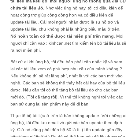
tài liệu mà kêu gọi mọi người ủng hộ thông qua đĩa CD
chứa tài liệu đó.
Nhờ việc ủng hộ này, tôi có điều kiện để
hoạt động trợ giúp cộng đồng hơn và có điều kiện để
update tài liệu. Cái mọi người nhận được là sự hỗ trợ và
update tài liệu chứ không phải là những biểu mẫu ở trên.
Nó hoàn toàn có thể được tải miễn phí trên mạng
. Mọi
người chỉ cần vào : kinhcan.net tìm kiếm tên bộ tài liệu là sẽ
ra nơi miễn phí.
Bất cứ ai khi ủng hộ, tôi đều bảo phải cân nhắc kỹ và xem
lại các tài liệu xem có phù hợp nhu cầu của mình không ?
Nếu không thì sẽ rất lãng phí, nhất là với các bạn mới vào
nghề. Các bạn sẽ không thể thấy hết cái hay của bộ tài liệu
được. Nếu cần tôi có thể tặng bộ tài liệu đó cho các bạn
mới đó. (Tôi đã tặng rồi). Vì thế tôi không nghĩ tới việc các
bạn sử dụng lại sản phẩm này để đi bán.
Thực tế bộ tài liệu ở trên là bản không update. Với những ai
ủng hộ, tôi đều lưu email và gửi các bản update theo định
kỳ. Giờ nó cũng phải đến bộ 50 là ít. (Lần update gần đây:
http://goo.gl/lEqYnt
) Do đó có thể bạn này đã lấy được của