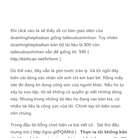
Khi click vào ta sẽ thấy về cơ bản giao diện của
doanhnghiepbaiban giống tailieudoanhnhan. Tuy nhiên
doanhnghiepbaiban bán bộ tài liệu là 900 còn
tailieudoanhnhan vẫn để giống tôi: 990 (
http://kinhcan.net/hrform
).
Dù thế nào, đây vẫn là giọt nước tràn ly. Và tôi ngồi đây
biên vài dòng xác nhận với anh chị em bạn bè. Rằng mấy
site đó đang lợi dụng công sức của người khác. Nếu họ tự
xây tự sưu tập, tôi sẽ không có quyền gì viết những dòng
này. Nhưng trong những tài liệu họ đang rao bán kia, có
nhiều tài liệu là công sức của tôi. Chính tay tôi biên soạn
nên chúng.
Trong đầu tôi bỗng chợt hiện ra bài viết cũ : Sát thủ đầu
mưng mủ (
http://goo.gl/PQiMKd
) .
Thực ra tôi không bán