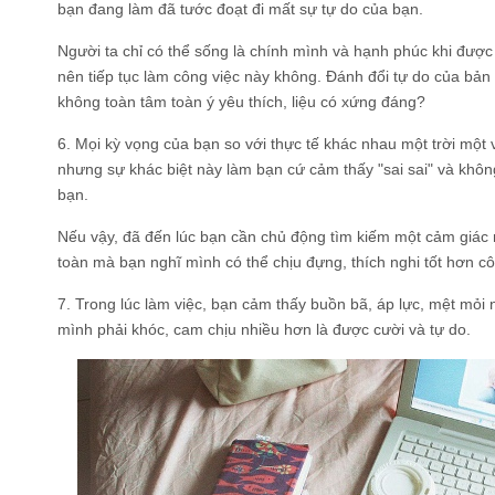
bạn đang làm đã tước đoạt đi mất sự tự do của bạn.
Người ta chỉ có thể sống là chính mình và hạnh phúc khi được
nên tiếp tục làm công việc này không. Đánh đổi tự do của bả
không toàn tâm toàn ý yêu thích, liệu có xứng đáng?
6. Mọi kỳ vọng của bạn so với thực tế khác nhau một trời một 
nhưng sự khác biệt này làm bạn cứ cảm thấy "sai sai" và khô
bạn.
Nếu vậy, đã đến lúc bạn cần chủ động tìm kiếm một cảm giác 
toàn mà bạn nghĩ mình có thể chịu đựng, thích nghi tốt hơn cô
7. Trong lúc làm việc, bạn cảm thấy buồn bã, áp lực, mệt mỏi 
mình phải khóc, cam chịu nhiều hơn là được cười và tự do.