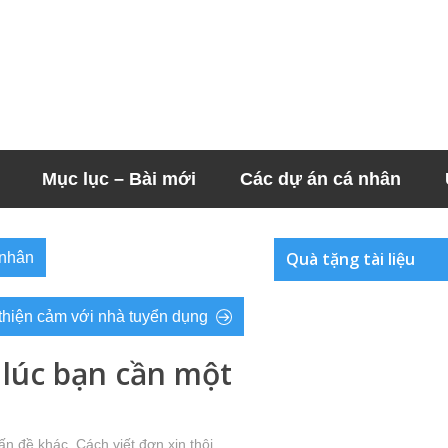
Mục lục – Bài mới
Các dự án cá nhân
Quà tặng tài liệu
 nhân
 thiện cảm với nhà tuyển dụng
 lúc bạn cần một
ấn đề khác
,
Cách viết đơn xin thôi