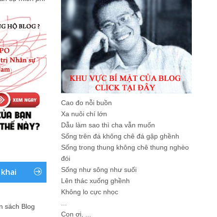
Cao đo nỗi buồn
Xa nuôi chí lớn
Dẫu làm sao thì cha vẫn muốn
Sống trên đá không chê đá gập ghềnh
Sống trong thung không chê thung nghèo
đói
Sống như sông như suối
 khai
Lên thác xuống ghềnh
Không lo cực nhọc
...
ản sách Blog
Con ơi, ...