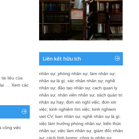
Liên kết hữu ích
nhân sự
;
phòng nhân sự
;
làm nhân sự
;
tài liệu của
nhân sự là gì
;
xác nhận nhân sự
;
nghề
i ....
Xem các
nhân sự
;
đào tạo nhân sự
;
cach quan ly
nhân sự
;
nhân viên nhân sự
;
sách quản trị
nhân sự hay
;
đơn xin nghỉ việc
;
đơn xin
việc
;
kinh nghiệm tìm việc
;
kinh nghiem
viet CV
;
ban nhân sự
;
nghề nhân sự là gì
;
việc làm trưởng phòng nhân sự
;
kiến thức
ả công việc
nhân sự
;
việc làm nhân sự
;
giám đốc nhân
sự
;
cách tính lương
;
công ty nhân sự
;