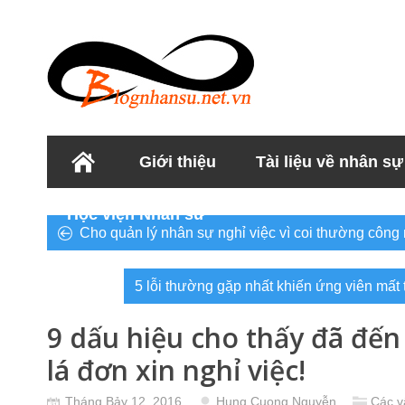
Giới thiệu
Tài liệu về nhân sự
Học viện Nhân sư
Cho quản lý nhân sự nghỉ việc vì coi thường công
5 lỗi thường gặp nhất khiến ứng viên mất
9 dấu hiệu cho thấy đã đến
lá đơn xin nghỉ việc!
Tháng Bảy 12, 2016
Hung Cuong Nguyễn
Các v