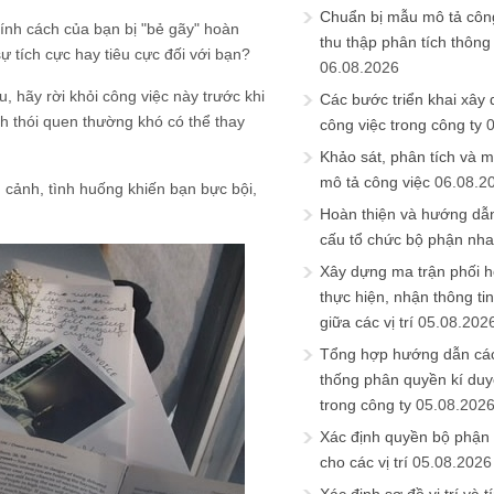
Chuẩn bị mẫu mô tả công
tính cách của bạn bị "bẻ gãy" hoàn
thu thập phân tích thông 
sự tích cực hay tiêu cực đối với bạn?
06.08.2026
 hãy rời khỏi công việc này trước khi
Các bước triển khai xây
nh thói quen thường khó có thể thay
công việc trong công ty
Khảo sát, phân tích và m
mô tả công việc
06.08.2
 cảnh, tình huống khiến bạn bực bội,
Hoàn thiện và hướng dẫ
cấu tổ chức bộ phận nh
Xây dựng ma trận phối h
thực hiện, nhận thông t
giữa các vị trí
05.08.202
Tổng hợp hướng dẫn cá
thống phân quyền kí duyệ
trong công ty
05.08.202
Xác định quyền bộ phận
cho các vị trí
05.08.2026