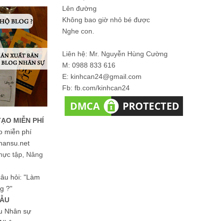
Lên đường
Không bao giờ nhỏ bé được
Nghe con.
Liên hệ: Mr. Nguyễn Hùng Cường
M: 0988 833 616
E: kinhcan24@gmail.com
Fb: fb.com/kinhcan24
TẠO MIỄN PHÍ
o miễn phí
hansu.net
hực tập, Nâng
 câu hỏi: "Làm
g ?"
MẪU
ệu Nhân sự