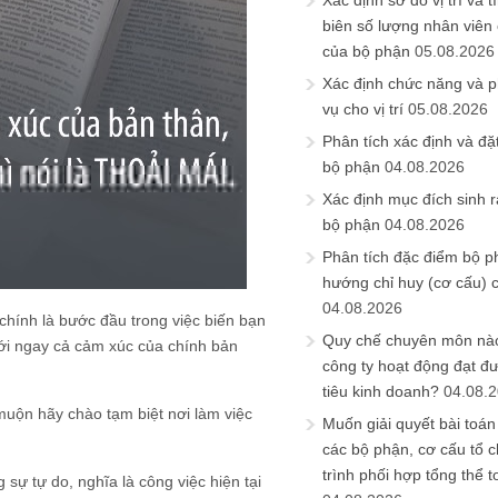
Xác định sơ đồ vị trí và t
biên số lượng nhân viên c
của bộ phận
05.08.2026
Xác định chức năng và 
vụ cho vị trí
05.08.2026
Phân tích xác định và đặt 
bộ phận
04.08.2026
Xác định mục đích sinh ra
bộ phận
04.08.2026
Phân tích đặc điểm bộ p
hướng chỉ huy (cơ cấu) 
04.08.2026
chính là bước đầu trong việc biến bạn
Quy chế chuyên môn nào
với ngay cả cảm xúc của chính bản
công ty hoạt động đạt đ
tiêu kinh doanh?
04.08.
muộn hãy chào tạm biệt nơi làm việc
Muốn giải quyết bài toán
các bộ phận, cơ cấu tổ 
trình phối hợp tổng thể t
sự tự do, nghĩa là công việc hiện tại