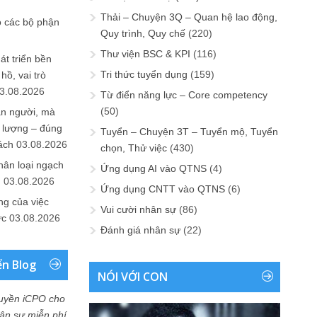
Thải – Chuyện 3Q – Quan hệ lao động,
o các bộ phận
Quy trình, Quy chế
(220)
Thư viện BSC & KPI
(116)
át triển bền
Tri thức tuyển dụng
(159)
ồ, vai trò
3.08.2026
Từ điển năng lực – Core competency
(50)
ần người, mà
 lượng – đúng
Tuyển – Chuyện 3T – Tuyển mộ, Tuyển
ách
03.08.2026
chọn, Thử việc
(430)
hân loại ngạch
Ứng dụng AI vào QTNS
(4)
n
03.08.2026
Ứng dụng CNTT vào QTNS
(6)
ng của việc
Vui cười nhân sự
(86)
ức
03.08.2026
Đánh giá nhân sự
(22)
ển Blog
NÓI VỚI CON
uyền iCPO cho
Nhân sự miễn phí