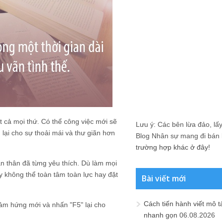
t cả mọi thứ. Có thể công việc mới sẽ
Lưu ý: Các bên lừa đảo, lấy 
lại cho sự thoải mái và thư giãn hơn
Blog Nhân sự mang đi bán lạ
trường hợp khác ở đây!
ản thân đã từng yêu thích. Dù làm mọi
y không thể toàn tâm toàn lực hay đặt
Bài viết mới
Cách tiến hành viết mô t
ảm hứng mới và nhấn "F5" lại cho
nhanh gọn
06.08.2026