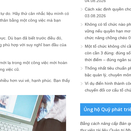
04.08.2026
Cách xác định quyền ch
 tự do. Hãy thử cân nhắc liệu mình có
03.08.2026
n thân bằng một công việc mà bạn
Không có tổ chức nào ph
vững nếu quyền hạn mơ h
chức năng chồng chéo
0
vực. Dù bạn đã biết trước điều đó,
ng phù hợp với suy nghĩ ban đầu của
Một tổ chức không chỉ c
còn cần 3 đúng: đúng số
thời điểm – đúng ngân s
mới lạ trong một công việc mới hoàn
Thống nhất tiêu chuẩn p
ng việc cũ.
bậc quản lý, chuyên mô
nhiều hơn vui vẻ, hạnh phúc. Bạn thấy
Ví dụ điển hình thành cô
chuyển đổi cơ cấu tổ ch
Ủng hộ Quỹ phát tri
Bằng cách nâng cấp Bản q
thư viện tài liệu Quản trị 