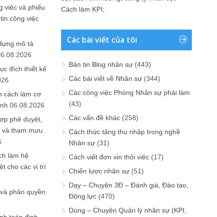
 việc và phiếu
Cách làm KPI
;
tin công việc
Các bài viết của tôi
 dựng mô tả
06.08.2026
Bản tin Blog nhân sự
(443)
ục đích thiết kế
Các bài viết về Nhân sự
(344)
026
Các công việc Phòng Nhân sự phải làm
n cách làm cơ
(43)
anh
06.08.2026
Các vấn đề khác
(258)
ợp phê duyệt,
in và tham mưu
Cách thức tăng thu nhập trong nghề
6
Nhân sự
(31)
ch làm hệ
Cách viết đơn xin thôi việc
(17)
t cho các vị trí
Chiến lược nhân sự
(51)
6
Dạy – Chuyện 3Đ – Đánh giá, Đào tạo,
 và phân quyền
Động lực
(470)
Dùng – Chuyện Quản lý nhân sự (KPI,