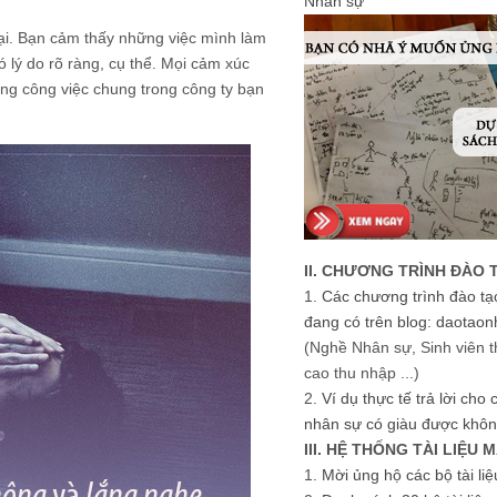
Nhân sự
lại. Bạn cảm thấy những việc mình làm
 lý do rõ ràng, cụ thể. Mọi cảm xúc
ng công việc chung trong công ty bạn
II. CHƯƠNG TRÌNH ĐÀO 
1.
Các chương trình đào tạ
đang có trên blog: daotaon
(Nghề Nhân sự, Sinh viên t
cao thu nhập ...)
2.
Ví dụ thực tế trả lời cho
nhân sự có giàu được khôn
III. HỆ THỐNG TÀI LIỆU 
1.
Mời ủng hộ các bộ tài li