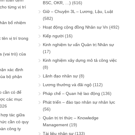
ính toán định
BSC, OKR, …)
(616)
ho từng vị trí
Giữ – Chuyện 3L – Lương, Lậu, Luật
(582)
phân bổ nhiệm
Hoạt động cộng đồng Nhân sự Vn
(492)
Kiếp người
(16)
tên vị trí trong
Kinh nghiệm tư vấn Quản trị Nhân sự
(17)
 (vai trò) của
Kinh nghiệm xây dựng mô tả công việc
(8)
hận xác định
Lãnh đạo nhân sự
(8)
của bộ phận
Lương thưởng và đãi ngộ
(112)
 cần có để
Pháp chế – Quan hệ lao động
(136)
ược các mục
Phát triển – đào tạo nhân sự nhân lực
2026
(56)
 hợp tác giữa
Quản trị tri thức – Knowledge
chức cần có quy
Management
(19)
oàn công ty
Tài liệu nhân sự
(133)