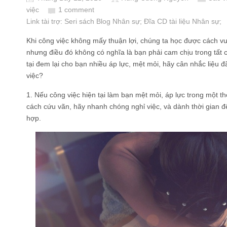
việc
1 comment
Link tài trợ:
Seri sách Blog Nhân sự
; Đĩa CD
tài liệu Nhân sự
;
Khi công việc không mấy thuận lợi, chúng ta học được cách v
nhưng điều đó không có nghĩa là bạn phải cam chịu trong tất 
tại đem lại cho bạn nhiều áp lực, mệt mỏi, hãy cân nhắc liệu đ
việc?
1. Nếu công việc hiện tại làm bạn mệt mỏi, áp lực trong một t
cách cứu vãn, hãy nhanh chóng nghỉ việc, và dành thời gian đ
hợp.