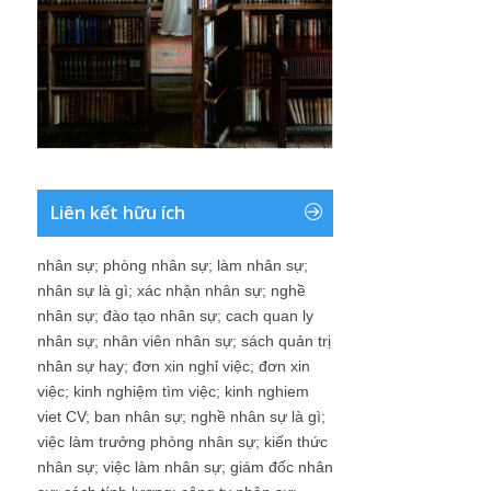
Liên kết hữu ích
nhân sự
;
phòng nhân sự
;
làm nhân sự
;
nhân sự là gì
;
xác nhận nhân sự
;
nghề
nhân sự
;
đào tạo nhân sự
;
cach quan ly
nhân sự
;
nhân viên nhân sự
;
sách quản trị
nhân sự hay
;
đơn xin nghỉ việc
;
đơn xin
việc
;
kinh nghiệm tìm việc
;
kinh nghiem
viet CV
;
ban nhân sự
;
nghề nhân sự là gì
;
việc làm trưởng phòng nhân sự
;
kiến thức
nhân sự
;
việc làm nhân sự
;
giám đốc nhân