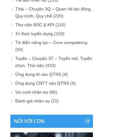
Tài liệu nhân sự
(133)
Thải – Chuyện 3Q – Quan hệ lao động,
Quy trình, Quy chế
(220)
Thư viện BSC & KPI
(116)
Tri thức tuyển dụng
(159)
Từ điển năng lực – Core competency
(50)
Tuyển – Chuyện 3T – Tuyển mộ, Tuyển
chọn, Thử việc
(433)
Ứng dụng AI vào QTNS
(4)
Ứng dụng CNTT vào QTNS
(6)
Vui cười nhân sự
(86)
Đánh giá nhân sự
(22)
NÓI VỚI CON