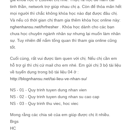
tinh thần, network trợ giúp nhau chị ạ. Còn để thỏa mãn hết
mọi người thì chắc không khóa học nào đạt được đâu chị.
Và nếu có thời gian chị tham gia thêm khóa học online này:
nghenhansu.net/hrfresher
. Khóa học dành cho các bạn
chưa học chuyên ngành nhân sự nhưng lại muốn làm nhân
sự. Tuy nhiên để nắm tổng quan thì tham gia online cũng
tốt.
Cuối cùng, rất vui được làm quen với chị. Nếu chị cần em
hỗ trợ gì thì chị cứ mail cho em nhé. Em gửi chị 3 bộ tài liệu
về tuyển dụng trong bộ tài liệu 04 ở :
http://blognhansu.net/tai-lieu-ve-nhan-su/
NS - 01 - Quy trinh tuyen dung nhan vien
NS - 02 - Quy trinh tuyen dung nhan su cao cap
NS - 03 - Quy trinh thu viec, hoc viec
Mong rằng các chia sẻ của em giúp được chị ít nhiều.
Brgs
HC