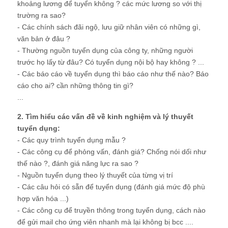
khoảng lương để tuyển không ? các mức lương so với thị
trường ra sao?
- Các chính sách đãi ngộ, lưu giữ nhân viên có những gì,
văn bản ở đâu ?
- Thường nguồn tuyển dụng của công ty, những người
trước họ lấy từ đâu? Có tuyển dụng nội bộ hay không ? ...
- Các báo cáo về tuyển dụng thì báo cáo như thế nào? Báo
cáo cho ai? cần những thông tin gì?
...
2. Tìm hiểu các vấn đề về kinh nghiệm và lý thuyết
tuyển dụng:
- Các quy trình tuyển dụng mẫu ?
- Các công cụ để phỏng vấn, đánh giá? Chống nói dối như
thế nào ?, đánh giá năng lực ra sao ?
- Nguồn tuyển dụng theo lý thuyết của từng vị trí
- Các câu hỏi có sẵn để tuyển dụng (đánh giá mức độ phù
hợp văn hóa ...)
- Các công cụ để truyền thông trong tuyển dụng, cách nào
để gửi mail cho ứng viên nhanh mà lại không bị bcc ....