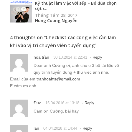
Kỹ thuật làm việc với sếp – Bó đũa chọn
cột c...
Tháng Tám 28, 2017
Hung Cuong Nguyễn
4 thoughts on “
Checklist các công việc cần làm
khi vào vị trí chuyên viên tuyển dụng
”
hoa trần
-
30.10.2014 at 22:41
Reply
Dear anh Cường ơi, anh cho e 3 bộ tài liệu về
quy trình tuyển dụng + thử việc anh nhé.
Email của em
tranhoahte@gmail.com
E cám ơn anh
Đức
-
15.04.2016 at 13:18
Reply
Cám ơn Cường, bài hay
lan
-
04.04.2018 at 14:44
Reply