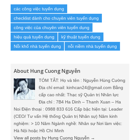
các công việc tuyển dụng
checklist dành cho chuyên viên tuyển dụng
công việc của chuyên viên tuyển dụng
hiệu quả tuyển dụng
kỹ thuật tuyển dụng
Nỗi khổ nhà tuyển dụng
nỗi niềm nhà tuyển dụng
About Hung Cuong Nguyễn
TÓM TẮT: Họ và tên : Nguyễn Hùng Cường
Địa chỉ email: kinhcan24@gmail.com Bằng
cấp cao nhất: Thạc sỹ Quản trị Nhân lực
Địa chỉ : 7B4 Ha Dinh – Thanh Xuan – Ha
Noi Điện thoại : 0988 833 616 Cấp bậc hiện tại: Leader
(CEO/ Tư vấn Hệ thống Quản trị Nhân sự) Năm kinh
nghiệm: > 10 Năm Ngành nghề: Nhân sự Nơi làm việc:
Hà Nội hoặc Hồ Chí Minh
View all posts by Hung Cuong Nguyễn
→