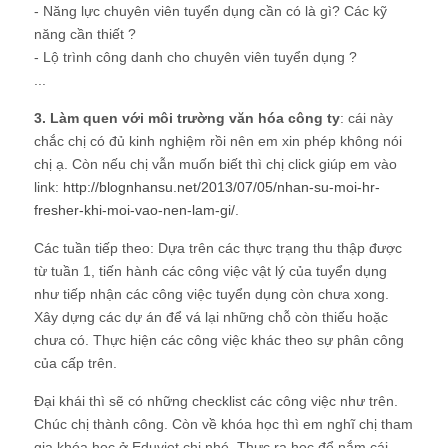
- Năng lực chuyên viên tuyển dụng cần có là gì? Các kỹ
năng cần thiết ?
- Lộ trình công danh cho chuyên viên tuyển dụng ?
...
3. Làm quen với môi trường văn hóa công ty
: cái này
chắc chị có đủ kinh nghiệm rồi nên em xin phép không nói
chị ạ. Còn nếu chị vẫn muốn biết thì chị click giúp em vào
link:
http://blognhansu.net/2013/07/05/nhan-su-moi-hr-
fresher-khi-moi-vao-nen-lam-gi/
.
Các tuần tiếp theo: Dựa trên các thực trạng thu thập được
từ tuần 1, tiến hành các công việc vật lý của tuyển dụng
như tiếp nhận các công việc tuyển dụng còn chưa xong.
Xây dựng các dự án để vá lại những chỗ còn thiếu hoặc
chưa có. Thực hiện các công việc khác theo sự phân công
của cấp trên.
Đại khái thì sẽ có những checklist các công việc như trên.
Chúc chị thành công. Còn về khóa học thì em nghĩ chị tham
gia khóa học ở Eduviet chị nhé. Thực ra học để nắm cái