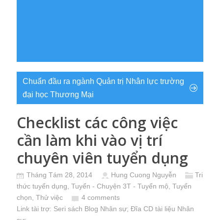
Chuẩn đầu ra ngành Quản trị Nhân lực trường
đại học Thương Mại
Checklist các công việc
cần làm khi vào vị trí
chuyên viên tuyển dụng
Tháng Tám 28, 2014
Hung Cuong Nguyễn
Tri
thức tuyển dụng
,
Tuyển - Chuyện 3T - Tuyển mộ, Tuyển
chọn, Thử việc
4 comments
Link tài trợ:
Seri sách Blog Nhân sự
; Đĩa CD
tài liệu Nhân