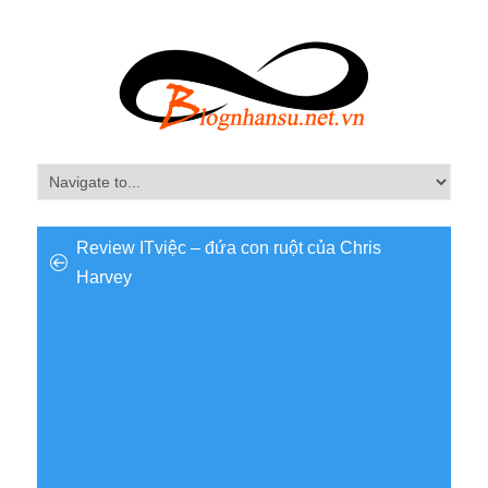
Review ITviệc – đứa con ruột của Chris
Harvey