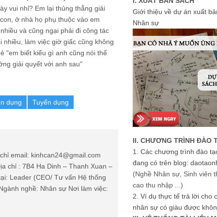
I. XUẤT BẢN SÁCH
ày vui nhỉ? Em lại thủng thẳng giải
Giới thiệu về dự án xuất b
1 con, ở nhà họ phụ thuộc vào em
Nhân sự
 nhiều và cũng ngại phải đi công tác
ại nhiều, làm việc giờ giấc cũng không
ẻ "em biết kiểu gì anh cũng nói thế
g giải quyết với anh sau"
ển dụng
Tuyển dụng
II. CHƯƠNG TRÌNH ĐÀO 
1.
Các chương trình đào tạ
chỉ email: kinhcan24@gmail.com
đang có trên blog: daotaon
ịa chỉ : 7B4 Ha Dinh – Thanh Xuan –
(Nghề Nhân sự, Sinh viên t
tại: Leader (CEO/ Tư vấn Hệ thống
cao thu nhập ...)
Ngành nghề: Nhân sự Nơi làm việc:
2.
Ví dụ thực tế trả lời cho
nhân sự có giàu được khôn