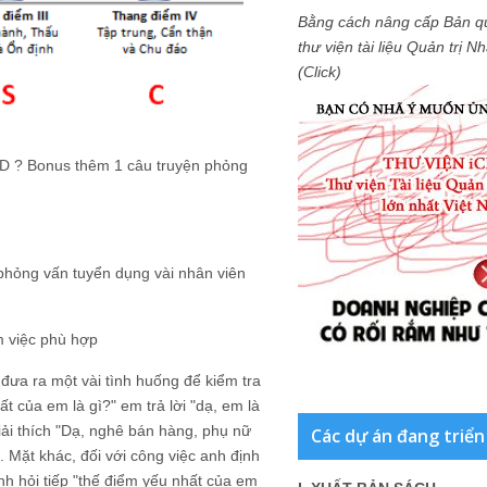
Bằng cách nâng cấp Bản q
thư viện tài liệu Quản trị 
(Click)
:D ? Bonus thêm 1 câu truyện phỏng
 phỏng vấn tuyển dụng vài nhân viên
m việc phù hợp
 đưa ra một vài tình huống để kiểm tra
 của em là gì?" em trả lời "dạ, em là
iải thích "Dạ, nghê bán hàng, phụ nữ
Các dự án đang triển
 Mặt khác, đối với công việc anh định
h hỏi tiếp "thế điểm yếu nhất của em