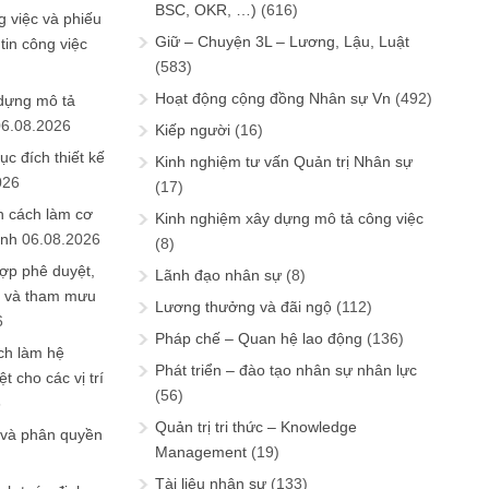
BSC, OKR, …)
(616)
 việc và phiếu
Giữ – Chuyện 3L – Lương, Lậu, Luật
tin công việc
(583)
Hoạt động cộng đồng Nhân sự Vn
(492)
 dựng mô tả
06.08.2026
Kiếp người
(16)
ục đích thiết kế
Kinh nghiệm tư vấn Quản trị Nhân sự
026
(17)
n cách làm cơ
Kinh nghiệm xây dựng mô tả công việc
anh
06.08.2026
(8)
ợp phê duyệt,
Lãnh đạo nhân sự
(8)
in và tham mưu
Lương thưởng và đãi ngộ
(112)
6
Pháp chế – Quan hệ lao động
(136)
ch làm hệ
Phát triển – đào tạo nhân sự nhân lực
t cho các vị trí
(56)
6
Quản trị tri thức – Knowledge
 và phân quyền
Management
(19)
Tài liệu nhân sự
(133)