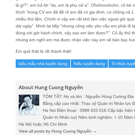
là gì?", em trả lời "dạ, em là phụ nữ ạ". Ohohooohoho, cô bé n
thích "trong CV em đã đề rõ em đã có gia đình, có chồng và 
nhiều thứ lắm. Chính vì vậy em rất khó làm việc ngoài giờ quá
dài ngày". Mình lại tiếp "nhưng công việc yêu cầu em phải đi l
đúng với giờ hành chính, vậy sao em làm được?". Cô ấy thỏ th
nhưng em nghĩ em mà được nhận việc này em sẽ bàn bạc hướn
Em quả thật là rất thành thật!
kiểu mẫu nhà tuyển dụng
Kiểu tuyển dụng
Tri thức tuy
About Hung Cuong Nguyễn
TÓM TẮT: Họ và tên : Nguyễn Hùng Cường Địa 
Bằng cấp cao nhất: Thạc sỹ Quản trị Nhân lực Đ
Ha Noi Điện thoại : 0988 833 616 Cấp bậc hiện 
Quản trị Nhân sự) Năm kinh nghiệm: > 10 Năm 
Hà Nội hoặc Hồ Chí Minh
View all posts by Hung Cuong Nguyễn
→