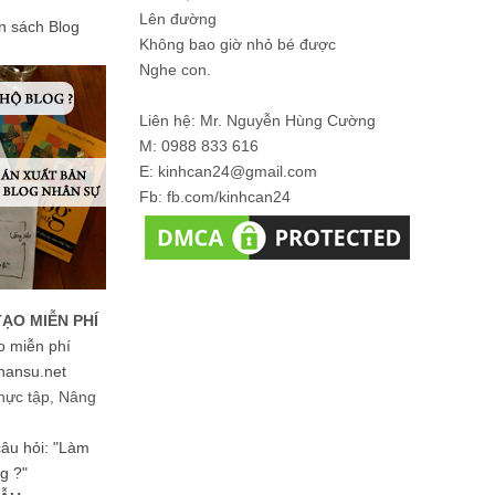
Lên đường
ản sách Blog
Không bao giờ nhỏ bé được
Nghe con.
Liên hệ: Mr. Nguyễn Hùng Cường
M: 0988 833 616
E: kinhcan24@gmail.com
Fb: fb.com/kinhcan24
TẠO MIỄN PHÍ
o miễn phí
hansu.net
hực tập, Nâng
 câu hỏi: "Làm
g ?"