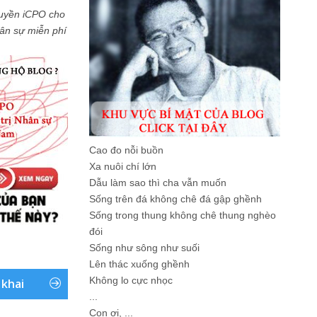
uyền iCPO cho
Nhân sự miễn phí
Cao đo nỗi buồn
Xa nuôi chí lớn
Dẫu làm sao thì cha vẫn muốn
Sống trên đá không chê đá gập ghềnh
Sống trong thung không chê thung nghèo
đói
Sống như sông như suối
Lên thác xuống ghềnh
Không lo cực nhọc
 khai
...
Con ơi, ...