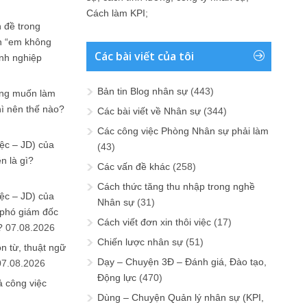
Cách làm KPI
;
 đề trong
n “em không
Các bài viết của tôi
anh nghiệp
Bản tin Blog nhân sự
(443)
ưng muốn làm
hì nên thế nào?
Các bài viết về Nhân sự
(344)
Các công việc Phòng Nhân sự phải làm
ệc – JD) của
(43)
n là gì?
Các vấn đề khác
(258)
Cách thức tăng thu nhập trong nghề
ệc – JD) của
Nhân sự
(31)
 phó giám đốc
Cách viết đơn xin thôi việc
(17)
?
07.08.2026
Chiến lược nhân sự
(51)
n từ, thuật ngữ
Dạy – Chuyện 3Đ – Đánh giá, Đào tạo,
07.08.2026
Động lực
(470)
ả công việc
Dùng – Chuyện Quản lý nhân sự (KPI,