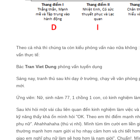
Theo cả nhà thì chúng ta còn kiểu phỏng vấn nào nữa không 
vấn thực tế:
Bác
Tran Viet Dung
phỏng vấn tuyển dụng
Sáng nay, tranh thủ sau khi dạy ở trường, chạy về văn phòng
mới.
Ứng viên: Nữ, sinh năm 77, 1 chồng 1 con, có kinh nghiệm là
Sau khi hỏi một vài câu liên quan đến kinh nghiệm làm việc và
kỹ năng thấy khá ổn mình hỏi "OK. Theo em thì điểm mạnh nhất
phụ nữ". Ahahhahaha (thú vị nhỉ). Mình tủm tỉm cười em liền g
thường mạnh hơn nam giới vị họ nhạy cảm hơn và chi tiết hơn.
giao em nghĩ phụ nữ làm sẽ hợp hơn là nam giới". Chuẩn!. Mìn