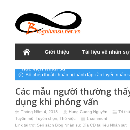
Giới thiệu
Tài liệu về nhân sự
Học viện Nhân sư
Bộ phép thuật chuẩn bị thành lập cần tuyển nhân 
Các mẫu người thường thấy
dụng khi phỏng vấn
Tháng Năm 4, 2013
Hung Cuong Nguyễn
Tri th
Tuyển mộ, Tuyển chọn, Thử việc
1 comment
Link tài trợ:
Seri sách Blog Nhân sự
; Đĩa CD
tài liệu Nhân sự
;