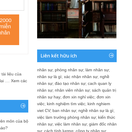
Liên kết hữu ích
nhân sự
;
phòng nhân sự
;
làm nhân sự
;
tài liệu của
nhân sự là gì
;
xác nhận nhân sự
;
nghề
i ....
Xem các
nhân sự
;
đào tạo nhân sự
;
cach quan ly
nhân sự
;
nhân viên nhân sự
;
sách quản trị
nhân sự hay
;
đơn xin nghỉ việc
;
đơn xin
việc
;
kinh nghiệm tìm việc
;
kinh nghiem
viet CV
;
ban nhân sự
;
nghề nhân sự là gì
;
việc làm trưởng phòng nhân sự
;
kiến thức
yên môn của bộ
nhân sự
;
việc làm nhân sự
;
giám đốc nhân
nào?
sự
;
cách tính lương
;
công ty nhân sự
;