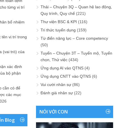
ính toán định
Thải – Chuyện 3Q – Quan hệ lao động,
ho từng vị trí
Quy trình, Quy chế
(221)
Thư viện BSC & KPI
(116)
phân bổ nhiệm
Tri thức tuyển dụng
(159)
tên vị trí trong
Từ điển năng lực – Core competency
(50)
 (vai trò) của
Tuyển – Chuyện 3T – Tuyển mộ, Tuyển
chọn, Thử việc
(434)
hận xác định
Ứng dụng AI vào QTNS
(4)
của bộ phận
Ứng dụng CNTT vào QTNS
(6)
Vui cười nhân sự
(86)
 cần có để
Đánh giá nhân sự
(22)
ược các mục
2026
NÓI VỚI CON
ển Blog