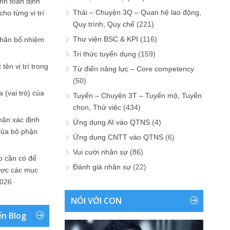
ính toán định
Thải – Chuyện 3Q – Quan hệ lao động,
ho từng vị trí
Quy trình, Quy chế
(221)
Thư viện BSC & KPI
(116)
phân bổ nhiệm
Tri thức tuyển dụng
(159)
tên vị trí trong
Từ điển năng lực – Core competency
(50)
 (vai trò) của
Tuyển – Chuyện 3T – Tuyển mộ, Tuyển
chọn, Thử việc
(434)
hận xác định
Ứng dụng AI vào QTNS
(4)
của bộ phận
Ứng dụng CNTT vào QTNS
(6)
Vui cười nhân sự
(86)
 cần có để
Đánh giá nhân sự
(22)
ược các mục
2026
NÓI VỚI CON
ển Blog