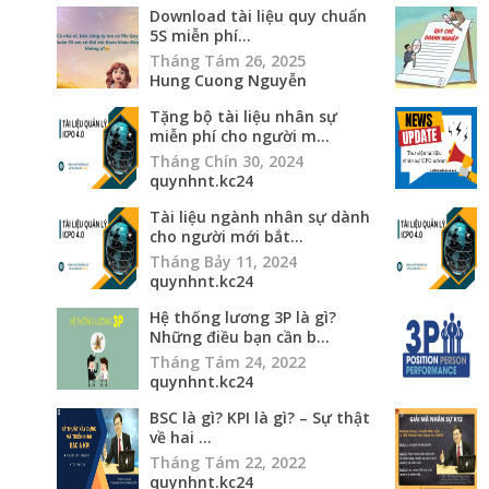
cho người mới bắt...
Tháng Bảy 11, 2024
quynhnt.kc24
Hệ thống lương 3P là gì?
Những điều bạn cần b...
Tháng Tám 24, 2022
quynhnt.kc24
BSC là gì? KPI là gì? – Sự thật
về hai ...
Tháng Tám 22, 2022
quynhnt.kc24
11 thoughts on “
BTL14 – Bo tai lieu dao tao noi bo 
Phạm Xuân Minh
-
04.06.2014 at 10:55
Reply
Anh Kính Cận cho em hỏi bộ tài liệu này mua như
Hung Cuong Nguyễn
-
04.06.2014 at 11:06
R
Bạn cần tài liệu gì trong này cứ mail mình n