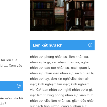
Liên kết hữu ích
nhân sự
;
phòng nhân sự
;
làm nhân sự
;
tài liệu của
nhân sự là gì
;
xác nhận nhân sự
;
nghề
i ....
Xem các
nhân sự
;
đào tạo nhân sự
;
cach quan ly
nhân sự
;
nhân viên nhân sự
;
sách quản trị
nhân sự hay
;
đơn xin nghỉ việc
;
đơn xin
việc
;
kinh nghiệm tìm việc
;
kinh nghiem
viet CV
;
ban nhân sự
;
nghề nhân sự là gì
;
việc làm trưởng phòng nhân sự
;
kiến thức
yên môn của bộ
nhân sự
;
việc làm nhân sự
;
giám đốc nhân
nào?
sự
;
cách tính lương
;
công ty nhân sự
;