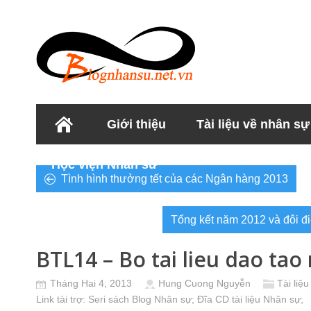
Giới thiệu
Tài liệu về nhân sự
Học viện Nhân sư
Tình hình thưởng tết của các Ngân hàng 2013
Tổng kết năm 2012 và đôi đ
BTL14 – Bo tai lieu dao tao 
Tháng Hai 4, 2013
Hung Cuong Nguyễn
Tài liệ
Link tài trợ:
Seri sách Blog Nhân sự
; Đĩa CD
tài liệu Nhân sự
;