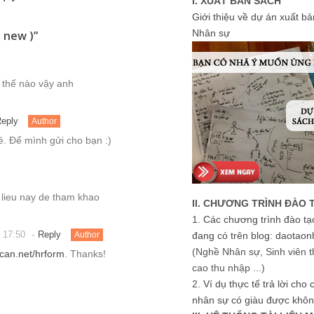
I. XUẤT BẢN SÁCH
Giới thiệu về dự án xuất b
Nhân sự
 lieu nay de tham khao
-
 17:50
Reply
Author
can.net/hrform
. Thanks!
ư là ở Hà Nội. Em làm bên Sale
II. CHƯƠNG TRÌNH ĐÀO 
eo ý kiến mọi người. Những kiến thức
1.
Các chương trình đào tạ
hỉ có thể xin email của anh về nội
đang có trên blog: daotaon
ảm ơn anh Kính Cận.
(Nghề Nhân sự, Sinh viên t
cao thu nhập ...)
Reply
Author
2.
Ví dụ thực tế trả lời cho
tp://www.nghenhansu.net
. Hi vọng
nhân sự có giàu được khôn