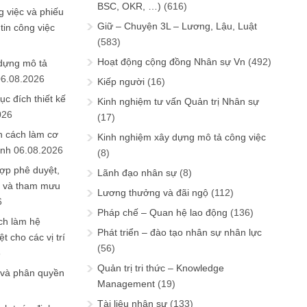
BSC, OKR, …)
(616)
 việc và phiếu
Giữ – Chuyện 3L – Lương, Lậu, Luật
tin công việc
(583)
Hoạt động cộng đồng Nhân sự Vn
(492)
 dựng mô tả
06.08.2026
Kiếp người
(16)
ục đích thiết kế
Kinh nghiệm tư vấn Quản trị Nhân sự
026
(17)
n cách làm cơ
Kinh nghiệm xây dựng mô tả công việc
anh
06.08.2026
(8)
ợp phê duyệt,
Lãnh đạo nhân sự
(8)
in và tham mưu
Lương thưởng và đãi ngộ
(112)
6
Pháp chế – Quan hệ lao động
(136)
ch làm hệ
Phát triển – đào tạo nhân sự nhân lực
t cho các vị trí
(56)
6
Quản trị tri thức – Knowledge
 và phân quyền
Management
(19)
Tài liệu nhân sự
(133)