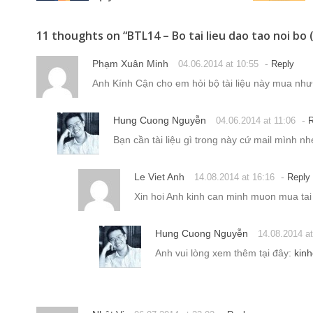
Le Viet Anh
-
14.08.2014 at 16:16
Reply
Xin hoi Anh kinh can minh muon mua tai
Hung Cuong Nguyễn
14.08.2014 at
Anh vui lòng xem thêm tại đây:
kinh
Nhật Vi
-
06.07.2014 at 23:02
Reply
Em thấy các khóa học của anh nhưng mà hình nh
nhưng giờ bị đẩy qua Nhân Sự vì em dễ “chơi” th
của anh thực sự cần thiết cho những người như em. Chắc em c
dung trên mà thôi. Mail em
nhatvi@vislands.vn
. Chân thành c
Hung Cuong Nguyễn
-
07.07.2014 at 06:49
Bạn tham khảo thêm khóa học ở đây nhé:
ht
khóa học sẽ giúp được bạn ít nhiều.