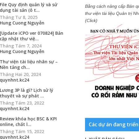
Nền tảng ch...
Bằng cách nâng cấp Bản q
Tháng Hai 20, 2024
thư viện tài liệu Quản trị 
quynhnt.kc24
(Click)
Lương 3P là gì? Lịch sử lý
thuyết và sự phát ...
Tháng Tám 23, 2022
quynhnt.kc24
Review khóa học BSC & KPI
online, chất l...
Tháng Tám 15, 2022
quynhnt.kc24
( new )
”
 thế nào vậy anh
Các dự án đang triển
eply
Author
hé. Để mình gửi cho bạn :)