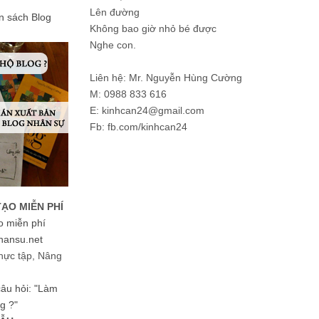
Lên đường
ản sách Blog
Không bao giờ nhỏ bé được
Nghe con.
Liên hệ: Mr. Nguyễn Hùng Cường
M: 0988 833 616
E: kinhcan24@gmail.com
Fb: fb.com/kinhcan24
TẠO MIỄN PHÍ
o miễn phí
hansu.net
hực tập, Nâng
 câu hỏi: "Làm
g ?"