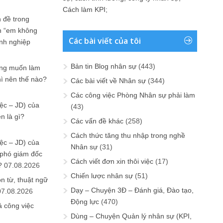
Cách làm KPI
;
 đề trong
n “em không
Các bài viết của tôi
anh nghiệp
Bản tin Blog nhân sự
(443)
ưng muốn làm
hì nên thế nào?
Các bài viết về Nhân sự
(344)
Các công việc Phòng Nhân sự phải làm
ệc – JD) của
(43)
n là gì?
Các vấn đề khác
(258)
Cách thức tăng thu nhập trong nghề
ệc – JD) của
Nhân sự
(31)
 phó giám đốc
Cách viết đơn xin thôi việc
(17)
?
07.08.2026
Chiến lược nhân sự
(51)
n từ, thuật ngữ
Dạy – Chuyện 3Đ – Đánh giá, Đào tạo,
07.08.2026
Động lực
(470)
ả công việc
Dùng – Chuyện Quản lý nhân sự (KPI,