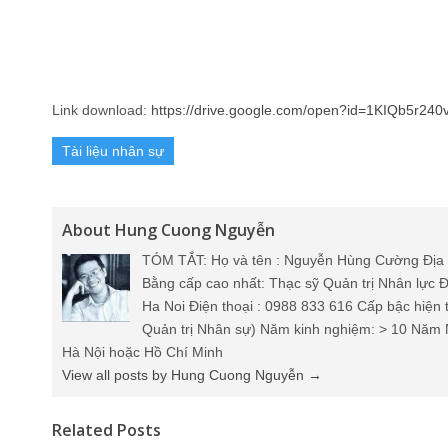
About Hung Cuong Nguyễn
TÓM TẮT: Họ và tên : Nguyễn Hùng Cường Địa 
Bằng cấp cao nhất: Thạc sỹ Quản trị Nhân lực Đ
Ha Noi Điện thoại : 0988 833 616 Cấp bậc hiện 
Quản trị Nhân sự) Năm kinh nghiệm: > 10 Năm 
Hà Nội hoặc Hồ Chí Minh
View all posts by Hung Cuong Nguyễn
→
Related Posts
Download tài liệu quy chuẩn
5S miễn phí...
Tháng Tám 26, 2025
Hung Cuong Nguyễn
Tặng bộ tài liệu nhân sự
miễn phí cho người m...
Tháng Chín 30, 2024
quynhnt.kc24
Tài liệu ngành nhân sự dành