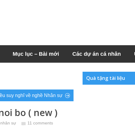
Mục lục – Bài mới
Các dự án cá nhân
Quà tặng tài liệu
iều suy nghĩ về nghề Nhân sự
noi bo ( new )
u nhân sự
11 comments