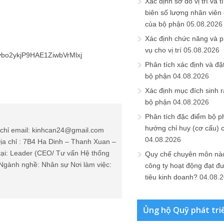
Xác định sơ đồ vị trí và t
biên số lượng nhân viên c
của bộ phận
05.08.2026
chỉ email: kinhcan24@gmail.com
Xác định chức năng và 
ịa chỉ : 7B4 Ha Dinh – Thanh Xuan –
vụ cho vị trí
05.08.2026
tại: Leader (CEO/ Tư vấn Hệ thống
Ngành nghề: Nhân sự Nơi làm việc:
Phân tích xác định và đặt 
bộ phận
04.08.2026
Xác định mục đích sinh ra
bộ phận
04.08.2026
Phân tích đặc điểm bộ p
hướng chỉ huy (cơ cấu) 
File Quy định quản lý và sử
dụng tài sản (ô t...
04.08.2026
Tháng Tư 8, 2025
Quy chế chuyên môn nào
Hung Cuong Nguyễn
công ty hoạt động đạt đ
[Update iCPO ver 070824] Bản
tiêu kinh doanh?
04.08.
cập nhật thư việ...
Tháng Tám 7, 2024
Hung Cuong Nguyễn
Ủng hộ Quỹ phát tri
Thư viện tài liệu nhân sự –