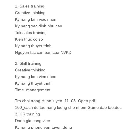
1. Sales training
Creative thinking
Ky nang lam viec nhom
Ky nang xac dinh nhu cau
Telesales training
Kien thuc co so
Ky nang thuyet trinh
Nguyen tac can ban cua NVKD
2. Skill training
Creative thinking
Ky nang lam viec nhom
Ky nang thuyet trinh
Time_management
Tro choi trong Huan luyen_11_03_Open.pdf
100_cach de tao nang luong cho nhom Game dao tao.doc
3. HR training
Danh gia cong viec
Ky nang phong van tuyen dung