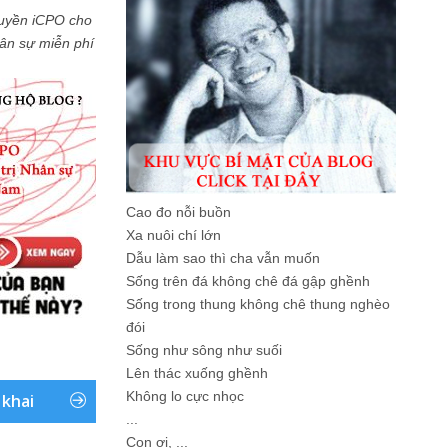
uyền iCPO cho
Nhân sự miễn phí
Cao đo nỗi buồn
Xa nuôi chí lớn
Dẫu làm sao thì cha vẫn muốn
Sống trên đá không chê đá gập ghềnh
Sống trong thung không chê thung nghèo
đói
Sống như sông như suối
Lên thác xuống ghềnh
Không lo cực nhọc
 khai
...
Con ơi, ...