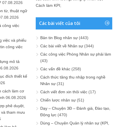
?
07.08.2026
Cách làm KPI
;
n từ, thuật ngữ
07.08.2026
Các bài viết của tôi
ả công việc
Bản tin Blog nhân sự
(443)
 việc và phiếu
Các bài viết về Nhân sự
(344)
tin công việc
Các công việc Phòng Nhân sự phải làm
(43)
 dựng mô tả
06.08.2026
Các vấn đề khác
(258)
ục đích thiết kế
Cách thức tăng thu nhập trong nghề
026
Nhân sự
(31)
n cách làm cơ
Cách viết đơn xin thôi việc
(17)
anh
06.08.2026
Chiến lược nhân sự
(51)
ợp phê duyệt,
Dạy – Chuyện 3Đ – Đánh giá, Đào tạo,
in và tham mưu
Động lực
(470)
6
Dùng – Chuyện Quản lý nhân sự (KPI,