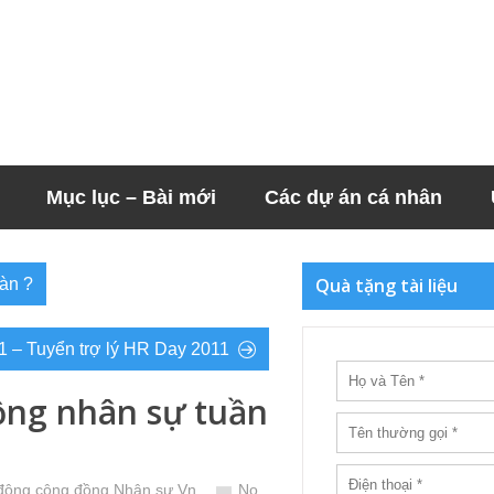
Mục lục – Bài mới
Các dự án cá nhân
Quà tặng tài liệu
àn ?
 – Tuyển trợ lý HR Day 2011
ồng nhân sự tuần
động cộng đồng Nhân sự Vn
No