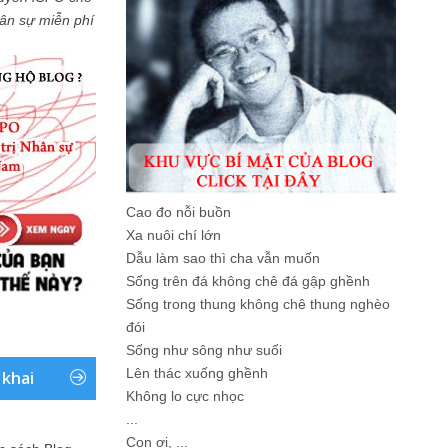
Nhân sự miễn phí
Cao đo nỗi buồn
Xa nuôi chí lớn
Dẫu làm sao thì cha vẫn muốn
Sống trên đá không chê đá gập ghềnh
Sống trong thung không chê thung nghèo
đói
Sống như sông như suối
Lên thác xuống ghềnh
 khai
Không lo cực nhọc
...
Con ơi, ...