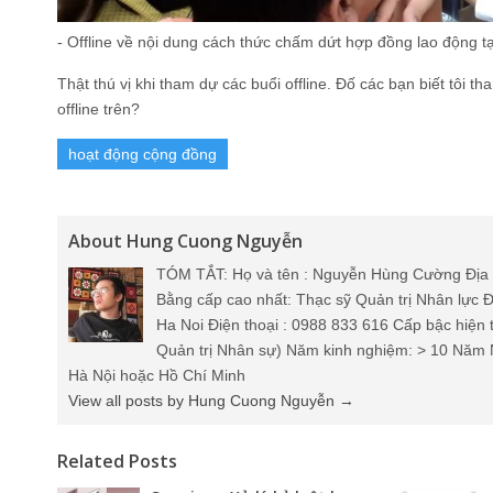
- Offline về nội dung cách thức chấm dứt hợp đồng lao động t
Thật thú vị khi tham dự các buổi offline. Đố các bạn biết tôi t
offline trên?
hoạt động cộng đồng
About Hung Cuong Nguyễn
TÓM TẮT: Họ và tên : Nguyễn Hùng Cường Địa 
Bằng cấp cao nhất: Thạc sỹ Quản trị Nhân lực Đ
Ha Noi Điện thoại : 0988 833 616 Cấp bậc hiện 
Quản trị Nhân sự) Năm kinh nghiệm: > 10 Năm 
Hà Nội hoặc Hồ Chí Minh
View all posts by Hung Cuong Nguyễn
→
Related Posts