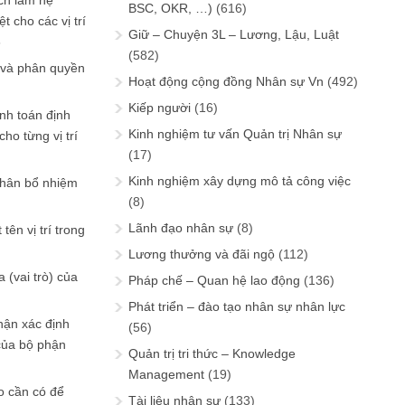
ch làm hệ
BSC, OKR, …)
(616)
t cho các vị trí
Giữ – Chuyện 3L – Lương, Lậu, Luật
6
(582)
 và phân quyền
Hoạt động cộng đồng Nhân sự Vn
(492)
Kiếp người
(16)
ính toán định
Kinh nghiệm tư vấn Quản trị Nhân sự
ho từng vị trí
(17)
Kinh nghiệm xây dựng mô tả công việc
phân bổ nhiệm
(8)
Lãnh đạo nhân sự
(8)
tên vị trí trong
Lương thưởng và đãi ngộ
(112)
 (vai trò) của
Pháp chế – Quan hệ lao động
(136)
Phát triển – đào tạo nhân sự nhân lực
hận xác định
(56)
của bộ phận
Quản trị tri thức – Knowledge
Management
(19)
 cần có để
Tài liệu nhân sự
(133)