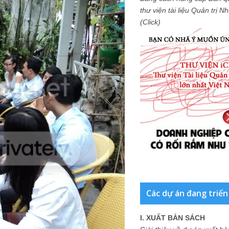
thư viện tài liệu Quản trị 
(Click)
Các dự án đang triển
I. XUẤT BẢN SÁCH