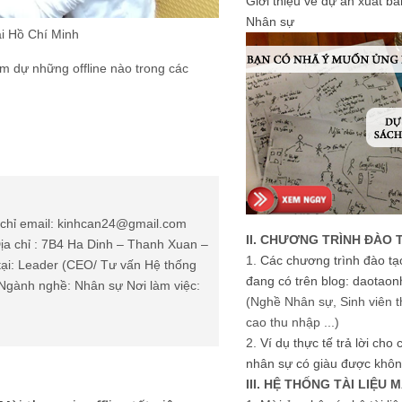
Giới thiệu về dự án xuất b
Nhân sự
ại Hồ Chí Minh
ham dự những offline nào trong các
chỉ email: kinhcan24@gmail.com
II. CHƯƠNG TRÌNH ĐÀO 
ịa chỉ : 7B4 Ha Dinh – Thanh Xuan –
1.
Các chương trình đào tạ
tại: Leader (CEO/ Tư vấn Hệ thống
đang có trên blog: daotaon
Ngành nghề: Nhân sự Nơi làm việc:
(Nghề Nhân sự, Sinh viên t
cao thu nhập ...)
2.
Ví dụ thực tế trả lời cho
nhân sự có giàu được khôn
III. HỆ THỐNG TÀI LIỆU 