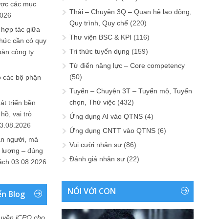
ược các mục
Thải – Chuyện 3Q – Quan hệ lao động,
2026
Quy trình, Quy chế
(220)
 hợp tác giữa
Thư viện BSC & KPI
(116)
chức cần có quy
Tri thức tuyển dụng
(159)
oàn công ty
Từ điển năng lực – Core competency
(50)
o các bộ phận
Tuyển – Chuyện 3T – Tuyển mộ, Tuyển
chọn, Thử việc
(432)
át triển bền
ồ, vai trò
Ứng dụng AI vào QTNS
(4)
3.08.2026
Ứng dụng CNTT vào QTNS
(6)
ần người, mà
Vui cười nhân sự
(86)
 lượng – đúng
Đánh giá nhân sự
(22)
ách
03.08.2026
NÓI VỚI CON
ển Blog
uyền iCPO cho