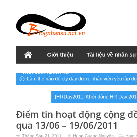
Giới thiệu
Tài liệu về nhân sự
Học viện Nhân sư
Làm thế nào để cty dạy được nhân viên yêu tập đo
[HRDay2011] Khởi động HR Day 2011
Điểm tin hoạt động cộng đ
qua 13/06 – 19/06/2011
Tháng Sáu 21, 2011
Hung Cuong Nguyễn
Hoạt 