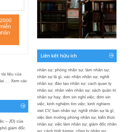
Liên kết hữu ích
nhân sự
;
phòng nhân sự
;
làm nhân sự
;
tài liệu của
nhân sự là gì
;
xác nhận nhân sự
;
nghề
i ....
Xem các
nhân sự
;
đào tạo nhân sự
;
cach quan ly
nhân sự
;
nhân viên nhân sự
;
sách quản trị
nhân sự hay
;
đơn xin nghỉ việc
;
đơn xin
việc
;
kinh nghiệm tìm việc
;
kinh nghiem
viet CV
;
ban nhân sự
;
nghề nhân sự là gì
;
việc làm trưởng phòng nhân sự
;
kiến thức
ệc – JD) của
nhân sự
;
việc làm nhân sự
;
giám đốc nhân
 phó giám đốc
sự
;
cách tính lương
;
công ty nhân sự
;