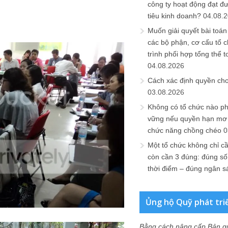
công ty hoạt động đạt đ
tiêu kinh doanh?
04.08.
Muốn giải quyết bài toán
các bộ phận, cơ cấu tổ 
trình phối hợp tổng thể t
04.08.2026
Cách xác định quyền ch
03.08.2026
Không có tổ chức nào ph
vững nếu quyền hạn mơ h
chức năng chồng chéo
0
Một tổ chức không chỉ c
còn cần 3 đúng: đúng số
thời điểm – đúng ngân s
Ủng hộ Quỹ phát tri
Bằng cách nâng cấp Bản q