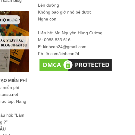
ản sách Blog
Lên đường
Không bao giờ nhỏ bé được
Nghe con.
Liên hệ: Mr. Nguyễn Hùng Cường
M: 0988 833 616
E: kinhcan24@gmail.com
Fb: fb.com/kinhcan24
TẠO MIỄN PHÍ
o miễn phí
hansu.net
hực tập, Nâng
 câu hỏi: "Làm
g ?"
MẪU