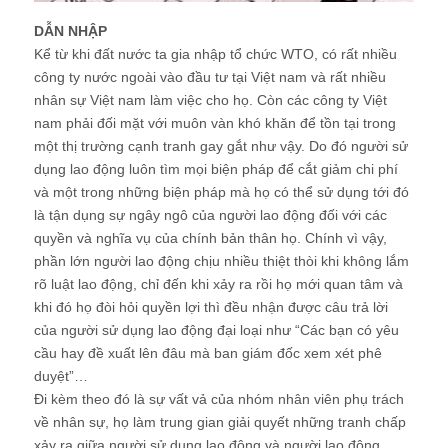
DẪN NHẬP
Kể từ khi đất nước ta gia nhập tổ chức WTO, có rất nhiều
công ty nước ngoài vào đầu tư tại Việt nam và rất nhiều
nhân sự Việt nam làm việc cho họ. Còn các công ty Việt
nam phải đối mặt với muôn vàn khó khăn để tồn tại trong
một thị trường cạnh tranh gay gắt như vậy. Do đó người sử
dụng lao động luôn tìm mọi biện pháp để cắt giảm chi phí
và một trong những biện pháp mà họ có thể sử dụng tới đó
là tận dụng sự ngây ngô của người lao động đối với các
quyền và nghĩa vụ của chính bản thân họ. Chính vì vậy,
phần lớn người lao động chịu nhiều thiệt thòi khi không lắm
rõ luật lao động, chỉ đến khi xảy ra rồi họ mới quan tâm và
khi đó họ đòi hỏi quyền lợi thì đều nhận được câu trả lời
của người sử dụng lao động đại loại như “Các bạn có yêu
cầu hay đề xuất lên đâu mà ban giám đốc xem xét phê
duyệt”…
Đi kèm theo đó là sự vất vả của nhóm nhân viên phụ trách
về nhân sự, họ làm trung gian giải quyết những tranh chấp
xảy ra giữa người sử dụng lao động và người lao động.