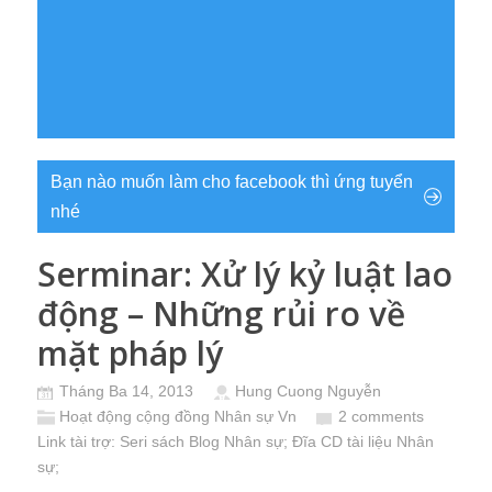
Bạn nào muốn làm cho facebook thì ứng tuyển
nhé
Serminar: Xử lý kỷ luật lao
động – Những rủi ro về
mặt pháp lý
Tháng Ba 14, 2013
Hung Cuong Nguyễn
Hoạt động cộng đồng Nhân sự Vn
2 comments
Link tài trợ:
Seri sách Blog Nhân sự
; Đĩa CD
tài liệu Nhân
sự
;