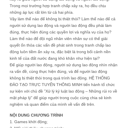
Trong mọi trường hợp tranh chấp xảy ra, họ đều chịu
những áp lực rất lớn từ cả hai phía.
Vậy làm thế nào để không bị thiệt thòi? Làm thế nào để cả
người sử dụng lao động và người lao động đều phải làm
đúng, thực hiện đúng các quyền lợi và nghĩa vụ của họ?
Làm thế nào để đội ngũ nhân viên nhân sự có thể giải
quyết ổn thỏa các vấn đề phát sinh trong tranh chấp lao
động luôn tiềm ẩn xảy ra, đặc biệt là trong bối cảnh nền
kinh tế của đất nước đang khó khăn như hiện tại?
Để giúp người lao động, người sử dụng lao động nhìn nhận
ra vấn đề, cùng thực hiện đúng, và để người lao động
không bị thiệt thòi trong quá trình lao động. HỆ THỐNG
ĐÀO TẠO TRỰC TUYẾN THÔNG MINH tiến hành tổ chức
sự kiện với chủ đề ”Xử lý kỷ luật lao động – Những rủi ro về
mặt pháp lý” để giúp người trong cuộc cùng chia sẻ kinh
nghiệm và quan điểm của mình về vấn đề trên.
NỘI DUNG CHƯƠNG TRÌNH
1. Games khởi động;