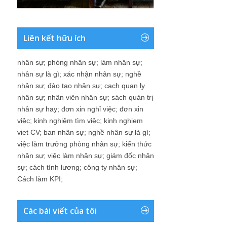
Liên kết hữu ích
nhân sự
;
phòng nhân sự
;
làm nhân sự
;
nhân sự là gì
;
xác nhận nhân sự
;
nghề
nhân sự
;
đào tạo nhân sự
;
cach quan ly
nhân sự
;
nhân viên nhân sự
;
sách quản trị
nhân sự hay
;
đơn xin nghỉ việc
;
đơn xin
việc
;
kinh nghiệm tìm việc
;
kinh nghiem
viet CV
;
ban nhân sự
;
nghề nhân sự là gì
;
việc làm trưởng phòng nhân sự
;
kiến thức
nhân sự
;
việc làm nhân sự
;
giám đốc nhân
sự
;
cách tính lương
;
công ty nhân sự
;
Cách làm KPI
;
Các bài viết của tôi