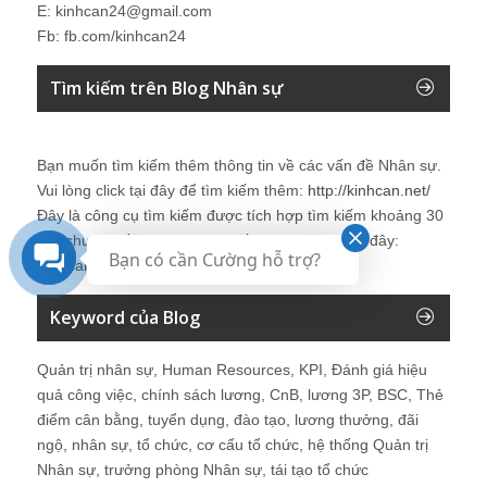
E: kinhcan24@gmail.com
Fb: fb.com/kinhcan24
Tìm kiếm trên Blog Nhân sự
Bạn muốn tìm kiếm thêm thông tin về các vấn đề
Nhân sự
.
Vui lòng click tại đây để tìm kiếm thêm:
http://kinhcan.net/
Đây là công cụ tìm kiếm được tích hợp tìm kiếm khoảng 30
site chuyên về
nhân sự
. Chi tiết vui lòng click tại đây:
Bạn có cần Cường hỗ trợ?
Kinhcan24′s Search
Keyword của Blog
Quản trị nhân sự, Human Resources, KPI, Đánh giá hiệu
quả công việc, chính sách lương, CnB, lương 3P, BSC, Thẻ
điểm cân bằng, tuyển dụng, đào tạo, lương thưởng, đãi
ngộ, nhân sự, tổ chức, cơ cấu tổ chức, hệ thống Quản trị
Nhân sự, trưởng phòng Nhân sự, tái tạo tổ chức