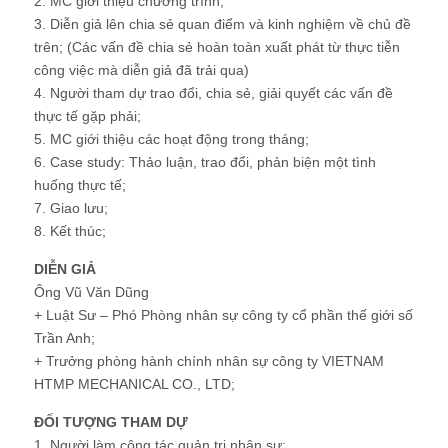
2. MC giới thiệu chương trình;
3. Diễn giả lên chia sẻ quan điểm và kinh nghiệm về chủ đề
trên; (Các vấn đề chia sẻ hoàn toàn xuất phát từ thực tiễn
công việc mà diễn giả đã trải qua)
4. Người tham dự trao đổi, chia sẻ, giải quyết các vấn đề
thực tế gặp phải;
5. MC giới thiệu các hoạt động trong tháng;
6. Case study: Thảo luận, trao đổi, phản biện một tình
huống thực tế;
7. Giao lưu;
8. Kết thúc;
DIỄN GIẢ
Ông Vũ Văn Dũng
+ Luật Sư – Phó Phòng nhân sự công ty cổ phần thế giới số
Trần Anh;
+ Trưởng phòng hành chính nhân sự công ty VIETNAM
HTMP MECHANICAL CO., LTD;
ĐỐI TƯỢNG THAM DỰ
1. Người làm công tác quản trị nhân sự;