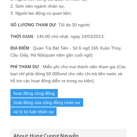
2. Sinh viên ngành nhân sự;
3. Người lao động có quan tâm;
SỐ LƯỢNG THAM DỰ
: Tối đa 30 người;
THỜI GIAN
: 14h:00 chủ nhật, ngày 24/03/2013;
ĐỊA ĐIỂM
: Quán Trà Bát Tiên - Số 6 ngõ 165 Xuân Thủy,
Cầu Giấy, Hà Nội(quán nằm gần cuối ngõ)
PHÍ THAM DỰ
: Miễn phí cho mọi thành viên tham gia (Các
bạn chỉ phải đóng 50.000vnd cho việc chi trả tiền nước và
hỗ trợ các hoạt động diễn ra trong sự kiện);
hoạt động cộng đồng
hoạt động của cộng đồng nhân sự
xử lý kỷ luật nhân sự
About Hung Cuong Nguyễn