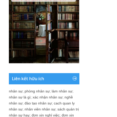
Liên kết hữu ích
nhân sự
;
phòng nhân sự
;
làm nhân sự
;
nhân sự là gì
;
xác nhận nhân sự
;
nghề
nhân sự
;
đào tạo nhân sự
;
cach quan ly
nhân sự
;
nhân viên nhân sự
;
sách quản trị
nhân sự hay
;
đơn xin nghỉ việc
;
đơn xin