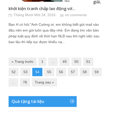
giải,
khởi kiện tranh chấp lao động vớ...
Tháng Mười Một 24, 2016
no comments
Bạn H có hỏi:"Anh Cường ơi, em không biết gửi mail vào
đâu nên em gửi luôn qua đây nhé. Em đang tìm văn bản
pháp luật quy định về thời hạn NLĐ sau khi nghỉ việc sau
bao lâu thì tiếp tục được khiếu nạ...
« Trang trước
1
…
49
50
51
52
53
54
55
56
57
58
59
…
78
Trang sau »
Quà tặng tài liệu