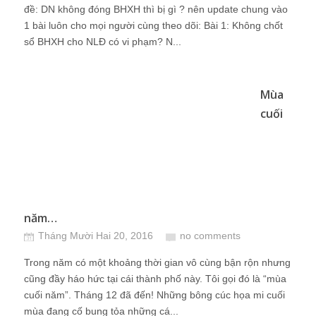
đề: DN không đóng BHXH thì bị gì ? nên update chung vào
1 bài luôn cho mọi người cùng theo dõi: Bài 1: Không chốt
sổ BHXH cho NLĐ có vi phạm? N...
Mùa
cuối
năm…
Tháng Mười Hai 20, 2016
no comments
Trong năm có một khoảng thời gian vô cùng bận rộn nhưng
cũng đầy háo hức tại cái thành phố này. Tôi gọi đó là “mùa
cuối năm”. Tháng 12 đã đến! Những bông cúc họa mi cuối
mùa đang cố bung tỏa những cá...