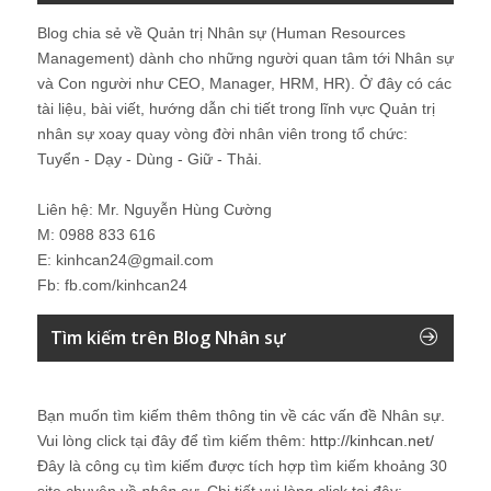
Blog chia sẻ về Quản trị Nhân sự (Human Resources
Management) dành cho những người quan tâm tới Nhân sự
và Con người như CEO, Manager, HRM, HR). Ở đây có các
tài liệu, bài viết, hướng dẫn chi tiết trong lĩnh vực Quản trị
nhân sự xoay quay vòng đời nhân viên trong tổ chức:
Tuyển - Dạy - Dùng - Giữ - Thải.
Liên hệ: Mr. Nguyễn Hùng Cường
M: 0988 833 616
E: kinhcan24@gmail.com
Fb: fb.com/kinhcan24
Tìm kiếm trên Blog Nhân sự
Bạn muốn tìm kiếm thêm thông tin về các vấn đề
Nhân sự
.
Vui lòng click tại đây để tìm kiếm thêm:
http://kinhcan.net/
Đây là công cụ tìm kiếm được tích hợp tìm kiếm khoảng 30
site chuyên về
nhân sự
. Chi tiết vui lòng click tại đây: