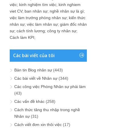
việc
;
kinh nghiệm tìm việc
;
kinh nghiem
viet CV
;
ban nhân sự
;
nghề nhân sự là gì
;
việc làm trưởng phòng nhân sự
;
kiến thức
nhân sự
;
việc làm nhân sự
;
giám đốc nhân
sự
;
cách tính lương
;
công ty nhân sự
;
Cách làm KPI
;
Các bài viết của tôi
Bản tin Blog nhân sự
(443)
Các bài viết về Nhân sự
(344)
Các công việc Phòng Nhân sự phải làm
(43)
Các vấn đề khác
(258)
Cách thức tăng thu nhập trong nghề
Nhân sự
(31)
Cách viết đơn xin thôi việc
(17)