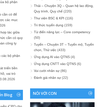
của bộ phận
Thải – Chuyện 3Q – Quan hệ lao động,
Quy trình, Quy chế
(220)
 cần có để
Thư viện BSC & KPI
(116)
ược các mục
Tri thức tuyển dụng
(159)
2026
Từ điển năng lực – Core competency
 hợp tác giữa
(50)
chức cần có quy
oàn công ty
Tuyển – Chuyện 3T – Tuyển mộ, Tuyển
chọn, Thử việc
(433)
o các bộ phận
Ứng dụng AI vào QTNS
(4)
Ứng dụng CNTT vào QTNS
(6)
át triển bền
Vui cười nhân sự
(86)
ồ, vai trò
Đánh giá nhân sự
(22)
3.08.2026
NÓI VỚI CON
ển Blog
uyền iCPO cho