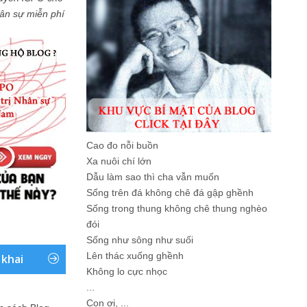
Nhân sự miễn phí
Cao đo nỗi buồn
Xa nuôi chí lớn
Dẫu làm sao thì cha vẫn muốn
Sống trên đá không chê đá gập ghềnh
Sống trong thung không chê thung nghèo
đói
Sống như sông như suối
Lên thác xuống ghềnh
 khai
Không lo cực nhọc
...
Con ơi, ...