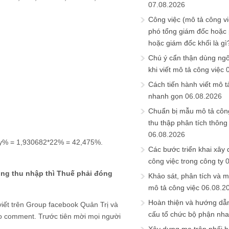
07.08.2026
Công việc (mô tả công vi
phó tổng giám đốc hoặc
hoặc giám đốc khối là gì
Chú ý cẩn thận dùng ngô
khi viết mô tả công việc
Cách tiến hành viết mô t
nhanh gọn
06.08.2026
Chuẩn bị mẫu mô tả công
thu thập phân tích thông 
06.08.2026
> y% = 1,930682*22% = 42,475%.
Các bước triển khai xây
công việc trong công ty
ng thu nhập thì Thuế phải đóng
Khảo sát, phân tích và m
mô tả công việc
06.08.2
Hoàn thiện và hướng dẫ
 viết trên Group facebook Quản Trị và
cấu tổ chức bộ phận nh
ào comment. Trước tiên mời mọi người