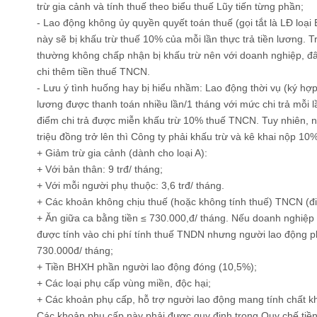
trừ gia cảnh và tính thuế theo biểu thuế Lũy tiến từng phần;
- Lao động không ủy quyền quyết toán thuế (gọi tắt là LĐ loại 
này sẽ bị khấu trừ thuế 10% của mỗi lần thực trả tiền lương. T
thường không chấp nhận bị khấu trừ nên với doanh nghiệp, đ
chi thêm tiền thuế TNCN.
- Lưu ý tình huống hay bị hiểu nhầm: Lao động thời vụ (ký hợ
lương được thanh toán nhiều lần/1 tháng với mức chi trả mỗi lần
điểm chi trả được miễn khấu trừ 10% thuế TNCN. Tuy nhiên, n
triệu đồng trở lên thì Công ty phải khấu trừ và kê khai nộp 1
+ Giảm trừ gia cảnh (dành cho loại A):
+ Với bản thân: 9 trđ/ tháng;
+ Với mỗi người phụ thuộc: 3,6 trđ/ tháng.
+ Các khoản không chịu thuế (hoặc không tính thuế) TNCN (điể
+ Ăn giữa ca bằng tiền ≤ 730.000,đ/ tháng. Nếu doanh nghiệp
được tính vào chi phí tính thuế TNDN nhưng người lao động 
730.000đ/ tháng;
+ Tiền BHXH phần người lao động đóng (10,5%);
+ Các loại phụ cấp vùng miền, độc hại;
+ Các khoản phụ cấp, hỗ trợ người lao động mang tính chất kho
Các khoản phụ cấp này phải được quy định trong Quy chế tiền