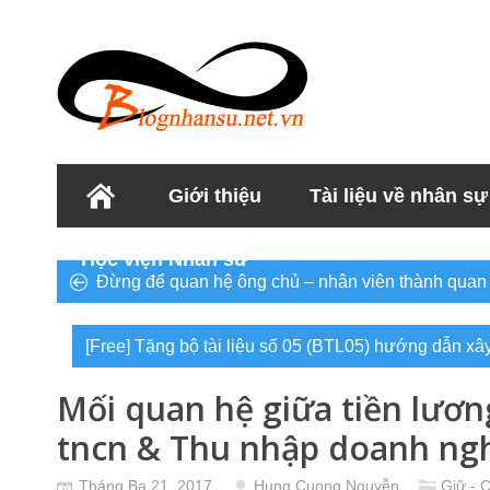
Giới thiệu
Tài liệu về nhân sự
Học viện Nhân sư
Đừng để quan hệ ông chủ – nhân viên thành quan
[Free] Tặng bộ tài liệu số 05 (BTL05) hướng dẫn x
Mối quan hệ giữa tiền lươn
tncn & Thu nhập doanh ng
Tháng Ba 21, 2017
Hung Cuong Nguyễn
Giữ - 