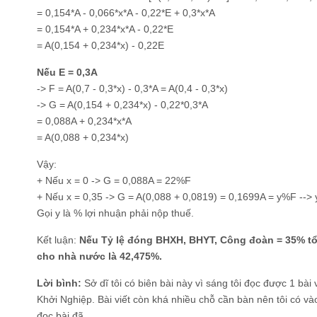
= 0,154*A - 0,066*x*A - 0,22*E + 0,3*x*A
= 0,154*A + 0,234*x*A - 0,22*E
= A(0,154 + 0,234*x) - 0,22E
Nếu E = 0,3A
-> F = A(0,7 - 0,3*x) - 0,3*A = A(0,4 - 0,3*x)
-> G = A(0,154 + 0,234*x) - 0,22*0,3*A
= 0,088A + 0,234*x*A
= A(0,088 + 0,234*x)
Vậy:
+ Nếu x = 0 -> G = 0,088A = 22%F
+ Nếu x = 0,35 -> G = A(0,088 + 0,0819) = 0,1699A = y%F --
Gọi y là % lợi nhuận phải nộp thuế.
Kết luận:
Nếu Tỷ lệ đóng BHXH, BHYT, Công đoàn = 35% tổ
cho nhà nước là 42,475%.
Lời bình:
Sở dĩ tôi có biên bài này vì sáng tôi đọc được 1 bài
Khởi Nghiệp. Bài viết còn khá nhiều chỗ cần bàn nên tôi có v
đọc bài đã.