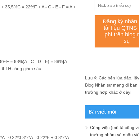
 35,5%C = 22%F + A - C - E - F = A +
8%F = 88%(A - C - D - E) = 88%[A -
 thì H càng giảm sâu.
Lưu ý: Các bên lừa đảo, lấy 
Blog Nhân sự mang đi bán lạ
trường hợp khác ở đây!
Bài viết mới
Công việc (mô tả công vi
trưởng nhóm và nhân viê
*A - 0,22*0,3*x*A - 0,22*E + 0,3*x*A