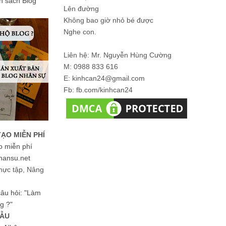
ản sách Blog
Lên đường
Không bao giờ nhỏ bé được
Nghe con.
Liên hệ: Mr. Nguyễn Hùng Cường
M: 0988 833 616
E: kinhcan24@gmail.com
Fb: fb.com/kinhcan24
TẠO MIỄN PHÍ
o miễn phí
hansu.net
hực tập, Nâng
 câu hỏi: "Làm
g ?"
MẪU