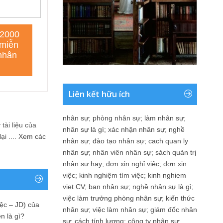
Liên kết hữu ích
nhân sự
;
phòng nhân sự
;
làm nhân sự
;
tài liệu của
nhân sự là gì
;
xác nhận nhân sự
;
nghề
i ....
Xem các
nhân sự
;
đào tạo nhân sự
;
cach quan ly
nhân sự
;
nhân viên nhân sự
;
sách quản trị
nhân sự hay
;
đơn xin nghỉ việc
;
đơn xin
việc
;
kinh nghiệm tìm việc
;
kinh nghiem
viet CV
;
ban nhân sự
;
nghề nhân sự là gì
;
việc làm trưởng phòng nhân sự
;
kiến thức
ệc – JD) của
nhân sự
;
việc làm nhân sự
;
giám đốc nhân
n là gì?
sự
;
cách tính lương
;
công ty nhân sự
;