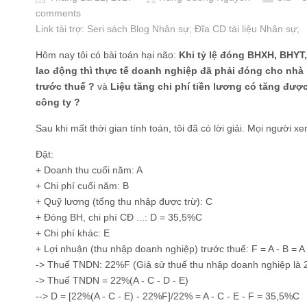
comments
Link tài trợ:
Seri sách Blog Nhân sự
; Đĩa CD
tài liệu Nhân sự
;
Hôm nay tôi có bài toán hại não:
Khi tỷ lệ đóng BHXH, BHYT,
lao động thì thực tế doanh nghiệp đã phải đóng cho nhà
trước thuế ?
và
Liệu tăng chi phí tiền lương có tăng đư
công ty ?
Sau khi mất thời gian tính toán, tôi đã có lời giải. Mọi người x
Đặt:
+ Doanh thu cuối năm: A
+ Chi phí cuối năm: B
+ Quỹ lương (tổng thu nhập được trừ): C
+ Đóng BH, chi phí CĐ ...: D = 35,5%C
+ Chi phí khác: E
+ Lợi nhuận (thu nhập doanh nghiệp) trước thuế: F = A - B = A 
-> Thuế TNDN: 22%F (Giả sử thuế thu nhập doanh nghiệp là 
-> Thuế TNDN = 22%(A - C - D - E)
--> D = [22%(A - C - E) - 22%F]/22% = A - C - E - F = 35,5%C