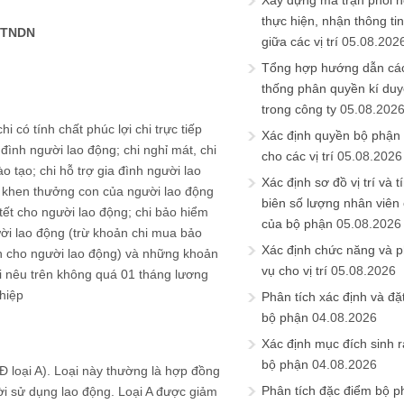
Xây dựng ma trận phối h
thực hiện, nhận thông t
 TNDN
giữa các vị trí
05.08.202
Tổng hợp hướng dẫn cá
thống phân quyền kí duyệ
trong công ty
05.08.202
 có tính chất phúc lợi chi trực tiếp
Xác định quyền bộ phận
đình người lao động; chi nghỉ mát, chi
cho các vị trí
05.08.2026
ào tạo; chi hỗ trợ gia đình người lao
Xác định sơ đồ vị trí và t
hi khen thưởng con của người lao động
biên số lượng nhân viên c
ễ, tết cho người lao động; chi bảo hiểm
của bộ phận
05.08.2026
ời lao động (trừ khoản chi mua bảo
Xác định chức năng và 
ện cho người lao động) và những khoản
vụ cho vị trí
05.08.2026
lợi nêu trên không quá 01 tháng lương
hiệp
Phân tích xác định và đặt 
bộ phận
04.08.2026
Xác định mục đích sinh ra
bộ phận
04.08.2026
Đ loại A). Loại này thường là hợp đồng
Phân tích đặc điểm bộ p
ời sử dụng lao động. Loại A được giảm