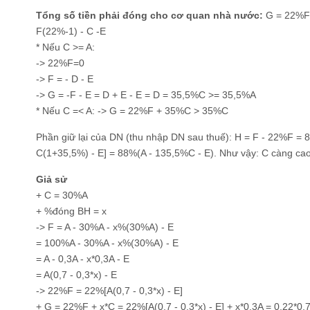
Tổng số tiền phải đóng cho cơ quan nhà nước:
G = 22%F +
F(22%-1) - C -E
* Nếu C >= A:
-> 22%F=0
-> F = - D - E
-> G = -F - E = D + E - E = D = 35,5%C >= 35,5%A
* Nếu C =< A: -> G = 22%F + 35%C > 35%C
Phần giữ lại của DN (thu nhập DN sau thuế): H = F - 22%F = 8
C(1+35,5%) - E] = 88%(A - 135,5%C - E). Như vậy: C càng cao
Giả sử
+ C = 30%A
+ %đóng BH = x
-> F = A - 30%A - x%(30%A) - E
= 100%A - 30%A - x%(30%A) - E
= A - 0,3A - x*0,3A - E
= A(0,7 - 0,3*x) - E
-> 22%F = 22%[A(0,7 - 0,3*x) - E]
+ G = 22%F + x*C = 22%[A(0,7 - 0,3*x) - E] + x*0,3A = 0,22*0,7