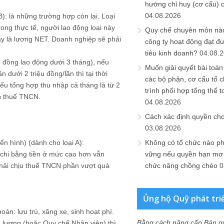
hướng chỉ huy (cơ cấu) 
04.08.2026
B): là những trường hợp còn lại. Loại
rong thực tế, người lao động loại này
Quy chế chuyên môn nào
ây là lương NET. Doanh nghiệp sẽ phải
công ty hoạt động đạt đ
tiêu kinh doanh?
04.08.
p đồng lao động dưới 3 tháng), nếu
Muốn giải quyết bài toán
 dưới 2 triệu đồng/lần thì tại thời
các bộ phận, cơ cấu tổ 
ếu tổng hợp thu nhập cả tháng là từ 2
trình phối hợp tổng thể t
0% thuế TNCN.
04.08.2026
Cách xác định quyền ch
03.08.2026
n hình) (dành cho loại A):
Không có tổ chức nào ph
 chi bằng tiền ở mức cao hơn vẫn
vững nếu quyền hạn mơ h
phải chịu thuế TNCN phần vượt quá
chức năng chồng chéo
0
Ủng hộ Quỹ phát tri
án: lưu trú, xăng xe, sinh hoạt phí.
Bằng cách nâng cấp Bản q
 lương (hoặc Quy chế Nhân viên) thì