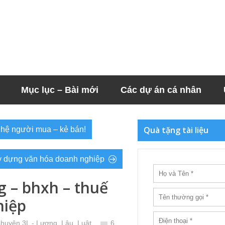
Mục lục – Bài mới
Các dự án cá nhân
Quà tặng tài liệu
 hệ người mua – kẻ bán!
ây dựng văn hóa doanh nghiệp
g – bhxh – thuế
hiệp
Chuyện 3L - Lương, Lậu, Luật
6