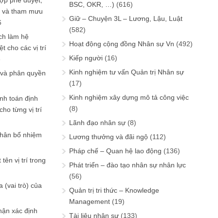
ợp phê duyệt,
BSC, OKR, …)
(616)
in và tham mưu
Giữ – Chuyện 3L – Lương, Lậu, Luật
6
(582)
ch làm hệ
Hoạt động cộng đồng Nhân sự Vn
(492)
t cho các vị trí
Kiếp người
(16)
6
Kinh nghiệm tư vấn Quản trị Nhân sự
 và phân quyền
(17)
Kinh nghiệm xây dựng mô tả công việc
ính toán định
(8)
ho từng vị trí
Lãnh đạo nhân sự
(8)
phân bổ nhiệm
Lương thưởng và đãi ngộ
(112)
Pháp chế – Quan hệ lao động
(136)
tên vị trí trong
Phát triển – đào tạo nhân sự nhân lực
(56)
 (vai trò) của
Quản trị tri thức – Knowledge
Management
(19)
hận xác định
Tài liệu nhân sự
(133)