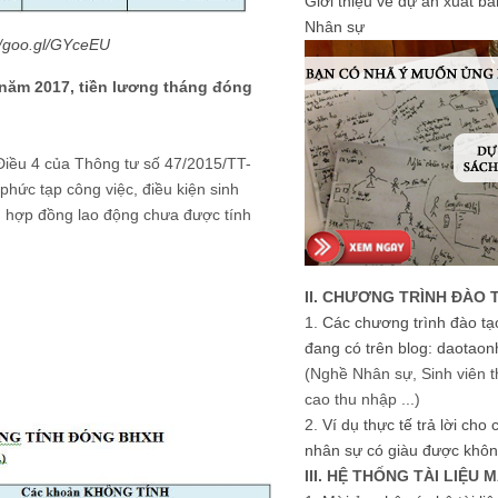
Giới thiệu về dự án xuất b
Nhân sự
//goo.gl/GYceEU
 năm 2017, tiền lương tháng đóng
 Điều 4 của Thông tư số 47/2015/TT-
phức tạp công việc, điều kiện sinh
g hợp đồng lao động chưa được tính
II. CHƯƠNG TRÌNH ĐÀO 
1.
Các chương trình đào tạ
đang có trên blog: daotaon
(Nghề Nhân sự, Sinh viên t
cao thu nhập ...)
2.
Ví dụ thực tế trả lời cho
nhân sự có giàu được khôn
III. HỆ THỐNG TÀI LIỆU 