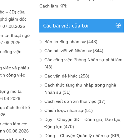
Cách làm KPI
;
ệc – JD) của
 phó giám đốc
Các bài viết của tôi
?
07.08.2026
n từ, thuật ngữ
Bản tin Blog nhân sự
(443)
07.08.2026
Các bài viết về Nhân sự
(344)
ả công việc
Các công việc Phòng Nhân sự phải làm
(43)
 việc và phiếu
tin công việc
Các vấn đề khác
(258)
Cách thức tăng thu nhập trong nghề
 dựng mô tả
Nhân sự
(31)
06.08.2026
Cách viết đơn xin thôi việc
(17)
ục đích thiết kế
Chiến lược nhân sự
(51)
026
Dạy – Chuyện 3Đ – Đánh giá, Đào tạo,
n cách làm cơ
Động lực
(470)
anh
06.08.2026
Dùng – Chuyện Quản lý nhân sự (KPI,