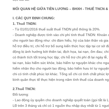
MỐI QUAN HỆ GIỮA TIỀN LƯƠNG – BHXH - THUẾ TNCN &
I. CÁC QUY ĐỊNH CHUNG:
1. Thuế TNDN:
- Từ 01/01/2016 thuế suất thuế TNDN phổ thông là 20%.
- Doanh nghiệp được tính vào chi phí tính thuế TNDN: Khoản chi
cho người lao động như: chi đám hiếu, hỷ của bản thân và gia 
hỗ trợ điều trị; chi hỗ trợ bổ sung kiến thức học tập tại cơ sở đ
động bị ảnh hưởng bởi thiên tai, địch họa, tai nạn, ốm đau; c
có thành tích tốt trong học tập; chi hỗ trợ chi phí đi lại ngày l
tai nạn, bảo hiểm sức khỏe, bảo hiểm tự nguyện khác cho ngư
hiểm nhân thọ cho người lao động, bảo hiểm hưu trí tự nguy
chi có tính chất phúc lợi khác. Tổng số chi có tính chất phúc 
bình quân thực tế thực hiện trong năm tính thuế của doanh ng
2.Thuế TNCN:
Đối tượng:
- Lao động ủy quyền cho doanh nghiệp quyết toán (gọi tắt là L
LĐ trên 3 tháng và chỉ có 1 nguồn thu nhập duy nhất từ 1 ngư