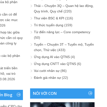
của bộ phận
Thải – Chuyện 3Q – Quan hệ lao động,
Quy trình, Quy chế
(220)
 cần có để
Thư viện BSC & KPI
(116)
ược các mục
Tri thức tuyển dụng
(159)
2026
Từ điển năng lực – Core competency
 hợp tác giữa
(50)
chức cần có quy
oàn công ty
Tuyển – Chuyện 3T – Tuyển mộ, Tuyển
chọn, Thử việc
(433)
o các bộ phận
Ứng dụng AI vào QTNS
(4)
Ứng dụng CNTT vào QTNS
(6)
át triển bền
Vui cười nhân sự
(86)
ồ, vai trò
Đánh giá nhân sự
(22)
3.08.2026
NÓI VỚI CON
ển Blog
uyền iCPO cho