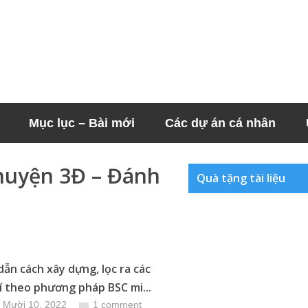
Mục lục – Bài mới
Các dự án cá nhân
huyện 3Đ – Đánh
Quà tặng tài liệu
ẫn cách xây dựng, lọc ra các
rí theo phương pháp BSC mi...
 Mười 10, 2022
1 comment