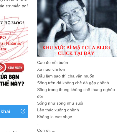
Nhân sự miễn phí
Cao đo nỗi buồn
Xa nuôi chí lớn
Dẫu làm sao thì cha vẫn muốn
Sống trên đá không chê đá gập ghềnh
Sống trong thung không chê thung nghèo
đói
Sống như sông như suối
Lên thác xuống ghềnh
 khai
Không lo cực nhọc
...
Con ơi, ...