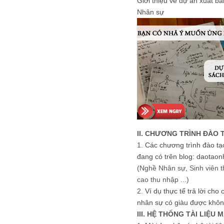
Giới thiệu về dự án xuất b
Nhân sự
II. CHƯƠNG TRÌNH ĐÀO 
1.
Các chương trình đào tạ
đang có trên blog: daotaon
(Nghề Nhân sự, Sinh viên t
cao thu nhập ...)
2.
Ví dụ thực tế trả lời cho
nhân sự có giàu được khôn
III. HỆ THỐNG TÀI LIỆU 