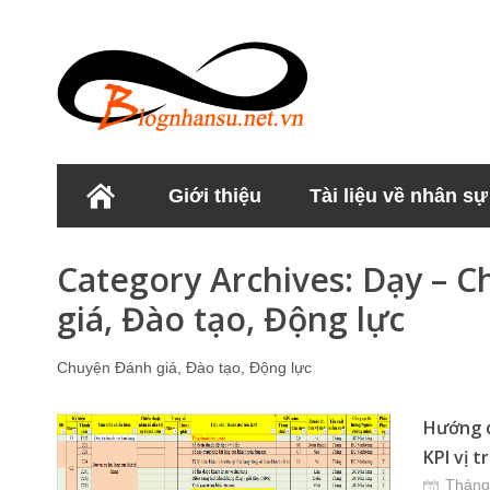
Giới thiệu
Tài liệu về nhân sự
Học viện Nhân sư
Category Archives:
Dạy – C
giá, Đào tạo, Động lực
Chuyện Đánh giá, Đào tạo, Động lực
Hướng d
KPI vị t
Tháng