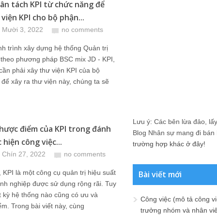
ân tách KPI từ chức năng để
viện KPI cho bộ phận...
 Mười 3, 2022
no comments
h trình xây dựng hệ thống Quản trị
 theo phương pháp BSC mix JD - KPI,
cần phải xây thư viện KPI của bộ
để xây ra thư viện này, chúng ta sẽ
Lưu ý: Các bên lừa đảo, lấy 
hược điểm của KPI trong đánh
Blog Nhân sự mang đi bán lạ
 hiện công việc...
trường hợp khác ở đây!
 Chín 27, 2022
no comments
 KPI là một công cụ quản trị hiệu suất
Bài viết mới
nh nghiệp được sử dụng rộng rãi. Tuy
t kỳ hệ thống nào cũng có ưu và
Công việc (mô tả công vi
m. Trong bài viết này, cùng
trưởng nhóm và nhân viê