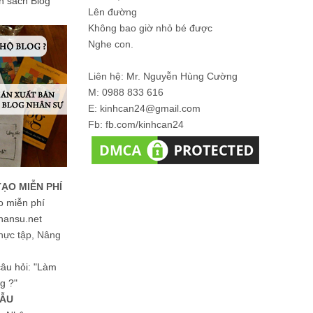
ản sách Blog
Lên đường
Không bao giờ nhỏ bé được
Nghe con.
Liên hệ: Mr. Nguyễn Hùng Cường
M: 0988 833 616
E: kinhcan24@gmail.com
Fb: fb.com/kinhcan24
TẠO MIỄN PHÍ
o miễn phí
hansu.net
hực tập, Nâng
 câu hỏi: "Làm
g ?"
MẪU