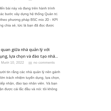
ến bài này và đang trên hành trình
các bước xây dựng hệ thống Quản trị
t theo phương pháp BSC mix JD - KPI
ng chia sẻ, tức là bạn đã đọc được
n quan giữa nhà quản lý với
ụng, lựa chọn và đào tạo nhâ...
 Mười 10, 2022
no comments
ười tin rằng các nhà quản lý nên gánh
lớn trách nhiệm tuyển dụng, lựa chọn,
tiếp nhận, đào tạo nhân viên. Và bạn
ận được cái lắc đầu và nói: tôi không