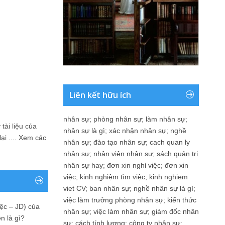
Liên kết hữu ích
nhân sự
;
phòng nhân sự
;
làm nhân sự
;
tài liệu của
nhân sự là gì
;
xác nhận nhân sự
;
nghề
i ....
Xem các
nhân sự
;
đào tạo nhân sự
;
cach quan ly
nhân sự
;
nhân viên nhân sự
;
sách quản trị
nhân sự hay
;
đơn xin nghỉ việc
;
đơn xin
việc
;
kinh nghiệm tìm việc
;
kinh nghiem
viet CV
;
ban nhân sự
;
nghề nhân sự là gì
;
việc làm trưởng phòng nhân sự
;
kiến thức
ệc – JD) của
nhân sự
;
việc làm nhân sự
;
giám đốc nhân
n là gì?
sự
;
cách tính lương
;
công ty nhân sự
;