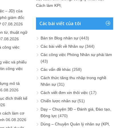
Cách làm KPI
;
ệc – JD) của
 phó giám đốc
Các bài viết của tôi
?
07.08.2026
n từ, thuật ngữ
Bản tin Blog nhân sự
(443)
07.08.2026
Các bài viết về Nhân sự
(344)
ả công việc
Các công việc Phòng Nhân sự phải làm
(43)
 việc và phiếu
tin công việc
Các vấn đề khác
(258)
Cách thức tăng thu nhập trong nghề
 dựng mô tả
Nhân sự
(31)
06.08.2026
Cách viết đơn xin thôi việc
(17)
ục đích thiết kế
Chiến lược nhân sự
(51)
026
Dạy – Chuyện 3Đ – Đánh giá, Đào tạo,
n cách làm cơ
Động lực
(470)
anh
06.08.2026
Dùng – Chuyện Quản lý nhân sự (KPI,