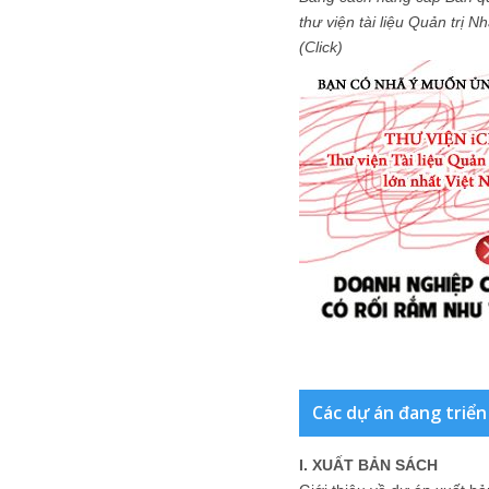
thư viện tài liệu Quản trị 
(Click)
Các dự án đang triển
I. XUẤT BẢN SÁCH