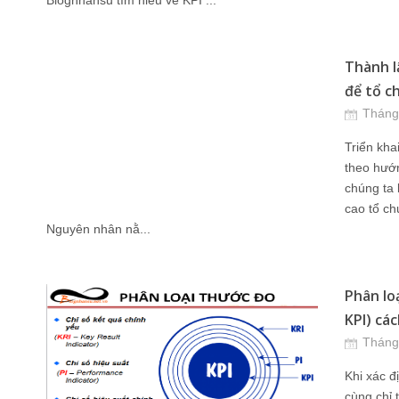
Blognhansu tìm hiểu về KPI ...
Thành l
để tổ c
Tháng
Triển kha
theo hướn
chúng ta
cao tổ ch
Nguyên nhân nằ...
Phân loạ
KPI) các
Tháng
Khi xác đ
cùng chỉ 