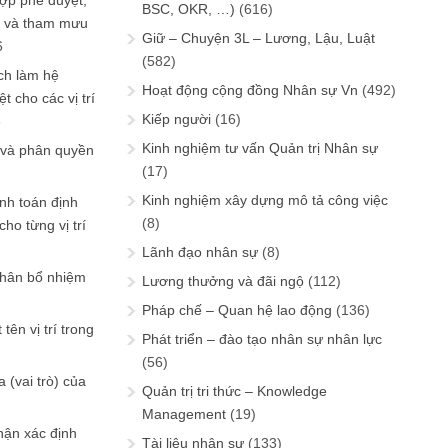
ợp phê duyệt,
BSC, OKR, …)
(616)
in và tham mưu
Giữ – Chuyện 3L – Lương, Lậu, Luật
6
(582)
ch làm hệ
Hoạt động cộng đồng Nhân sự Vn
(492)
t cho các vị trí
Kiếp người
(16)
6
Kinh nghiệm tư vấn Quản trị Nhân sự
 và phân quyền
(17)
Kinh nghiệm xây dựng mô tả công việc
ính toán định
(8)
ho từng vị trí
Lãnh đạo nhân sự
(8)
phân bổ nhiệm
Lương thưởng và đãi ngộ
(112)
Pháp chế – Quan hệ lao động
(136)
tên vị trí trong
Phát triển – đào tạo nhân sự nhân lực
(56)
 (vai trò) của
Quản trị tri thức – Knowledge
Management
(19)
hận xác định
Tài liệu nhân sự
(133)