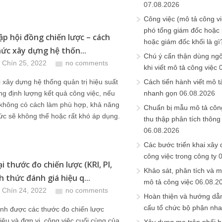
07.08.2026
Công việc (mô tả công vi
phó tổng giám đốc hoặc
ập hội đồng chiến lược – cách
hoặc giám đốc khối là gì
hức xây dựng hệ thốn...
Chú ý cẩn thận dùng ngô
 Chín 25, 2022
no comments
khi viết mô tả công việc
i xây dựng hệ thống quản trị hiệu suất
Cách tiến hành viết mô t
g định lượng kết quả công việc, nếu
nhanh gọn
06.08.2026
 không có cách làm phù hợp, khả năng
Chuẩn bị mẫu mô tả công
ức sẽ không thể hoặc rất khó áp dụng.
thu thập phân tích thông 
06.08.2026
Các bước triển khai xây
công việc trong công ty
i thước đo chiến lược (KRI, PI,
Khảo sát, phân tích và m
h thức đánh giá hiệu q...
mô tả công việc
06.08.2
 Chín 24, 2022
no comments
Hoàn thiện và hướng dẫ
cấu tổ chức bộ phận nh
ịnh được các thước đo chiến lược
tiêu và đơn vị, công việc cuối cùng của