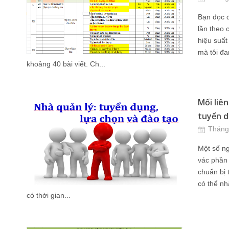
Bạn đọc đ
lần theo 
hiệu suấ
mà tôi đa
khoảng 40 bài viết. Ch...
Mối liê
tuyển d
Tháng
Một số ng
vác phần 
chuẩn bị 
có thể nh
có thời gian...