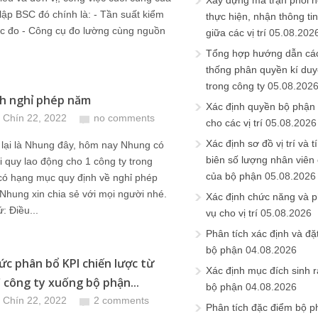
Xây dựng ma trận phối h
t lập BSC đó chính là: - Tần suất kiểm
thực hiện, nhận thông t
ớc đo - Công cụ đo lường cùng nguồn
giữa các vị trí
05.08.202
Tổng hợp hướng dẫn cá
thống phân quyền kí duyệ
trong công ty
05.08.202
h nghỉ phép năm
Xác định quyền bộ phận
 Chín 22, 2022
no comments
cho các vị trí
05.08.2026
Xác định sơ đồ vị trí và t
 lại là Nhung đây, hôm nay Nhung có
biên số lượng nhân viên c
i quy lao động cho 1 công ty trong
của bộ phận
05.08.2026
có hạng mục quy định về nghỉ phép
hung xin chia sẻ với mọi người nhé.
Xác định chức năng và 
: Điều...
vụ cho vị trí
05.08.2026
Phân tích xác định và đặt 
bộ phận
04.08.2026
ức phân bổ KPI chiến lược từ
Xác định mục đích sinh ra
 công ty xuống bộ phận...
bộ phận
04.08.2026
 Chín 22, 2022
2 comments
Phân tích đặc điểm bộ p