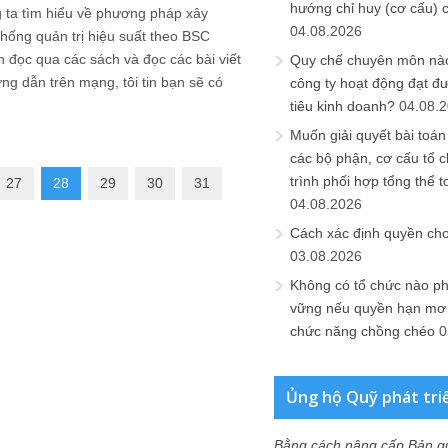
hướng chỉ huy (cơ cấu) 
 ta tìm hiểu về phương pháp xây
04.08.2026
hống quản trị hiệu suất theo BSC
 đọc qua các sách và đọc các bài viết
Quy chế chuyên môn nào
g dẫn trên mạng, tôi tin bạn sẽ có
công ty hoạt động đạt đ
tiêu kinh doanh?
04.08.
Muốn giải quyết bài toán
các bộ phận, cơ cấu tổ 
trình phối hợp tổng thể t
27
28
29
30
31
04.08.2026
Cách xác định quyền ch
03.08.2026
Không có tổ chức nào ph
vững nếu quyền hạn mơ h
chức năng chồng chéo
0
Ủng hộ Quỹ phát tri
Bằng cách nâng cấp Bản q