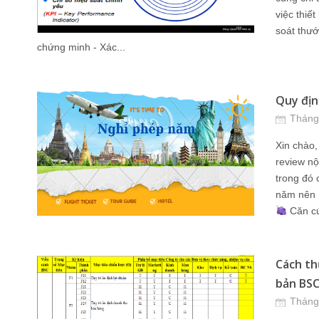
việc thiế
soát thư
chứng minh - Xác...
Quy địn
Tháng
Xin chào,
review nộ
trong đó 
năm nên N
Căn cứ
Cách th
bản BSC
Tháng