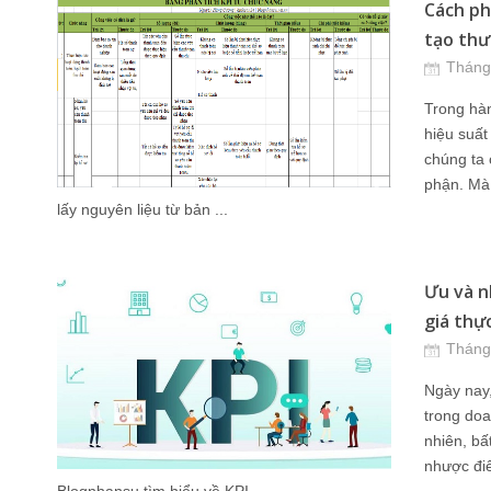
Cách ph
tạo thư 
Tháng
Trong hàn
hiệu suất
chúng ta 
phận. Mà 
lấy nguyên liệu từ bản ...
Ưu và n
giá thực
Tháng
Ngày nay,
trong doa
nhiên, bấ
nhược điể