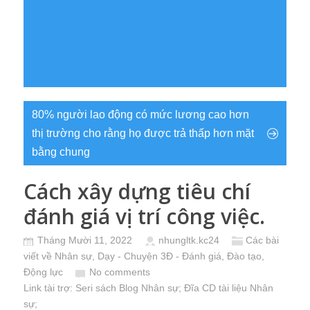
80% người lao động có mức lương cao hơn
thị trường cho rằng họ được trả thấp hơn mặt
bằng chung
Cách xây dựng tiêu chí
đánh giá vị trí công việc.
Tháng Mười 11, 2022
nhungltk.kc24
Các bài
viết về Nhân sự
,
Dạy - Chuyện 3Đ - Đánh giá, Đào tạo,
Động lực
No comments
Link tài trợ:
Seri sách Blog Nhân sự
; Đĩa CD
tài liệu Nhân
sự
;