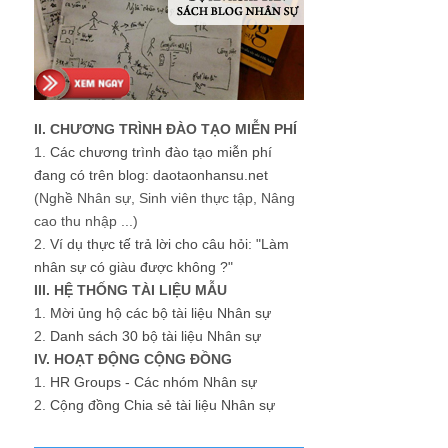
II. CHƯƠNG TRÌNH ĐÀO TẠO MIỄN PHÍ
1.
Các chương trình đào tạo miễn phí
đang có trên blog: daotaonhansu.net
(Nghề Nhân sự, Sinh viên thực tập, Nâng
cao thu nhập ...)
2.
Ví dụ thực tế trả lời cho câu hỏi: "Làm
nhân sự có giàu được không ?"
III. HỆ THỐNG TÀI LIỆU MẪU
1.
Mời ủng hộ các bộ tài liệu Nhân sự
2.
Danh sách 30 bộ tài liệu Nhân sự
IV. HOẠT ĐỘNG CỘNG ĐỒNG
1.
HR Groups - Các nhóm Nhân sự
2.
Cộng đồng Chia sẻ tài liệu Nhân sự