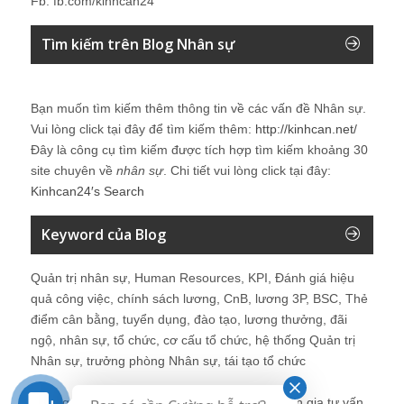
Fb: fb.com/kinhcan24
Tìm kiếm trên Blog Nhân sự
Bạn muốn tìm kiếm thêm thông tin về các vấn đề
Nhân sự
.
Vui lòng click tại đây để tìm kiếm thêm:
http://kinhcan.net/
Đây là công cụ tìm kiếm được tích hợp tìm kiếm khoảng 30
site chuyên về
nhân sự
. Chi tiết vui lòng click tại đây:
Kinhcan24′s Search
Keyword của Blog
Quản trị nhân sự, Human Resources, KPI, Đánh giá hiệu
quả công việc, chính sách lương, CnB, lương 3P, BSC, Thẻ
điểm cân bằng, tuyển dụng, đào tạo, lương thưởng, đãi
ngộ, nhân sự, tổ chức, cơ cấu tổ chức, hệ thống Quản trị
Nhân sự, trưởng phòng Nhân sự, tái tạo tổ chức
Những bài viết tại blog được chia sẻ bởi chuyên gia tư vấn