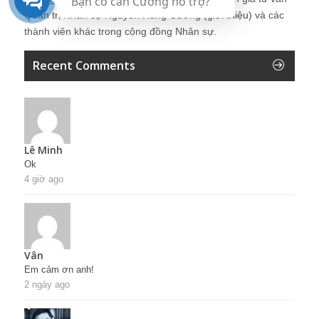
Bạn có cần Cường hỗ trợ?
Quản trị Nhân sự Nguyễn Hùng Cường (
giới thiệu
) và các
thành viên khác trong cộng đồng Nhân sự.
Recent Comments
Lê Minh
Ok
4 giờ ago
Vân
Em cảm ơn anh!
2 ngày ago