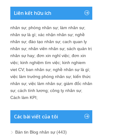
Liên kết hữu ích
nhân sự
;
phòng nhân sự
;
làm nhân sự
;
nhân sự là gì
;
xác nhận nhân sự
;
nghề
nhân sự
;
đào tạo nhân sự
;
cach quan ly
nhân sự
;
nhân viên nhân sự
;
sách quản trị
nhân sự hay
;
đơn xin nghỉ việc
;
đơn xin
việc
;
kinh nghiệm tìm việc
;
kinh nghiem
viet CV
;
ban nhân sự
;
nghề nhân sự là gì
;
việc làm trưởng phòng nhân sự
;
kiến thức
nhân sự
;
việc làm nhân sự
;
giám đốc nhân
sự
;
cách tính lương
;
công ty nhân sự
;
Cách làm KPI
;
Các bài viết của tôi
Bản tin Blog nhân sự
(443)