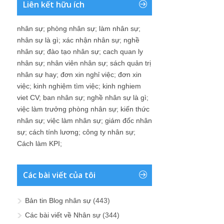
Liên kết hữu ích
nhân sự
;
phòng nhân sự
;
làm nhân sự
;
nhân sự là gì
;
xác nhận nhân sự
;
nghề
nhân sự
;
đào tạo nhân sự
;
cach quan ly
nhân sự
;
nhân viên nhân sự
;
sách quản trị
nhân sự hay
;
đơn xin nghỉ việc
;
đơn xin
việc
;
kinh nghiệm tìm việc
;
kinh nghiem
viet CV
;
ban nhân sự
;
nghề nhân sự là gì
;
việc làm trưởng phòng nhân sự
;
kiến thức
nhân sự
;
việc làm nhân sự
;
giám đốc nhân
sự
;
cách tính lương
;
công ty nhân sự
;
Cách làm KPI
;
Các bài viết của tôi
Bản tin Blog nhân sự
(443)
Các bài viết về Nhân sự
(344)