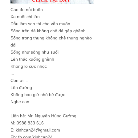
Cao đo nỗi buồn
Xa nuôi chí lớn
Dẫu làm sao thì cha vẫn muốn
Sống trên đá không chê đá gập ghềnh
Sống trong thung không chê thung nghèo
đói
Sống như sông như suối
Lên thác xuống ghềnh
Không lo cực nhọc
...
Con ơi, ...
Lên đường
Không bao giờ nhỏ bé được
Nghe con.
Liên hệ: Mr. Nguyễn Hùng Cường
M: 0988 833 616
E: kinhcan24@gmail.com
Fb: fb.com/kinhcan24