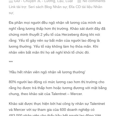
Giữ - Chuyện 3L - Lương, Lậu, Luật
No comments
Link tài trợ:
Seri sách Blog Nhân sự
; Đĩa CD
tài liệu Nhân
sự
;
Đa phần mọi người đều ngộ nhận về lương của mình và
nghĩ rằng lương thấp hơn thị trường. Khảo sát dưới đây đã
chứng minh thuyết 2 yếu tố của Herzeberg đúng khi nói
rằng: Yếu tố gây nên sự bất mãn của người lao động là
lương thưởng. Yếu tố này không làm họ thỏa mãn. Khi
nhân viên bất mãn thì họ sẽ nghỉ khỏi tổ chức đó.
***
'Hầu hết nhân viên ngộ nhận về lương thưởng'
80% người lao động có mức lương cao hơn thị trường cho
rằng họ được trả thấp hơn hoặc tương đương với mặt bằng
chung, theo khảo sát của Talentnet – Mercer.
Khảo sát được thực hiện bởi hai công ty nhân sự Talentnet
và Mercer với sự tham gia của 600 doanh nghiệp có
483.000 nhân viên cho thấy hầu hết người lao động Việt