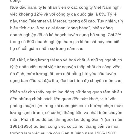
động.
Nửa đầu năm, tỷ lệ nhân viên ở các công ty Việt Nam nghỉ
việc khoảng 12% và với công ty đa quốc gia là 8%. Tỷ lệ
này, theo Talentnet và Mercer, tương đối cao. Tuy nhiên, tín
hiệu tích cực là sau giai đoạn "đóng băng", phần đông
doanh nghiệp đã có kế hoạch tuyển dụng bổ sung. Chỉ 2%
trong số 600 doanh nghiệp tham gia khảo sát này cho biết
họ sẽ cắt giảm nhân sự trong năm sau.
Dầu khí, năng lượng tái tạo và hoá chất là những ngành có
tỷ lệ nhân viên nghỉ việc tự nguyện thấp nhất do công việc
ổn định, mức lương tốt hơn mặt bằng bởi yêu cầu tuyển
dụng ban đầu rất đặc thù, đòi hỏi trình độ chuyên môn cao.
Khảo sát cho thấy người lao động nữ đang quan tâm nhiều
đến những chính sách liên quan đến sức khoẻ, vị trí văn
phòng thuận tiện trong khi nam giới có xu hướng chọn mức
lương cạnh tranh, có cơ hội thăng tiến và phát triển chuyên
môn. Phân theo độ tuổi thì người lao động Gen Y (sinh năm
1981-1996) ưu tiên công việc có cơ hội thăng tiến và môi
trường làm việc vui vẻ còn Gen X (sinh năm 1965-1980)