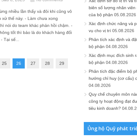
Xác định sơ đồ vị trí và t
biên số lượng nhân viên c
ừng nhiều lần thấy và đôi khi cũng vô
của bộ phận
05.08.2026
 xử thế này. - Làm chưa xong
Xác định chức năng và 
thì nói do team khác phản hồi chậm. -
vụ cho vị trí
05.08.2026
hông tốt thì bảo là do khách hàng đổi
 - Tại sế...
Phân tích xác định và đặt 
bộ phận
04.08.2026
Xác định mục đích sinh ra
bộ phận
04.08.2026
25
26
27
28
29
Phân tích đặc điểm bộ p
hướng chỉ huy (cơ cấu) 
04.08.2026
Quy chế chuyên môn nào
công ty hoạt động đạt đ
tiêu kinh doanh?
04.08.
Ủng hộ Quỹ phát tri