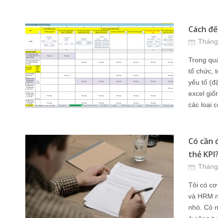
Cách đế
Tháng
Trong quá
tổ chức, 
yếu tố (đ
excel giố
các loại c
Có cần 
thẻ KPI
Tháng
Tôi có c
và HRM nà
nhỏ. Có n