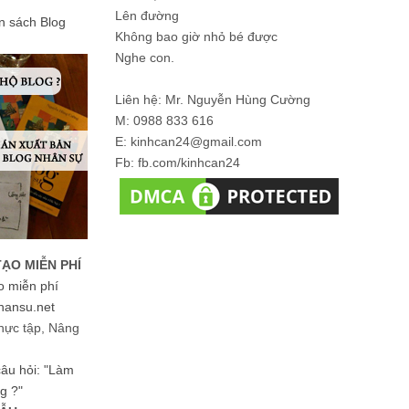
Lên đường
ản sách Blog
Không bao giờ nhỏ bé được
Nghe con.
Liên hệ: Mr. Nguyễn Hùng Cường
M: 0988 833 616
E: kinhcan24@gmail.com
Fb: fb.com/kinhcan24
TẠO MIỄN PHÍ
o miễn phí
hansu.net
hực tập, Nâng
 câu hỏi: "Làm
g ?"