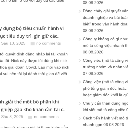
 to, họ làm ở đó với đầy đủ các điều
08.08.2026
Dòng chảy giải quyết vấn
doanh nghiệp và bài toá
biết” trong vận hành do
y dựng bộ tiêu chuẩn hành vi
08.08.2026
 tiêu duy trì, gìn giữ các...
Công ty không có gì nh
 Sáu 10, 2025
no comments
mô tả công việc nhanh t
08.08.2026
ôi quyết định đăng nhập lại tài khoản
Công việc (mô tả công vi
a tôi. Nick này được tôi dùng khi nick
trưởng nhóm và nhân viê
khóa giai đoạn Covid. Lâu mới vào nick
07.08.2026
i vui nên tôi lại dành thời gian để viết
Công việc (mô tả công vi
phó tổng giám đốc hoặc
hoặc giám đốc khối là gì
nh giải thể một bộ phận khi
Chú ý cẩn thận dùng ngô
ghiệp gặp khó khăn cần tái c...
khi viết mô tả công việc
 Sáu 8, 2025
no comments
Cách tiến hành viết mô t
nhanh gọn
06.08.2026
uy hơi cũ, nhưng giá trị tham khảo vẫn