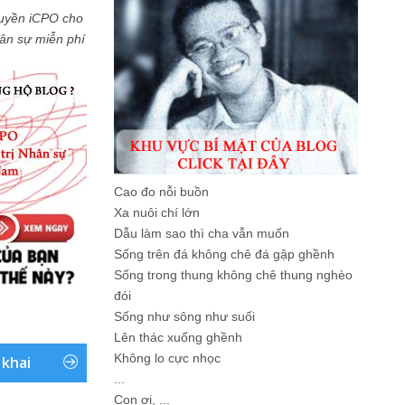
uyền iCPO cho
Nhân sự miễn phí
Cao đo nỗi buồn
Xa nuôi chí lớn
Dẫu làm sao thì cha vẫn muốn
Sống trên đá không chê đá gập ghềnh
Sống trong thung không chê thung nghèo
đói
Sống như sông như suối
Lên thác xuống ghềnh
Không lo cực nhọc
 khai
...
Con ơi, ...