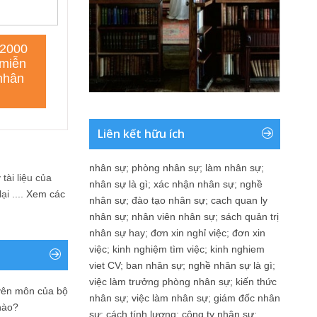
Liên kết hữu ích
nhân sự
;
phòng nhân sự
;
làm nhân sự
;
tài liệu của
nhân sự là gì
;
xác nhận nhân sự
;
nghề
i ....
Xem các
nhân sự
;
đào tạo nhân sự
;
cach quan ly
nhân sự
;
nhân viên nhân sự
;
sách quản trị
nhân sự hay
;
đơn xin nghỉ việc
;
đơn xin
việc
;
kinh nghiệm tìm việc
;
kinh nghiem
viet CV
;
ban nhân sự
;
nghề nhân sự là gì
;
việc làm trưởng phòng nhân sự
;
kiến thức
yên môn của bộ
nhân sự
;
việc làm nhân sự
;
giám đốc nhân
nào?
sự
;
cách tính lương
;
công ty nhân sự
;