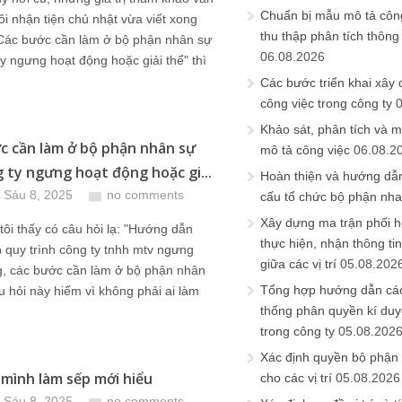
Chuẩn bị mẫu mô tả công
ôi nhận tiện chủ nhật vừa viết xong
thu thập phân tích thông 
"Các bước cần làm ở bộ phận nhân sự
06.08.2026
ty ngưng hoạt động hoặc giải thể" thì
Các bước triển khai xây
công việc trong công ty
Khảo sát, phân tích và m
c cần làm ở bộ phận nhân sự
mô tả công việc
06.08.2
g ty ngưng hoạt động hoặc gi...
Hoàn thiện và hướng dẫ
 Sáu 8, 2025
no comments
cấu tổ chức bộ phận nh
Xây dựng ma trận phối h
ôi thấy có câu hỏi lạ: "Hướng dẫn
thực hiện, nhận thông t
 quy trình công ty tnhh mtv ngưng
giữa các vị trí
05.08.202
g, các bước cần làm ở bộ phận nhân
Tổng hợp hướng dẫn cá
u hỏi này hiếm vì không phải ai làm
thống phân quyền kí duyệ
trong công ty
05.08.202
Xác định quyền bộ phận
 mình làm sếp mới hiểu
cho các vị trí
05.08.2026
 Sáu 8, 2025
no comments