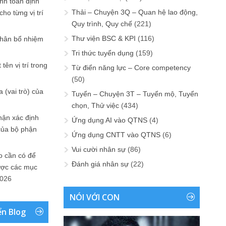
ính toán định
Thải – Chuyện 3Q – Quan hệ lao động,
ho từng vị trí
Quy trình, Quy chế
(221)
Thư viện BSC & KPI
(116)
phân bổ nhiệm
Tri thức tuyển dụng
(159)
tên vị trí trong
Từ điển năng lực – Core competency
(50)
 (vai trò) của
Tuyển – Chuyện 3T – Tuyển mộ, Tuyển
chọn, Thử việc
(434)
hận xác định
Ứng dụng AI vào QTNS
(4)
của bộ phận
Ứng dụng CNTT vào QTNS
(6)
Vui cười nhân sự
(86)
 cần có để
Đánh giá nhân sự
(22)
ược các mục
2026
NÓI VỚI CON
ển Blog