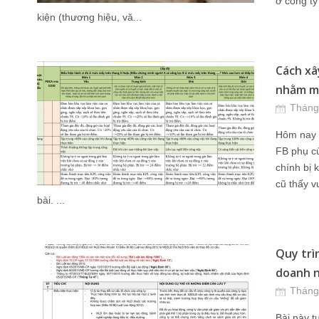
ở công ty
kiện (thương hiệu, vă...
Cách xâ
nhằm mục
Tháng
Hôm nay t
FB phụ củ
chính bị 
cũ thấy vu
bài. ...
Quy trì
doanh n
Tháng
Bài này t