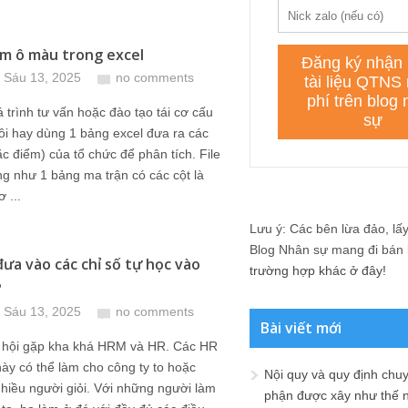
m ô màu trong excel
 Sáu 13, 2025
no comments
 trình tư vấn hoặc đào tạo tái cơ cấu
tôi hay dùng 1 bảng excel đưa ra các
ặc điểm) của tổ chức để phân tích. File
ng như 1 bảng ma trận có các cột là
ơ ...
Lưu ý: Các bên lừa đảo, lấy 
Blog Nhân sự mang đi bán lạ
đưa vào các chỉ số tự học vào
trường hợp khác ở đây!
?
 Sáu 13, 2025
no comments
Bài viết mới
ơ hội gặp kha khá HRM và HR. Các HR
y có thể làm cho công ty to hoặc
Nội quy và quy định chu
hiều người giỏi. Với những người làm
phận được xây như thế 