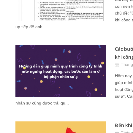
còn nên t
chủ đề: 
khi công 
up tiếp để anh ...
Các bướ
khi côn
Tháng
Hôm nay t
giúp mình
hoạt độn
sự ạ". Câ
nhân sự cũng được trải qu...
Đến khi
Tháng