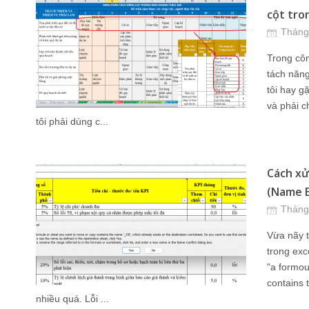
cột tro
Tháng
Trong côn
tách năng
tôi hay g
và phải c
tôi phải dùng c...
Cách xử
(Name Ex
Tháng
Vừa nãy 
trong exce
"a formou
contains 
nhiều quá. Lỗi ...