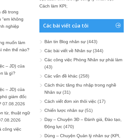
Cách làm KPI
;
 đề trong
n “em không
Các bài viết của tôi
anh nghiệp
Bản tin Blog nhân sự
(443)
ưng muốn làm
hì nên thế nào?
Các bài viết về Nhân sự
(344)
Các công việc Phòng Nhân sự phải làm
ệc – JD) của
(43)
n là gì?
Các vấn đề khác
(258)
Cách thức tăng thu nhập trong nghề
ệc – JD) của
Nhân sự
(31)
 phó giám đốc
Cách viết đơn xin thôi việc
(17)
?
07.08.2026
Chiến lược nhân sự
(51)
n từ, thuật ngữ
Dạy – Chuyện 3Đ – Đánh giá, Đào tạo,
07.08.2026
Động lực
(470)
ả công việc
Dùng – Chuyện Quản lý nhân sự (KPI,