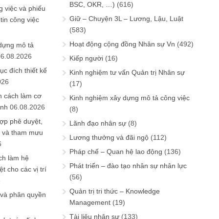
BSC, OKR, …)
(616)
 việc và phiếu
Giữ – Chuyện 3L – Lương, Lậu, Luật
tin công việc
(583)
Hoạt động cộng đồng Nhân sự Vn
(492)
 dựng mô tả
06.08.2026
Kiếp người
(16)
ục đích thiết kế
Kinh nghiệm tư vấn Quản trị Nhân sự
026
(17)
n cách làm cơ
Kinh nghiệm xây dựng mô tả công việc
anh
06.08.2026
(8)
ợp phê duyệt,
Lãnh đạo nhân sự
(8)
in và tham mưu
Lương thưởng và đãi ngộ
(112)
6
Pháp chế – Quan hệ lao động
(136)
ch làm hệ
Phát triển – đào tạo nhân sự nhân lực
t cho các vị trí
(56)
6
Quản trị tri thức – Knowledge
 và phân quyền
Management
(19)
Tài liệu nhân sự
(133)