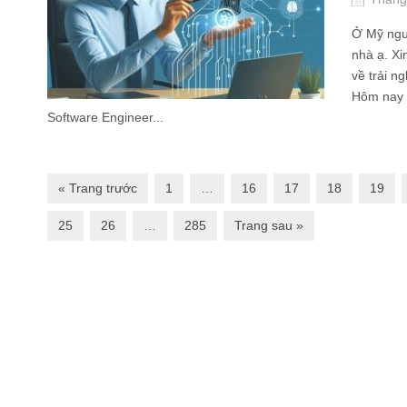
Ở Mỹ ngườ
nhà ạ. Xi
về trải n
Hôm nay t
Software Engineer...
« Trang trước
1
…
16
17
18
19
25
26
…
285
Trang sau »