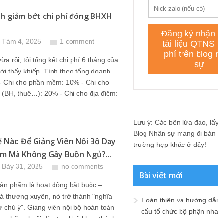
ch giảm bớt chi phí đóng BHXH
 Tám 4, 2025
1 comment
ừa rồi, tôi tổng kết chi phí 6 tháng của
ới thấy khiếp. Tính theo tổng doanh
: - Chi cho phần mềm: 10% - Chi cho
(BH, thuế…): 20% - Chi cho địa điểm:
Lưu ý: Các bên lừa đảo, lấy 
Blog Nhân sự mang đi bán lạ
 Nào Để Giảng Viên Nội Bộ Dạy
trường hợp khác ở đây!
m Mà Không Gây Buồn Ngủ?...
 Bảy 31, 2025
no comments
Bài viết mới
ản phẩm là hoạt động bắt buộc –
á thường xuyên, nó trở thành "nghĩa
Hoàn thiện và hướng dẫ
ự chú ý". Giảng viên nội bộ hoàn toàn
cấu tổ chức bộ phận nh