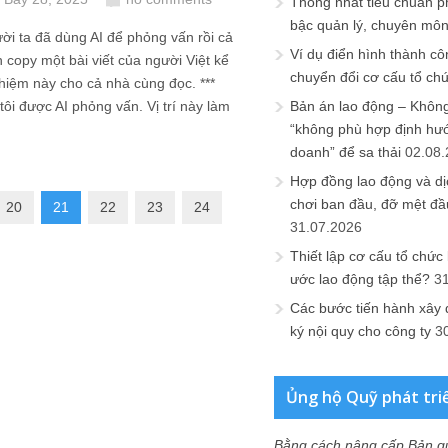
Thống nhất tiêu chuẩn p
bậc quản lý, chuyên mô
i ta đã dùng AI để phỏng vấn rồi cả
Ví dụ điển hình thành cô
n copy một bài viết của người Việt kể
chuyển đổi cơ cấu tổ ch
ghiệm này cho cả nhà cùng đọc. ***
ôi được AI phỏng vấn. Vị trí này làm
Bản án lao động – Không 
“không phù hợp định hư
doanh” để sa thải
02.08
Hợp đồng lao động và dịc
chơi ban đầu, đỡ mệt đầ
20
21
22
23
24
31.07.2026
Thiết lập cơ cấu tổ chức 
ước lao động tập thể?
3
Các bước tiến hành xây
ký nội quy cho công ty
3
Ủng hộ Quỹ phát tri
Bằng cách nâng cấp Bản q