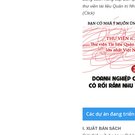
thư viện tài liệu Quản trị 
(Click)
Các dự án đang triển
I. XUẤT BẢN SÁCH