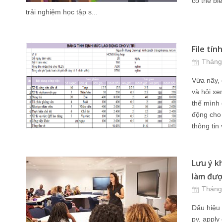
có thể bi
trải nghiệm học tập s...
File tín
Tháng
Vừa nãy, 
và hỏi xe
thế mình 
động cho
thông tin 
Lưu ý k
làm đượ
Tháng
Dấu hiệu n
pv, apply