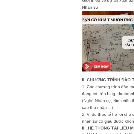
Giới thiệu về dự án xuất b
Nhân sự
II. CHƯƠNG TRÌNH ĐÀO 
1.
Các chương trình đào tạ
đang có trên blog: daotaon
(Nghề Nhân sự, Sinh viên t
cao thu nhập ...)
2.
Ví dụ thực tế trả lời cho
nhân sự có giàu được khôn
III. HỆ THỐNG TÀI LIỆU 