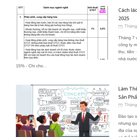
Cách lá
2025
Tháng
Tháng 7 v
công ty m
thu, tiền
nhà nước 
15% - Chi cho...
Làm Thế
Sản Phẩ
Tháng
Đào tạo s
nhưng qu
địa của s