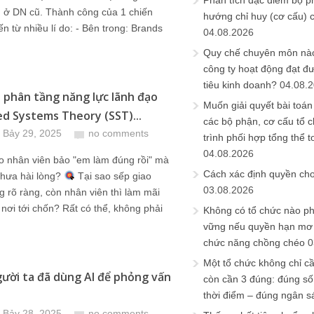
Phân tích đặc điểm bộ p
 ở DN cũ. Thành công của 1 chiến
hướng chỉ huy (cơ cấu) 
ến từ nhiều lí do: - Bên trong: Brands
04.08.2026
Quy chế chuyên môn nào
công ty hoạt động đạt đ
tiêu kinh doanh?
04.08.
 phân tầng năng lực lãnh đạo
Muốn giải quyết bài toán
ied Systems Theory (SST)...
các bộ phận, cơ cấu tổ 
 Bảy 29, 2025
no comments
trình phối hợp tổng thể t
04.08.2026
o nhân viên bảo "em làm đúng rồi" mà
Cách xác định quyền ch
chưa hài lòng?
Tại sao sếp giao
03.08.2026
g rõ ràng, còn nhân viên thì làm mãi
 nơi tới chốn? Rất có thể, không phải
Không có tổ chức nào ph
vững nếu quyền hạn mơ h
chức năng chồng chéo
0
Một tổ chức không chỉ c
ười ta đã dùng AI để phỏng vấn
còn cần 3 đúng: đúng số
thời điểm – đúng ngân s
 Bảy 28, 2025
no comments