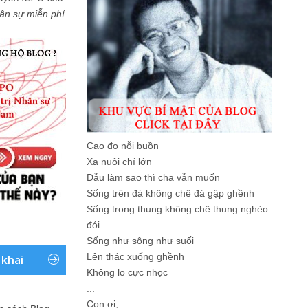
Nhân sự miễn phí
Cao đo nỗi buồn
Xa nuôi chí lớn
Dẫu làm sao thì cha vẫn muốn
Sống trên đá không chê đá gập ghềnh
Sống trong thung không chê thung nghèo
đói
Sống như sông như suối
Lên thác xuống ghềnh
 khai
Không lo cực nhọc
...
Con ơi, ...