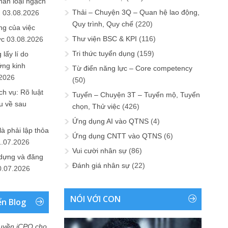
hân loại ngạch
Thải – Chuyện 3Q – Quan hệ lao động,
n
03.08.2026
Quy trình, Quy chế
(220)
ng của việc
Thư viện BSC & KPI
(116)
ức
03.08.2026
Tri thức tuyển dụng
(159)
lấy lí do
ớng kinh
Từ điển năng lực – Core competency
.2026
(50)
h vụ: Rõ luật
Tuyển – Chuyện 3T – Tuyển mộ, Tuyển
u về sau
chọn, Thử việc
(426)
Ứng dụng AI vào QTNS
(4)
là phải lập thỏa
Ứng dụng CNTT vào QTNS
(6)
1.07.2026
Vui cười nhân sự
(86)
 dựng và đăng
Đánh giá nhân sự
(22)
0.07.2026
NÓI VỚI CON
ển Blog
uyền iCPO cho