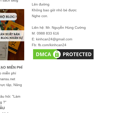
ản sách Blog
Lên đường
Không bao giờ nhỏ bé được
Nghe con.
Liên hệ: Mr. Nguyễn Hùng Cường
M: 0988 833 616
E: kinhcan24@gmail.com
Fb: fb.com/kinhcan24
TẠO MIỄN PHÍ
o miễn phí
hansu.net
hực tập, Nâng
 câu hỏi: "Làm
g ?"
MẪU