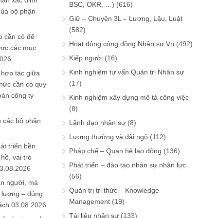
hận xác định
BSC, OKR, …)
(616)
của bộ phận
Giữ – Chuyện 3L – Lương, Lậu, Luật
(582)
 cần có để
Hoạt động cộng đồng Nhân sự Vn
(492)
ược các mục
Kiếp người
(16)
2026
Kinh nghiệm tư vấn Quản trị Nhân sự
 hợp tác giữa
(17)
chức cần có quy
oàn công ty
Kinh nghiệm xây dựng mô tả công việc
(8)
o các bộ phận
Lãnh đạo nhân sự
(8)
Lương thưởng và đãi ngộ
(112)
át triển bền
Pháp chế – Quan hệ lao động
(136)
ồ, vai trò
Phát triển – đào tạo nhân sự nhân lực
3.08.2026
(56)
ần người, mà
Quản trị tri thức – Knowledge
 lượng – đúng
Management
(19)
ách
03.08.2026
Tài liệu nhân sự
(133)