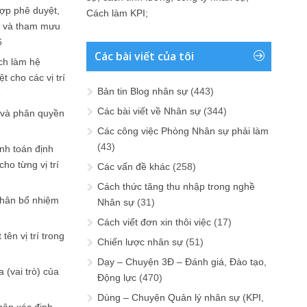
ợp phê duyệt,
Cách làm KPI
;
in và tham mưu
6
Các bài viết của tôi
ch làm hệ
t cho các vị trí
Bản tin Blog nhân sự
(443)
6
Các bài viết về Nhân sự
(344)
 và phân quyền
Các công việc Phòng Nhân sự phải làm
(43)
ính toán định
ho từng vị trí
Các vấn đề khác
(258)
Cách thức tăng thu nhập trong nghề
phân bổ nhiệm
Nhân sự
(31)
Cách viết đơn xin thôi việc
(17)
tên vị trí trong
Chiến lược nhân sự
(51)
Dạy – Chuyện 3Đ – Đánh giá, Đào tạo,
 (vai trò) của
Động lực
(470)
Dùng – Chuyện Quản lý nhân sự (KPI,