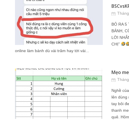
BSCvsKPI
Tháng
BỎ RA 5
BÁNH, C
LỜI NHẮ
CHỊ”
online làm bánh dù vài trăm hay tới vài...
Mẹo mer
Tháng
Nghề của 
lên dùng 
tay bôi đ
thanh me
quê. Hôm 