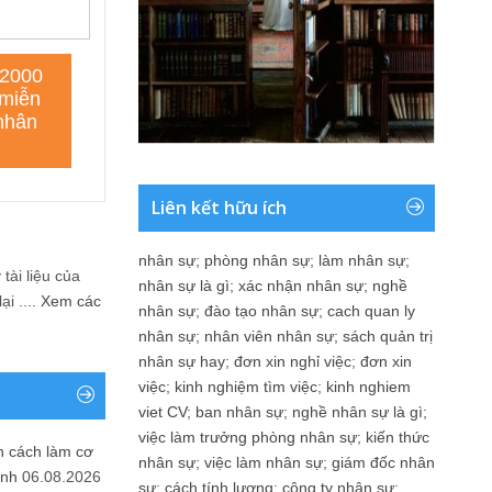
Liên kết hữu ích
nhân sự
;
phòng nhân sự
;
làm nhân sự
;
tài liệu của
nhân sự là gì
;
xác nhận nhân sự
;
nghề
i ....
Xem các
nhân sự
;
đào tạo nhân sự
;
cach quan ly
nhân sự
;
nhân viên nhân sự
;
sách quản trị
nhân sự hay
;
đơn xin nghỉ việc
;
đơn xin
việc
;
kinh nghiệm tìm việc
;
kinh nghiem
viet CV
;
ban nhân sự
;
nghề nhân sự là gì
;
việc làm trưởng phòng nhân sự
;
kiến thức
n cách làm cơ
nhân sự
;
việc làm nhân sự
;
giám đốc nhân
anh
06.08.2026
sự
;
cách tính lương
;
công ty nhân sự
;