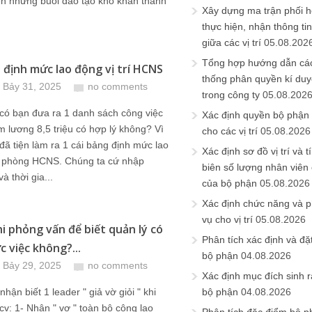
ến những buổi đào tạo khô khan thành
Xây dựng ma trận phối h
thực hiện, nhận thông t
giữa các vị trí
05.08.202
Tổng hợp hướng dẫn cá
h định mức lao động vị trí HCNS
thống phân quyền kí duyệ
 Bảy 31, 2025
no comments
trong công ty
05.08.202
có bạn đưa ra 1 danh sách công việc
Xác định quyền bộ phận
m lương 8,5 triệu có hợp lý không? Vì
cho các vị trí
05.08.2026
đã tiện làm ra 1 cái bảng định mức lao
Xác định sơ đồ vị trí và t
 phòng HCNS. Chúng ta cứ nhập
biên số lượng nhân viên c
và thời gia...
của bộ phận
05.08.2026
Xác định chức năng và 
vụ cho vị trí
05.08.2026
hi phỏng vấn để biết quản lý có
Phân tích xác định và đặt 
c việc không?...
bộ phận
04.08.2026
 Bảy 29, 2025
no comments
Xác định mục đích sinh ra
hận biết 1 leader " giả vờ giỏi " khi
bộ phận
04.08.2026
 cv: 1- Nhận " vơ " toàn bộ công lao