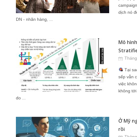
campaign
dịch nó đ
DN - nhãn hàng, ...
Mô hình
Stratif
Tháng
Tại sa
sếp vẫn 
việc khôn
không tới
do ...
Ở Mỹ ng
rồi
Tháng