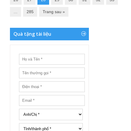
…
285
Trang sau »
Quà tặng tài liệu