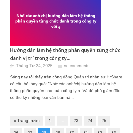
Hướng dẫn làm hệ thống phân quyền từng chức
danh vị trí trong công ty...
Tháng Tư 24, 2025
no comments
Sáng nay tôi thấy trên cộng đồng Quản trị nhân sự HrShare
có câu hỏi hay quá: "Nhờ các anh/chị hướng dẫn làm hệ
thống phân quyền cho toàn công ty ạ. Và để phó giám đốc
có thể ký những loại văn bản nà...
« Trang trước
1
…
23
24
25
26
27
28
29
30
31
32
33