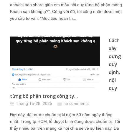
anh/chị nào share giúp em mẫu nội quy từng bộ phận mảng
Khách sạn không ạ?". Cùng với đó, tôi cũng nhận được một
yêu cầu tư vấn: "Mục tiêu hoàn th...
Cách
xây
dựng
quy
định,
nội
quy
từng bộ phận trong công ty...
Tháng Tư 28, 2025
no comments
Đợt này, đất nước chuẩn bị kỉ niệm 50 năm ngày thống
nhất. Trong tp HCM, lễ duyệt binh đang được chuẩn bị. Tôi
thấy nhiều bài trên mạng xã hội chia sẻ về sự kiện này. Đa