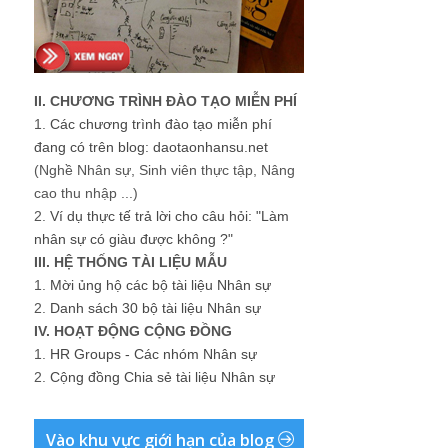
II. CHƯƠNG TRÌNH ĐÀO TẠO MIỄN PHÍ
1.
Các chương trình đào tạo miễn phí
đang có trên blog: daotaonhansu.net
(Nghề Nhân sự, Sinh viên thực tập, Nâng
cao thu nhập ...)
2.
Ví dụ thực tế trả lời cho câu hỏi: "Làm
nhân sự có giàu được không ?"
III. HỆ THỐNG TÀI LIỆU MẪU
1.
Mời ủng hộ các bộ tài liệu Nhân sự
2.
Danh sách 30 bộ tài liệu Nhân sự
IV. HOẠT ĐỘNG CỘNG ĐỒNG
1.
HR Groups - Các nhóm Nhân sự
2.
Cộng đồng Chia sẻ tài liệu Nhân sự
Vào khu vực giới hạn của blog