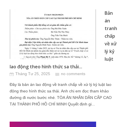
Bản
án
tranh
chấp
về xử
lý kỷ
luật
lao động theo hình thức sa thải...
Tháng Tư 25, 2025
no comments
Đây là bản án lao động về tranh chấp về xử lý kỷ luật lao
động theo hình thức sa thải. Anh chị em đọc tham khảo
đường đi nước bước nhé. TÒA ÁN NHÂN DÂN CẤP CAO
TẠI THÀNH PHỐ HỒ CHÍ MINH Quyết định gi...