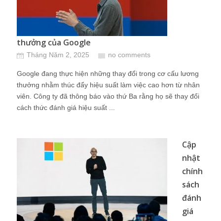
thưởng của Google
Tháng Năm 2, 2025
no comments
Google đang thực hiện những thay đổi trong cơ cấu lương
thưởng nhằm thúc đẩy hiệu suất làm việc cao hơn từ nhân
viên. Công ty đã thông báo vào thứ Ba rằng họ sẽ thay đổi
cách thức đánh giá hiệu suất ...
Cập
nhật
chính
sách
đánh
giá