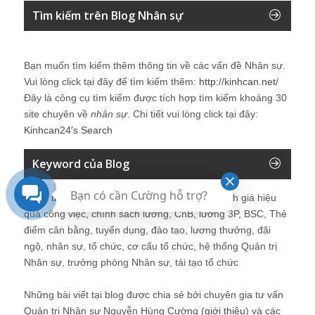
Tìm kiếm trên Blog Nhân sự
Bạn muốn tìm kiếm thêm thông tin về các vấn đề
Nhân sự
.
Vui lòng click tại đây để tìm kiếm thêm:
http://kinhcan.net/
Đây là công cụ tìm kiếm được tích hợp tìm kiếm khoảng 30
site chuyên về
nhân sự
. Chi tiết vui lòng click tại đây:
Kinhcan24′s Search
Keyword của Blog
Bạn có cần Cường hỗ trợ?
Quản trị nhân sự, Human Resources, KPI, Đánh giá hiệu
quả công việc, chính sách lương, CnB, lương 3P, BSC, Thẻ
điểm cân bằng, tuyển dụng, đào tạo, lương thưởng, đãi
ngộ, nhân sự, tổ chức, cơ cấu tổ chức, hệ thống Quản trị
Nhân sự, trưởng phòng Nhân sự, tái tạo tổ chức
Những bài viết tại blog được chia sẻ bởi chuyên gia tư vấn
Quản trị Nhân sự Nguyễn Hùng Cường (
giới thiệu
) và các