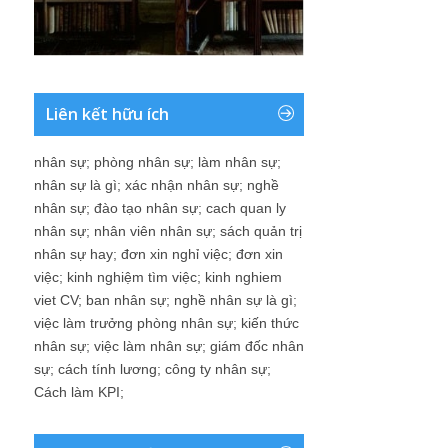
Liên kết hữu ích
nhân sự
;
phòng nhân sự
;
làm nhân sự
;
nhân sự là gì
;
xác nhận nhân sự
;
nghề
nhân sự
;
đào tạo nhân sự
;
cach quan ly
nhân sự
;
nhân viên nhân sự
;
sách quản trị
nhân sự hay
;
đơn xin nghỉ việc
;
đơn xin
việc
;
kinh nghiệm tìm việc
;
kinh nghiem
viet CV
;
ban nhân sự
;
nghề nhân sự là gì
;
việc làm trưởng phòng nhân sự
;
kiến thức
nhân sự
;
việc làm nhân sự
;
giám đốc nhân
sự
;
cách tính lương
;
công ty nhân sự
;
Cách làm KPI
;