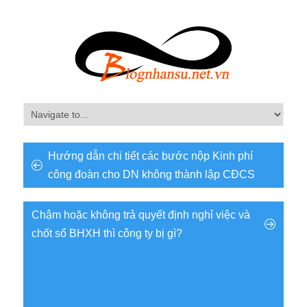
Hướng dẫn chi tiết các bước nộp Kinh phí
công đoàn cho DN không thành lập CĐCS
Chậm hoặc không trả quyết định nghỉ việc và
chốt sổ BHXH thì công ty bị gì?