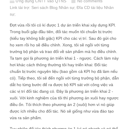
Ứng dụng CNTT vào QTNS
No comments
Link tài trợ:
Seri sách Blog Nhân sự
; Đĩa CD
tài liệu Nhân
sự
;
Đợt vừa rồi tôi có kí được 1 dự án triển khai xây dựng KPI.
Trong buổi gặp đầu tiên, đối tác muốn tôi chuẩn bị trước
(kiểu tay không bắt giặc) KPI cho các vị trí. Sau đó gửi cho
họ xem rồi họ sẽ điều chỉnh. Xong, tôi sẽ ngồi với từng
trưởng bộ phận và trao đổi về sản phẩm mà họ điều chỉnh.
Ta tạm gọi là phương án triển khai 1 - ngược. Cách làm này
hơi khác cách thông thường tôi hay triển khai: Đối tác
chuẩn bị trước nguyên liệu (bao gồm cả KPI họ đã làm nếu
có). Tiếp theo, tôi sẽ đến ngồi với từng trưởng bộ phận, dẫn
dắt họ từng bước để ra được bộ KPI sát với công việc và
các vị trí đối tác đang có. Đây là phương án triển khai 2 -
xuôi. Với kinh nghiệm của tôi thì phương án xuôi hay ngược
điều ổn. Tôi thích theo phương án 2 (xuôi) hơn vì nó giúp
được ích nhiều cho đối tác. Nó sẽ giống như vừa đào tạo
vừa ra sản phẩm.
Tuy nhiên đối tác thích phương án 1 (vì nó nhanh và nó thể