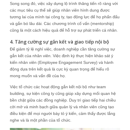
Song song đó, việc xây dựng lộ trình thăng tiến rõ ràng với
các mục tiêu cụ thể sẽ giúp nhân viên hình dung được
tương lai của mình tại công ty, tạo động lực để họ phấn đấu
và gắn bó lâu dài. Các chương trình cố vấn (mentorship)
cũng là một cách hiệu quả để hỗ trợ sự phát triển cá nhân.
4. Tăng cường sự gắn kết và giao tiếp nội bộ
Để giảm tỷ lệ nghỉ việc, doanh nghiệp cần tăng cường sự
gắn kết của nhân viên. Việc định kỳ thực hiện khảo sát ý
kiến nhân viên (Employee Engagement Survey) và hành
động dựa trên kết quả là cực kỳ quan trọng để hiểu rõ
mong muốn và vấn đề của họ.
Việc tổ chức các hoạt động gắn kết nội bộ như team
building, sự kiện công ty cũng giúp xây dựng mối quan hệ
bền chặt giữa các đồng nghiệp. Duy trì giao tiếp hai chiều
cởi mở và minh bạch giữa quản lý và nhân viên cũng tạo
điều kiện để mọi người bày tỏ ý kiến, cảm thấy được lắng
nghe và là một phần của tổ chức.