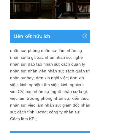
Liên kết hữu ích
nhân sự
;
phòng nhân sự
;
làm nhân sự
;
nhân sự là gì
;
xác nhận nhân sự
;
nghề
nhân sự
;
đào tạo nhân sự
;
cach quan ly
nhân sự
;
nhân viên nhân sự
;
sách quản trị
nhân sự hay
;
đơn xin nghỉ việc
;
đơn xin
việc
;
kinh nghiệm tìm việc
;
kinh nghiem
viet CV
;
ban nhân sự
;
nghề nhân sự là gì
;
việc làm trưởng phòng nhân sự
;
kiến thức
nhân sự
;
việc làm nhân sự
;
giám đốc nhân
sự
;
cách tính lương
;
công ty nhân sự
;
Cách làm KPI
;