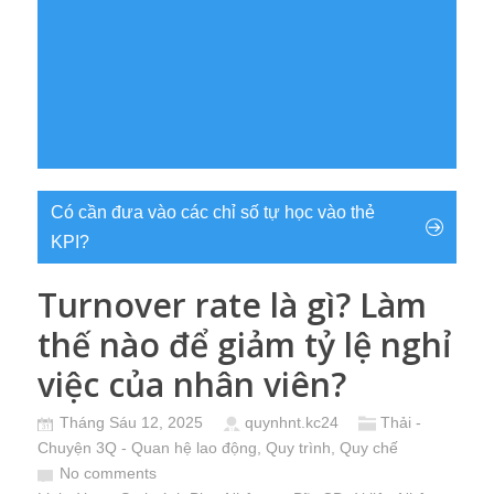
Có cần đưa vào các chỉ số tự học vào thẻ
KPI?
Turnover rate là gì? Làm
thế nào để giảm tỷ lệ nghỉ
việc của nhân viên?
Tháng Sáu 12, 2025
quynhnt.kc24
Thải -
Chuyện 3Q - Quan hệ lao động, Quy trình, Quy chế
No comments