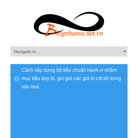
Cách xây dựng bộ tiêu chuẩn hành vi nhằm
mục tiêu duy trì, gìn giữ các giá trị cốt lõi trong
văn hoá