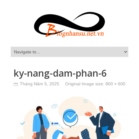
ky-nang-dam-phan-6
Tháng Năm 5, 2025
Original Image size:
800 × 600