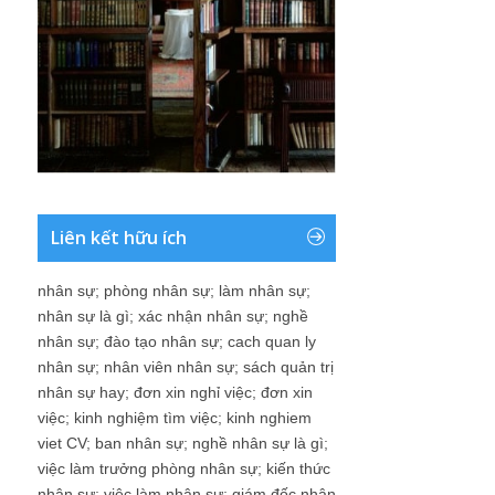
Liên kết hữu ích
nhân sự
;
phòng nhân sự
;
làm nhân sự
;
nhân sự là gì
;
xác nhận nhân sự
;
nghề
nhân sự
;
đào tạo nhân sự
;
cach quan ly
nhân sự
;
nhân viên nhân sự
;
sách quản trị
nhân sự hay
;
đơn xin nghỉ việc
;
đơn xin
việc
;
kinh nghiệm tìm việc
;
kinh nghiem
viet CV
;
ban nhân sự
;
nghề nhân sự là gì
;
việc làm trưởng phòng nhân sự
;
kiến thức
nhân sự
;
việc làm nhân sự
;
giám đốc nhân