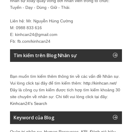
nhân sự xoay quay vòng đời nhân viên trong tổ chức:
Tuyển - Dạy - Dùng - Giữ - Thải.
Liên hệ: Mr. Nguyễn Hùng Cường
M: 0988 833 616
E: kinhcan24@gmail.com
Fb: fb.com/kinhcan24
Tìm kiếm trên Blog Nhân sự
Bạn muốn tìm kiếm thêm thông tin về các vấn đề
Nhân sự
.
Vui lòng click tại đây để tìm kiếm thêm:
http://kinhcan.net/
Đây là công cụ tìm kiếm được tích hợp tìm kiếm khoảng 30
site chuyên về
nhân sự
. Chi tiết vui lòng click tại đây:
Kinhcan24′s Search
Keyword của Blog
Quản trị nhân sự, Human Resources, KPI, Đánh giá hiệu