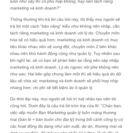
luôn như vậy thì có phù hợp không, hay nên tách riêng
marketing và kinh doanh?
".
Thông thường khi trả lời câu hỏi này, tôi thấy mọi người sẽ
trả lời một cách "bản năng" kiểu như không nên nhập, cần
tách riêng marketing và kinh doanh với lý do: Chuyên môn
hóa sẽ có hiệu quả hơn; marketing và kinh doanh có mục
tiêu khác nhau nên sẽ xung đột; chuyên môn 2 bên khác
nhau nên khó hành động cũng như quản lý. Tuy nhiên sau
khi nghĩ lại, sẽ có bạn sẽ phản biện lại rằng nên sáp nhập
marketing và kinh doanh. Lý do ngược với phe không nên
như sau: Hai bên gộp chung làm một thì sẽ hiệu quả do dữ
liệu sẽ chia sẻ; marketing và kinh doanh sẽ phối hợp nhịp
nhàng hơn; chi phí sẽ tiết kiệm do ít quản lý.
Do thời đại này, mọi người sẽ hỏi trí tuệ nhân tạo nên tôi
cũng hỏi. Dưới đây là câu trả lời tròn trịa của AI: "
Chào bạn,
việc sếp muốn Ban Marketing quản lý luôn mảng thương
mại (bán lẻ + bán buôn cho đại lý) trong bối cảnh công ty có
các hoạt động đa dạng như sản xuất, dự án, thương mại và