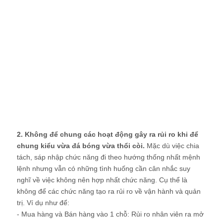
2. Không để chung các hoạt động gây ra rủi ro khi để
chung kiểu vừa đá bóng vừa thổi còi.
Mặc dù việc chia
tách, sáp nhập chức năng đi theo hướng thống nhất mệnh
lệnh nhưng vẫn có những tình huống cần cân nhắc suy
nghĩ về việc không nên hợp nhất chức năng. Cụ thể là
không để các chức năng tạo ra rủi ro về vận hành và quản
trị. Ví dụ như để:
- Mua hàng và Bán hàng vào 1 chỗ: Rủi ro nhân viên ra mở