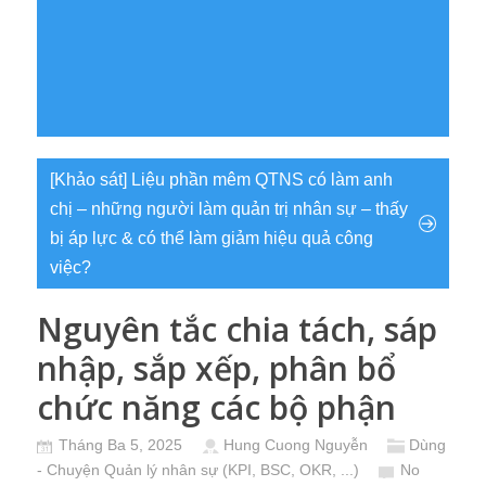
[Khảo sát] Liệu phần mêm QTNS có làm anh
chị – những người làm quản trị nhân sự – thấy
bị áp lực & có thể làm giảm hiệu quả công
việc?
Nguyên tắc chia tách, sáp
nhập, sắp xếp, phân bổ
chức năng các bộ phận
Tháng Ba 5, 2025
Hung Cuong Nguyễn
Dùng
- Chuyện Quản lý nhân sự (KPI, BSC, OKR, ...)
No