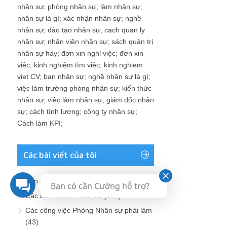
nhân sự
;
phòng nhân sự
;
làm nhân sự
;
nhân sự là gì
;
xác nhận nhân sự
;
nghề
nhân sự
;
đào tạo nhân sự
;
cach quan ly
nhân sự
;
nhân viên nhân sự
;
sách quản trị
nhân sự hay
;
đơn xin nghỉ việc
;
đơn xin
việc
;
kinh nghiệm tìm việc
;
kinh nghiem
viet CV
;
ban nhân sự
;
nghề nhân sự là gì
;
việc làm trưởng phòng nhân sự
;
kiến thức
nhân sự
;
việc làm nhân sự
;
giám đốc nhân
sự
;
cách tính lương
;
công ty nhân sự
;
Cách làm KPI
;
Các bài viết của tôi
Bản tin Blog nhân sự
(443)
Bạn có cần Cường hỗ trợ?
Các bài viết về Nhân sự
(344)
Các công việc Phòng Nhân sự phải làm
(43)