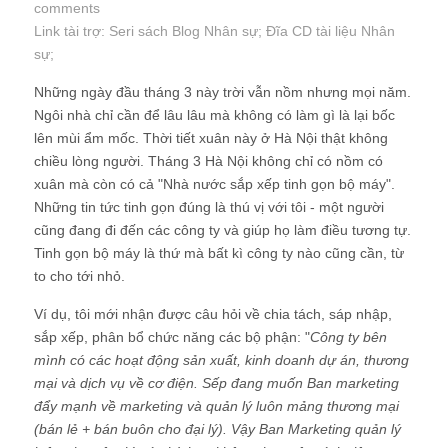
comments
Link tài trợ:
Seri sách Blog Nhân sự
; Đĩa CD
tài liệu Nhân
sự
;
Những ngày đầu tháng 3 này trời vẫn nồm nhưng mọi năm.
Ngôi nhà chỉ cần để lâu lâu mà không có làm gì là lại bốc
lên mùi ẩm mốc. Thời tiết xuân này ở Hà Nội thật không
chiều lòng người. Tháng 3 Hà Nội không chỉ có nồm có
xuân mà còn có cả "Nhà nước sắp xếp tinh gọn bộ máy".
Những tin tức tinh gọn đúng là thú vị với tôi - một người
cũng đang đi đến các công ty và giúp họ làm điều tương tự.
Tinh gọn bộ máy là thứ mà bất kì công ty nào cũng cần, từ
to cho tới nhỏ.
Ví dụ, tôi mới nhận được câu hỏi về chia tách, sáp nhập,
sắp xếp, phân bổ chức năng các bộ phận: "
Công ty bên
mình có các hoạt động sản xuất, kinh doanh dự án, thương
mại và dịch vụ về cơ điện. Sếp đang muốn Ban marketing
đẩy mạnh về marketing và quản lý luôn mảng thương mại
(bán lẻ + bán buôn cho đại lý). Vậy Ban Marketing quản lý