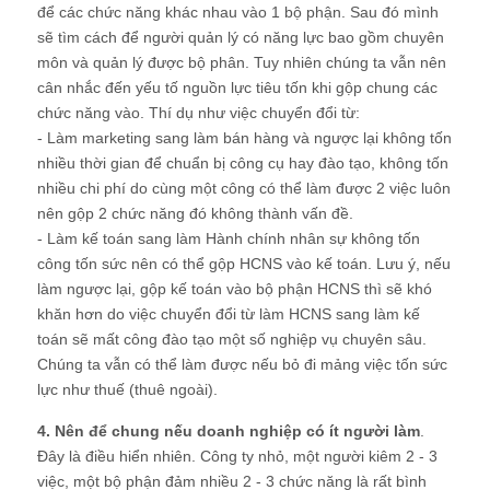
để các chức năng khác nhau vào 1 bộ phận. Sau đó mình
sẽ tìm cách để người quản lý có năng lực bao gồm chuyên
môn và quản lý được bộ phân. Tuy nhiên chúng ta vẫn nên
cân nhắc đến yếu tố nguồn lực tiêu tốn khi gộp chung các
chức năng vào. Thí dụ như việc chuyển đổi từ:
- Làm marketing sang làm bán hàng và ngược lại không tốn
nhiều thời gian để chuẩn bị công cụ hay đào tạo, không tốn
nhiều chi phí do cùng một công có thể làm được 2 việc luôn
nên gộp 2 chức năng đó không thành vấn đề.
- Làm kế toán sang làm Hành chính nhân sự không tốn
công tốn sức nên có thể gộp HCNS vào kế toán. Lưu ý, nếu
làm ngược lại, gộp kế toán vào bộ phận HCNS thì sẽ khó
khăn hơn do việc chuyển đổi từ làm HCNS sang làm kế
toán sẽ mất công đào tạo một số nghiệp vụ chuyên sâu.
Chúng ta vẫn có thể làm được nếu bỏ đi mảng việc tốn sức
lực như thuế (thuê ngoài).
4. Nên để chung nếu doanh nghiệp có ít người làm
.
Đây là điều hiển nhiên. Công ty nhỏ, một người kiêm 2 - 3
việc, một bộ phận đảm nhiều 2 - 3 chức năng là rất bình