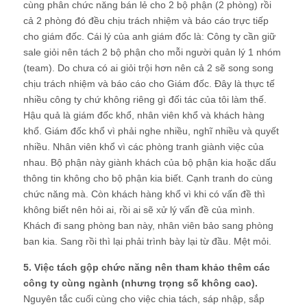
cùng phân chức năng bán lẻ cho 2 bộ phận (2 phòng) rồi
cả 2 phòng đó đều chịu trách nhiệm và báo cáo trực tiếp
cho giám đốc. Cái lý của anh giám đốc là: Công ty cần giữ
sale giỏi nên tách 2 bộ phận cho mỗi người quản lý 1 nhóm
(team). Do chưa có ai giỏi trội hơn nên cả 2 sẽ song song
chịu trách nhiệm và báo cáo cho Giám đốc. Đây là thực tế
nhiều công ty chứ không riêng gì đối tác của tôi làm thế.
Hậu quả là giám đốc khổ, nhân viên khổ và khách hàng
khổ. Giám đốc khổ vì phải nghe nhiều, nghĩ nhiều và quyết
nhiều. Nhân viên khổ vì các phòng tranh giành việc của
nhau. Bộ phận này giành khách của bộ phận kia hoặc dấu
thông tin không cho bộ phận kia biết. Cạnh tranh do cùng
chức năng mà. Còn khách hàng khổ vì khi có vấn đề thì
không biết nên hỏi ai, rồi ai sẽ xử lý vấn đề của mình.
Khách đi sang phòng ban này, nhân viên bảo sang phòng
ban kia. Sang rồi thì lại phải trình bày lại từ đầu. Mệt mỏi.
5. Việc tách gộp chức năng nên tham khảo thêm các
công ty cùng ngành (nhưng trọng số không cao).
Nguyên tắc cuối cùng cho việc chia tách, sáp nhập, sắp