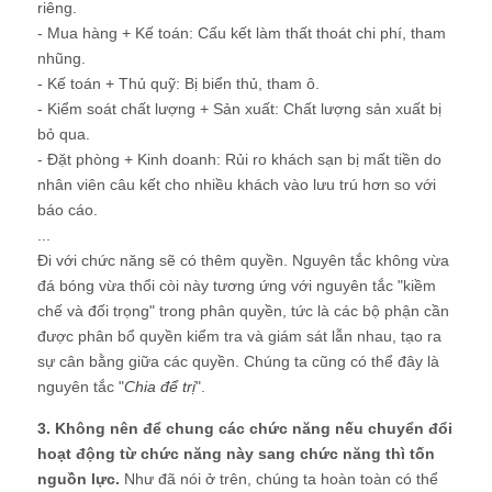
riêng.
- Mua hàng + Kế toán: Cấu kết làm thất thoát chi phí, tham
nhũng.
- Kế toán + Thủ quỹ: Bị biển thủ, tham ô.
- Kiểm soát chất lượng + Sản xuất: Chất lượng sản xuất bị
bỏ qua.
- Đặt phòng + Kinh doanh: Rủi ro khách sạn bị mất tiền do
nhân viên câu kết cho nhiều khách vào lưu trú hơn so với
báo cáo.
...
Đi với chức năng sẽ có thêm quyền. Nguyên tắc không vừa
đá bóng vừa thổi còi này tương ứng với nguyên tắc "kiềm
chế và đối trọng" trong phân quyền, tức là các bộ phận cần
được phân bổ quyền kiểm tra và giám sát lẫn nhau, tạo ra
sự cân bằng giữa các quyền. Chúng ta cũng có thể đây là
nguyên tắc "
Chia để trị
".
3. Không nên để chung các chức năng nếu chuyển đổi
hoạt động từ chức năng này sang chức năng thì tốn
nguồn lực.
Như đã nói ở trên, chúng ta hoàn toàn có thể